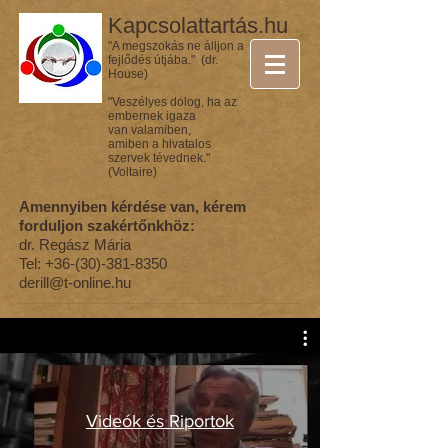
Kapcsolattartás.hu
"A megszokás ne álljon a
fejlődés útjába." (dr.
House)
"Veszélyes dolog, ha az
embernek igaza
van valamiben,
amiben a hivatalos
szervek tévednek."
(Voltaire)
Amennyiben kérdése van, kérem
forduljon szakértőnkhöz:
dr. Regász Mária
Tel:
+36-(30)-381-8350
derill@t-online.hu
Videók és Riportok