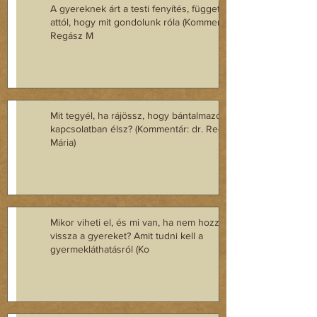
A gyereknek árt a testi fenyítés, függetlenül
attól, hogy mit gondolunk róla (Kommentár dr.
Regász M
Mit tegyél, ha rájössz, hogy bántalmazó
kapcsolatban élsz? (Kommentár: dr. Regász
Mária)
Mikor viheti el, és mi van, ha nem hozza
vissza a gyereket? Amit tudni kell a
gyermekláthatásról (Ko