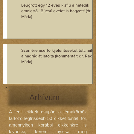
Leugrott egy 12 éves kisfiú a hetedik
emeletről! Búcsúlevelet is hagyott! (dr. Regász
Mária)
Szeméremsértő kijelentéseket tett, miközben
a nadrágját letolta (Kommentár: dr. Regász
Mária)
Arhívum
A fenti cikkek csupán a témakörhöz
tartozó legfrissebb 50 cikket tűnteti föl,
amennyiben korábbi cikkeinkre is
kiváncsi, kérem nyissa meg