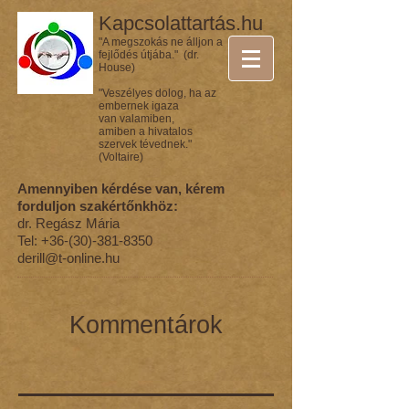
Kapcsolattartás.hu
"A megszokás ne álljon a
fejlődés útjába." (dr.
House)
"Veszélyes dolog, ha az
embernek igaza
van valamiben,
amiben a hivatalos
szervek tévednek."
(Voltaire)
Amennyiben kérdése van, kérem
forduljon szakértőnkhöz:
dr. Regász Mária
Tel:
+36-(30)-381-8350
derill@t-online.hu
Kommentárok