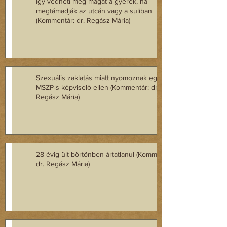
Így védheti meg magát a gyerek, ha
megtámadják az utcán vagy a suliban
(Kommentár: dr. Regász Mária)
Szexuális zaklatás miatt nyomoznak egy volt
MSZP-s képviselő ellen (Kommentár: dr.
Regász Mária)
28 évig ült börtönben ártatlanul (Kommentár:
dr. Regász Mária)