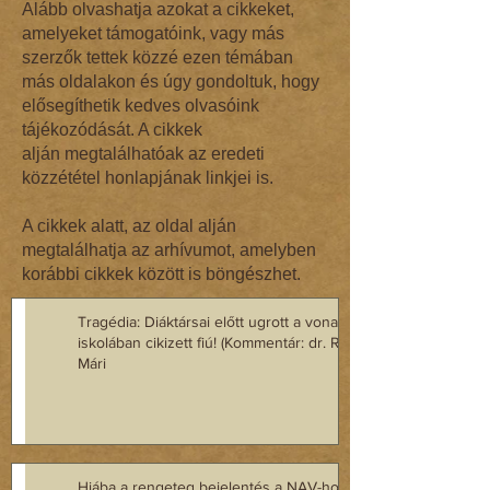
Alább olvashatja azokat a cikkeket,
amelyeket támogatóink, vagy más
szerzők tettek közzé ezen témában
más oldalakon és úgy gondoltuk, hogy
elősegíthetik kedves olvasóink
tájékozódását. A cikkek
alján megtalálhatóak az eredeti
közzététel honlapjának linkjei is.
A cikkek alatt, az oldal alján
megtalálhatja az arhívumot, amelyben
korábbi cikkek között is böngészhet.
Tragédia: Diáktársai előtt ugrott a vonat elé az
iskolában cikizett fiú! (Kommentár: dr. Regász
Mári
Hiába a rengeteg bejelentés a NAV-hoz, nem