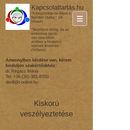
Kapcsolattartás.hu
"A megszokás ne álljon a
fejlődés útjába." (dr.
House)
"Veszélyes dolog, ha az
embernek igaza
van valamiben,
amiben a hivatalos
szervek tévednek."
(Voltaire)
Amennyiben kérdése van, kérem
forduljon szakértőnkhöz:
dr. Regász Mária
Tel:
+36-(30)-381-8350
derill@t-online.hu
Kiskorú
veszélyeztetése