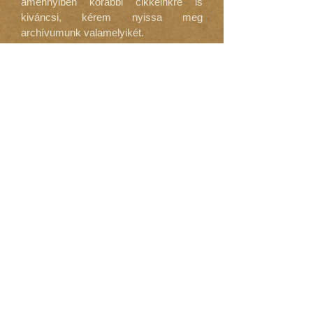
amennyiben korábbi cikkeinkre is
kiváncsi, kérem nyissa meg
archívumunk valamelyikét.
September 2019
(9)
9 posts
August 2019
(5)
5 posts
July 2019
(3)
3 posts
June 2019
(3)
3 posts
May 2019
(10)
10 posts
January 2019
(3)
3 posts
September 2018
(6)
6 posts
August 2018
(10)
10 posts
July 2018
(7)
7 posts
June 2018
(1)
1 post
May 2018
(8)
8 posts
April 2018
(3)
3 posts
March 2018
(9)
9 posts
February 2018
(8)
8 posts
January 2018
(9)
9 posts
December 2017
(8)
8 posts
November 2017
(9)
9 posts
October 2017
(11)
11 posts