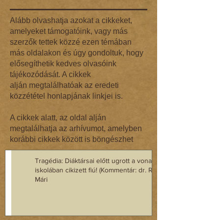
Alább olvashatja azokat a cikkeket,
amelyeket támogatóink, vagy más
szerzők tettek közzé ezen témában
más oldalakon és úgy gondoltuk, hogy
elősegíthetik kedves olvasóink
tájékozódását. A cikkek
alján megtalálhatóak az eredeti
közzététel honlapjának linkjei is.
A cikkek alatt, az oldal alján
megtalálhatja az arhívumot, amelyben
korábbi cikkek között is böngészhet
Tragédia: Diáktársai előtt ugrott a vonat elé az
iskolában cikizett fiú! (Kommentár: dr. Regász
Mári