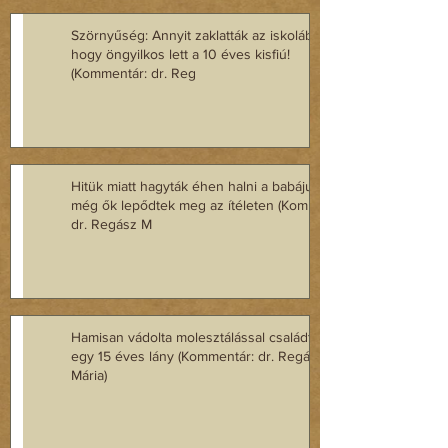
Szörnyűség: Annyit zaklatták az iskolában,
hogy öngyilkos lett a 10 éves kisfiú!
(Kommentár: dr. Reg
Hitük miatt hagyták éhen halni a babájukat,
még ők lepődtek meg az ítéleten (Kommentár:
dr. Regász M
Hamisan vádolta molesztálással családtagját
egy 15 éves lány (Kommentár: dr. Regász
Mária)