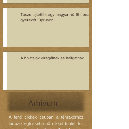
Túszul ejtették egy magyar nő 16 hónapos
gyerekét Cipruson
A hivatalok vizsgálnak és hallgatnak
Arhívum
A fenti cikkek csupán a témakörhöz
tartozó legfrissebb 50 cikket tűnteti föl,