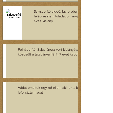
Szívszorító videó: Így próbálta
felébreszteni túladagolt anyját a 2
éves kislány
Felháborító: Saját láncra vert kislányával
közösült a tatabányai férfi, 7 évet kapott
Vádat emeltek egy nő ellen, akinek a kislánya
leforrázta magát