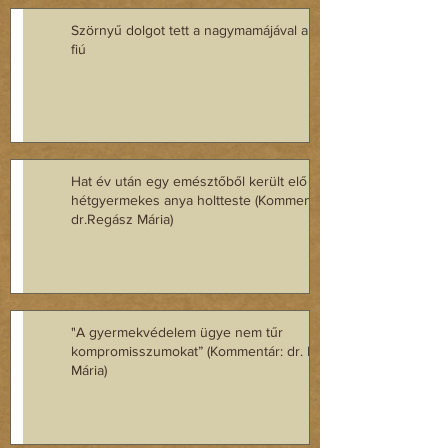
Szörnyű dolgot tett a nagymamájával a 9 éves
fiú
Hat év után egy emésztőből került elő egy
hétgyermekes anya holtteste (Kommentár:
dr.Regász Mária)
"A gyermekvédelem ügye nem tűr
kompromisszumokat” (Kommentár: dr. Regász
Mária)