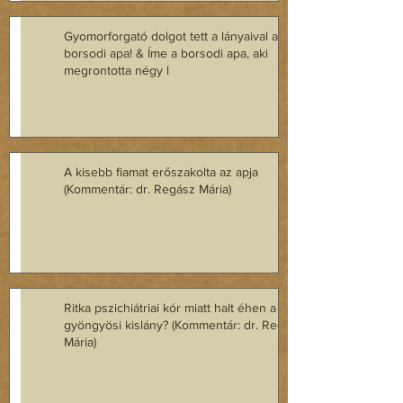
Gyomorforgató dolgot tett a lányaival a
borsodi apa! & Íme a borsodi apa, aki
megrontotta négy l
A kisebb fiamat erőszakolta az apja
(Kommentár: dr. Regász Mária)
Ritka pszichiátriai kór miatt halt éhen a
gyöngyösi kislány? (Kommentár: dr. Regász
Mária)