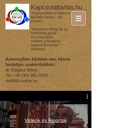
Kapcsolattartás.hu
"A megszokás ne álljon a
fejlődés útjába." (dr.
House)
"Veszélyes dolog, ha az
embernek igaza
van valamiben,
amiben a hivatalos
szervek tévednek."
(Voltaire)
Amennyiben kérdése van, kérem
forduljon szakértőnkhöz:
dr. Regász Mária
Tel:
+36-(30)-381-8350
derill@t-online.hu
Videók és Riportok