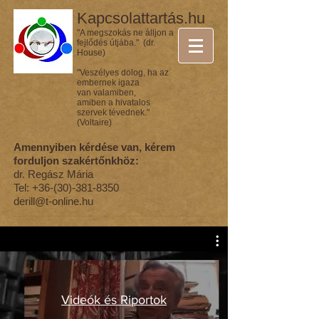
Kapcsolattartás.hu
"A megszokás ne álljon a
fejlődés útjába." (dr.
House)
"Veszélyes dolog, ha az
embernek igaza
van valamiben,
amiben a hivatalos
szervek tévednek."
(Voltaire)
Amennyiben kérdése van, kérem
forduljon szakértőnkhöz:
dr. Regász Mária
Tel:
+36-(30)-381-8350
derill@t-online.hu
Videók és Riportok