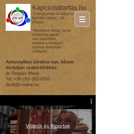
Kapcsolattartás.hu
"A megszokás ne álljon a
fejlődés útjába." (dr.
House)
"Veszélyes dolog, ha az
embernek igaza
van valamiben,
amiben a hivatalos
szervek tévednek."
(Voltaire)
Amennyiben kérdése van, kérem
forduljon szakértőnkhöz:
dr. Regász Mária
Tel:
+36-(30)-381-8350
derill@t-online.hu
Videók és Riportok