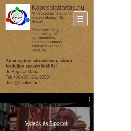
Kapcsolattartás.hu
"A megszokás ne álljon a
fejlődés útjába." (dr.
House)
"Veszélyes dolog, ha az
embernek igaza
van valamiben,
amiben a hivatalos
szervek tévednek."
(Voltaire)
Amennyiben kérdése van, kérem
forduljon szakértőnkhöz:
dr. Regász Mária
Tel:
+36-(30)-381-8350
derill@t-online.hu
Videók és Riportok