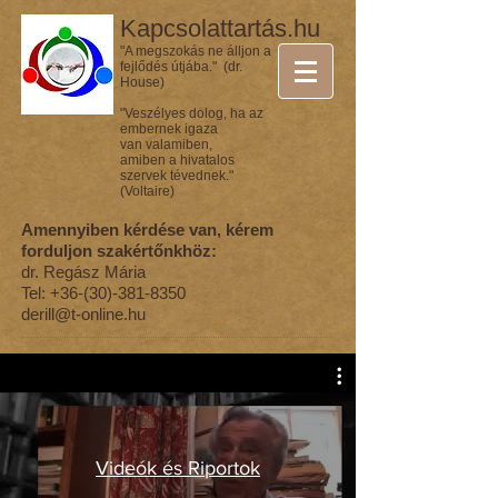
Kapcsolattartás.hu
"A megszokás ne álljon a
fejlődés útjába." (dr.
House)
"Veszélyes dolog, ha az
embernek igaza
van valamiben,
amiben a hivatalos
szervek tévednek."
(Voltaire)
Amennyiben kérdése van, kérem
forduljon szakértőnkhöz:
dr. Regász Mária
Tel:
+36-(30)-381-8350
derill@t-online.hu
Videók és Riportok