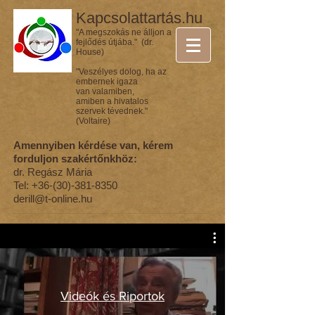
Kapcsolattartás.hu
"A megszokás ne álljon a
fejlődés útjába." (dr.
House)
"Veszélyes dolog, ha az
embernek igaza
van valamiben,
amiben a hivatalos
szervek tévednek."
(Voltaire)
Amennyiben kérdése van, kérem
forduljon szakértőnkhöz:
dr. Regász Mária
Tel:
+36-(30)-381-8350
derill@t-online.hu
Videók és Riportok