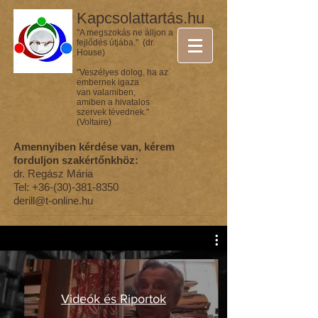
Kapcsolattartás.hu
"A megszokás ne álljon a
fejlődés útjába." (dr.
House)
"Veszélyes dolog, ha az
embernek igaza
van valamiben,
amiben a hivatalos
szervek tévednek."
(Voltaire)
Amennyiben kérdése van, kérem
forduljon szakértőnkhöz:
dr. Regász Mária
Tel:
+36-(30)-381-8350
derill@t-online.hu
Videók és Riportok