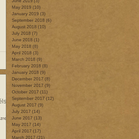
June 2019
(3)
3 posts
May 2019
(10)
10 posts
January 2019
(3)
3 posts
September 2018
(6)
6 posts
August 2018
(10)
10 posts
July 2018
(7)
7 posts
June 2018
(1)
1 post
May 2018
(8)
8 posts
April 2018
(3)
3 posts
March 2018
(9)
9 posts
February 2018
(8)
8 posts
January 2018
(9)
9 posts
December 2017
(8)
8 posts
November 2017
(9)
9 posts
October 2017
(11)
11 posts
September 2017
(12)
12 posts
élsz
August 2017
(9)
9 posts
July 2017
(14)
14 posts
zre
June 2017
(13)
13 posts
May 2017
(14)
14 posts
April 2017
(17)
17 posts
March 2017
(21)
21 posts