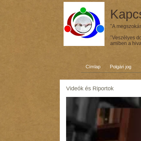
Kapcs
"A megszokás 
"Veszélyes d
amiben a hiva
Címlap
Polgári jog
Videók és Riportok