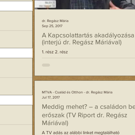
zenik a nemi erőszak
ideók a nőknek. A
dr. Regász Mária
Sep 25, 2017
el
A Kapcsolattartás akadályozása
(interjú dr. Regász Máriával)
1. rész 2. rész
emetlenek a szülők
lmeztető jel, mely
gy 14 éves
börtönt
MTVA - Család és Otthon - dr. Regász Mária
Jul 17, 2017
fogházra enyhítették
Meddig mehet? – a családon bel
gyházi fiúnak, akik
erőszak (TV Riport dr. Regász
Máriával)
ság: 56
A TV adás az alábbi linket megtalálható