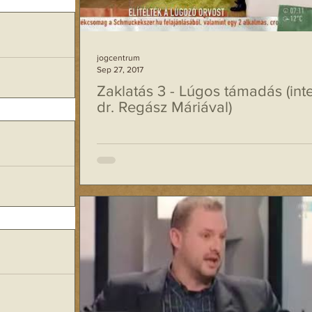
elében a gazdasági
egváltozott.
sa,...
nnek
jogcentrum
Sep 27, 2017
k értelme?”
Zaklatás 3 - Lúgos támadás (inte
dr. Regász Máriával)
PATENT Egyesület.
tek meg, melyek
.
? Nagyon
gosan szereti a
iért nem vigyázott
Magadnak