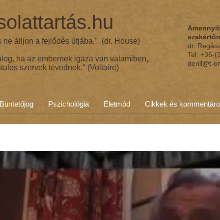
olattartás.hu
Amennyib
szakértő
ne álljon a fejlődés útjába." (dr. House)
dr. Regás
Tel: +36-
olog, ha az embernek igaza van valamiben,
derill@t-o
talos szervek tévednek." (Voltaire)
Büntetőjog
Pszichológia
Életmód
Cikkek és kommentár