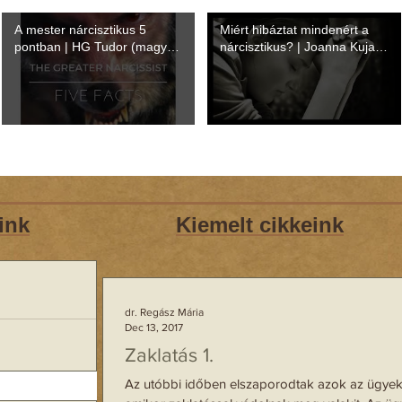
A mester nárcisztikus 5
Miért hibáztat mindenért a
pontban | HG Tudor (magyar
nárcisztikus? | Joanna Kujath
felirattal)
(magyar felirattal)
ink
Kiemelt cikkeink
dr. Regász Mária
ts!” –
Dec 13, 2017
g
Zaklatás 1.
Az utóbbi időben elszaporodtak azok az ügyek