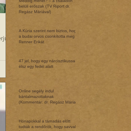
Meddig mehet? – a családon
belüli erőszak (TV Riport dr.
Regász Máriával)
A Kúria szerint nem biztos, hogy
a budai orvos csonkította meg
rjú
Renner Erikát
47 jel, hogy egy nárcisztikussal
élsz egy fedél alatt
Online segély indul
bántalmazottaknak
(Kommentár: dr. Regász Mária)
Hónapokkal a támadás előtt
tudták a rendőrök, hogy savval