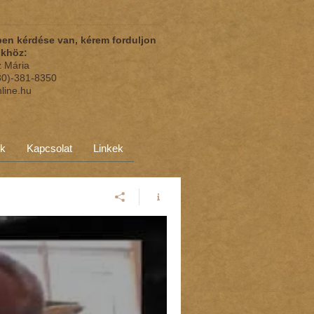
en kérdése van, kérem forduljon
nkhöz:
z Mária
(30)-381-8350
nline.hu
ok
Kapcsolat
Linkek