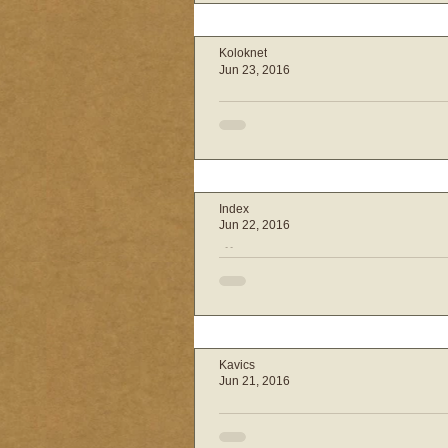
Tehetsz róla, tehetsz ellene – ezt ü
megelőzését célzó baranyai oktatóv
Koloknet
kihívó öltözködés, az...
Jun 23, 2016
Dühkitörés – 5 intő j
szülőknek
A gyermek dühkitörései mindig kell
számára. Van azonban öt olyan figye
Index
arra utal, hogy gyermeke...
Jun 22, 2016
Öten molesztáltak e
lányt, megúszták a 
Letöltendő börtönről felfüggesztett 
az ítéletét kedden annak az öt nyíre
Kavics
szexuálisan molesztáltak...
Jun 21, 2016
Szentendrei gyilkos