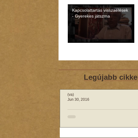
Kapcsolattartás visszaélések
- Gyerekes játszma
Legújabb cikke
(va)
Jun 30, 2016
„Le a bugyit és pucsí
tanárok aláztak me
gyerekeket