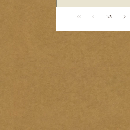
késszúrással ölhett
szerelmét
1
/
3
Június 14-én, kedden kezdte el tárg
Környéki Törvényszék a 33 éves K. Att
azzal vádolják, hogy tavaly...