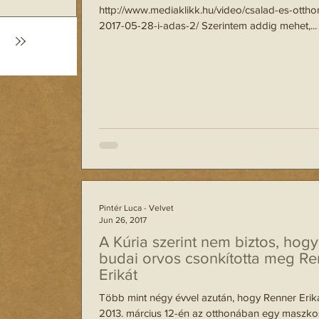
e meg
http://www.mediaklikk.hu/video/csalad-es-ottho
2017-05-28-i-adas-2/ Szerintem addig mehet,...
yalni a Budapest
ila ügyét. A férfit
Pintér Luca - Velvet
Jun 26, 2017
A Kúria szerint nem biztos, hogy
budai orvos csonkította meg Re
Erikát
Több mint négy évvel azután, hogy Renner Erik
2013. március 12-én az otthonában egy maszkos