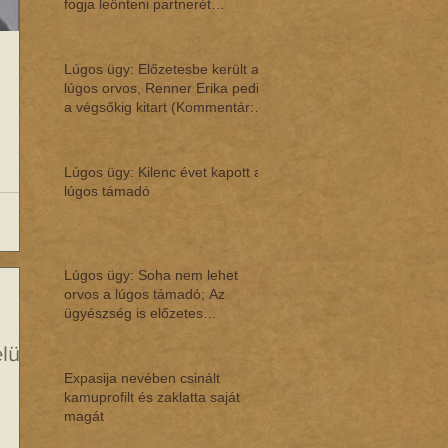
fogja leönteni partnerét
(Kommentár: dr. R
Lúgos ügy: Előzetesbe került a
lúgos orvos, Renner Erika pedig
a végsőkig kitart (Kommentár:
dr. Reg
Lúgos ügy: Kilenc évet kapott a
lúgos támadó
Lúgos ügy: Soha nem lehet
orvos a lúgos támadó; Az
ügyészség is előzetes
letaróztatásban tudná a lúg
üli
Expasija nevében csinált
kamuprofilt és zaklatta saját
magát