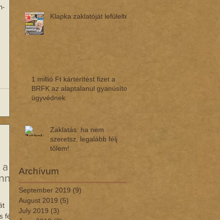
n-
Klapka zaklatóját lefülelték
1 millió Ft kártérítést fizet a
BRFK az alaptalanul gyanúsított
ügyvédnek
Zaklatás: ha nem
szeretsz, legalább félj
tőlem!
 a
Archívum
nner
September 2019
(9)
9 posts
August 2019
(5)
5 posts
át
July 2019
(3)
3 posts
 férfi