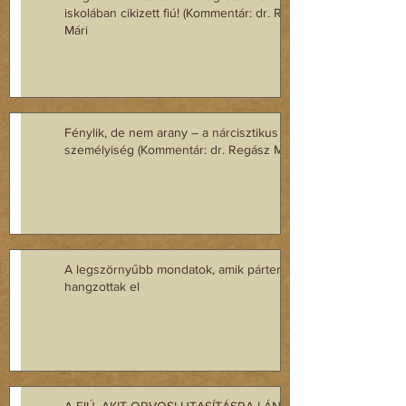
iskolában cikizett fiú! (Kommentár: dr. Regász
Mári
Fénylik, de nem arany – a nárcisztikus
személyiség (Kommentár: dr. Regász Mária)
A legszörnyűbb mondatok, amik párterápián
hangzottak el