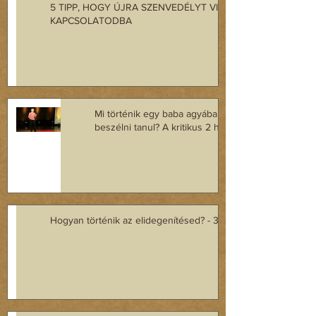
5 TIPP, HOGY ÚJRA SZENVEDÉLYT VIGYÉL A
KAPCSOLATODBA
Mi történik egy baba agyában, mikor
beszélni tanul? A kritikus 2 hónap
Hogyan történik az elidegenítésed? - 3. rész