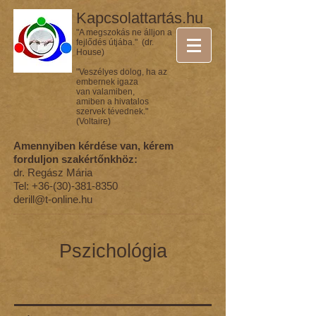
Kapcsolattartás.hu
"A megszokás ne álljon a
fejlődés útjába." (dr.
House)
"Veszélyes dolog, ha az
embernek igaza
van valamiben,
amiben a hivatalos
szervek tévednek."
(Voltaire)
Amennyiben kérdése van, kérem
forduljon szakértőnkhöz:
dr. Regász Mária
Tel:
+36-(30)-381-8350
derill@t-online.hu
Pszichológia