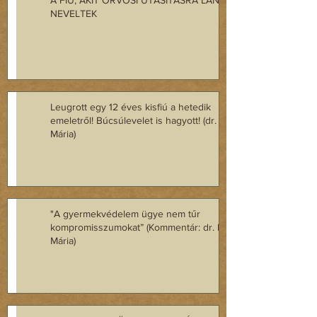
A FIÚ, AKIT ORVOSI UTASÍTÁSRA LÁNYKÉNT
NEVELTEK
Leugrott egy 12 éves kisfiú a hetedik
emeletről! Búcsúlevelet is hagyott! (dr. Regász
Mária)
"A gyermekvédelem ügye nem tűr
kompromisszumokat” (Kommentár: dr. Regász
Mária)