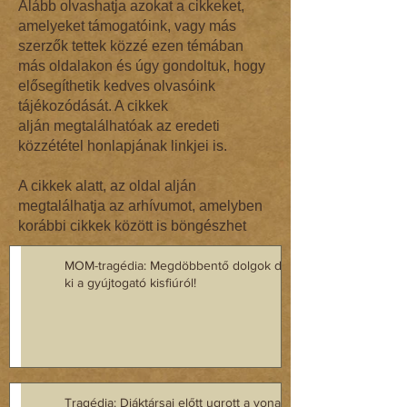
Alább olvashatja azokat a cikkeket,
amelyeket támogatóink, vagy más
szerzők tettek közzé ezen témában
más oldalakon és úgy gondoltuk, hogy
elősegíthetik kedves olvasóink
tájékozódását. A cikkek
alján megtalálhatóak az eredeti
közzététel honlapjának linkjei is.
A cikkek alatt, az oldal alján
megtalálhatja az arhívumot, amelyben
korábbi cikkek között is böngészhet
MOM-tragédia: Megdöbbentő dol­gok de­rül­tek
ki a gyúj­to­gató kisfi­ú­ról!
Tragédia: Diáktársai előtt ugrott a vonat elé az