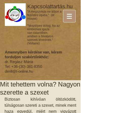
Kapcsolattartás.hu
"A megszokás ne álljon a
fejlődés útjába." (dr.
House)
"Veszélyes dolog, ha az
embernek igaza
van valamiben,
amiben a hivatalos
szervek tévednek."
(Voltaire)
Amennyiben kérdése van, kérem
forduljon szakértőnkhöz:
dr. Regász Mária
Tel:
+36-(30)-381-8350
derill@t-online.hu
Mit tehettem volna? Nagyon
szerette a szexet
Biztosan kihívóan öltözködött, 
túlságosan szereti a szexet, minek ment 
haza egyedül, miért nem vigyázott 