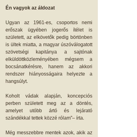
Én vagyok az áldozat
Ugyan az 1961-es, csoportos nemi 
erőszak ügyében jogerős ítélet is 
született, az elkövetők pedig börtönben 
is ültek miatta, a magyar úszóválogatott 
szövetségi kapitánya a sajtónak 
elküldöttközleményében mégsem a 
bocsánatkérésre, hanem az akkori 
rendszer hiányosságaira helyezte a 
hangsúlyt.
Koholt vádak alapján, koncepciós 
perben született meg az a döntés, 
amelyet utóbb ártó és lejárató 
szándékkal tettek közzé rólam”– írta.
Még messzebbre mentek azok, akik az 