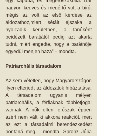
egy kapuba, és megerőszakolta. Bár 
nagyon kedves és megértő volt a bíró, 
mégis az volt az első kérdése az 
áldozathoz,miért sétált éjszaka a 
nyolcadik kerületben, a tanúként 
beidézett barátjától pedig azt akarta 
tudni, miért engedte, hogy a barátnője 
egyedül menjen haza” – mondta.
Patriarchális társadalom
Az sem véletlen, hogy Magyarországon 
ilyen elterjedt az áldozatok hibáztatása. 
A társadalom ugyanis mélyen 
patriarchális, a férfiaknak többletjogai 
vannak. A nők elleni erőszak éppen 
azért nem vált ki akkora reakciót, mert 
az ezt a társadalmi berendezkedést 
bontaná meg – mondta. Spronz Júlia 