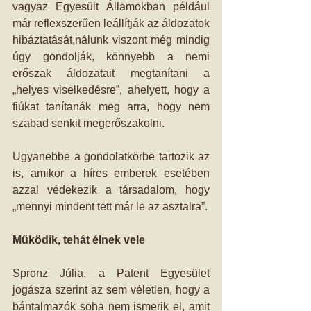
vagyaz Egyesült Államokban például 
már reflexszerűen leállítják az áldozatok 
hibáztatását,nálunk viszont még mindig 
úgy gondolják, könnyebb a nemi 
erőszak áldozatait megtanítani a 
„helyes viselkedésre”, ahelyett, hogy a 
fiúkat tanítanák meg arra, hogy nem 
szabad senkit megerőszakolni.
Ugyanebbe a gondolatkörbe tartozik az 
is, amikor a híres emberek esetében 
azzal védekezik a társadalom, hogy 
„mennyi mindent tett már le az asztalra”. 
Működik, tehát élnek vele
Spronz Júlia, a Patent Egyesület 
jogásza szerint az sem véletlen, hogy a 
bántalmazók soha nem ismerik el, amit 