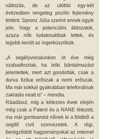
változás, de az utóbbi egy-két 
évtizedben rengeteg pozitív fejlemény 
történt. Spronz Júlia szerint ennek egyik 
jele, hogy a potenciális áldozatok, 
azaza nők tudatosabbak lettek, és 
lejjebb került az ingerküszöbük.
„A segélyvonalunkon öt éve még 
szabadkoztak, ha lelki bántalmazást 
jelentettek, mert azt gondolták, csak a 
durva fizikai erőszak a nemi erőszak. 
Ma már sokkal gyakrabban telefonálnak 
zaklatás miatt is” – mondta.
Ráadásul, míg a kétezres évek elején 
még csak a Patent és a NANE létezett, 
ma már gombamód nőnek ki a földből a 
segítő civil szervezetek. A régi, 
berögződött hagyományokat az internet 