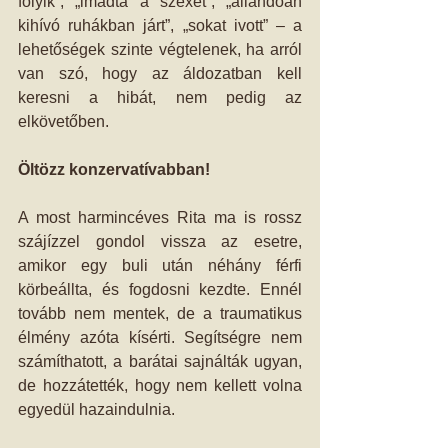
folyik”, „imádta a szexet”, „állandóan 
kihívó ruhákban járt”, „sokat ivott” – a 
lehetőségek szinte végtelenek, ha arról 
van szó, hogy az áldozatban kell 
keresni a hibát, nem pedig az 
elkövetőben.
Öltözz konzervatívabban!
A most harmincéves Rita ma is rossz 
szájízzel gondol vissza az esetre, 
amikor egy buli után néhány férfi 
körbeállta, és fogdosni kezdte. Ennél 
tovább nem mentek, de a traumatikus 
élmény azóta kísérti. Segítségre nem 
számíthatott, a barátai sajnálták ugyan, 
de hozzátették, hogy nem kellett volna 
egyedül hazaindulnia.