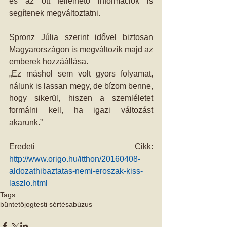
és az ott fellelhető információk is 
segítenek megváltoztatni.
Spronz Júlia szerint idővel biztosan 
Magyarországon is megváltozik majd az 
emberek hozzáállása.
„Ez máshol sem volt gyors folyamat, 
nálunk is lassan megy, de bízom benne, 
hogy sikerül, hiszen a szemléletet 
formálni kell, ha igazi változást 
akarunk.”
Eredeti Cikk: 
http://www.origo.hu/itthon/20160408-
aldozathibaztatas-nemi-eroszak-kiss-
laszlo.html
Tags:
büntetőjog
testi sértés
abúzus