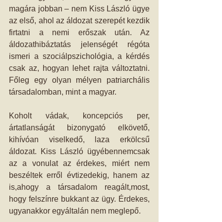
magára jobban – nem Kiss László ügye 
az első, ahol az áldozat szerepét kezdik 
firtatni a nemi erőszak után. Az 
áldozathibáztatás jelenségét régóta 
ismeri a szociálpszichológia, a kérdés 
csak az, hogyan lehet rajta változtatni. 
Főleg egy olyan mélyen patriarchális 
társadalomban, mint a magyar.
Koholt vádak, koncepciós per, 
ártatlanságát bizonygató elkövető, 
kihívóan viselkedő, laza erkölcsű 
áldozat. Kiss László ügyébennemcsak 
az a vonulat az érdekes, miért nem 
beszéltek erről évtizedekig, hanem az 
is,ahogy a társadalom reagált,most, 
hogy felszínre bukkant az ügy. Érdekes, 
ugyanakkor egyáltalán nem meglepő.