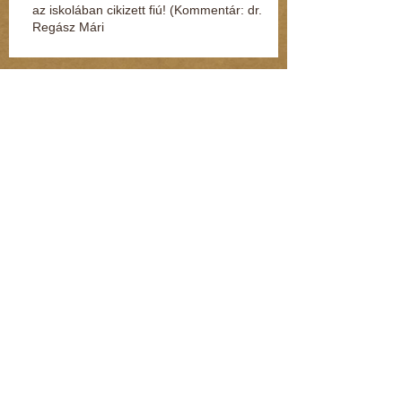
az iskolában cikizett fiú! (Kommentár: dr.
Regász Mári
Hivatalosan is csökkenti a szívbetegségek
kockázatát a nyaralás
Beteges szörny lakozott benne
Hiába a rengeteg bejelentés a NAV-hoz, nem
ugranak a pénzmosásra (Kommentár: dr.
Regász Mária)