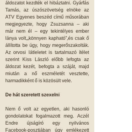
áldozatot kezdték el hibáztatni. Gyárfás 
Tamás, az úszószövetség elnöke az 
ATV Egyenes beszéd című műsorában 
megjegyezte, hogy Zsuzsanna – aki 
már nem él – egy tekintélyes ember 
lánya volt,„könnyen kapható”,és csak ő 
állította be úgy, hogy megerőszakolták. 
Az orvosi látleletet is tartalmazó ítélet 
szerint Kiss László előbb lefogta az 
áldozat kezét, befogta a száját, majd 
miután a nő eszméletét vesztette, 
harmadikként ő is közösült vele.
De hát szeretett szexelni
Nem ő volt az egyetlen, aki hasonló 
gondolatokat fogalmazott meg. Aczél 
Endre újságíró egy nyilvános 
Facebook-posztjában úgy emlékezett 