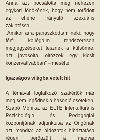
Anna azt bocsátotta meg nehezen 
egykori főnökének, hogy nem törődött 
az ellene irányuló szexuális 
zaklatással.
„Amikor arra panaszkodtam neki, hogy 
férfi kollégáim rendszeresen 
megjegyzéseket tesznek a külsőmre, 
azt javasolta, öltözzek egy kicsit 
konzervatívabban” – mesélte.
Igazságos világba vetett hit
A témával foglalkozó szakértők már 
meg sem lepődnek a hasonló eseteken. 
Szabó Mónika, az ELTE Interkulturális 
Pszichológiai és Pedagógiai 
központjának adjunktusa az Origónak 
azt mondta: az áldozatok hibáztatása 
régen berögzült a magyar 