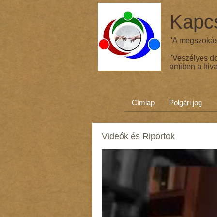
Kapcs
"A megszokás 
"Veszélyes d
amiben a hiva
Címlap
Polgári jog
Videók és Riportok