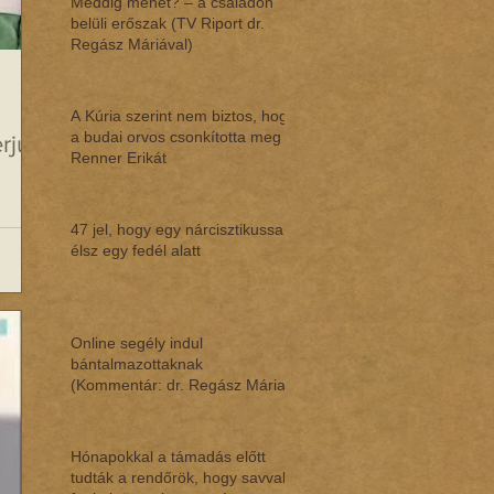
Meddig mehet? – a családon
belüli erőszak (TV Riport dr.
Regász Máriával)
A Kúria szerint nem biztos, hogy
a budai orvos csonkította meg
rjú
Renner Erikát
47 jel, hogy egy nárcisztikussal
élsz egy fedél alatt
Online segély indul
bántalmazottaknak
(Kommentár: dr. Regász Mária)
Hónapokkal a támadás előtt
tudták a rendőrök, hogy savval