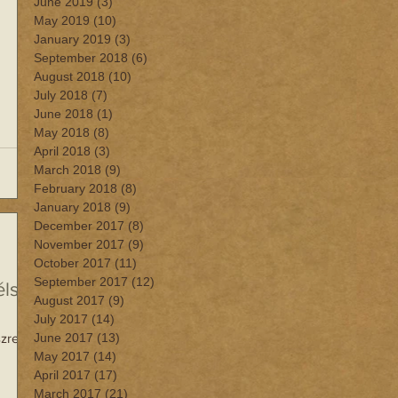
June 2019
(3)
3 posts
May 2019
(10)
10 posts
January 2019
(3)
3 posts
September 2018
(6)
6 posts
August 2018
(10)
10 posts
July 2018
(7)
7 posts
June 2018
(1)
1 post
May 2018
(8)
8 posts
April 2018
(3)
3 posts
March 2018
(9)
9 posts
February 2018
(8)
8 posts
January 2018
(9)
9 posts
December 2017
(8)
8 posts
November 2017
(9)
9 posts
October 2017
(11)
11 posts
September 2017
(12)
12 posts
élsz
August 2017
(9)
9 posts
July 2017
(14)
14 posts
zre
June 2017
(13)
13 posts
May 2017
(14)
14 posts
April 2017
(17)
17 posts
March 2017
(21)
21 posts