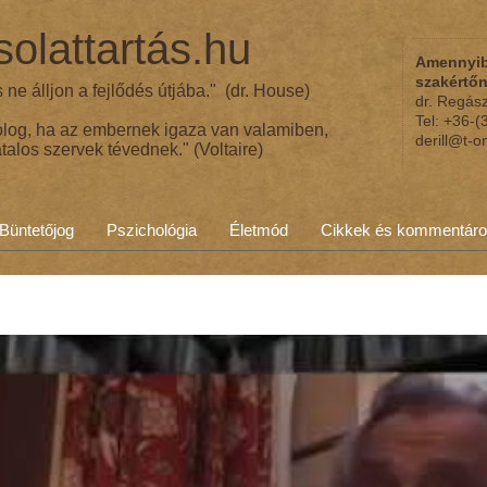
olattartás.hu
Amennyib
szakértő
ne álljon a fejlődés útjába." (dr. House)
dr. Regás
Tel: +36-
olog, ha az embernek igaza van valamiben,
derill@t-o
talos szervek tévednek." (Voltaire)
Büntetőjog
Pszichológia
Életmód
Cikkek és kommentár