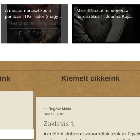
A mester nárcisztikus 5
Miért hibáztat mindenért a
pontban | HG Tudor (magyar
nárcisztikus? | Joanna Kujath
felirattal)
(magyar felirattal)
ink
Kiemelt cikkeink
dr. Regász Mária
Dec 13, 2017
Zaklatás 1.
Az utóbbi időben elszaporodtak azok az ügyek
TR: Antiszociális