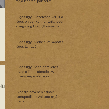
fogja leönteni partnerét
(Kommentár: dr. R
Lúgos ügy: Előzetesbe került a
lúgos orvos, Renner Erika pedig
a végsőkig kitart (Kommentár:
dr. Reg
Lúgos ügy: Kilenc évet kapott a
lúgos támadó
Lúgos ügy: Soha nem lehet
orvos a lúgos támadó; Az
ügyészség is előzetes
letaróztatásban tudná a lúg
üli
Expasija nevében csinált
kamuprofilt és zaklatta saját
magát