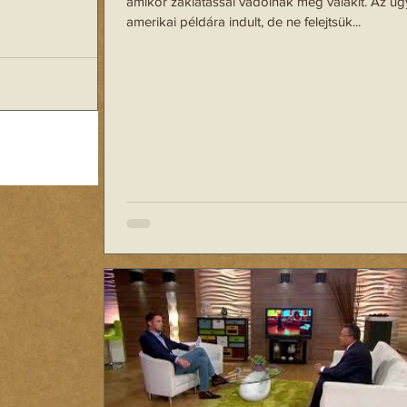
amikor zaklatással vádolnak meg valakit. Az ügy
lis személyiségzavar
amerikai példára indult, de ne felejtsük...
euta rendkívüli
án korábban már