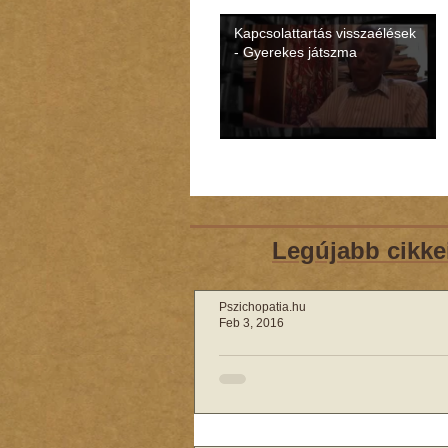
Kapcsolattartás visszaélések
- Gyerekes játszma
Legújabb cikke
Pszichopatia.hu
Feb 3, 2016
Az antiszociális
személyiségzavar
„A báránybőrbe bújt farkas” DSM IV-