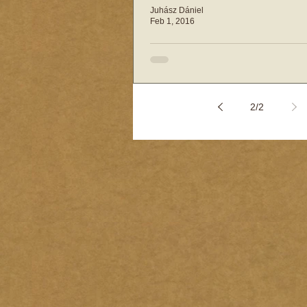
személyiségzavar = BNO: Disszociá
Juhász Dániel
A aszélhámosokat az...
Feb 1, 2016
Ezért szenvedünk a
kapcsolatainkban
Ahogyan Otto Kernberg pszichoterap
2
/
2
érdeklődést kiváltó előadása kapcs
írtunk róla, a boldog kapcsolati...