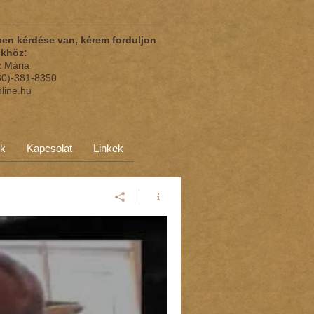
en kérdése van, kérem forduljon
nkhöz:
z Mária
(30)-381-8350
nline.hu
ok
Kapcsolat
Linkek