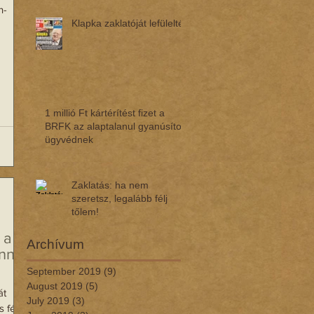
n-
Klapka zaklatóját lefülelték
1 millió Ft kártérítést fizet a
BRFK az alaptalanul gyanúsított
ügyvédnek
Zaklatás: ha nem
szeretsz, legalább félj
tőlem!
 a
Archívum
nner
September 2019
(9)
9 posts
August 2019
(5)
5 posts
át
July 2019
(3)
3 posts
 férfi