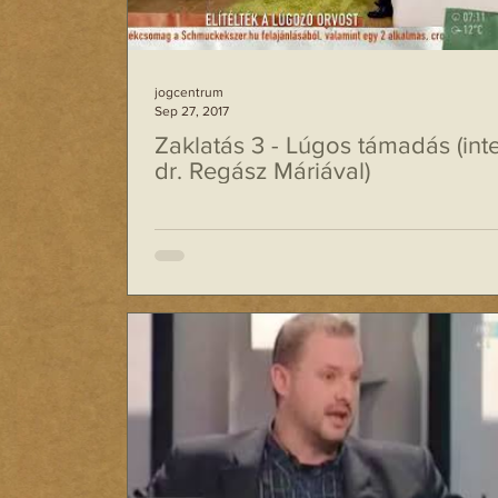
jogcentrum
Sep 27, 2017
Zaklatás 3 - Lúgos támadás (inte
dr. Regász Máriával)