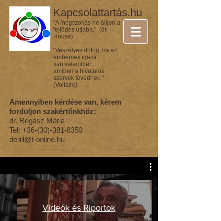
Kapcsolattartás.hu
"A megszokás ne álljon a
fejlődés útjába." (dr.
House)
"Veszélyes dolog, ha az
embernek igaza
van valamiben,
amiben a hivatalos
szervek tévednek."
(Voltaire)
Amennyiben kérdése van, kérem
forduljon szakértőnkhöz:
dr. Regász Mária
Tel:
+36-(30)-381-8350
derill@t-online.hu
Videók és Riportok