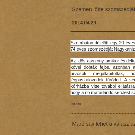
Szemen lőtte szomszédjá
2014.04.29
Szombaton délelőtt egy 20 éves 
74 éves szomszédját Nagykanizsá
Az idős asszony amikor észlelte 
kővel dobták fejbe, azonban 
orvosok megállapították,
légpuskalövedék fúródott. A sé
kórházba vitte további ellátásra
hogy a nő maradandó sérülést s
Index
Maró sav lehet a válasz az