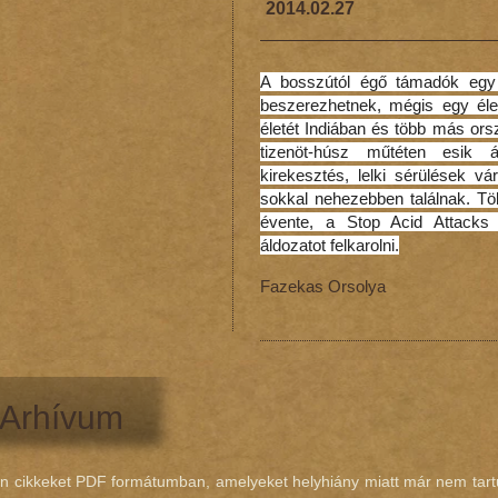
2014.02.27
A bosszútól égő támadók egy 
beszerezhetnek, mégis egy élet
életét Indiában és több más or
tizenöt-húsz műtéten esik 
kirekesztés, lelki sérülések vá
sokkal nehezebben találnak. T
évente, a Stop Acid Attacks 
áldozatot felkarolni.
Fazekas Orsolya
Arhívum
zon cikkeket PDF formátumban, amelyeket helyhiány miatt már nem tartu