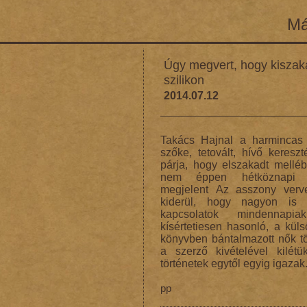
Má
Úgy megvert, hogy kiszak
szilikon
2014.07.12
Takács Hajnal a harmincas é
szőke, tetovált, hívő keresz
párja, hogy elszakadt melléb
nem éppen hétköznapi t
megjelent Az asszony verv
kiderül, hogy nagyon is 
kapcsolatok mindennapia
kísértetiesen hasonló, a kül
könyvben bántalmazott nők tö
a szerző kivételével kilét
történetek egytől egyig igazak
pp