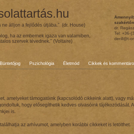
olattartás.hu
Amennyib
szakértő
ne álljon a fejlődés útjába." (dr. House)
dr. Regás
Tel: +36-
olog, ha az embernek igaza van valamiben,
derill@t-o
talos szervek tévednek." (Voltaire)
Büntetőjog
Pszichológia
Életmód
Cikkek és kommentár
et, amelyeket támogatóink (kapcsolódó cikkeink alatt), vagy má
ndoltuk, hogy elősegíthetik kedves olvasóink tájékozódását. A
nkjei is.
gtalálhatja az arhívumot, amelyben korábbi cikkeket is letölthet.