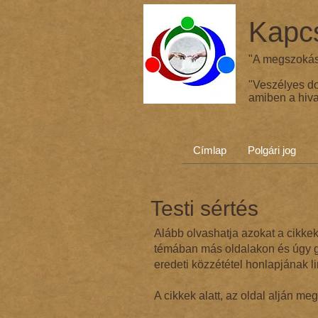
Kapcs
"A megszokás 
"Veszélyes d
amiben a hiva
Címlap
Polgári jog
Testi sértés
Alább olvashatja azokat a cikkek
témában más oldalakon és úgy go
eredeti közzététel honlapjának li
A cikkek alatt, az oldal alján me