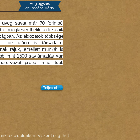
Megjegyzés
dr. Regász Mária
üveg savat már 70 forintból
re megkeseríthetik áldozataik
szágban. Az áldozatok többsége
át, de utána is társadalmi
rnak rájuk, emellett munkát is
öbb mint 1500 savtámadás van
szervezet próbál minél több
Teljes cikk
nk az oldalunkon, viszont segíthet