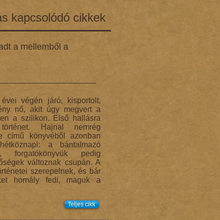
s kapcsolódó cikkek
adt a mellemből a
vei végén járó, kisportolt,
tény nő, akit úgy megvert a
en a szilikon. Első hallásra
örténet. Hajnal nemrég
e című könyvéből azonban
hétköznapi: a bántalmazó
k, forgatókönyvük pedig
sőségek változnak csupán. A
rténetei szerepelnek, és bár
üket homály fedi, maguk a
.
Teljes cikk