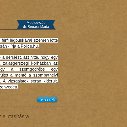
t
Megjegyzés
dr. Regász Mária
férfi légpuskával szemen lőtte
n - írja a Police.hu.
a sérülést, azt hitte, hogy egy
a zalaegerszegi kórházban az
 hogy a szemgödrébe egy
rültet a mentő a szombathelyi
. A vizsgálatok során kiderült,
zenvedett.
Teljes cikk
 elutasításra