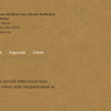
en kérdése van, kérem forduljon
nkhöz:
z Mária
(30)-381-8350
nline.hu
ok
Kapcsolat
Linkek
s szerzők tettek közzé ezen
 cikkek alján megtalálhatóak az