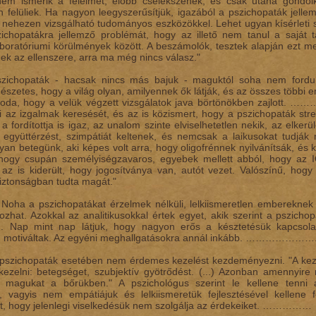
nem ismerik a félelmet, előbb cselekszenek, és csak utána gondol
n felüliek. Ha nagyon leegyszerűsítjük, igazából a pszichopaták jell
 nehezen vizsgálható tudományos eszközökkel. Lehet ugyan kísérleti sz
ichopatákra jellemző problémát, hogy az illető nem tanul a saját tap
aboratóriumi körülmények között. A beszámolók, tesztek alapján ezt meg
nek az ellenszere, arra ma még nincs válasz."
zichopaták - hacsak nincs más bajuk - maguktól soha nem fordul
szetes, hogy a világ olyan, amilyennek ők látják, és az összes többi
oda, hogy a velük végzett vizsgálatok java börtönökben zajlott. …
ti az izgalmak keresését, és az is közismert, hogy a pszichopaták stre
 fordítottja is igaz, az unalom szinte elviselhetetlen nekik, az elke
, együttérzést, szimpátiát keltenek, és nemcsak a laikusokat tudjá
lyan betegünk, aki képes volt arra, hogy oligofrénnek nyilvánítsák, és
 hogy csupán személyiségzavaros, egyebek mellett abból, hogy az I
z is kiderült, hogy jogosítványa van, autót vezet. Valószínű, hog
biztonságban tudta magát."
 a pszichopatákat érzelmek nélküli, lelkiismeretlen embereknek tar
kozhat. Azokkal az analitikusokkal értek egyet, akik szerint a pszich
an. Nap mint nap látjuk, hogy nagyon erős a késztetésük kapcsolat
m motiváltak. Az egyéni meghallgatásokra annál inkább. ………………….
 pszichopaták esetében nem érdemes kezelést kezdeményezni. "A kezelés
ezelni: betegséget, szubjektív gyötrődést. (...) Azonban amennyire 
k magukat a bőrükben." A pszichológus szerint le kellene tenni a
, vagyis nem empátiájuk és lelkiismeretük fejlesztésével kellene 
t, hogy jelenlegi viselkedésük nem szolgálja az érdekeiket. ……………