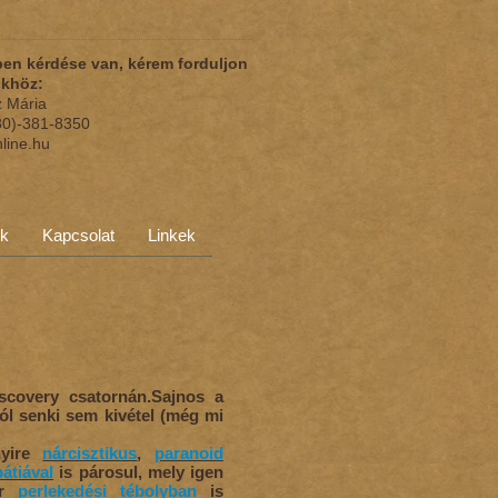
en kérdése van, kérem forduljon
nkhöz:
z Mária
(30)-381-8350
nline.hu
ok
Kapcsolat
Linkek
scovery csatornán.Sajnos a
ól senki sem kivétel (még mi
nyire
nárcisztikus
,
paranoid
átiával
is párosul, mely igen
or
perlekedési tébolyban
is