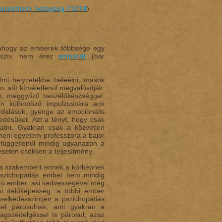
buntetheto_betegseg-71074
)
y, ahogy az emberek többsége egy
esszív, nem érez
empátiát
(bár
mi helyzetekbe beleélni, mások
, sőt kíméletlenül megvalósítják.
k, meggyőző beszélőkészséggel.
an különböző impulzusokra ami
furdalásuk, gyenge az emocionális
kedésüket. Azt a tényt, hogy csak
ltatni. Gyakran csak a közvetlen
cheni egyetem professzora a bajor
l függetlenül mindig ugyanazon a
esetén csökken a teljesítmény.
s a szakembert ennek a kórképnek
 pszichopátiás ember nem mindig
dorú ember, aki kedvességével még
si ítélőképesség, a többi ember
selkedésszintjén a pszichopátiás
ttel párosulnak, ami gyakran a
ságszédelgéssel is párosul, azaz