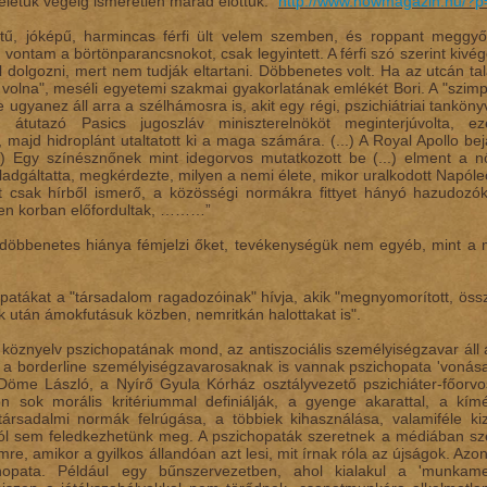
 életük végéig ismeretlen marad előttük.”
http://www.nowmagazin.hu/?
tetű, jóképű, harmincas férfi ült velem szemben, és roppant meggyőz
vontam a börtönparancsnokot, csak legyintett. A férfi szó szerint kivége
 dolgozni, mert nem tudják eltartani. Döbbenetes volt. Ha az utcán ta
 volna", meséli egyetemi szakmai gyakorlatának emlékét Bori. A "szimpa
 ugyanez áll arra a szélhámosra is, akit egy régi, pszichiátriai tankönyv
 átutazó Pasics jugoszláv miniszterelnököt meginterjúvolta, 
majd hidroplánt utaltatott ki a maga számára. (...) A Royal Apollo bej
..) Egy színésznőnek mint idegorvos mutatkozott be (...) elment a nő
ladgáltatta, megkérdezte, milyen a nemi élete, mikor uralkodott Napóle
et csak hírből ismerő, a közösségi normákra fittyet hányó hazudoz
den korban előfordultak, ………”
t döbbenetes hiánya fémjelzi őket, tevékenységük nem egyéb, mint a
patákat a "társadalom ragadozóinak" hívja, akik "megnyomorított, össz
után ámokfutásuk közben, nemritkán halottakat is".
 köznyelv pszichopatának mond, az antiszociális személyiségzavar áll a
s a borderline személyiségzavarosaknak is vannak pszichopata 'vonásai
öme László, a Nyírő Gyula Kórház osztályvezető pszichiáter-főorvo
n sok morális kritériummal definiálják, a gyenge akarattal, a kímél
ársadalmi normák felrúgása, a többiek kihasználása, valamiféle kiz
ról sem feledkezhetünk meg. A pszichopaták szeretnek a médiában sze
emre, amikor a gyilkos állandóan azt lesi, mit írnak róla az újságok. Az
hopata. Például egy bűnszervezetben, ahol kialakul a 'munkam