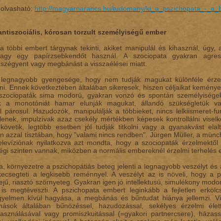
tt olvasható:
http://magyarnarancs.hu/tudomany/ki_a_pszichopata_-_a_
antiszociális, kórosan torzult személyiségű ember
a többi embert tárgynak tekinti, akiket manipulál és kihasznál, úg
vagy egy papírzsebkendőt használ. A szociopata gyakran agr
 szégyent vagy megbánást a visszaélései miatt.
 legnagyobb gyengesége, hogy nem tudják magukat különféle érzel
ni. Ennek következtében általában sikeresek, hiszen céljaikat keményen
 szociopaták sima modorú, gyakran vonzó és spontán személyisége
ik a monotóniát hamar elunják magukat, állandó szükségletük v
el párosul. Hazudozók, manipulálják a többieket, nincs lelkiismeret-
tlenek, impulzívak azaz csekély mértékben képesek kontrollálni visel
t követik, legtöbb esetben jól tudják titkolni vagy a gyanakvást ela
n azzal tisztában, hogy "valami nincs rendben". Jürgen Müller, a mün
televíziónak nyilatkozva azt mondta, hogy a szociopaták érzelmektő
ségi szinten vannak, miközben a normális embereknél érzelmi terhelés 
a, környezetre a pszichopátiás beteg jelenti a legnagyobb veszélyt é
kecsegteti a legkisebb reménnyel. A veszélyt az is növeli, hogy a
sejű, riasztó szörnyeteg. Gyakran igen jó intellektusú, simulékony mo
is megtéveszti. A pszichopata embert leginkább a fejletlen erkölc
gyelmen kívül hagyása, a megbánás és bűntudat hiánya jellemzi. Vi
nások általában bűnözéssel, hazudozással, sekélyes érzelmi éle
használásával vagy promiszkuitással (=gyakori partnercsere), házas