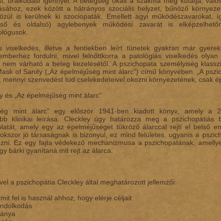
si, uralkodási igénnyel. A betegség okait a szakma még kutatja, való
ásához, ezek között a hátrányos szociális helyzet, bűnöző környezet
zül is kerülnek ki szociopaták. Emellett agyi működészavarokat, í
lülső és oldalsó) agylebenyek működési zavarát is elképzelhető
ológusok.
is viselkedés, illetve a fentiekben leírt tünetek gyakran már gye
mberhez fordulni, mivel felnőttkorra a patológiás viselkedés olyan
nem várható a beteg kezelésétől. A pszichopata személyiség klasszi
ask of Sanity („Az épelméjűség mint álarc”) című könyvében. „A pszi
, mennyi szenvedést tud cselekedeteivel okozni környezetének, csak é
y és „Az épelméjűség mint álarc”
ég mint álarc” egy először 1941-ben kiadott könyv, amely a 20
abb klinikai leírása. Cleckley úgy határozza meg a pszichopátiás
latát, amely egy az épelméjűséget tükröző álarccal rejti el belső em
 sokszor jó társaságnak is bizonyul, ez mind felületes, ugyanis a ps
zni. Ez egy fajta védekező mechanizmusa a pszichopatának, amellye
ogy bárki gyanítaná mit rejt az álarca.
vel a pszichopátia Cleckley által meghatározott jellemzői:
mit fel is használ ahhoz, hogy elérje céljait
ondolkodás
iánya