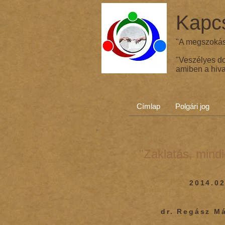
Kapcs
"A megszokás 
"Veszélyes d
amiben a hiva
Címlap
Polgári jog
"Zaklatás, mind
2014.02
dr. Regász Má