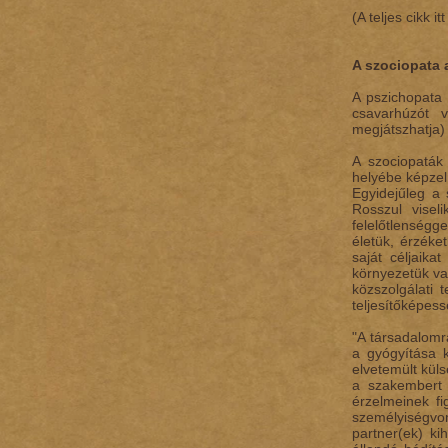
(A teljes cikk i
A szociopata 
A pszichopata 
csavarhúzót 
megjátszhatja)
A szociopaták
helyébe képzel
Egyidejűleg a
Rosszul visel
felelőtlenségg
életük, érzéke
saját céljaika
környezetük va
közszolgálati 
teljesítőképes
"A társadalomr
a gyógyítása 
elvetemült kül
a szakembert 
érzelmeinek fi
személyiségvo
partner(ek) ki