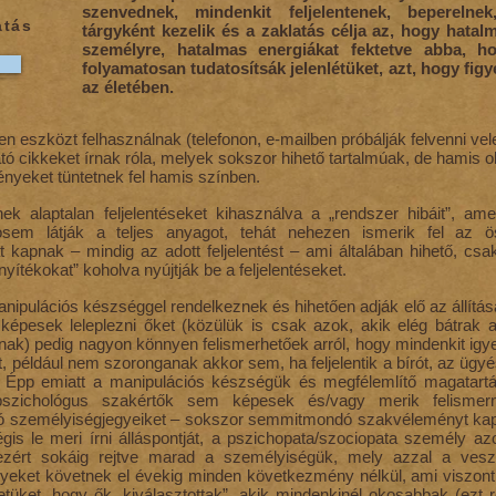
szenvednek, mindenkit feljelentenek, beperelne
atás
tárgyként kezelik és a zaklatás célja az, hogy hatalm
személyre, hatalmas energiákat fektetve abba, h
folyamatosan tudatosítsák jelenlétüket, azt, hogy figy
az életében.
n eszközt felhasználnak (telefonon, e-mailben próbálják felvenni vele
rató cikkeket írnak róla, melyek sokszor hihető tartalmúak, de hamis 
ényeket tüntetnek fel hamis színben.
ek alaptalan feljelentéseket kihasználva a „rendszer hibáit”, a
osem látják a teljes anyagot, tehát nehezen ismerik fel az ö
t kapnak – mindig az adott feljelentést – ami általában hihető, cs
nyítékokat” koholva nyújtják be a feljelentéseket.
anipulációs készséggel rendelkeznek és hihetően adják elő az állítása
épesek leleplezni őket (közülük is csak azok, akik elég bátrak a
nak) pedig nagyon könnyen felismerhetőek arról, hogy mindenkit igy
t, például nem szoronganak akkor sem, ha feljelentik a bírót, az ügyé
l. Épp emiatt a manipulációs készségük és megfélemlítő magatar
pszichológus szakértők sem képesek és/vagy merik felismern
ó személyiségjegyeiket – sokszor semmitmondó szakvéleményt kap
is le meri írni álláspontját, a pszichopata/szociopata személy azon
ezért sokáig rejtve marad a személyiségük, mely azzal a veszé
eket követnek el évekig minden következmény nélkül, ami viszont 
üket, hogy ők „kiválasztottak”, akik mindenkinél okosabbak (ezt r