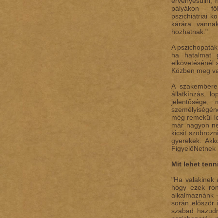
érvényesülni, 
pályákon - fő
pszichiátriai 
kárára vannak
hozhatnak."
A pszichopaták 
ha hatalmat g
elkövetésénél s
Közben meg van
A szakemberek
állatkínzás, 
jelentősége,
személyiségéne
még remekül leh
már nagyon ne
kicsit szobroz
gyerekek. Akk
FigyelőNetnek
Mit lehet tenn
"Ha valakinek 
hogy ezek ron
alkalmaznánk -
során először 
szabad hazudni