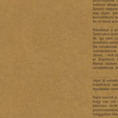
pszichopaták 
sokszor átlago
ilyesmi nagyon
egy olyan, psz
lemodellezni l
és mi lehet en
Ráadásul a ps
Számukra termé
ők. Így nem cs
tünetként emlí
De mindennek a
manipulátorok
János. - Volt o
el. Rájöttünk,
Menet közben a
színjátéknak, 
……………….. Noha
rájuk is vonat
frusztráció v
egyáltalán ne
Hare szerint a
hogy van mit k
kitűnően érzi
pszichopatákat
meggyőzni őke