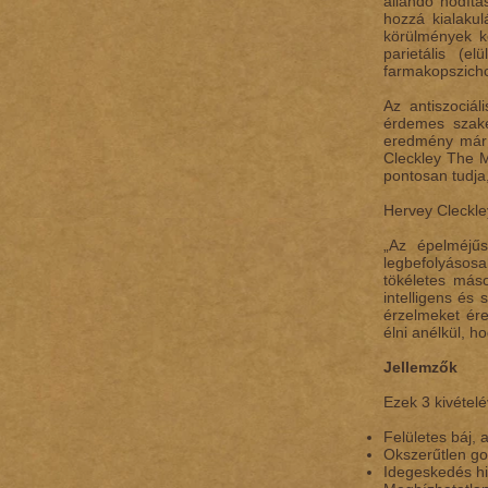
állandó hódítá
hozzá kialakul
körülmények kö
parietális (e
farmakopszich
Az antiszociál
érdemes szake
eredmény már 
Cleckley The M
pontosan tudja
Hervey Cleckle
„Az épelméjűs
legbefolyásos
tökéletes máso
intelligens és
érzelmeket ére
élni anélkül, h
Jellemzők
Ezek 3 kivételé
Felületes báj, a
Okszerűtlen g
Idegeskedés h