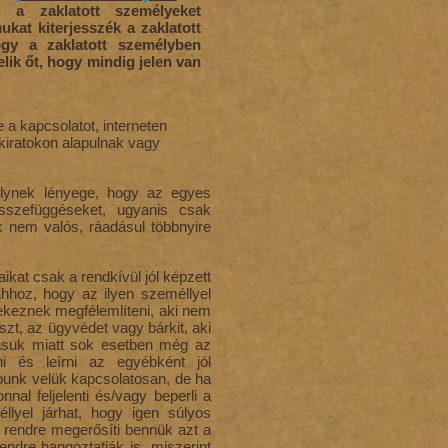
k, a zaklatott személyeket
ukat kiterjesszék a zaklatott
ogy a zaklatott személyben
elik őt, hogy mindig jelen van
 a kapcsolatot, interneten
okiratokon alapulnak vagy
melynek lényege, hogy az egyes
sszefüggéseket, ugyanis csak
ak nem valós, ráadásul többnyire
ikat csak a rendkívül jól képzett
hhoz, hogy az ilyen személlyel
ekeznek megfélemlíteni, aki nem
szt, az ügyvédet vagy bárkit, aki
tásuk miatt sok esetben még az
i és leírni az egyébként jól
unk velük kapcsolatosan, de ha
nal feljelenti és/vagy beperli a
llyel járhat, hogy igen súlyos
rendre megerősíti bennük azt a
endre hangoztatják is, miszerint