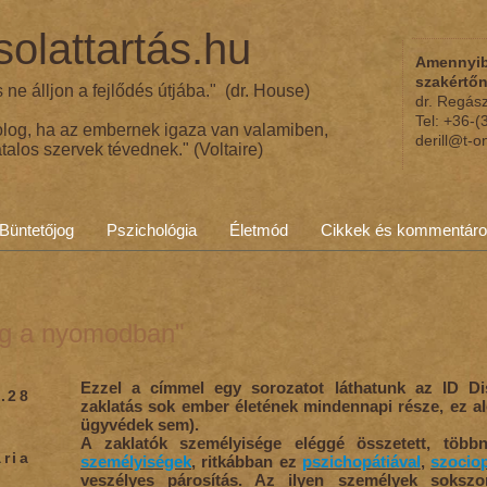
olattartás.hu
Amennyib
szakértő
ne álljon a fejlődés útjába." (dr. House)
dr. Regás
Tel: +36-
olog, ha az embernek igaza van valamiben,
derill@t-o
talos szervek tévednek." (Voltaire)
Büntetőjog
Pszichológia
Életmód
Cikkek és kommentár
ig a nyomodban"
Ezzel a címmel egy sorozatot láthatunk az ID Di
.28
zaklatás sok ember életének mindennapi része, ez al
ügyvédek sem).
A zaklatók személyisége eléggé összetett, több
ria
személyiségek
, ritkábban ez
pszichopátiával
,
szociop
veszélyes párosítás. Az ilyen személyek soksz