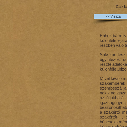
Zakl
<< Vissza
Ehhez bármilye
különféle lejá
részben való t
Sokszor teszn
ügyintézők s
részfeladatoka
különféle „bizo
Mivel kiváló m
szakemberek k
szembeszállja
nekik ad igaza
az útjukba ál
igazságügyi 
beazonosíthat
a szakértő még
szakértőt –, 
bűncselekmény
kényszerképzet