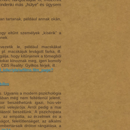
mindenki más „hülye” és úgysem
ban tartanak, például annak okán,
gy eltűnt személyek „kísérik” a
nnek.
 vezetik le, például macskákat
pl. macskájuk levágott farka, ill.
olgálja, hogy kitűnjenek a tömegből
atokat kínoznak meg, igen komoly
S Reality: Gyilkos férjek, ill.:
killer/pls/w/films.film_page?
illos
s. Ugyanis a modern pszichológia
ban még nem feltétlenül jelenti,
r beszélhetünk igazi, hús-vér
ű velejárója. Arról pedig a mai
ulásról beszélünk. A pszichopata
ot, az empátia, az érzelmek és a
got, felelőtlenséget, az alkalmi
 embertársaik dróton rángatása, a