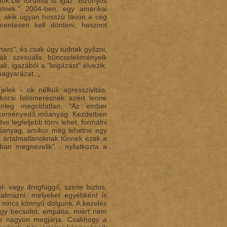
ok.De fordítva is igaz. Bizonyos
hetnek." 2004-ben, egy amerikai
ta, akik ugyan hosszú távon a cég
mentesen kell dönteni, hasznot
 harc", és csak úgy tudnak győzni,
ták szexuális bűncselekményeik
k, igazából a "leigázást" élvezik.
agyarázat. „
ek - ok nélküli agresszivitás,
korai felismerésnek azért lenne
enleg megoldatlan. "Az ember
őre keményedő műanyag. Kezdetben
e legfeljebb törni lehet, formálni
űanyag, amikor még lehetne egy
is ártalmatlanoknak tűnnek ezek a
ban megnevelik" - nyilatkozta a
- vagy drogfüggő, szinte biztos,
kalmazni, melyeket egyébként is
 nincs könnyű dolgunk. A kezelés
ogy becsület, empátia, miért nem
tóbb nagyon megjárja. Csakhogy a