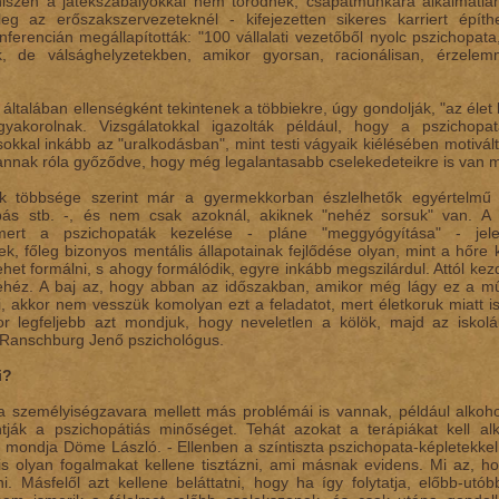
hiszen a játékszabályokkal nem törődnek, csapatmunkára alkalmatlan
leg az erőszakszervezeteknél - kifejezetten sikeres karriert épít
konferencián megállapították: "100 vállalati vezetőből nyolc pszichopa
, de válsághelyzetekben, amikor gyorsan, racionálisan, érzelem
általában ellenségként tekintenek a többiekre, úgy gondolják, "az élet
yakorolnak. Vizsgálatokkal igazolták például, hogy a pszichopa
okkal inkább az "uralkodásban", mint testi vágyaik kiélésében motiválta
nak róla győződve, hogy még legalantasabb cselekedeteikre is van m
 többsége szerint már a gyermekkorban észlelhetők egyértelmű jel
lopás stb. -, és nem csak azoknál, akiknek "nehéz sorsuk" van. A 
 mert a pszichopaták kezelése - pláne "meggyógyítása" - jel
k, főleg bizonyos mentális állapotainak fejlődése olyan, mint a h
et formálni, s ahogy formálódik, egyre inkább megszilárdul. Attól kezdv
héz. A baj az, hogy abban az időszakban, amikor még lágy ez a m
ni, akkor nem vesszük komolyan ezt a feladatot, mert életkoruk miatt 
or legfeljebb azt mondjuk, hogy neveletlen a kölök, majd az iskolá
 Ranschburg Jenő pszichológus.
i?
a személyiségzavara mellett más problémái is vannak, például alkohol
tják a pszichopátiás minőséget. Tehát azokat a terápiákat kell al
 mondja Döme László. - Ellenben a színtiszta pszichopata-képletekkel
is olyan fogalmakat kellene tisztázni, ami másnak evidens. Mi az, h
. Másfelől azt kellene beláttatni, hogy ha így folytatja, előbb-u