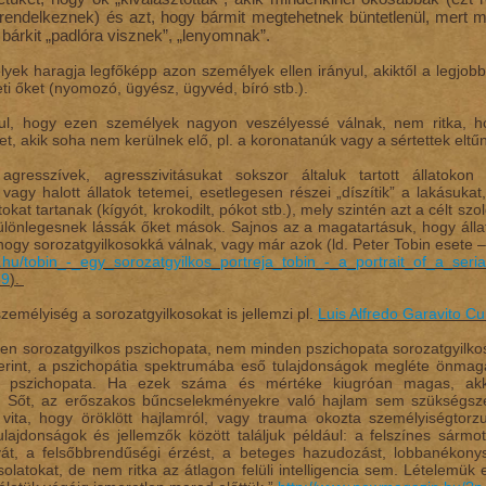
rendelkeznek) és azt, hogy bármit megtehetnek büntetlenül, mert 
bárkit „padlóra visznek”, „lenyomnak”.
lyek haragja legfőképp azon személyek ellen irányul, akiktől a legjob
ti őket (nyomozó, ügyész, ügyvéd, bíró stb.).
dul, hogy ezen személyek nagyon veszélyessé válnak, nem ritka, ho
t, akik soha nem kerülnek elő, pl. a koronatanúk vagy a sértettek eltű
gresszívek, agresszivitásukat sokszor általuk tartott állatokon
agy halott állatok tetemei, esetlegesen részei „díszítik” a lakásukat, 
tokat tartanak (kígyót, krokodilt, pókot stb.), mely szintén azt a célt sz
ülönlegesnek lássák őket mások. Sajnos az a magatartásuk, hogy áll
hogy sorozatgyilkosokká válnak, vagy már azok (ld. Peter Tobin esete – CB
.hu/tobin_-_egy_sorozatgyilkos_portreja_tobin_-_a_portrait_of_a_serial_
89
).
személyiség a sorozatgyilkosokat is jellemzi pl.
Luis Alfredo Garavito Cub
en sorozatgyilkos pszichopata, nem minden pszichopata sorozatgyilko
zerint, a pszichopátia spektrumába eső tulajdonságok megléte önmagá
tő pszichopata. Ha ezek száma és mértéke kiugróan magas, akko
l. Sőt, az erőszakos bűncselekményekre való hajlam sem szükségszer
 vita, hogy öröklött hajlamról, vagy trauma okozta személyiségtorz
tulajdonságok és jellemzők között találjuk például: a felszínes sárm
át, a felsőbbrendűségi érzést, a beteges hazudozást, lobbanékonysá
solatokat, de nem ritka az átlagon felüli intelligencia sem. Lételemük