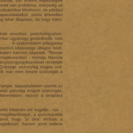
kodnak, bár értelmi képességeik
emével van probléma, márpedig az
ituációkat létrehozni, de például
asztalataiból, szinte lehetetlen
 lehet állapítani, de hogy miért,
nak orvoshoz, pszichológushoz.
 ember ugyanúgy gondolkodik, mint
…………..A szakirodalom jellegzetes
ssztűrő képessége átlagon felüli.
rüléséért bármire képesek. "Remek
k megtéveszteni - mondja Hamula
 kényszergyógykezelését rendeljék
Q-tesztje viszonylag magas volt.
y itt már nem érezte szükségét a
tják, tapasztalataim szerint ez
opaták páncélja mögött szorongás,
teremtésre, viszont a terápiára
.
 kifejezés azt sugallja - írja -,
megállapíthatjuk, a pszichopaták
rról, hogy "jó útra" térítsük a
foglalkozni, hanem arról kellene