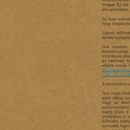
magas IQ-val 
ért semmihez, 
Az ilyen szemé
hogy leleplezhe
Sajnos előfor
tevékenységüke
Sok esetben a
bántalmaznak, v
különleges álla
és bátornak, k
előjele annak, 
http://www.port
i_film_id=1111
A nárcisztikus 
“bár majd mind
jelen állása s
hogy az ille
pszichopatáró
napig folyik a
profiljában a 
bűntudat hiány
szexuális kapc