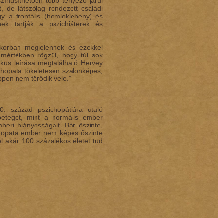
színűsíthetően több tényező járul
, de látszólag rendezett családi
gy a frontális (homloklebeny) és
nek tartják a pszichiáterek és
rekkorban megjelennek és ezekkel
 mértékben rögzül, hogy túl sok
kus leírása megtalálható Hervey
chopata tökéletesen szalonképes,
ppen nem törődik vele.”
. század pszichopátiára utaló
 beteget, mint a normális ember
beri hiányosságait. Bár őszinte,
zichopata ember nem képes őszinte
l akár 100 százalékos életet tud