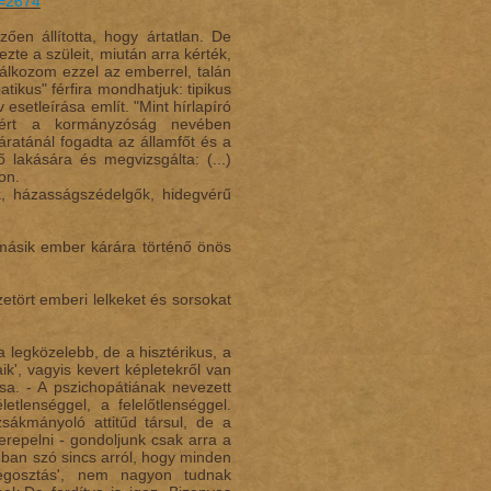
p=2674
ően állította, hogy ártatlan. De
zte a szüleit, miután arra kérték,
lálkozom ezzel az emberrel, talán
tikus" férfira mondhatjuk: tipikus
 esetleírása említ. "Mint hírlapíró
ezért a kormányzóság nevében
áratánál fogadta az államfőt és a
 lakására és megvizsgálta: (...)
on.
ók, házasságszédelgők, hidegvérű
 másik ember kárára történő önös
etört emberi lelkeket és sorsokat
 legközelebb, de a hisztérikus, a
k', vagyis kevert képletekről van
sa. - A pszichopátiának nevezett
etlenséggel, a felelőtlenséggel.
sákmányoló attitűd társul, de a
repelni - gondoljunk csak arra a
onban szó sincs arról, hogy minden
egosztás', nem nagyon tudnak