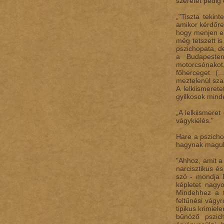
szeretet pedig
„"Tiszta tekin
amikor kérdőre 
hogy menjen el
még tetszett is
pszichopata, de
a Budapesten
motorcsónakot, 
főherceget. (.
meztelenül sza
A lelkiismeret
gyilkosok min
„A lelkiismere
vágykiélés."
Hare a pszicho
hagynak maguk 
"Ahhoz, amit a
narcisztikus é
szó - mondja D
képletet nagyo
Mindehhez a t
feltűnési vágy
tipikus krimiel
bűnöző pszic