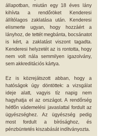
állapotban, miután egy 18 éves lány 
kihívta a rendőröket Kenderesi 
állítólagos zaklatása után. Kenderesi 
elismerte ugyan, hogy hozzáért a 
lányhoz, de tettét megbánta, bocsánatot 
is kért, a zaklatást viszont tagadta. 
Kenderesi helyzetét az is rontotta, hogy 
nem volt nála semmilyen igazolvány, 
sem akkreditációs kártya.
Ez is közrejátszott abban, hogy a 
hatóságok úgy döntöttek: a vizsgálat 
ideje alatt, vagyis tíz napig nem 
hagyhatja el az országot. A rendőrség 
hétfőn vádemelési javaslattal fordult az 
ügyészséghez. Az ügyészség pedig 
most fordult a bírósághoz, és 
pénzbüntetés kiszabását indítványozta.