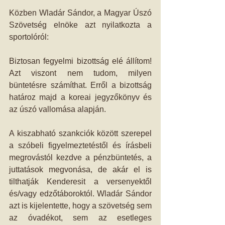
Közben Wladár Sándor, a Magyar Úszó 
Szövetség elnöke azt nyilatkozta a 
sportolóról:
Biztosan fegyelmi bizottság elé állítom! 
Azt viszont nem tudom, milyen 
büntetésre számíthat. Erről a bizottság 
határoz majd a koreai jegyzőkönyv és 
az úszó vallomása alapján.
A kiszabható szankciók között szerepel 
a szóbeli figyelmeztetéstől és írásbeli 
megrovástól kezdve a pénzbüntetés, a 
juttatások megvonása, de akár el is 
tilthatják Kenderesit a versenyektől 
és/vagy edzőtáboroktól. Wladár Sándor 
azt is kijelentette, hogy a szövetség sem 
az óvadékot, sem az esetleges 