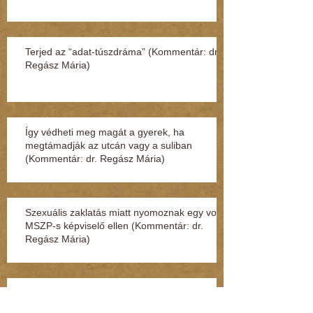
Terjed az “adat-túszdráma” (Kommentár: dr.
Regász Mária)
Így védheti meg magát a gyerek, ha
megtámadják az utcán vagy a suliban
(Kommentár: dr. Regász Mária)
Szexuális zaklatás miatt nyomoznak egy volt
MSZP-s képviselő ellen (Kommentár: dr.
Regász Mária)
28 évig ült börtönben ártatlanul (Kommentár:
dr. Regász Mária)