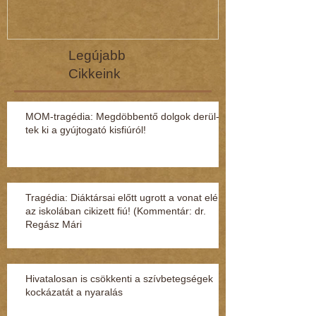
Legújabb
Cikkeink
MOM-tragédia: Megdöbbentő dol­gok de­rül­
tek ki a gyúj­to­gató kisfi­ú­ról!
Tragédia: Diáktársai előtt ugrott a vonat elé
az iskolában cikizett fiú! (Kommentár: dr.
Regász Mári
Hivatalosan is csökkenti a szívbetegségek
kockázatát a nyaralás