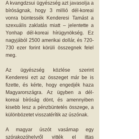
A kvangdzsui ügyészség azt javasolja a 
bíróságnak, hogy 3 millió dél-koreai 
vonra büntessék Kenderesi Tamást a 
szexuális zaklatás miatt – jelentette a 
Yonhap dél-koreai hírügynökség. Ez 
nagyjából 2500 amerikai dollár, és 720-
730 ezer forint körüli összegnek felel 
meg.
Az ügyészség közlése szerint 
Kenderesi ezt az összeget már be is 
fizette, és kérte, hogy engedjék haza 
Magyarországra. Az ügyben a dél-
koreai bíróság dönt, és amennyiben 
kisebb lesz a pénzbüntetés összege, a 
különbözetet visszatérítik az úszónak.
A magyar úszót vasárnap egy 
szórakozóhelyről vitték el ittas 