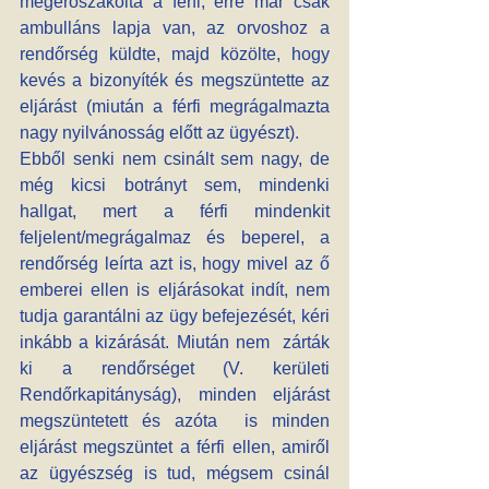
megerőszakolta a férfi, erre már csak 
ambulláns lapja van, az orvoshoz a 
rendőrség küldte, majd közölte, hogy 
kevés a bizonyíték és megszüntette az 
eljárást (miután a férfi megrágalmazta 
nagy nyilvánosság előtt az ügyészt).
Ebből senki nem csinált sem nagy, de 
még kicsi botrányt sem, mindenki 
hallgat, mert a férfi mindenkit 
feljelent/megrágalmaz és beperel, a 
rendőrség leírta azt is, hogy mivel az ő 
emberei ellen is eljárásokat indít, nem 
tudja garantálni az ügy befejezését, kéri 
inkább a kizárását. Miután nem  zárták 
ki a rendőrséget (V. kerületi 
Rendőrkapitányság), minden eljárást 
megszüntetett és azóta  is minden 
eljárást megszüntet a férfi ellen, amiről 
az ügyészség is tud, mégsem csinál 