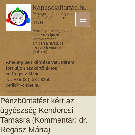
Kapcsolattartás.hu
"A megszokás ne álljon a
fejlődés útjába." (dr.
House)
"Veszélyes dolog, ha az
embernek igaza
van valamiben,
amiben a hivatalos
szervek tévednek."
(Voltaire)
Amennyiben kérdése van, kérem
forduljon szakértőnkhöz:
dr. Regász Mária
Tel:
+36-(30)-381-8350
derill@t-online.hu
Pénzbüntetést kért az
ügyészség Kenderesi
Tamásra (Kommentár: dr.
Regász Mária)