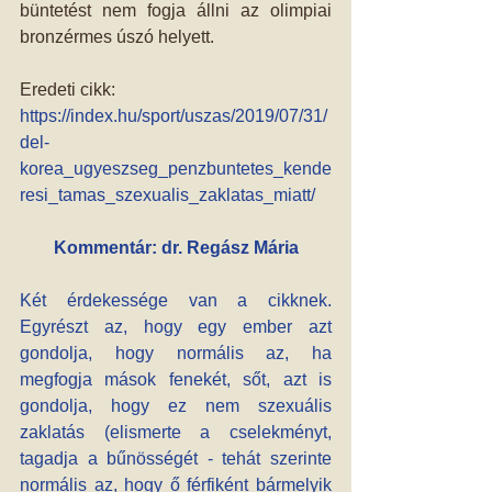
büntetést nem fogja állni az olimpiai 
bronzérmes úszó helyett.
Eredeti cikk: 
https://index.hu/sport/uszas/2019/07/31/
del-
korea_ugyeszseg_penzbuntetes_kende
resi_tamas_szexualis_zaklatas_miatt/
Kommentár: dr. Regász Mária
Két érdekessége van a cikknek. 
Egyrészt az, hogy egy ember azt 
gondolja, hogy normális az, ha 
megfogja mások fenekét, sőt, azt is 
gondolja, hogy ez nem szexuális 
zaklatás (elismerte a cselekményt, 
tagadja a bűnösségét - tehát szerinte 
normális az, hogy ő férfiként bármelyik 