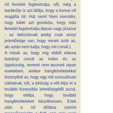
nő fenekét fogdoshatja, sőt, még a 
barátnője is azt állítja, hogy a koreai nő 
reagálta túl. Hát nem! Nem normális, 
hogy bárki azt gondolja, hogy más 
fenekét fogdoshatja ittasan vagy józanul 
- az italozásnak pedig csak annyi 
jelentősége van, hogy minek iszik az, 
aki aztán nem tudja, hogy mit csinál.).
A másik az, hogy míg ebből ekkora 
botrányt csinál az index és az 
ügyészség, semmit nem tesznek olyan 
esetekben, amikor hangfelvételekkel 
bizonyított az, hogy egy nőt szexuálisan 
zaklatnak, sőt, a bíróság a nőt tiltja el a 
további bizonyítás lehetőségétől azzal, 
hogy eltiltja, hogy további 
hangfelvételeket készíthessen. Ezek 
után a nő állítása szerint 