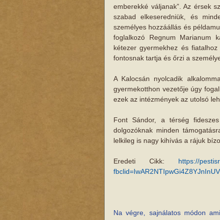
emberekké váljanak”. Az érsek sz
szabad elkeseredniük, és minde
személyes hozzáállás és példamuta
foglalkozó Regnum Marianum kat
kétezer gyermekhez és fiatalhoz
fontosnak tartja és őrzi a személy
A Kalocsán nyolcadik alkalomma
gyermekotthon vezetője úgy fogal
ezek az intézmények az utolsó lehe
Font Sándor, a térség fideszes 
dolgozóknak minden támogatásra
lelkileg is nagy kihívás a rájuk bíz
Eredeti Cikk: 
https://pest
fbclid=IwAR2NTIpwGi4Z8YJnIn
Na végre, sajnálatos módon ami 