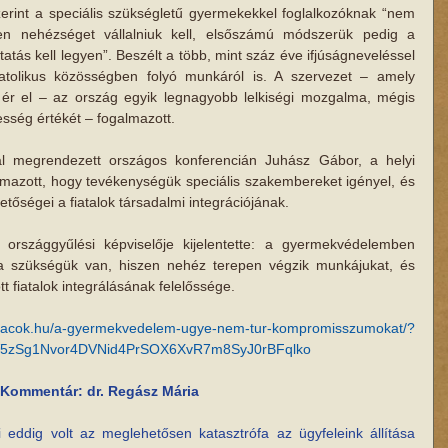
erint a speciális szükségletű gyermekekkel foglalkozóknak “nem 
n nehézséget vállalniuk kell, elsőszámú módszerük pedig a 
tás kell legyen”. Beszélt a több, mint száz éve ifjúságneveléssel 
olikus közösségben folyó munkáról is. A szervezet – amely 
 ér el – az ország egyik legnagyobb lelkiségi mozgalma, mégis 
esség értékét – fogalmazott.
l megrendezett országos konferencián Juhász Gábor, a helyi 
mazott, hogy tevékenységük speciális szakembereket igényel, és 
tőségei a fiatalok társadalmi integrációjának.
országgyűlési képviselője kijelentette: a gyermekvédelemben 
 szükségük van, hiszen nehéz terepen végzik munkájukat, és 
ott fiatalok integrálásának felelőssége.
isracok.hu/a-gyermekvedelem-ugye-nem-tur-kompromisszumokat/?
UV5zSg1Nvor4DVNid4PrSOX6XvR7m8SyJ0rBFqlko
Kommentár: dr. Regász Mária
eddig volt az meglehetősen katasztrófa az ügyfeleink állítása 