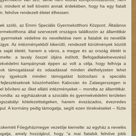
; mindent el kell követni annak érdekében, hogy ha egy fiatalt 
r, felnőve rendezett életet élhessen.
 szóló, az Emmi Speciális Gyermekotthoni Központ, Általános 
rmekotthona által szervezett országos találkozón az államtitkár 
ű gyermekek védelme és neveltetése nem a fiatalok és nevelőik 
e. Az intézményekből kikerülő, rendezett körülmények között 
a saját életét, hanem a város, a megye és az ország életét is 
melte: a tavaly ősszel útjára indított, Befogadlakelnevezésű 
ekvédelmi kampánynak éppen az volt a célja, hogy felhívja a 
sok támogatással és odaadással minden élethelyzeten lehet 
ány igyekszik minden támogatást biztosítani a speciális 
 fejlesztéseknek köszönhetően Kalocsán és Zalaegerszegen is 
el bővíteni az őket ellátó intézményeket – mondta az államtitkár. 
 mondta: az egyházaknak a szociális és gyermekvédelmi területen 
gszabályi kötelezettségeken, hanem évszázados, évezredes 
ul. A kormány pedig támogatja, segíti ezen törekvéseket – fűzte 
cskeméti Főegyházmegye vezetője kiemelte: az egyház a nevelés 
gatja, amely hozzájárul, hogy “a mai fiatalok felnőve jobb 