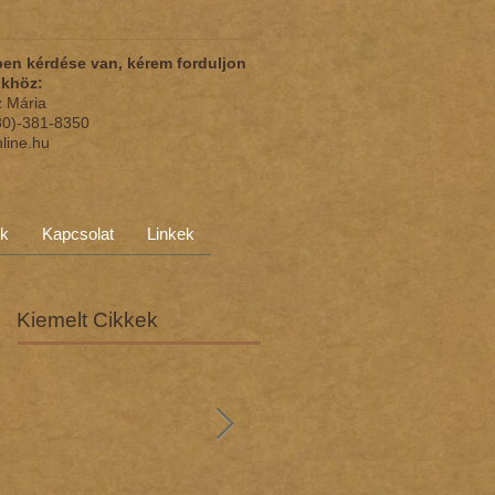
en kérdése van, kérem forduljon
nkhöz:
z Mária
(30)-381-8350
nline.hu
ok
Kapcsolat
Linkek
Kiemelt Cikkek