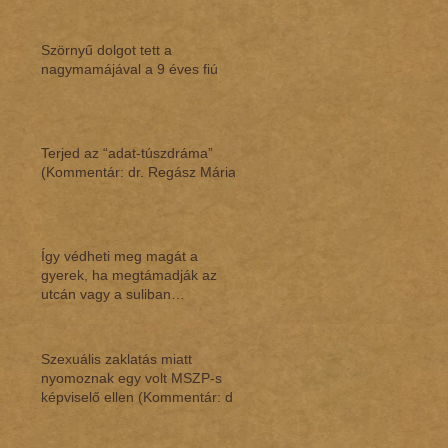
Szörnyű dolgot tett a
nagymamájával a 9 éves fiú
Terjed az “adat-túszdráma”
(Kommentár: dr. Regász Mária)
Így védheti meg magát a
gyerek, ha megtámadják az
utcán vagy a suliban
(Kommentár: dr. Regász Mária)
Szexuális zaklatás miatt
nyomoznak egy volt MSZP-s
képviselő ellen (Kommentár: dr.
Regász Mária)