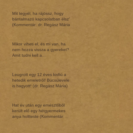
Mit tegyél, ha rájössz, hogy
bántalmazó kapcsolatban élsz?
(Kommentár: dr. Regász Mária)
Mikor viheti el, és mi van, ha
nem hozza vissza a gyereket?
Amit tudni kell a
gyermekláthatásról (Ko
Leugrott egy 12 éves kisfiú a
hetedik emeletről! Búcsúlevelet
is hagyott! (dr. Regász Mária)
Hat év után egy emésztőből
került elő egy hétgyermekes
anya holtteste (Kommentár:
dr.Regász Mária)