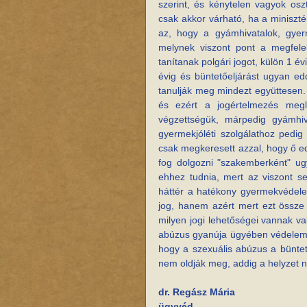
szerint, és kénytelen vagyok osz
csak akkor várható, ha a miniszté
az, hogy a gyámhivatalok, gyerm
melynek viszont pont a megfele
tanítanak polgári jogot, külön 1 év
évig és büntetőeljárást ugyan ed
tanulják meg mindezt együttesen. 
és ezért a jogértelmezés megl
végzettségük, márpedig gyámhivat
gyermekjóléti szolgálathoz pedig 
csak megkeresett azzal, hogy ő ed
fog dolgozni "szakemberként" ug
ehhez tudnia, mert az viszont se
háttér a hatékony gyermekvédel
jog, hanem azért mert ezt össze k
milyen jogi lehetőségei vannak va
abúzus gyanúja ügyében védelembevét
hogy a szexuális abúzus a büntet
nem oldják meg, addig a helyzet 
dr. Regász Mária
ügyvéd