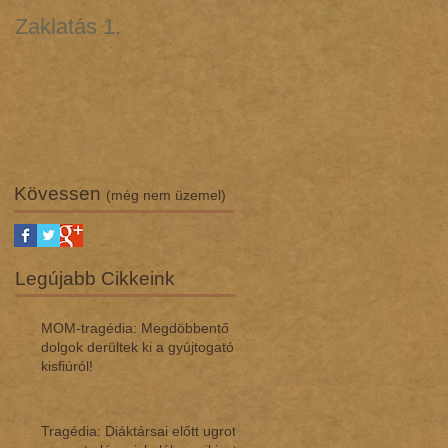
Zaklatás 1.
Zaklatás 3 - Lúgos
támadás (interjú dr.
Regász Máriával)
Kövessen
(még nem üzemel)
Legújabb Cikkeink
MOM-tragédia: Megdöbbentő
dol­gok de­rül­tek ki a gyúj­to­gató
kisfi­ú­ról!
Tragédia: Diáktársai előtt ugrott