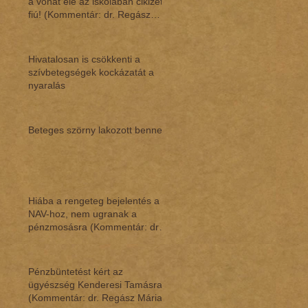
a vonat elé az iskolában cikizett
fiú! (Kommentár: dr. Regász
Mári
Hivatalosan is csökkenti a
szívbetegségek kockázatát a
nyaralás
Beteges szörny lakozott benne
Hiába a rengeteg bejelentés a
NAV-hoz, nem ugranak a
pénzmosásra (Kommentár: dr.
Regász Mária)
Pénzbüntetést kért az
ügyészség Kenderesi Tamásra
(Kommentár: dr. Regász Mária)