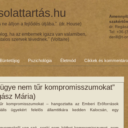
olattartás.hu
Amennyib
szakértő
ne álljon a fejlődés útjába." (dr. House)
dr. Regás
Tel: +36-
olog, ha az embernek igaza van valamiben,
derill@t-o
talos szervek tévednek." (Voltaire)
Büntetőjog
Pszichológia
Életmód
Cikkek és kommentár
ügye nem tűr kompromisszumokat”
gász Mária)
r kompromisszumokat – hangoztatta az Emberi Erőforrások 
ális ügyekért felelős államtitkára kedden Kalocsán, egy 
a gyermekről van szó, senki nem köthet kompromisszumot, nem 