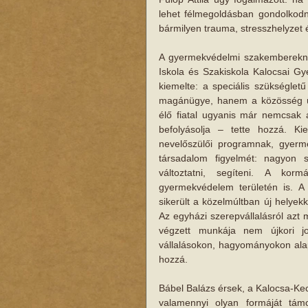
lehet félmegoldásban gondolkodni
bármilyen trauma, stresszhelyzet é
A gyermekvédelmi szakembereknek
Iskola és Szakiskola Kalocsai Gye
kiemelte: a speciális szükséglet
magánügye, hanem a közösség ügy
élő fiatal ugyanis már nemcsak 
befolyásolja – tette hozzá. Kie
nevelőszülői programnak, gyerm
társadalom figyelmét: nagyon 
változtatni, segíteni. A korm
gyermekvédelem területén is. A
sikerült a közelmúltban új helyekk
Az egyházi szerepvállalásról azt
végzett munkája nem újkori jo
vállalásokon, hagyományokon alap
hozzá.
Bábel Balázs érsek, a Kalocsa-Ke
valamennyi olyan formáját támo