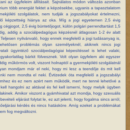
tani az ügyfeleim állításait. Sajnálatos módon változás azonban 
rium több energiát fektet a képzésekbe, ugyanis a tapasztalatom 
ekjóléti szolgálatok, nem tudják a jogszabályokat értelmezni, 
lő képzettség hiánya az oka. Míg a jogi egyetemen 2,5 évig 
ig cégjogot, 2,5 évig büntetőjogot, külön polgári perrendtartást 1,5 
dig, addig a szociálpedagógus képzésnél átlagosan 1-2 év alatt 
Teljesen nyilvánvaló, hogy ennek megfelelő a jogi tudásanyag is, 
ehetősen problémás olyan személyeknél, akiknek nincs jogi 
ali ügyintéző szociálpedagógiai képesítéssel is lehet valaki, 
gyakorlatilag bárkit fölvesznek. Volt olyan ügyfelem aki egyszer 
dig műkörmös volt, viszont holnaptól a gyermekjóléti szolgálatnál 
yan mondjam már el neki, hogy mi lesz a teendője és mit kell 
nki nem mondta el neki. Évtizedek óta megfelelő a jogszabályi 
emhez és ez nem azért nem működik, mert ne tenné lehetővé a 
ell hangolni az aktával és fel kell ismerni, hogy melyik ügyben 
lakinek. Amikor viszont a gyámhivatal azt mondja, hogy szexuális 
eli eljárást folytat le, ez azt jelenti, hogy fogalma sincs arról, 
őeljárási kérdés és nincs hatásköre. Amíg ezeket a problémákat 
nem fog megváltozni.