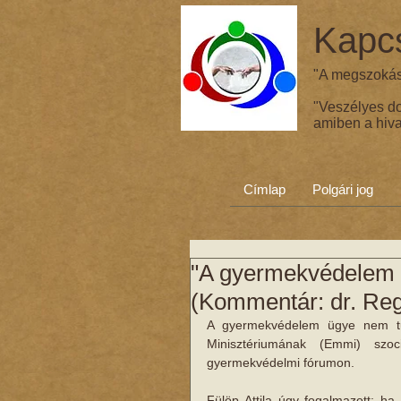
Kapcs
"A megszokás 
"Veszélyes d
amiben a hiva
Címlap
Polgári jog
"A gyermekvédelem 
(Kommentár: dr. Re
A gyermekvédelem ügye nem tű
Minisztériumának (Emmi) szoci
gyermekvédelmi fórumon.
Fülöp Attila úgy fogalmazott: h