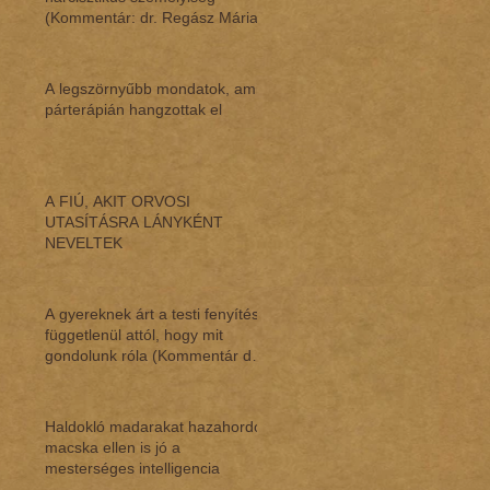
(Kommentár: dr. Regász Mária)
A legszörnyűbb mondatok, amik
párterápián hangzottak el
A FIÚ, AKIT ORVOSI
UTASÍTÁSRA LÁNYKÉNT
NEVELTEK
A gyereknek árt a testi fenyítés,
függetlenül attól, hogy mit
gondolunk róla (Kommentár dr.
Regász M
Haldokló madarakat hazahordó
macska ellen is jó a
mesterséges intelligencia