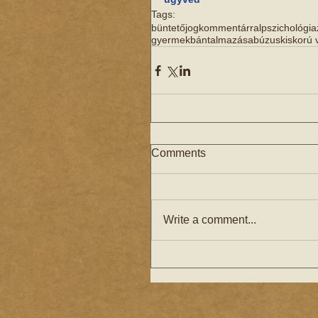
Tags:
büntetőjog
kommentárral
pszichológia
gyermekbántalmazás
abúzus
kiskorú 
Comments
Write a comment...