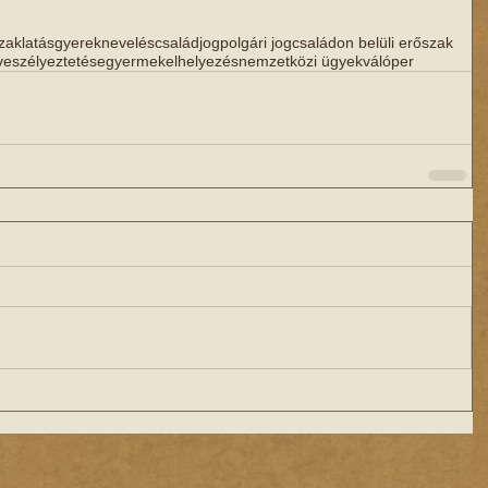
zaklatás
gyereknevelés
családjog
polgári jog
családon belüli erőszak
veszélyeztetése
gyermekelhelyezés
nemzetközi ügyek
válóper