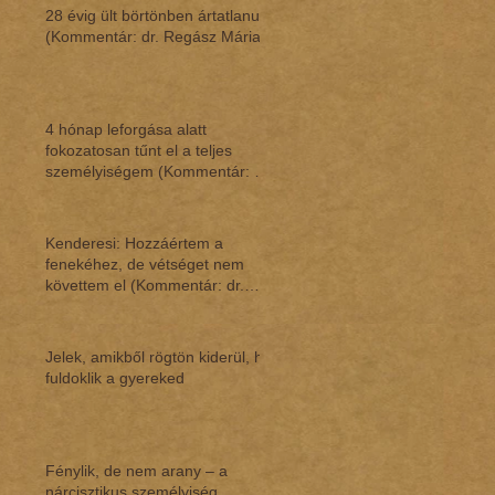
28 évig ült börtönben ártatlanul
(Kommentár: dr. Regász Mária)
4 hónap leforgása alatt
fokozatosan tűnt el a teljes
személyiségem (Kommentár: dr.
Regász Mária)
Kenderesi: Hozzáértem a
fenekéhez, de vétséget nem
követtem el (Kommentár: dr.
Regász Mária)
Jelek, amikből rögtön kiderül, ha
fuldoklik a gyereked
Fénylik, de nem arany – a
nárcisztikus személyiség