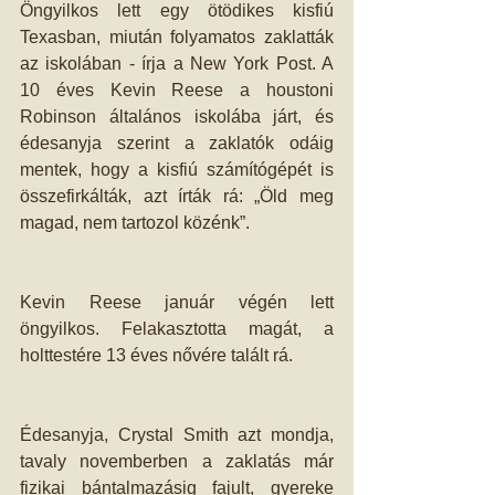
Öngyilkos lett egy ötödikes kisfiú 
Texasban, miután folyamatos zaklatták 
az iskolában - írja a New York Post. A 
10 éves Kevin Reese a houstoni 
Robinson általános iskolába járt, és 
édesanyja szerint a zaklatók odáig 
mentek, hogy a kisfiú számítógépét is 
összefirkálták, azt írták rá: „Öld meg 
magad, nem tartozol közénk”. 
Kevin Reese január végén lett 
öngyilkos. Felakasztotta magát, a 
holttestére 13 éves nővére talált rá. 
Édesanyja, Crystal Smith azt mondja, 
tavaly novemberben a zaklatás már 
fizikai bántalmazásig fajult, gyereke 