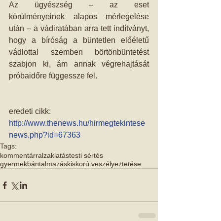
Az ügyészség – az eset 
körülményeinek alapos mérlegelése 
után – a vádiratában arra tett indítványt, 
hogy a bíróság a büntetlen előéletű 
vádlottal szemben börtönbüntetést 
szabjon ki, ám annak végrehajtását 
próbaidőre függessze fel. 
eredeti cikk: 
http://www.thenews.hu/hirmegtekintese
news.php?id=67363
Tags:
kommentárral
zaklatás
testi sértés
gyermekbántalmazás
kiskorú veszélyeztetése