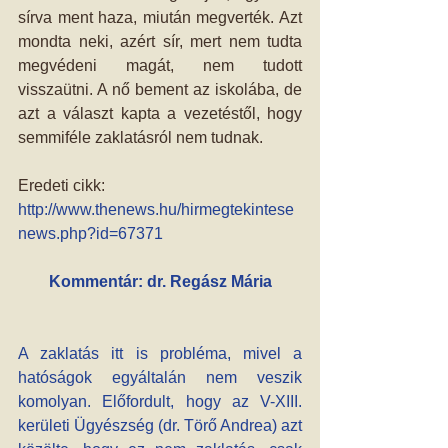
sírva ment haza, miután megverték. Azt 
mondta neki, azért sír, mert nem tudta 
megvédeni magát, nem tudott 
visszaütni. A nő bement az iskolába, de 
azt a választ kapta a vezetéstől, hogy 
semmiféle zaklatásról nem tudnak. 
Eredeti cikk: 
http://www.thenews.hu/hirmegtekintese
news.php?id=67371
Kommentár: dr. Regász Mária
A zaklatás itt is probléma, mivel a 
hatóságok egyáltalán nem veszik 
komolyan. Előfordult, hogy az V-XIII. 
kerületi Ügyészség (dr. Törő Andrea) azt 