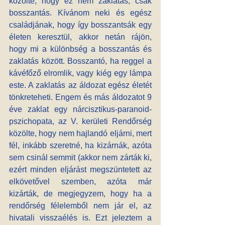
közölte, hogy ez nem zaklatás, csak 
bosszantás. Kívánom neki és egész 
családjának, hogy így bosszantsák egy 
életen keresztül, akkor netán rájön, 
hogy mi a különbség a bosszantás és 
zaklatás között. Bosszantó, ha reggel a 
kávéfőző elromlik, vagy kiég egy lámpa 
este. A zaklatás az áldozat egész életét 
tönkreteheti. Engem és más áldozatot 9 
éve zaklat egy nárcisztikus-paranoid-
pszichopata, az V. kerületi Rendőrség 
közölte, hogy nem hajlandó eljárni, mert 
fél, inkább szeretné, ha kizárnák, azóta 
sem csinál semmit (akkor nem zárták ki, 
ezért minden eljárást megszüntetett az 
elkövetővel szemben, azóta már 
kizárták, de megjegyzem, hogy ha a 
rendőrség félelemből nem jár el, az 
hivatali visszaélés is. Ezt jeleztem a 