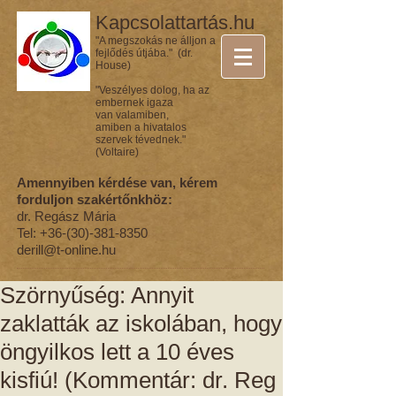
Kapcsolattartás.hu
"A megszokás ne álljon a
fejlődés útjába." (dr.
House)
"Veszélyes dolog, ha az
embernek igaza
van valamiben,
amiben a hivatalos
szervek tévednek."
(Voltaire)
Amennyiben kérdése van, kérem
forduljon szakértőnkhöz:
dr. Regász Mária
Tel:
+36-(30)-381-8350
derill@t-online.hu
Szörnyűség: Annyit
zaklatták az iskolában, hogy
öngyilkos lett a 10 éves
kisfiú! (Kommentár: dr. Reg