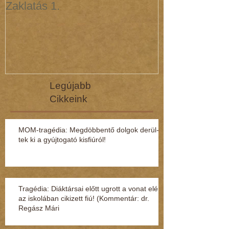
Zaklatás 1.
Zaklatás 3 - 
(interjú dr. R
Legújabb
Cikkeink
MOM-tragédia: Megdöbbentő dol­gok de­rül­
tek ki a gyúj­to­gató kisfi­ú­ról!
Tragédia: Diáktársai előtt ugrott a vonat elé
az iskolában cikizett fiú! (Kommentár: dr.
Regász Mári