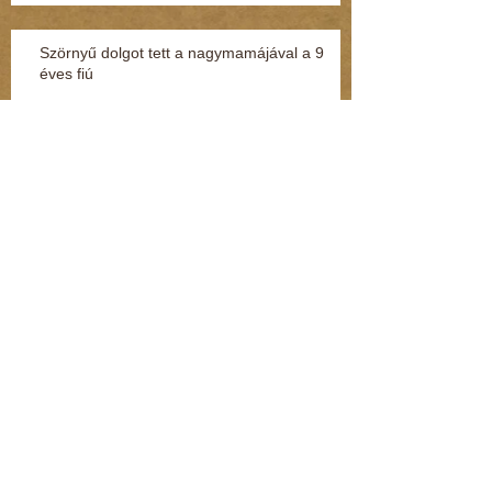
Szörnyű dolgot tett a nagymamájával a 9
éves fiú
Terjed az “adat-túszdráma” (Kommentár: dr.
Regász Mária)
Így védheti meg magát a gyerek, ha
megtámadják az utcán vagy a suliban
(Kommentár: dr. Regász Mária)
Szexuális zaklatás miatt nyomoznak egy volt
MSZP-s képviselő ellen (Kommentár: dr.
Regász Mária)