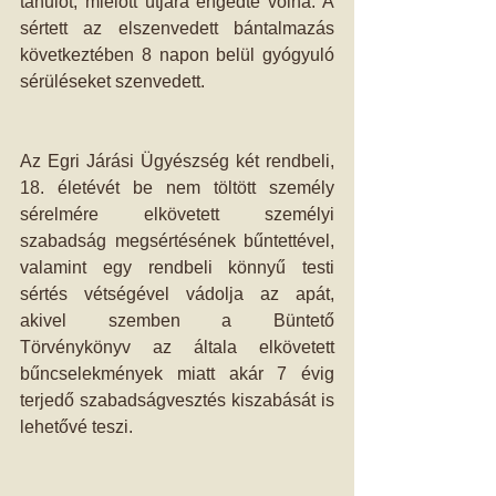
tanulót, mielőtt útjára engedte volna. A 
sértett az elszenvedett bántalmazás 
következtében 8 napon belül gyógyuló 
sérüléseket szenvedett. 
Az Egri Járási Ügyészség két rendbeli, 
18. életévét be nem töltött személy 
sérelmére elkövetett személyi 
szabadság megsértésének bűntettével, 
valamint egy rendbeli könnyű testi 
sértés vétségével vádolja az apát, 
akivel szemben a Büntető 
Törvénykönyv az általa elkövetett 
bűncselekmények miatt akár 7 évig 
terjedő szabadságvesztés kiszabását is 
lehetővé teszi. 