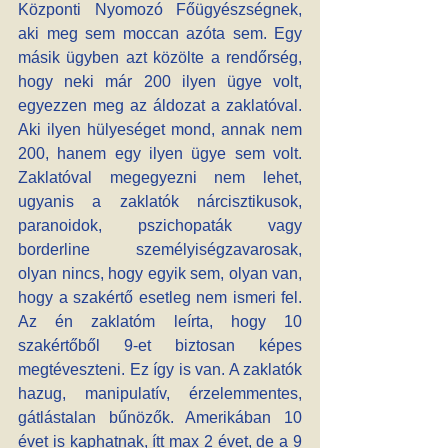
Központi Nyomozó Főügyészségnek, 
aki meg sem moccan azóta sem. Egy 
másik ügyben azt közölte a rendőrség, 
hogy neki már 200 ilyen ügye volt, 
egyezzen meg az áldozat a zaklatóval. 
Aki ilyen hülyeséget mond, annak nem 
200, hanem egy ilyen ügye sem volt. 
Zaklatóval megegyezni nem lehet, 
ugyanis a zaklatók nárcisztikusok, 
paranoidok, pszichopaták vagy 
borderline személyiségzavarosak, 
olyan nincs, hogy egyik sem, olyan van, 
hogy a szakértő esetleg nem ismeri fel. 
Az én zaklatóm leírta, hogy 10 
szakértőből 9-et biztosan képes 
megtéveszteni. Ez így is van. A zaklatók 
hazug, manipulatív, érzelemmentes, 
gátlástalan bűnözők. Amerikában 10 
évet is kaphatnak, ítt max 2 évet, de a 9 