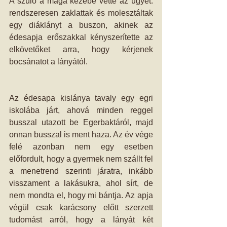
A szülő a maga kezébe vette az ügyet: 
rendszeresen zaklattak és molesztáltak 
egy diáklányt a buszon, akinek az 
édesapja erőszakkal kényszerítette az 
elkövetőket arra, hogy kérjenek 
bocsánatot a lányától. 
Az édesapa kislánya tavaly egy egri 
iskolába járt, ahová minden reggel 
busszal utazott be Egerbaktáról, majd 
onnan busszal is ment haza. Az év vége 
felé azonban nem egy esetben 
előfordult, hogy a gyermek nem szállt fel 
a menetrend szerinti járatra, inkább 
visszament a lakásukra, ahol sírt, de 
nem mondta el, hogy mi bántja. Az apja 
végül csak karácsony előtt szerzett 
tudomást arról, hogy a lányát két 