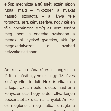
előbb meghúzta a fiú fülét, aztán lábon 
rúgta, majd – miközben a nyakát 
hátulról szorította – a lánya felé 
fordította, arra kényszerítve, hogy kérjen 
tőle bocsánatot. Amíg ez nem történt 
meg, nem is engedte szabadon a 
menekülni igyekvő gyereket, akit így 
megakadályozott a szabad 
helyváltoztatásban. 
Amikor a bocsánatkérés elhangzott, a 
férfi a másik gyermek, egy 13 éves 
kislány ellen fordult. Neki is elkapta a 
tarkóját, azután pofon ütötte, majd arra 
kényszerítette, hogy térden állva kérjen 
bocsánatot az utcán a lányától. Amikor 
ez megtörtént, még hátba is rúgta a 