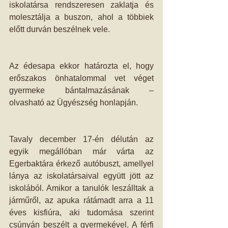
iskolatársa rendszeresen zaklatja és 
molesztálja a buszon, ahol a többiek 
előtt durván beszélnek vele. 
Az édesapa ekkor határozta el, hogy 
erőszakos önhatalommal vet véget 
gyermeke bántalmazásának – 
olvasható az Ügyészség honlapján. 
Tavaly december 17-én délután az 
egyik megállóban már várta az 
Egerbaktára érkező autóbuszt, amellyel 
lánya az iskolatársaival együtt jött az 
iskolából. Amikor a tanulók leszálltak a 
járműről, az apuka rátámadt arra a 11 
éves kisfiúra, aki tudomása szerint 
csúnyán beszélt a gyermekével. A férfi 