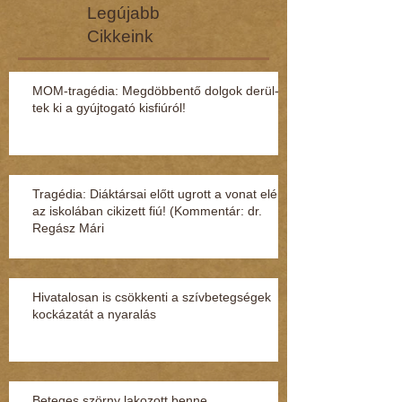
Legújabb
Cikkeink
MOM-tragédia: Megdöbbentő dol­gok de­rül­
tek ki a gyúj­to­gató kisfi­ú­ról!
Tragédia: Diáktársai előtt ugrott a vonat elé
az iskolában cikizett fiú! (Kommentár: dr.
Regász Mári
Hivatalosan is csökkenti a szívbetegségek
kockázatát a nyaralás
Beteges szörny lakozott benne