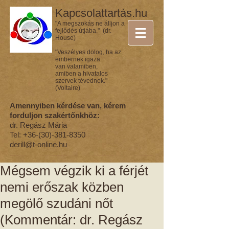
Kapcsolattartás.hu
"A megszokás ne álljon a
fejlődés útjába." (dr.
House)
"Veszélyes dolog, ha az
embernek igaza
van valamiben,
amiben a hivatalos
szervek tévednek."
(Voltaire)
Amennyiben kérdése van, kérem
forduljon szakértőnkhöz:
dr. Regász Mária
Tel:
+36-(30)-381-8350
derill@t-online.hu
Mégsem végzik ki a férjét
nemi erőszak közben
megölő szudáni nőt
(Kommentár: dr. Regász