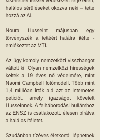
kísérletnél késsel védekezett férje ellen, 
halálos sérüléseket okozva neki – tette 
hozzá az AI.
Noura Husseint májusban egy 
törvényszék a tettéért halálra ítélte - 
emlékeztet az MTI.
Az ügy komoly nemzetközi visszhangot 
váltott ki. Olyan nemzetközi hírességek 
keltek a 19 éves nő védelmére, mint 
Naomi Campbell fotómodell. Több mint 
1,4 millióan írták alá azt az internetes 
petíciót, amely igazságot követelt 
Husseinnek. A felháborodási hullámhoz 
az ENSZ is csatlakozott, élesen bírálva 
a halálos ítéletet.
Szudánban tízéves életkortól léphetnek 