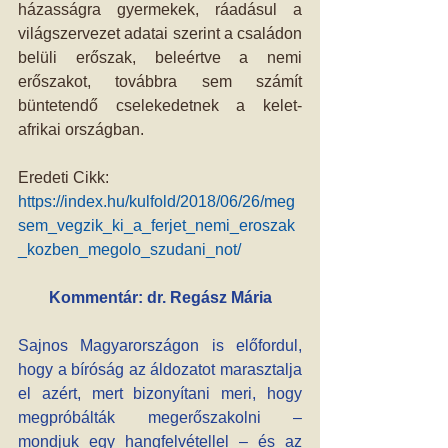
házasságra gyermekek, ráadásul a 
világszervezet adatai szerint a családon 
belüli erőszak, beleértve a nemi 
erőszakot, továbbra sem számít 
büntetendő cselekedetnek a kelet-
afrikai országban.
Eredeti Cikk: 
https://index.hu/kulfold/2018/06/26/meg
sem_vegzik_ki_a_ferjet_nemi_eroszak
_kozben_megolo_szudani_not/
Kommentár: dr. Regász Mária
Sajnos Magyarországon is előfordul, 
hogy a bíróság az áldozatot marasztalja 
el azért, mert bizonyítani meri, hogy 
megpróbálták megerőszakolni – 
mondjuk egy hangfelvétellel – és az 