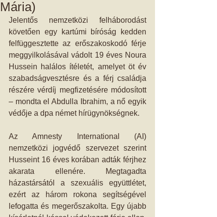
Mária)
Jelentős nemzetközi felháborodást 
követően egy kartúmi bíróság kedden 
felfüggesztette az erőszakoskodó férje 
meggyilkolásával vádolt 19 éves Noura 
Hussein halálos ítéletét, amelyet öt év 
szabadságvesztésre és a férj családja 
részére vérdíj megfizetésére módosított 
– mondta el Abdulla Ibrahim, a nő egyik 
védője a dpa német hírügynökségnek.
Az Amnesty International (AI) 
nemzetközi jogvédő szervezet szerint 
Husseint 16 éves korában adták férjhez 
akarata ellenére. Megtagadta 
házastársától a szexuális együttlétet, 
ezért az három rokona segítségével 
lefogatta és megerőszakolta. Egy újabb 