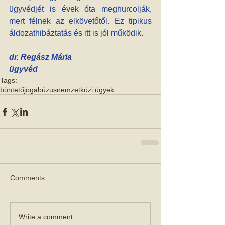
ügyvédjét is évek óta meghurcolják, 
mert félnek az elkövetőtől. Ez tipikus 
áldozathibáztatás és itt is jól működik.
dr. Regász Mária 
ügyvéd
Tags:
büntetőjog
abúzus
nemzetközi ügyek
Comments
Write a comment...