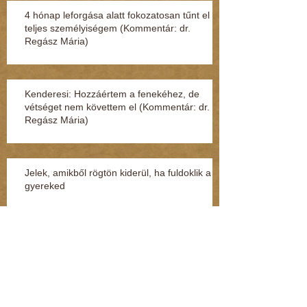
4 hónap leforgása alatt fokozatosan tűnt el a
teljes személyiségem (Kommentár: dr.
Regász Mária)
Kenderesi: Hozzáértem a fenekéhez, de
vétséget nem követtem el (Kommentár: dr.
Regász Mária)
Jelek, amikből rögtön kiderül, ha fuldoklik a
gyereked
Fénylik, de nem arany – a nárcisztikus
személyiség (Kommentár: dr. Regász Mária)