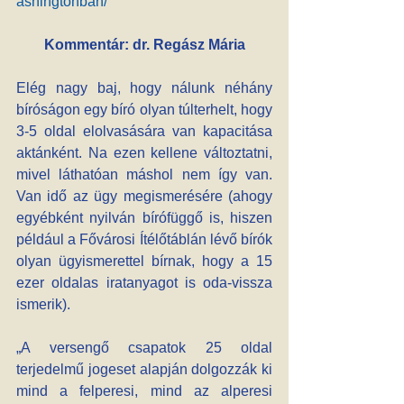
ashingtonban/
Kommentár: dr. Regász Mária
Elég nagy baj, hogy nálunk néhány 
bíróságon egy bíró olyan túlterhelt, hogy 
3-5 oldal elolvasására van kapacitása 
aktánként. Na ezen kellene változtatni, 
mivel láthatóan máshol nem így van. 
Van idő az ügy megismerésére (ahogy 
egyébként nyilván bírófüggő is, hiszen 
például a Fővárosi Ítélőtáblán lévő bírók 
olyan ügyismerettel bírnak, hogy a 15 
ezer oldalas iratanyagot is oda-vissza 
ismerik).
„A versengő csapatok 25 oldal 
terjedelmű jogeset alapján dolgozzák ki 
mind a felperesi, mind az alperesi 