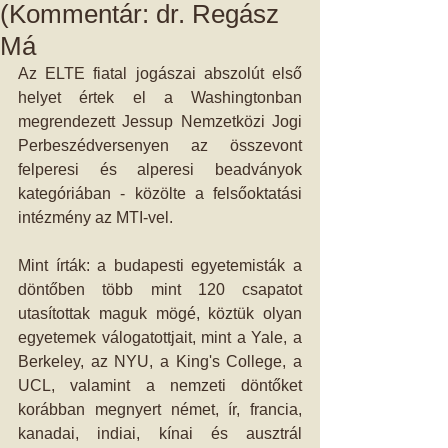
(Kommentár: dr. Regász
Má
Az ELTE fiatal jogászai abszolút első 
helyet értek el a Washingtonban 
megrendezett Jessup Nemzetközi Jogi 
Perbeszédversenyen az összevont 
felperesi és alperesi beadványok 
kategóriában - közölte a felsőoktatási 
intézmény az MTI-vel. 
Mint írták: a budapesti egyetemisták a 
döntőben több mint 120 csapatot 
utasítottak maguk mögé, köztük olyan 
egyetemek válogatottjait, mint a Yale, a 
Berkeley, az NYU, a King's College, a 
UCL, valamint a nemzeti döntőket 
korábban megnyert német, ír, francia, 
kanadai, indiai, kínai és ausztrál 