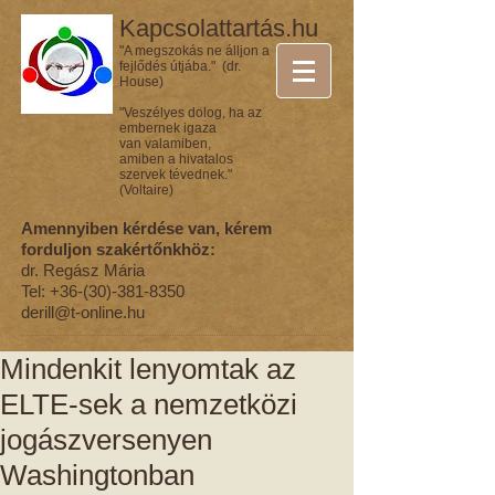
Kapcsolattartás.hu
"A megszokás ne álljon a
fejlődés útjába." (dr.
House)
"Veszélyes dolog, ha az
embernek igaza
van valamiben,
amiben a hivatalos
szervek tévednek."
(Voltaire)
Amennyiben kérdése van, kérem
forduljon szakértőnkhöz:
dr. Regász Mária
Tel:
+36-(30)-381-8350
derill@t-online.hu
Mindenkit lenyomtak az
ELTE-sek a nemzetközi
jogászversenyen
Washingtonban