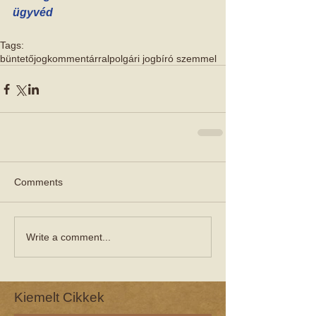
ügyvéd
Tags:
büntetőjog
kommentárral
polgári jog
bíró szemmel
Comments
Write a comment...
Kiemelt Cikkek