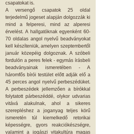
csapatokat is. 
A versengő csapatok 25 oldal 
terjedelmű jogeset alapján dolgozzák ki 
mind a felperesi, mind az alperesi 
érvelést. A hallgatóknak egyenként 60-
70 oldalas angol nyelvű beadványokat 
kell készíteniük, amelyen szeptembertől 
január közepéig dolgoznak. A szóbeli 
fordulón a peres felek - egymás írásbeli 
beadványainak ismeretében - A 
háromfős bírói testület előtt adják elő a 
45 perces angol nyelvű perbeszédüket. 
A perbeszédek jellemzően a bírókkal 
folytatott párbeszéddé, olykor udvarias 
vitává alakulnak, ahol a sikeres 
szerepléshez a joganyag teljes körű 
ismeretén túl kiemelkedő retorikai 
képességre, gyors reakciókészségre, 
valamint a jogászi vitakultúra magas 