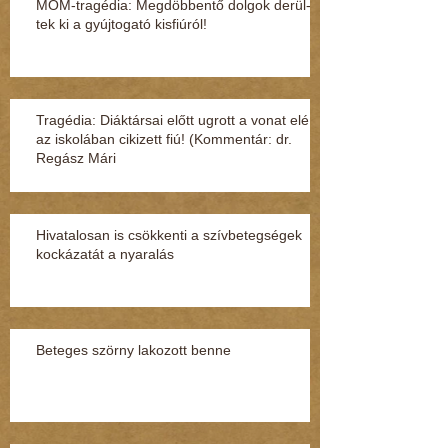
MOM-tragédia: Megdöbbentő dol­gok de­rül­
tek ki a gyúj­to­gató kisfi­ú­ról!
Tragédia: Diáktársai előtt ugrott a vonat elé
az iskolában cikizett fiú! (Kommentár: dr.
Regász Mári
Hivatalosan is csökkenti a szívbetegségek
kockázatát a nyaralás
Beteges szörny lakozott benne