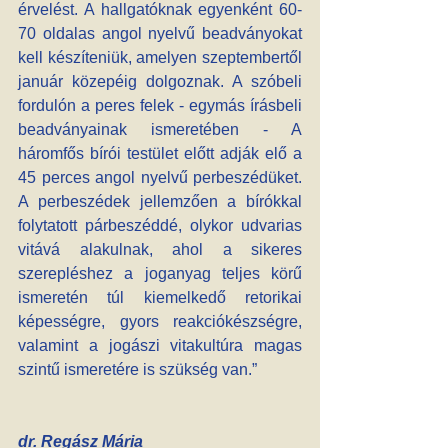
érvelést. A hallgatóknak egyenként 60-
70 oldalas angol nyelvű beadványokat 
kell készíteniük, amelyen szeptembertől 
január közepéig dolgoznak. A szóbeli 
fordulón a peres felek - egymás írásbeli 
beadványainak ismeretében - A 
háromfős bírói testület előtt adják elő a 
45 perces angol nyelvű perbeszédüket. 
A perbeszédek jellemzően a bírókkal 
folytatott párbeszéddé, olykor udvarias 
vitává alakulnak, ahol a sikeres 
szerepléshez a joganyag teljes körű 
ismeretén túl kiemelkedő retorikai 
képességre, gyors reakciókészségre, 
valamint a jogászi vitakultúra magas 
szintű ismeretére is szükség van.”
dr. Regász Mária 