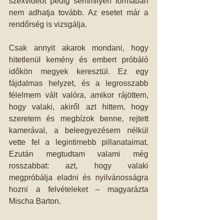
szexvideót pedig semmilyen formában 
nem adhatja tovább. Az esetet már a 
rendőrség is vizsgálja.
Csak annyit akarok mondani, hogy 
hitetlenül kemény és embert próbáló 
időkön megyek keresztül. Ez egy 
fájdalmas helyzet, és a legrosszabb 
félelmem vált valóra, amikor rájöttem, 
hogy valaki, akiről azt hittem, hogy 
szeretem és megbízok benne, rejtett 
kamerával, a beleegyezésem nélkül 
vette fel a legintimebb pillanataimat. 
Ezután megtudtam valami még 
rosszabbat: azt, hogy valaki 
megpróbálja eladni és nyilvánosságra 
hozni a felvételeket – magyarázta 
Mischa Barton.