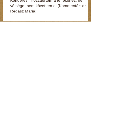
Kenderesi: Hozzáértem a fenekéhez, de
vétséget nem követtem el (Kommentár: dr.
Regász Mária)
Jelek, amikből rögtön kiderül, ha fuldoklik a
gyereked
Fénylik, de nem arany – a nárcisztikus
személyiség (Kommentár: dr. Regász Mária)
A legszörnyűbb mondatok, amik párterápián
hangzottak el