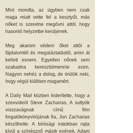
Mint mondta, az ügyben nem csak 
maga miatt vette fel a kesztyűt, más 
nőket is szeretne megóvni attól, hogy 
hasonló helyzetbe kerüljenek.
Meg akarom védeni őket attól a 
fájdalomtól és megaláztatástól, amin át 
kellett esnem. Egyetlen nőnek sem 
szabadna keresztülmennie ezen. 
Nagyon nehéz a dolog, de örülök neki, 
hogy végül kiálltam magamért.
A Daily Mail közben kiderítette, hogy a 
szexvideót Steve Zacharias, A suttyók 
visszavágnak című film 
forgatókönyvírójának fia, Jon Zacharias 
készíthette. A bírósági iratokban rajta 
kívül a színésznő másik exének, Adam 