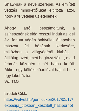
Shaw-nak a neve szerepel. Az említett 
végzés mindkettőjüket eltiltotta attól, 
hogy a felvétellel üzleteljenek. 
Ahogy arról beszámoltunk, a 
színésznőnek elég rosszul indult az idei 
év. Január végén önkívületi állapotban 
mászott fel házának kerítésére, 
miközben a világvégéről kiabált – 
állítólag azért, mert beginzázták –, majd 
február közepén ismét bajba került. 
Akkor egy költöztetőautóval hajtott bele 
egy lakóházba.
Via TMZ
Eredeti Cikk:
https://velvet.hu/gumicukor/2017/03/17/
expasija_titokban_keszitett_hazipornot