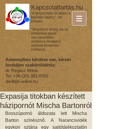
Kapcsolattartás.hu
"A megszokás ne álljon a
fejlődés útjába." (dr.
House)
"Veszélyes dolog, ha az
embernek igaza
van valamiben,
amiben a hivatalos
szervek tévednek."
(Voltaire)
Amennyiben kérdése van, kérem
forduljon szakértőnkhöz:
dr. Regász Mária
Tel:
+36-(30)-381-8350
derill@t-online.hu
Expasija titokban készített
házipornót Mischa Bartonról
Bosszúpornó áldozata lett Mischa 
Barton színésznő. A Narancsvidék 
egykori sztárja egy sajtótájékoztatón 