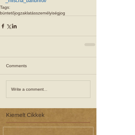
_mischa_bartonrol/
Tags:
büntetőjog
zaklatás
személyiségjog
Comments
Write a comment...
Kiemelt Cikkek