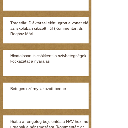
Tragédia: Diáktársai előtt ugrott a vonat elé
az iskolában cikizett fiú! (Kommentár: dr.
Regász Mári
Hivatalosan is csökkenti a szívbetegségek
kockázatát a nyaralás
Beteges szörny lakozott benne
Hiába a rengeteg bejelentés a NAV-hoz, nem
ugranak a pénzmosásra (Kommentár: dr.