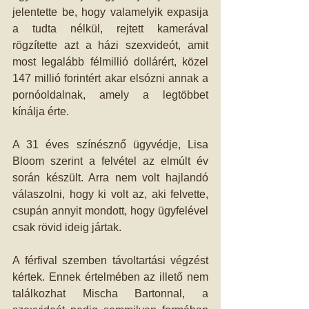
jelentette be, hogy valamelyik expasija 
a tudta nélkül, rejtett kamerával 
rögzítette azt a házi szexvideót, amit 
most legalább félmillió dollárért, közel 
147 millió forintért akar elsózni annak a 
pornóoldalnak, amely a legtöbbet 
kínálja érte.
A 31 éves színésznő ügyvédje, Lisa 
Bloom szerint a felvétel az elmúlt év 
során készült. Arra nem volt hajlandó 
válaszolni, hogy ki volt az, aki felvette, 
csupán annyit mondott, hogy ügyfelével 
csak rövid ideig jártak.
A férfival szemben távoltartási végzést 
kértek. Ennek értelmében az illető nem 
találkozhat Mischa Bartonnal, a 