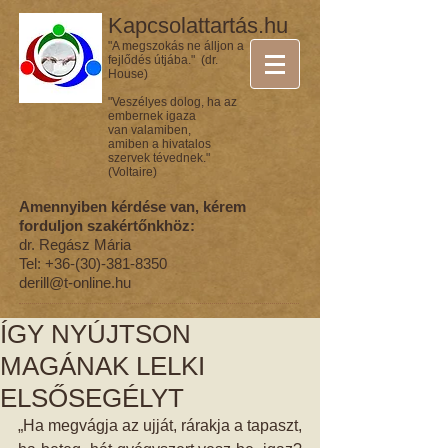
Kapcsolattartás.hu
"A megszokás ne álljon a
fejlődés útjába." (dr.
House)
"Veszélyes dolog, ha az
embernek igaza
van valamiben,
amiben a hivatalos
szervek tévednek."
(Voltaire)
Amennyiben kérdése van, kérem
forduljon szakértőnkhöz:
dr. Regász Mária
Tel:
+36-(30)-381-8350
derill@t-online.hu
ÍGY NYÚJTSON
MAGÁNAK LELKI
ELSŐSEGÉLYT
„Ha megvágja az ujját, rárakja a tapaszt, 