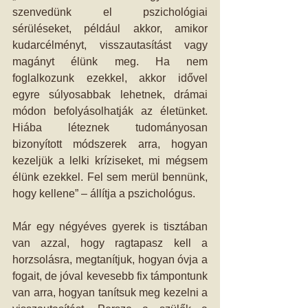
szenvedünk el pszichológiai 
sérüléseket, például akkor, amikor 
kudarcélményt, visszautasítást vagy 
magányt élünk meg. Ha nem 
foglalkozunk ezekkel, akkor idővel 
egyre súlyosabbak lehetnek, drámai 
módon befolyásolhatják az életünket. 
Hiába léteznek tudományosan 
bizonyított módszerek arra, hogyan 
kezeljük a lelki kríziseket, mi mégsem 
élünk ezekkel. Fel sem merül bennünk, 
hogy kellene” – állítja a pszichológus. 
Már egy négyéves gyerek is tisztában 
van azzal, hogy ragtapasz kell a 
horzsolásra, megtanítjuk, hogyan óvja a 
fogait, de jóval kevesebb fix támpontunk 
van arra, hogyan tanítsuk meg kezelni a 