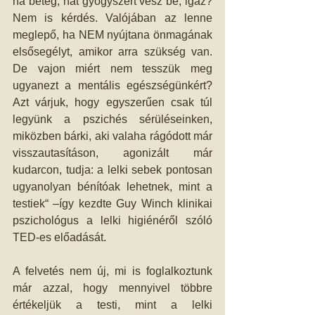
ha beteg, hát gyógyszert vesz be, igaz? 
Nem is kérdés. Valójában az lenne 
meglepő, ha NEM nyújtana önmagának 
elsősegélyt, amikor arra szükség van. 
De vajon miért nem tesszük meg 
ugyanezt a mentális egészségünkért? 
Azt várjuk, hogy egyszerűen csak túl 
legyünk a pszichés sérüléseinken, 
miközben bárki, aki valaha rágódott már 
visszautasításon, agonizált már 
kudarcon, tudja: a lelki sebek pontosan 
ugyanolyan bénítóak lehetnek, mint a 
testiek“ –így kezdte Guy Winch klinikai 
pszichológus a lelki higiénéről szóló 
TED-es előadását. 
A felvetés nem új, mi is foglalkoztunk 
már azzal, hogy mennyivel többre 
értékeljük a testi, mint a lelki 