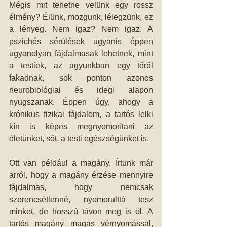
Mégis mit tehetne velünk egy rossz 
élmény? Élünk, mozgunk, lélegzünk, ez 
a lényeg. Nem igaz? Nem igaz. A 
pszichés sérülések ugyanis éppen 
ugyanolyan fájdalmasak lehetnek, mint 
a testiek, az agyunkban egy tőről 
fakadnak, sok ponton azonos 
neurobiológiai és idegi alapon 
nyugszanak. Éppen úgy, ahogy a 
krónikus fizikai fájdalom, a tartós lelki 
kín is képes megnyomorítani az 
életünket, sőt, a testi egészségünket is. 
Ott van például a magány. Írtunk már 
arról, hogy a magány érzése mennyire 
fájdalmas, hogy nemcsak 
szerencsétlenné, nyomorulttá tesz 
minket, de hosszú távon meg is öl. A 
tartós magány magas vérnyomással, 