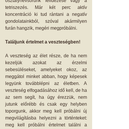
osztálynévsorunk felidézése vagy a 
tetriszezés. Már két perc aktív 
koncentráció ki tud rántani a negatív 
gondolatainkból, szóval akármilyen 
furán hangzik, megéri megpróbálni. 
Találjunk értelmet a veszteségben!
A veszteség az élet része, de ha nem 
kezeljük azokat az érzelmi 
sebesüléseket, amelyeket okoz, az 
meggátol minket abban, hogy képesek 
legyünk továbblépni az életben. A 
veszteség elfogadásához idő kell, de ha 
az sem segít, ha úgy érezzük, nem 
jutunk előrébb és csak egy helyben 
toporgunk, akkor meg kell próbálni új 
megvilágításba helyezni a történteket: 
meg kell próbálni értelmet találni a 