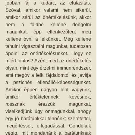
jobban fáj a kudarc, az elutasítás. 
Szóval, amikor valami nem sikerül, 
amikor sérül az önértékelésünk, akkor 
nem a földbe kellene döngölni 
magunkat, épp ellenkezőleg: meg 
kellene óvni a lelkünket. Meg kellene 
tanulni vigasztalni magunkat, tudatosan 
ápolni az önértékelésünket. Hogy ez 
miért fontos? Azért, mert az önértékelés 
olyan, mint egy érzelmi immunrendszer, 
ami megóv a lelki fájdalomtól és javítja 
a pszichés ellenálló-képességünket. 
Amikor éppen nagyon lent vagyunk, 
amikor értéktelennek, kevésnek, 
rossznak érezzük magunkat, 
viselkedjünk úgy önmagunkkal, ahogy 
egy jó barátunkkal tennénk: szeretettel, 
megértéssel, elfogadással. Gondoljuk 
végig, mit mondanánk a barátunknak 