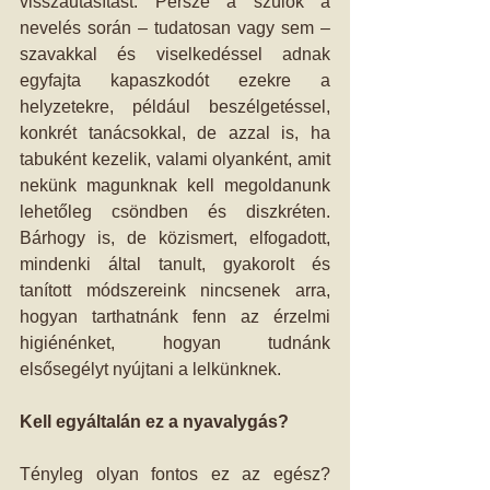
visszautasítást. Persze a szülők a 
nevelés során – tudatosan vagy sem – 
szavakkal és viselkedéssel adnak 
egyfajta kapaszkodót ezekre a 
helyzetekre, például beszélgetéssel, 
konkrét tanácsokkal, de azzal is, ha 
tabuként kezelik, valami olyanként, amit 
nekünk magunknak kell megoldanunk 
lehetőleg csöndben és diszkréten. 
Bárhogy is, de közismert, elfogadott, 
mindenki által tanult, gyakorolt és 
tanított módszereink nincsenek arra, 
hogyan tarthatnánk fenn az érzelmi 
higiénénket, hogyan tudnánk 
elsősegélyt nyújtani a lelkünknek. 
Kell egyáltalán ez a nyavalygás? 
Tényleg olyan fontos ez az egész? 