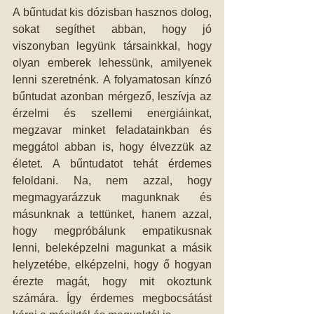
A bűntudat kis dózisban hasznos dolog, 
sokat segíthet abban, hogy jó 
viszonyban legyünk társainkkal, hogy 
olyan emberek lehessünk, amilyenek 
lenni szeretnénk. A folyamatosan kínzó 
bűntudat azonban mérgező, leszívja az 
érzelmi és szellemi energiáinkat, 
megzavar minket feladatainkban és 
meggátol abban is, hogy élvezzük az 
életet. A bűntudatot tehát érdemes 
feloldani. Na, nem azzal, hogy 
megmagyarázzuk magunknak és 
másunknak a tettünket, hanem azzal, 
hogy megpróbálunk empatikusnak 
lenni, beleképzelni magunkat a másik 
helyzetébe, elképzelni, hogy ő hogyan 
érezte magát, hogy mit okoztunk 
számára. Így érdemes megbocsátást 