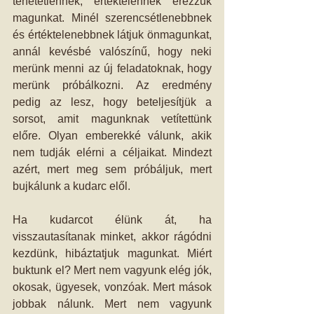
tehetetlennek, értéktelennek érezzük 
magunkat. Minél szerencsétlenebbnek 
és értéktelenebbnek látjuk önmagunkat, 
annál kevésbé valószínű, hogy neki 
merünk menni az új feladatoknak, hogy 
merünk próbálkozni. Az eredmény 
pedig az lesz, hogy beteljesítjük a 
sorsot, amit magunknak vetítettünk 
előre. Olyan emberekké válunk, akik 
nem tudják elérni a céljaikat. Mindezt 
azért, mert meg sem próbáljuk, mert 
bujkálunk a kudarc elől. 
Ha kudarcot élünk át, ha 
visszautasítanak minket, akkor rágódni 
kezdünk, hibáztatjuk magunkat. Miért 
buktunk el? Mert nem vagyunk elég jók, 
okosak, ügyesek, vonzóak. Mert mások 
jobbak nálunk. Mert nem vagyunk 