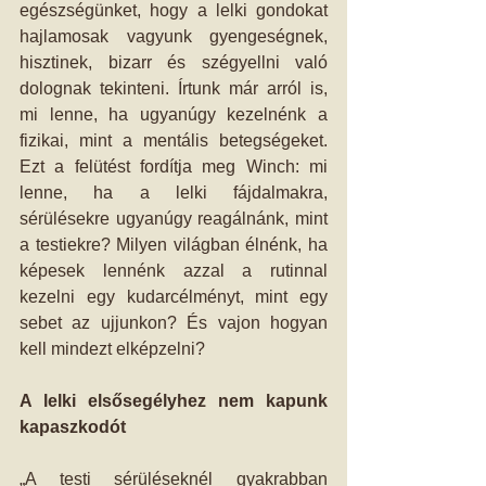
egészségünket, hogy a lelki gondokat 
hajlamosak vagyunk gyengeségnek, 
hisztinek, bizarr és szégyellni való 
dolognak tekinteni. Írtunk már arról is, 
mi lenne, ha ugyanúgy kezelnénk a 
fizikai, mint a mentális betegségeket. 
Ezt a felütést fordítja meg Winch: mi 
lenne, ha a lelki fájdalmakra, 
sérülésekre ugyanúgy reagálnánk, mint 
a testiekre? Milyen világban élnénk, ha 
képesek lennénk azzal a rutinnal 
kezelni egy kudarcélményt, mint egy 
sebet az ujjunkon? És vajon hogyan 
kell mindezt elképzelni?
A lelki elsősegélyhez nem kapunk 
kapaszkodót
„A testi sérüléseknél gyakrabban 