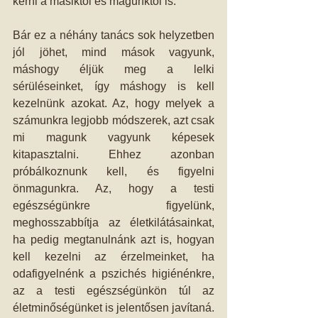
kérni a másiktól és magunktól is. 
Bár ez a néhány tanács sok helyzetben 
jól jöhet, mind mások vagyunk, 
máshogy éljük meg a lelki 
sérüléseinket, így máshogy is kell 
kezelnünk azokat. Az, hogy melyek a 
számunkra legjobb módszerek, azt csak 
mi magunk vagyunk képesek 
kitapasztalni. Ehhez azonban 
próbálkoznunk kell, és figyelni 
önmagunkra. Az, hogy a testi 
egészségünkre figyelünk, 
meghosszabbítja az életkilátásainkat, 
ha pedig megtanulnánk azt is, hogyan 
kell kezelni az érzelmeinket, ha 
odafigyelnénk a pszichés higiénénkre, 
az a testi egészségünkön túl az 
életminőségünket is jelentősen javítaná. 