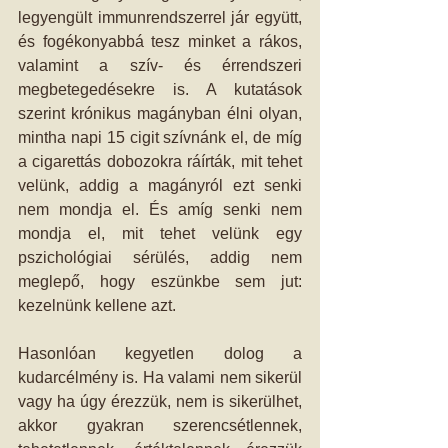
legyengült immunrendszerrel jár együtt, 
és fogékonyabbá tesz minket a rákos, 
valamint a szív- és érrendszeri 
megbetegedésekre is. A kutatások 
szerint krónikus magányban élni olyan, 
mintha napi 15 cigit szívnánk el, de míg 
a cigarettás dobozokra ráírták, mit tehet 
velünk, addig a magányról ezt senki 
nem mondja el. És amíg senki nem 
mondja el, mit tehet velünk egy 
pszichológiai sérülés, addig nem 
meglepő, hogy eszünkbe sem jut: 
kezelnünk kellene azt. 
Hasonlóan kegyetlen dolog a 
kudarcélmény is. Ha valami nem sikerül 
vagy ha úgy érezzük, nem is sikerülhet, 
akkor gyakran szerencsétlennek, 