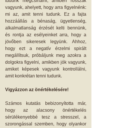
tudunk megcsinálni, amiben rosszak 
vagyunk, ahelyett, hogy arra figyelnénk: 
mi az, amit tenni tudunk. Ez a fajta 
hozzáállás a bénaság, ügyetlenség, 
alkalmatlanság érzését kelti bennünk, 
és rontja az esélyeinket arra, hogy a 
jövőben sikeresek legyünk. Ahhoz, 
hogy ezt a negatív érzelmi spirált 
megállítsuk, próbáljunk meg azokra a 
dolgokra figyelni, amikben jók vagyunk, 
amiket képesek vagyunk kontrollálni, 
amit konkrétan tenni tudunk. 
Vigyázzon az önértékelésére!
Számos kutatás bebizonyította már, 
hogy az alacsony önértékelés 
sérülékenyebbé tesz a stresszel, a 
szorongással szemben, hogy olyankor 