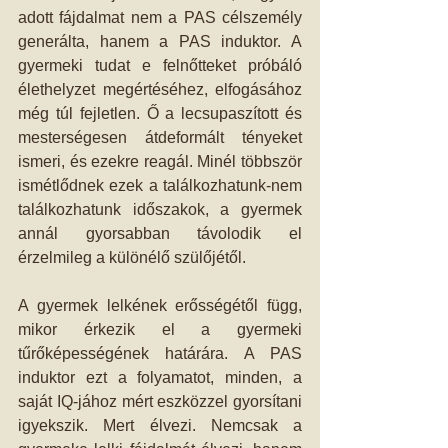
adott fájdalmat nem a PAS célszemély 
generálta, hanem a PAS induktor. A 
gyermeki tudat e felnőtteket próbáló 
élethelyzet megértéséhez, elfogásához 
még túl fejletlen. Ő a lecsupaszított és 
mesterségesen átdeformált tényeket 
ismeri, és ezekre reagál. Minél többször 
ismétlődnek ezek a találkozhatunk-nem 
találkozhatunk időszakok, a gyermek 
annál gyorsabban távolodik el 
érzelmileg a különélő szülőjétől.
A gyermek lelkének erősségétől függ, 
mikor érkezik el a gyermeki 
tűrőképességének határára. A PAS 
induktor ezt a folyamatot, minden, a 
saját IQ-jához mért eszközzel gyorsítani 
igyekszik. Mert élvezi. Nemcsak a 