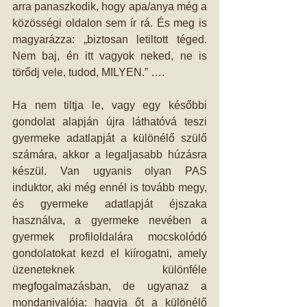
arra panaszkodik, hogy apa/anya még a 
közösségi oldalon sem ír rá. És meg is 
magyarázza: „biztosan letiltott téged. 
Nem baj, én itt vagyok neked, ne is 
törődj vele, tudod, MILYEN.” ….
Ha nem tiltja le, vagy egy későbbi 
gondolat alapján újra láthatóvá teszi 
gyermeke adatlapját a különélő szülő 
számára, akkor a legaljasabb húzásra 
készül. Van ugyanis olyan PAS 
induktor, aki még ennél is tovább megy, 
és gyermeke adatlapját éjszaka 
használva, a gyermeke nevében a 
gyermek profiloldalára mocskolódó 
gondolatokat kezd el kiírogatni, amely 
üzeneteknek különféle 
megfogalmazásban, de ugyanaz a 
mondanivalója: hagyja őt a különélő 