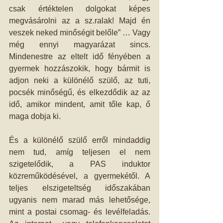
csak értéktelen dolgokat képes 
megvásárolni az a sz.ralak! Majd én 
veszek neked minőségit belőle” … Vagy 
még ennyi magyarázat sincs. 
Mindenestre az eltelt idő fényében a 
gyermek hozzászokik, hogy bármit is 
adjon neki a különélő szülő, az tuti, 
pocsék minőségű, és elkezdődik az az 
idő, amikor mindent, amit tőle kap, ő 
maga dobja ki.
És a különélő szülő erről mindaddig 
nem tud, amíg teljesen el nem 
szigetelődik, a PAS induktor 
közreműködésével, a gyermekétől. A 
teljes elszigeteltség időszakában 
ugyanis nem marad más lehetősége, 
mint a postai csomag- és levélfeladás. 