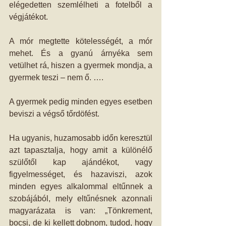
elégedetten szemlélheti a fotelből a 
végjátékot.
A mór megtette kötelességét, a mór 
mehet. És a gyanú árnyéka sem 
vetülhet rá, hiszen a gyermek mondja, a 
gyermek teszi – nem ő. ….
A gyermek pedig minden egyes esetben 
beviszi a végső tőrdöfést.
Ha ugyanis, huzamosabb időn keresztül 
azt tapasztalja, hogy amit a különélő 
szülőtől kap ajándékot, vagy 
figyelmességet, és hazaviszi, azok 
minden egyes alkalommal eltűnnek a 
szobájából, mely eltűnésnek azonnali 
magyarázata is van: „Tönkrement, 
bocsi, de ki kellett dobnom, tudod, hogy 