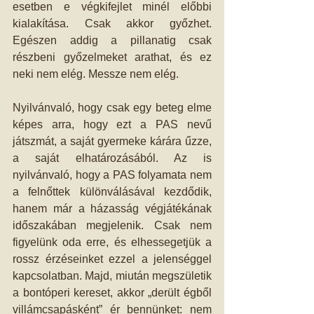
esetben e végkifejlet minél előbbi 
kialakítása. Csak akkor győzhet. 
Egészen addig a pillanatig csak 
részbeni győzelmeket arathat, és ez 
neki nem elég. Messze nem elég.
Nyilvánvaló, hogy csak egy beteg elme 
képes arra, hogy ezt a PAS nevű 
játszmát, a saját gyermeke kárára űzze, 
a saját elhatározásából. Az is 
nyilvánvaló, hogy a PAS folyamata nem 
a felnőttek különválásával kezdődik, 
hanem már a házasság végjátékának 
időszakában megjelenik. Csak nem 
figyelünk oda erre, és elhessegetjük a 
rossz érzéseinket ezzel a jelenséggel 
kapcsolatban. Majd, miután megszületik 
a bontóperi kereset, akkor „derült égből 
villámcsapásként” ér bennünket: nem 