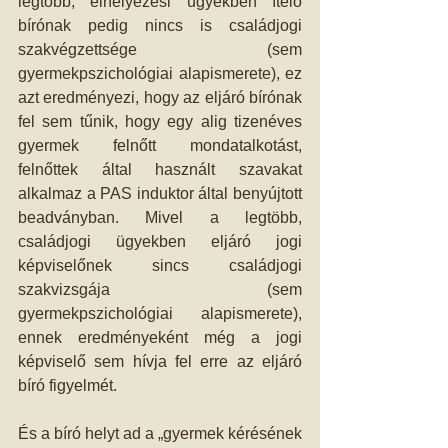
legtöbb, elhelyezési ügyekben ítélő 
bírónak pedig nincs is családjogi 
szakvégzettsége (sem 
gyermekpszichológiai alapismerete), ez 
azt eredményezi, hogy az eljáró bírónak 
fel sem tűnik, hogy egy alig tizenéves 
gyermek felnőtt mondatalkotást, 
felnőttek által használt szavakat 
alkalmaz a PAS induktor által benyújtott 
beadványban. Mivel a legtöbb, 
családjogi ügyekben eljáró jogi 
képviselőnek sincs családjogi 
szakvizsgája (sem 
gyermekpszichológiai alapismerete), 
ennek eredményeként még a jogi 
képviselő sem hívja fel erre az eljáró 
bíró figyelmét.
És a bíró helyt ad a „gyermek kérésének 