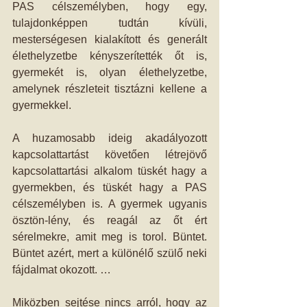
PAS célszemélyben, hogy egy, 
tulajdonképpen tudtán kívüli, 
mesterségesen kialakított és generált 
élethelyzetbe kényszerítették őt is, 
gyermekét is, olyan élethelyzetbe, 
amelynek részleteit tisztázni kellene a 
gyermekkel.
A huzamosabb ideig akadályozott 
kapcsolattartást követően létrejövő 
kapcsolattartási alkalom tüskét hagy a 
gyermekben, és tüskét hagy a PAS 
célszemélyben is. A gyermek ugyanis 
ösztön-lény, és reagál az őt ért 
sérelmekre, amit meg is torol. Büntet. 
Büntet azért, mert a különélő szülő neki 
fájdalmat okozott. …
Miközben sejtése nincs arról, hogy az 