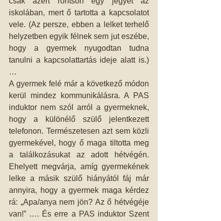
csak azért rontson egy jegyet az 
iskolában, mert ő tartotta a kapcsolatot 
vele. (Az persze, ebben a lelket terhelő 
helyzetben egyik félnek sem jut eszébe, 
hogy a gyermek nyugodtan tudna 
tanulni a kapcsolattartás ideje alatt is.) 
…
A gyermek felé már a következő módon 
kerül mindez kommunikálásra. A PAS 
induktor nem szól arról a gyermeknek, 
hogy a különélő szülő jelentkezett 
telefonon. Természetesen azt sem közli 
gyermekével, hogy ő maga tiltotta meg 
a találkozásukat az adott hétvégén. 
Ehelyett megvárja, amíg gyermekének 
lelke a másik szülő hiányától fáj már 
annyira, hogy a gyermek maga kérdez 
rá: „Apa/anya nem jön? Az ő hétvégéje 
van!” …. És erre a PAS induktor Szent 