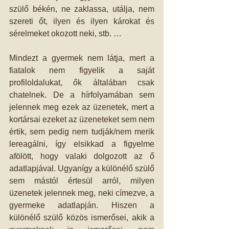
szülő békén, ne zaklassa, utálja, nem 
szereti őt, ilyen és ilyen károkat és 
sérelmeket okozott neki, stb. …
Mindezt a gyermek nem látja, mert a 
fiatalok nem figyelik a saját 
profiloldalukat, ők általában csak 
chatelnek. De a hírfolyamában sem 
jelennek meg ezek az üzenetek, mert a 
kortársai ezeket az üzeneteket sem nem 
értik, sem pedig nem tudják/nem merik 
lereagálni, így elsikkad a figyelme 
afölött, hogy valaki dolgozott az ő 
adatlapjával. Ugyanígy a különélő szülő 
sem mástól értesül arról, milyen 
üzenetek jelennek meg, neki címezve, a 
gyermeke adatlapján. Hiszen a 
különélő szülő közös ismerősei, akik a 