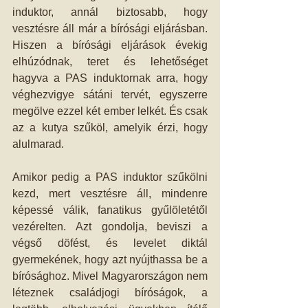
induktor, annál biztosabb, hogy 
vesztésre áll már a bírósági eljárásban. 
Hiszen a bírósági eljárások évekig 
elhúzódnak, teret és lehetőséget 
hagyva a PAS induktornak arra, hogy 
véghezvigye sátáni tervét, egyszerre 
megölve ezzel két ember lelkét. És csak 
az a kutya szűköl, amelyik érzi, hogy 
alulmarad.
Amikor pedig a PAS induktor szűkölni 
kezd, mert vesztésre áll, mindenre 
képessé válik, fanatikus gyűlöletétől 
vezérelten. Azt gondolja, beviszi a 
végső döfést, és levelet diktál 
gyermekének, hogy azt nyújthassa be a 
bírósághoz. Mivel Magyarországon nem 
léteznek családjogi bíróságok, a 