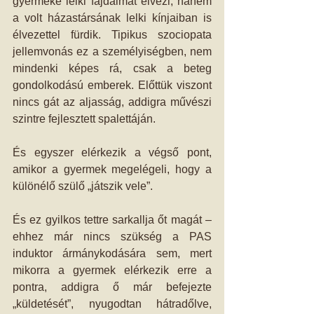
gyermeke lelki fájdalmát élvezi, hanem 
a volt házastársának lelki kínjaiban is 
élvezettel fürdik. Tipikus szociopata 
jellemvonás ez a személyiségben, nem 
mindenki képes rá, csak a beteg 
gondolkodású emberek. Előttük viszont 
nincs gát az aljasság, addigra művészi 
szintre fejlesztett spalettáján.
És egyszer elérkezik a végső pont, 
amikor a gyermek megelégeli, hogy a 
különélő szülő „játszik vele”.
És ez gyilkos tettre sarkallja őt magát – 
ehhez már nincs szükség a PAS 
induktor ármánykodására sem, mert 
mikorra a gyermek elérkezik erre a 
pontra, addigra ő már befejezte 
„küldetését”, nyugodtan hátradőlve, 