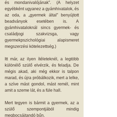
és mondanivalójának”. (A helyzet 
egyébként ugyanez a gyámhivatalok, és 
az oda, a „gyermek által” benyújtott 
beadványok esetében is. A 
gyámhivataloknál sincs gyermek- és 
családjogi szakvizsga, vagy 
gyermekpszichológiai alapismeret 
megszerzési kötelezettség.)
Itt már, az ilyen ítéleteknél, a legtöbb 
különélő szülő elvérzik, és feladja. De 
mégis akad, aki még ekkor is talpon 
marad, és újra próbálkozik, mert a lelke, 
a szíve mást gondol, mást remél, mint 
amit a szeme lát, és a füle hall.
Mert tegyen is bármit a gyermek, az a 
szülő szempontjából mindig 
megbocsájtandó bűn.