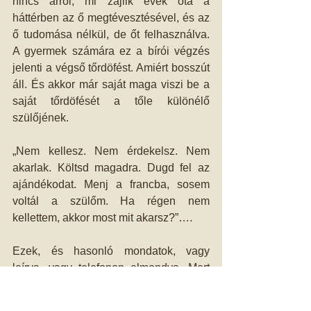
nincs arról, mi zajlik évek óta a 
háttérben az ő megtévesztésével, és az 
ő tudomása nélkül, de őt felhasználva. 
A gyermek számára ez a bírói végzés 
jelenti a végső tőrdöfést. Amiért bosszút 
áll. És akkor már saját maga viszi be a 
saját tőrdöfését a tőle különélő 
szülőjének.
„Nem kellesz. Nem érdekelsz. Nem 
akarlak. Költsd magadra. Dugd fel az 
ajándékodat. Menj a francba, sosem 
voltál a szülőm. Ha régen nem 
kellettem, akkor most mit akarsz?”….
Ezek, és hasonló mondatok, vagy 
leírva, vagy telefonon elmondva. Mert 
személyesen ez a közlés nem megy 
egy gyermeknek sem. Mikorra ezek a 