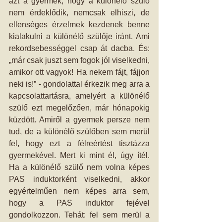
azt a gyermek, hogy a különélő szülő 
nem érdeklődik, nemcsak elhiszi, de 
ellenséges érzelmek kezdenek benne 
kialakulni a különélő szülője iránt. Ami 
rekordsebességgel csap át dacba. És: 
„már csak juszt sem fogok jól viselkedni, 
amikor ott vagyok! Ha nekem fájt, fájjon 
neki is!” - gondolattal érkezik meg arra a 
kapcsolattartásra, amelyért a különélő 
szülő ezt megelőzően, már hónapokig 
küzdött. Amiről a gyermek persze nem 
tud, de a különélő szülőben sem merül 
fel, hogy ezt a félreértést tisztázza 
gyermekével. Mert ki mint él, úgy ítél. 
Ha a különélő szülő nem volna képes 
PAS induktorként viselkedni, akkor 
egyértelműen nem képes arra sem, 
hogy a PAS induktor fejével 
gondolkozzon. Tehát: fel sem merül a 