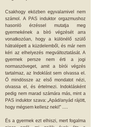
Csakhogy eközben egyvalamivel nem 
számol. A PAS induktor orgazmushoz 
hasonló érzéssel mutatja meg 
gyermekének a bíró végzését arra 
vonatkozóan, hogy a különélő szülő 
hátralépett a küzdelemből, és már nem 
kéri az elhelyezés megváltoztatását. A 
gyermek persze nem érti a jogi 
normaszöveget, amit a bírói végzés 
tartalmaz, az Indoklást sem olvassa el. 
Ő mindössze az első mondatot nézi, 
olvassa el, és értelmezi. Indoklásként 
pedig nem marad számára más, mint a 
PAS induktor szava: „Apád/anyád rájött, 
hogy mégsem kellesz neki!” ….
És a gyermek ezt elhiszi, mert fogalma 