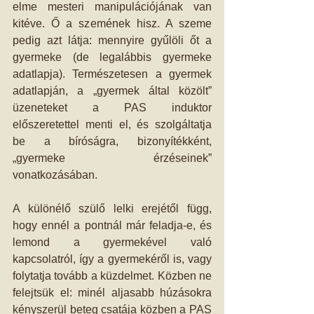
elme mesteri manipulációjának van 
kitéve. Ő a szemének hisz. A szeme 
pedig azt látja: mennyire gyűlöli őt a 
gyermeke (de legalábbis gyermeke 
adatlapja). Természetesen a gyermek 
adatlapján, a „gyermek által közölt” 
üzeneteket a PAS induktor 
előszeretettel menti el, és szolgáltatja 
be a bíróságra, bizonyítékként, 
„gyermeke érzéseinek” 
vonatkozásában.
A különélő szülő lelki erejétől függ, 
hogy ennél a pontnál már feladja-e, és 
lemond a gyermekével való 
kapcsolatról, így a gyermekéről is, vagy 
folytatja tovább a küzdelmet. Közben ne 
felejtsük el: minél aljasabb húzásokra 
kényszerül beteg csatája közben a PAS 