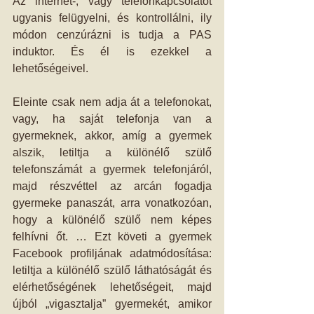
Az internet-, vagy telefonkapcsolatot 
ugyanis felügyelni, és kontrollálni, ily 
módon cenzúrázni is tudja a PAS 
induktor. És él is ezekkel a 
lehetőségeivel.
Eleinte csak nem adja át a telefonokat, 
vagy, ha saját telefonja van a 
gyermeknek, akkor, amíg a gyermek 
alszik, letiltja a különélő szülő 
telefonszámát a gyermek telefonjáról, 
majd részvéttel az arcán fogadja 
gyermeke panaszát, arra vonatkozóan, 
hogy a különélő szülő nem képes 
felhívni őt. … Ezt követi a gyermek 
Facebook profiljának adatmódosítása: 
letiltja a különélő szülő láthatóságát és 
elérhetőségének lehetőségeit, majd 
újból „vigasztalja” gyermekét, amikor 