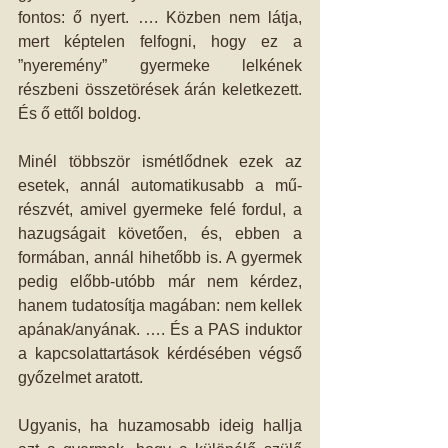
fontos: ő nyert. …. Közben nem látja, 
mert képtelen felfogni, hogy ez a 
”nyeremény” gyermeke lelkének 
részbeni összetörések árán keletkezett. 
És ő ettől boldog.
Minél többször ismétlődnek ezek az 
esetek, annál automatikusabb a mű-
részvét, amivel gyermeke felé fordul, a 
hazugságait követően, és, ebben a 
formában, annál hihetőbb is. A gyermek 
pedig előbb-utóbb már nem kérdez, 
hanem tudatosítja magában: nem kellek 
apának/anyának. …. És a PAS induktor 
a kapcsolattartások kérdésében végső 
győzelmet aratott.
Ugyanis, ha huzamosabb ideig hallja 