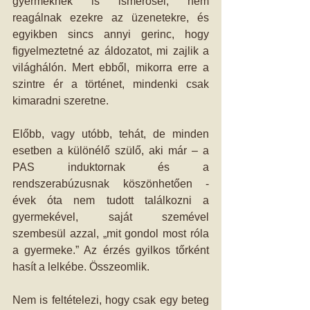
gyermeknek is ismerősei, nem 
reagálnak ezekre az üzenetekre, és 
egyikben sincs annyi gerinc, hogy 
figyelmeztetné az áldozatot, mi zajlik a 
világhálón. Mert ebből, mikorra erre a 
szintre ér a történet, mindenki csak 
kimaradni szeretne.
Előbb, vagy utóbb, tehát, de minden 
esetben a különélő szülő, aki már – a 
PAS induktornak és a 
rendszerabúzusnak köszönhetően - 
évek óta nem tudott találkozni a 
gyermekével, saját szemével 
szembesül azzal, „mit gondol most róla 
a gyermeke.” Az érzés gyilkos tőrként 
hasít a lelkébe. Összeomlik.
Nem is feltételezi, hogy csak egy beteg 