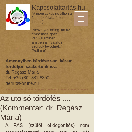
Kapcsolattartás.hu
"A megszokás ne álljon a
fejlődés útjába." (dr.
House)
"Veszélyes dolog, ha az
embernek igaza
van valamiben,
amiben a hivatalos
szervek tévednek."
(Voltaire)
Amennyiben kérdése van, kérem
forduljon szakértőnkhöz:
dr. Regász Mária
Tel:
+36-(30)-381-8350
derill@t-online.hu
Az utolsó tőrdöfés ....
(Kommentár: dr. Regász
Mária)
A PAS (szülői elidegenítés) nem 