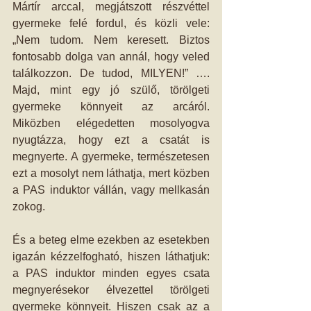
Mártír arccal, megjátszott részvéttel 
gyermeke felé fordul, és közli vele: 
„Nem tudom. Nem keresett. Biztos 
fontosabb dolga van annál, hogy veled 
találkozzon. De tudod, MILYEN!” …. 
Majd, mint egy jó szülő, törölgeti 
gyermeke könnyeit az arcáról. 
Miközben elégedetten mosolyogva 
nyugtázza, hogy ezt a csatát is 
megnyerte. A gyermeke, természetesen 
ezt a mosolyt nem láthatja, mert közben 
a PAS induktor vállán, vagy mellkasán 
zokog.
És a beteg elme ezekben az esetekben 
igazán kézzelfogható, hiszen láthatjuk: 
a PAS induktor minden egyes csata 
megnyerésekor élvezettel törölgeti 
gyermeke könnyeit. Hiszen csak az a 