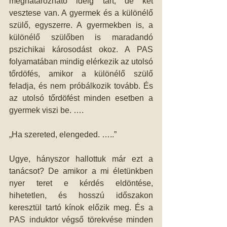
meghatározható ideig tart, de két 
vesztese van. A gyermek és a különélő 
szülő, egyszerre. A gyermekben is, a 
különélő szülőben is maradandó 
pszichikai károsodást okoz. A PAS 
folyamatában mindig elérkezik az utolsó 
tőrdöfés, amikor a különélő szülő 
feladja, és nem próbálkozik tovább. És 
az utolsó tőrdöfést minden esetben a 
gyermek viszi be. ….
„Ha szereted, elengeded. …..”
Ugye, hányszor hallottuk már ezt a 
tanácsot? De amikor a mi életünkben 
nyer teret e kérdés eldöntése, 
hihetetlen, és hosszú időszakon 
keresztül tartó kínok előzik meg. És a 
PAS induktor végső törekvése minden 