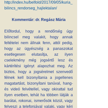
http://index.hu/belfold/2017/09/05/kuria_
bilincs_rendorseg_hajlektalan/
Kommentár: dr. Regász Mária
Előfordul, hogy a rendőrség úgy 
bilincsel meg valakit, hogy annak 
feltételei nem állnak fenn, attól pedig, 
hogy az ügyészség a panaszokat 
esetlegesen elutasítja, az ilyen 
cselekmény még jogsértő lesz és 
kártérítési igényt alapozhat meg. Az 
biztos, hogy a jogsérelmet szenvedő 
félnek kell bizonyítania a jogellenes 
magatartást, bizonyítani tanúval, hang- 
és videó felvétellel, vagy okirattal tud 
ilyen esetben, tehát ha többen látják a 
barátai, rokonai, ismerősök közül, vagy 
felveszi a telefonjával valaki, vagy kéri 