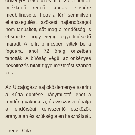
önkényes beköltözés miatt 2015-ben az 
intézkedő rendőr annak ellenére 
megbilincselte, hogy a férfi semmilyen 
ellenszegülést, szökési hajlandóságot 
nem tanúsított, sőt még a rendőrség is 
elismerte, hogy végig együttműködő 
maradt. A férfit bilincsben vitték be a 
fogdára, ahol 72 óráig őrizetben 
tartották. A bíróság végül az önkényes 
beköltözés miatt figyelmeztetést szabott 
ki rá.
Az Utcajogász sajtóközleménye szerint 
a Kúria döntése iránymutató lehet a 
rendőri gyakorlatra, és visszaszoríthatja 
a rendőrségi kényszerítő eszközök 
aránytalan és szükségtelen használatát.
Eredeti Cikk: 