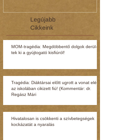
Legújabb
Cikkeink
MOM-tragédia: Megdöbbentő dol­gok de­rül­
tek ki a gyúj­to­gató kisfi­ú­ról!
Tragédia: Diáktársai előtt ugrott a vonat elé
az iskolában cikizett fiú! (Kommentár: dr.
Regász Mári
Hivatalosan is csökkenti a szívbetegségek
kockázatát a nyaralás