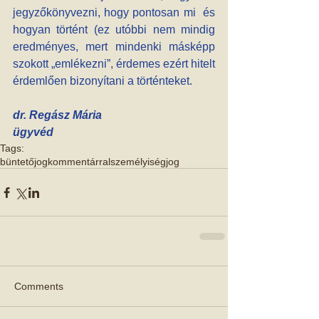
jegyzőkönyvezni, hogy pontosan mi  és 
hogyan történt (ez utóbbi nem mindig 
eredményes, mert mindenki másképp 
szokott „emlékezni”, érdemes ezért hitelt 
érdemlően bizonyítani a történteket.
dr. Regász Mária 
ügyvéd
Tags:
büntetőjog
kommentárral
személyiségjog
Comments