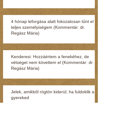
4 hónap leforgása alatt fokozatosan tűnt el a
teljes személyiségem (Kommentár: dr.
Regász Mária)
Kenderesi: Hozzáértem a fenekéhez, de
vétséget nem követtem el (Kommentár: dr.
Regász Mária)
Jelek, amikből rögtön kiderül, ha fuldoklik a
gyereked
Fénylik, de nem arany – a nárcisztikus
személyiség (Kommentár: dr. Regász Mária)