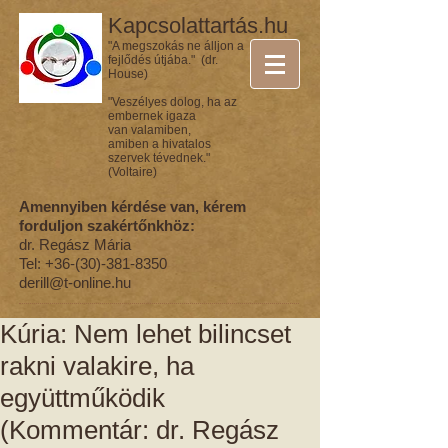
Kapcsolattartás.hu
"A megszokás ne álljon a
fejlődés útjába." (dr.
House)
"Veszélyes dolog, ha az
embernek igaza
van valamiben,
amiben a hivatalos
szervek tévednek."
(Voltaire)
Amennyiben kérdése van, kérem
forduljon szakértőnkhöz:
dr. Regász Mária
Tel:
+36-(30)-381-8350
derill@t-online.hu
Kúria: Nem lehet bilincset
rakni valakire, ha
együttműködik
(Kommentár: dr. Regász