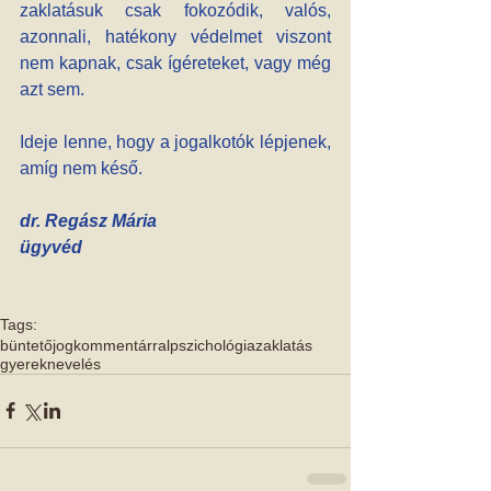
zaklatásuk csak fokozódik, valós, 
azonnali, hatékony védelmet viszont 
nem kapnak, csak ígéreteket, vagy még 
azt sem.
Ideje lenne, hogy a jogalkotók lépjenek, 
amíg nem késő.
dr. Regász Mária 
ügyvéd
Tags:
büntetőjog
kommentárral
pszichológia
zaklatás
gyereknevelés