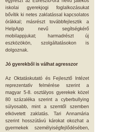
egyrészt az Ébresztő-óra nevű játékos 
iskolai gyerekjogi foglalkozásukat 
bővítik ki netes zaklatással kapcsolatos 
órákkal; másrészt továbbfejlesztik a 
HelpApp nevű segítségkérő 
mobilappjukat; harmadrészt új 
eszközökön, szolgáltatásokon is 
dolgoznak.
Jó gyerekből is válhat agresszor
Az Oktatáskutató és Fejlesztő Intézet 
reprezentatív felmérése szerint a 
magyar 5-8. osztályos gyerekek közel 
80 százaléka szerint a cyberbullying 
súlyosabb, mint a szemtől szemben 
elkövetett zaklatás. Tari Annamária 
szerint hosszútávú károkat okozhat a 
gyermekek személyiségfejlődésében, 