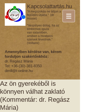
Kapcsolattartás.hu
"A megszokás ne álljon a
fejlődés útjába." (dr.
House)
"Veszélyes dolog, ha az
embernek igaza
van valamiben,
amiben a hivatalos
szervek tévednek."
(Voltaire)
Amennyiben kérdése van, kérem
forduljon szakértőnkhöz:
dr. Regász Mária
Tel:
+36-(30)-381-8350
derill@t-online.hu
Az ön gyerekéből is
könnyen válhat zaklató
(Kommentár: dr. Regász
Mária)