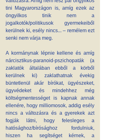
változásra. Amíg nem lesz pár öngyilkos 
tini Magyarországon is, amíg ezek az 
öngyilkos tinik nem a 
jogalkotók/politikusok gyermekeiből 
kerülnek ki, esély nincs... – remélem ezt 
senki nem várja meg.
A kormánynak lépnie kellene és amíg 
nárcisztikus-paranoid-pszichopaták (a 
zaklatók általában ebből a körből 
kerülnek ki) zaklathatnak évekig 
büntetlenül akár bírókat, ügyészeket, 
ügyvédeket és mindehhez még 
költségmentességet is kapnak annak 
ellenére, hogy milliomosok, addig esély 
nincs a változásra és a gyerekek azt 
fogják látni, hogy felesleges a 
hatósághoz/bírósághoz fordulniuk, 
hiszen ha segítséget kérnek, a 