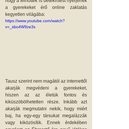
hogy a felnőttek is betekintést nyerjenek 
a gyerekeket érő online zaklatás 
kegyetlen világába:
https://www.youtube.com/watch?
v=_sbo4W9ze3s
Tausz szerint nem magától az internettől 
akarják megvédeni a gyerekeket, 
hiszen az az életük fontos és 
kiküszöbölhetetlen része. Inkább azt 
akarják megmutatni nekik, hogy miért 
baj, ha egy-egy társukat megalázzák 
vagy kiközösítik. Ennek érdekében 