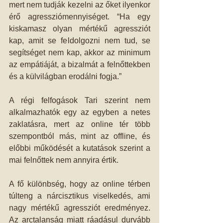
mert nem tudják kezelni az őket ilyenkor 
érő agressziómennyiséget. “Ha egy 
kiskamasz olyan mértékű agressziót 
kap, amit se feldolgozni nem tud, se 
segítséget nem kap, akkor az minimum 
az empátiáját, a bizalmát a felnőttekben 
és a külvilágban erodálni fogja.”
A régi felfogások Tari szerint nem 
alkalmazhatók egy az egyben a netes 
zaklatásra, mert az online tér több 
szempontból más, mint az offline, és 
előbbi működését a kutatások szerint a 
mai felnőttek nem annyira értik.
A fő különbség, hogy az online térben 
túlteng a nárcisztikus viselkedés, ami 
nagy mértékű agressziót eredményez. 
Az arctalanság miatt ráadásul durvább 