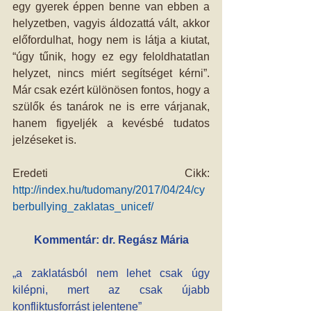
egy gyerek éppen benne van ebben a 
helyzetben, vagyis áldozattá vált, akkor 
előfordulhat, hogy nem is látja a kiutat, 
“úgy tűnik, hogy ez egy feloldhatatlan 
helyzet, nincs miért segítséget kérni”. 
Már csak ezért különösen fontos, hogy a 
szülők és tanárok ne is erre várjanak, 
hanem figyeljék a kevésbé tudatos 
jelzéseket is.
Eredeti Cikk: 
http://index.hu/tudomany/2017/04/24/cy
berbullying_zaklatas_unicef/ 
Kommentár: dr. Regász Mária
„a zaklatásból nem lehet csak úgy 
kilépni, mert az csak újabb 
konfliktusforrást jelentene”