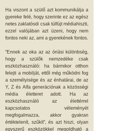
Ha viszont a szülő azt kommunikálja a 
gyereke felé, hogy szerinte ez az egész 
netes zaklatósdi csak túlfújt médiahiszti, 
ezzel valójában azt üzeni, hogy nem 
fontos neki az, ami a gyerekének fontos.
“Ennek az oka az az óriási különbség, 
hogy a szülők nemzedéke csak 
eszközhasználó: ha bármikor otthon 
felejti a mobilját, ettől még működni fog 
a személyisége és az énhatárai, de az 
Y, Z és Alfa generációnak a közösségi 
média életteret adott. Ha az 
eszközhasználó az élettérrel 
kapcsolatos véleményét 
megfogalmazza, akkor gyakran 
értéktelenít, szűkít”, és azt hiszi, olyan 
egyszerű eszközökkel megoldható a 