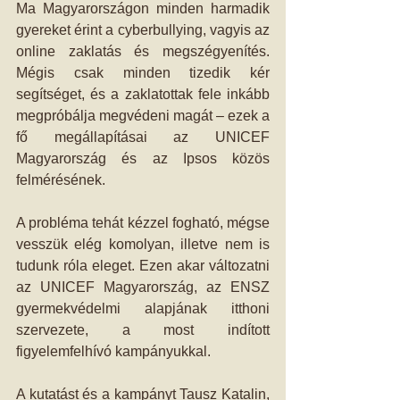
Ma Magyarországon minden harmadik 
gyereket érint a cyberbullying, vagyis az 
online zaklatás és megszégyenítés. 
Mégis csak minden tizedik kér 
segítséget, és a zaklatottak fele inkább 
megpróbálja megvédeni magát – ezek a 
fő megállapításai az UNICEF 
Magyarország és az Ipsos közös 
felmérésének.
A probléma tehát kézzel fogható, mégse 
vesszük elég komolyan, illetve nem is 
tudunk róla eleget. Ezen akar változatni 
az UNICEF Magyarország, az ENSZ 
gyermekvédelmi alapjának itthoni 
szervezete, a most indított 
figyelemfelhívó kampányukkal.
A kutatást és a kampányt Tausz Katalin, 