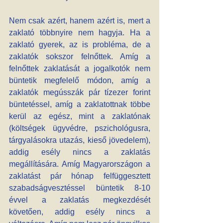
Nem csak azért, hanem azért is, mert a 
zaklató többnyire nem hagyja. Ha a 
zaklató gyerek, az is probléma, de a 
zaklatók sokszor felnőttek. Amíg a 
felnőttek zaklatását a jogalkotók nem 
büntetik megfelelő módon, amíg a 
zaklatók megússzák pár tízezer forint 
büntetéssel, amíg a zaklatottnak többe 
kerül az egész, mint a zaklatónak 
(költségek ügyvédre, pszichológusra, 
tárgyalásokra utazás, kieső jövedelem), 
addig esély nincs a zaklatás 
megállítására. Amíg Magyarországon a 
zaklatást pár hónap felfüggesztett 
szabadságvesztéssel büntetik 8-10 
évvel a zaklatás megkezdését 
követően, addig esély nincs a 