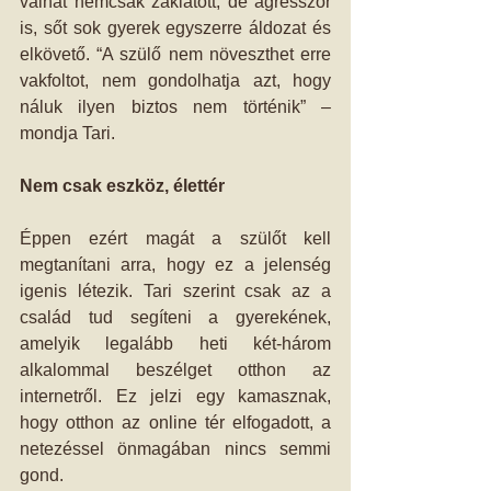
válhat nemcsak zaklatott, de agresszor 
is, sőt sok gyerek egyszerre áldozat és 
elkövető. “A szülő nem növeszthet erre 
vakfoltot, nem gondolhatja azt, hogy 
náluk ilyen biztos nem történik” – 
mondja Tari.
Nem csak eszköz, élettér
Éppen ezért magát a szülőt kell 
megtanítani arra, hogy ez a jelenség 
igenis létezik. Tari szerint csak az a 
család tud segíteni a gyerekének, 
amelyik legalább heti két-három 
alkalommal beszélget otthon az 
internetről. Ez jelzi egy kamasznak, 
hogy otthon az online tér elfogadott, a 
netezéssel önmagában nincs semmi 
gond.