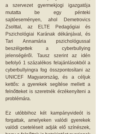
a szervezet gyermekjogi igazgatója 
mutatta be egy pénteki 
sajtóeseményen, ahol Demetrovics 
Zsolttal, az ELTE Pedagógiai és 
Pszichológiai Karának dékánjával, és 
Tari Annamária pszichológussal 
beszélgettek a cyberbullying 
jelenségéről. Tausz szerint az idén 
befolyó 1 százalékos felajánlásokból a 
cyberbullyingra fog összpontosítani az 
UNICEF Magyarország, és a céljuk 
kettős: a gyerekek segítése mellett a 
felnőtteket is szeretnék érzékenyíteni a 
problémára.
Ez utóbbihoz két kampányvideót is 
forgattak, amelyeken valódi gyerekek 
valódi cseteléseit adják elő színészek, 