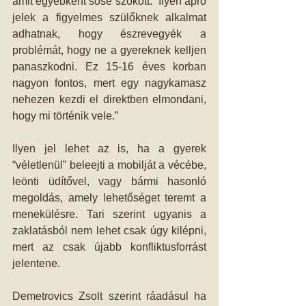
amit egyébként sose szokott. “Ilyen apró 
jelek a figyelmes szülőknek alkalmat 
adhatnak, hogy észrevegyék a 
problémát, hogy ne a gyereknek kelljen 
panaszkodni. Ez 15-16 éves korban 
nagyon fontos, mert egy nagykamasz 
nehezen kezdi el direktben elmondani, 
hogy mi történik vele.”
Ilyen jel lehet az is, ha a gyerek 
“véletlenül” beleejti a mobilját a vécébe, 
leönti üdítővel, vagy bármi hasonló 
megoldás, amely lehetőséget teremt a 
menekülésre. Tari szerint ugyanis a 
zaklatásból nem lehet csak úgy kilépni, 
mert az csak újabb konfliktusforrást 
jelentene.
Demetrovics Zsolt szerint ráadásul ha 