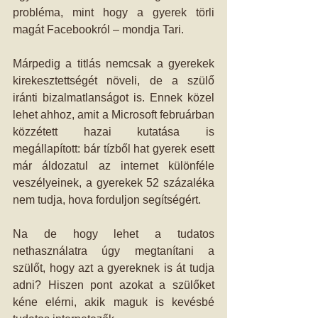
probléma, mint hogy a gyerek törli 
magát Facebookról – mondja Tari.
Márpedig a titlás nemcsak a gyerekek 
kirekesztettségét növeli, de a szülő 
iránti bizalmatlanságot is. Ennek közel 
lehet ahhoz, amit a Microsoft februárban 
közzétett hazai kutatása is 
megállapított: bár tízből hat gyerek esett 
már áldozatul az internet különféle 
veszélyeinek, a gyerekek 52 százaléka 
nem tudja, hova forduljon segítségért.
Na de hogy lehet a tudatos 
nethasználatra úgy megtanítani a 
szülőt, hogy azt a gyereknek is át tudja 
adni? Hiszen pont azokat a szülőket 
kéne elérni, akik maguk is kevésbé 