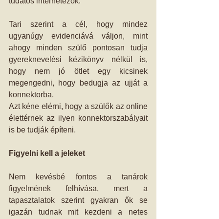
tudatos internetezők.
Tari szerint a cél, hogy mindez 
ugyanúgy evidenciává váljon, mint 
ahogy minden szülő pontosan tudja 
gyereknevelési kézikönyv nélkül is, 
hogy nem jó ötlet egy kicsinek 
megengedni, hogy bedugja az ujját a 
konnektorba.
Azt kéne elérni, hogy a szülők az online 
élettérnek az ilyen konnektorszabályait 
is be tudják építeni.
Figyelni kell a jeleket
Nem kevésbé fontos a tanárok 
figyelmének felhívása, mert a 
tapasztalatok szerint gyakran ők se 
igazán tudnak mit kezdeni a netes 