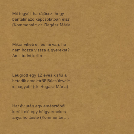
Mit tegyél, ha rájössz, hogy
bántalmazó kapcsolatban élsz?
(Kommentár: dr. Regász Mária)
Mikor viheti el, és mi van, ha
nem hozza vissza a gyereket?
Amit tudni kell a
gyermekláthatásról (Ko
Leugrott egy 12 éves kisfiú a
hetedik emeletről! Búcsúlevelet
is hagyott! (dr. Regász Mária)
Hat év után egy emésztőből
került elő egy hétgyermekes
anya holtteste (Kommentár:
dr.Regász Mária)