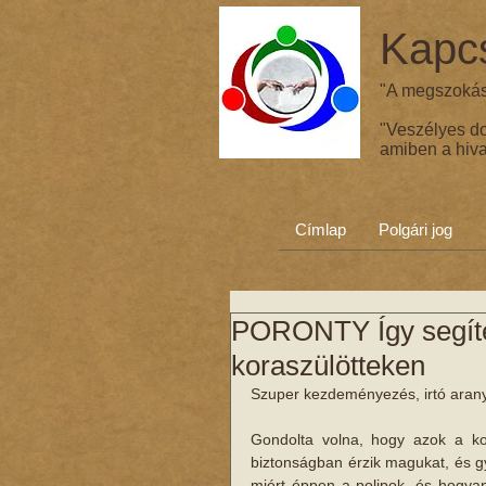
Kapcs
"A megszokás 
"Veszélyes d
amiben a hiva
Címlap
Polgári jog
PORONTY Így segíten
koraszülötteken
Szuper kezdeményezés, irtó arany
Gondolta volna, hogy azok a kor
biztonságban érzik magukat, és gy
miért éppen a polipok, és hogyan