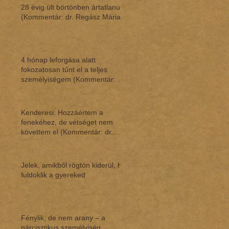
28 évig ült börtönben ártatlanul
(Kommentár: dr. Regász Mária)
4 hónap leforgása alatt
fokozatosan tűnt el a teljes
személyiségem (Kommentár: dr.
Regász Mária)
Kenderesi: Hozzáértem a
fenekéhez, de vétséget nem
követtem el (Kommentár: dr.
Regász Mária)
Jelek, amikből rögtön kiderül, ha
fuldoklik a gyereked
Fénylik, de nem arany – a
nárcisztikus személyiség