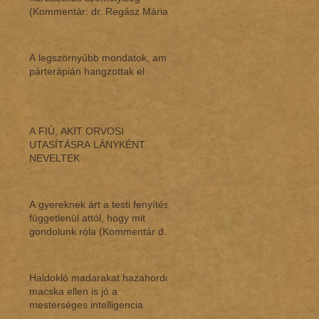
(Kommentár: dr. Regász Mária)
A legszörnyűbb mondatok, amik
párterápián hangzottak el
A FIÚ, AKIT ORVOSI
UTASÍTÁSRA LÁNYKÉNT
NEVELTEK
A gyereknek árt a testi fenyítés,
függetlenül attól, hogy mit
gondolunk róla (Kommentár dr.
Regász M
Haldokló madarakat hazahordó
macska ellen is jó a
mesterséges intelligencia