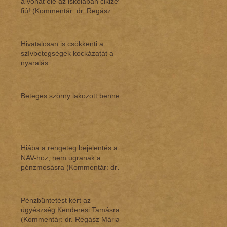
a vonat elé az iskolában cikizett
fiú! (Kommentár: dr. Regász
Mári
Hivatalosan is csökkenti a
szívbetegségek kockázatát a
nyaralás
Beteges szörny lakozott benne
Hiába a rengeteg bejelentés a
NAV-hoz, nem ugranak a
pénzmosásra (Kommentár: dr.
Regász Mária)
Pénzbüntetést kért az
ügyészség Kenderesi Tamásra
(Kommentár: dr. Regász Mária)