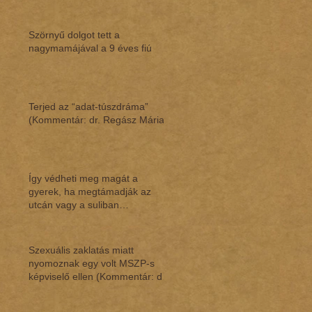
Szörnyű dolgot tett a
nagymamájával a 9 éves fiú
Terjed az “adat-túszdráma”
(Kommentár: dr. Regász Mária)
Így védheti meg magát a
gyerek, ha megtámadják az
utcán vagy a suliban
(Kommentár: dr. Regász Mária)
Szexuális zaklatás miatt
nyomoznak egy volt MSZP-s
képviselő ellen (Kommentár: dr.
Regász Mária)