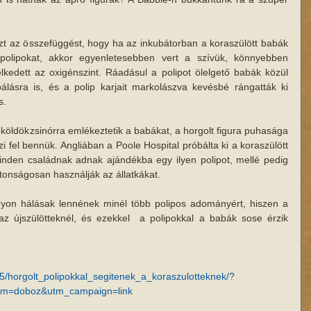
zt az összefüggést, hogy ha az inkubátorban a koraszülött babák 
polipokat, akkor egyenletesebben vert a szívük, könnyebben 
lkedett az oxigénszint. Ráadásul a polipot ölelgető babák közül 
lásra is, és a polip karjait markolászva kevésbé rángatták ki 
s.
a köldökzsinórra emlékeztetik a babákat, a horgolt figura puhasága 
i fel bennük. Angliában a Poole Hospital próbálta ki a koraszülött 
inden családnak adnak ajándékba egy ilyen polipot, mellé pedig 
ztonságosan használják az állatkákat.
gyon hálásak lennének minél több polipos adományért, hiszen a 
z újszülötteknél, és ezekkel  a polipokkal a babák sose érzik 
25/horgolt_polipokkal_segitenek_a_koraszulotteknek/?
um=doboz&utm_campaign=link