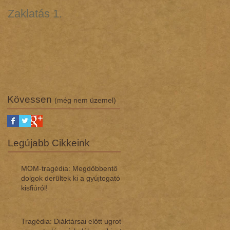
Zaklatás 1.
Zaklatás 3 - Lúgos
támadás (interjú dr.
Regász Máriával)
Kövessen
(még nem üzemel)
Legújabb Cikkeink
MOM-tragédia: Megdöbbentő
dol­gok de­rül­tek ki a gyúj­to­gató
kisfi­ú­ról!
Tragédia: Diáktársai előtt ugrott