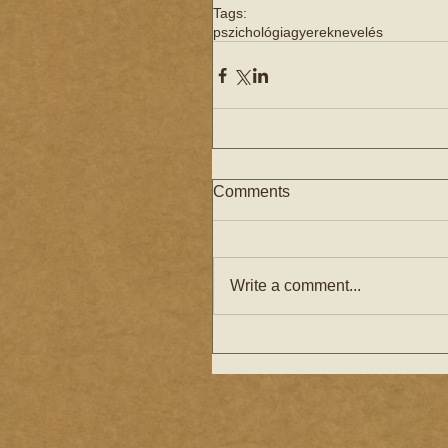
Tags:
pszichológia
gyereknevelés
Comments
Write a comment...