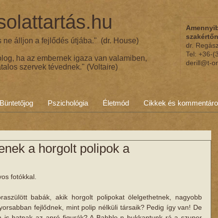
olattartás.hu
Amennyib
szakértő
ne álljon a fejlődés útjába." (dr. House)
dr. Regás
Tel: +36-
olog, ha az embernek igaza van valamiben,
derill@t-o
talos szervek tévednek." (Voltaire)
Büntetőjog
Pszichológia
Életmód
Cikkek és kommentár
ek a horgolt polipok a
os fotókkal.
aszülött babák, akik horgolt polipokat ölelgethetnek, nagyobb 
orsabban fejlődnek, mint polip nélküli társaik? Pedig így van! De 
 is hatnak az apró figurák? A Babble-n bukkantunk rá a szuper 