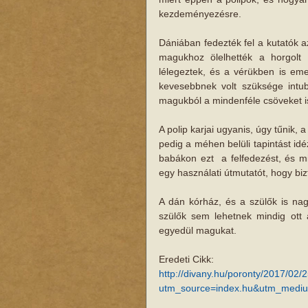
kezdeményezésre. 
Dániában fedezték fel a kutatók a
magukhoz ölelhették a horgolt 
lélegeztek, és a vérükben is eme
kevesebbnek volt szüksége intubá
magukból a mindenféle csöveket i
A polip karjai ugyanis, úgy tűnik, 
pedig a méhen belüli tapintást idéz
babákon ezt  a felfedezést, és m
egy használati útmutatót, hogy bi
A dán kórház, és a szülők is na
szülők sem lehetnek mindig ott a
egyedül magukat. 
Eredeti Cikk: 
http://divany.hu/poronty/2017/02/
utm_source=index.hu&utm_medi