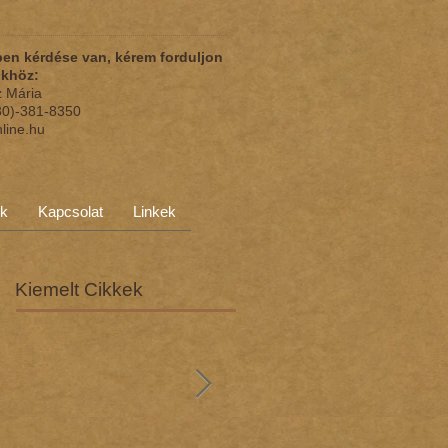
en kérdése van, kérem forduljon
nkhöz:
z Mária
(30)-381-8350
nline.hu
ok
Kapcsolat
Linkek
Kiemelt Cikkek