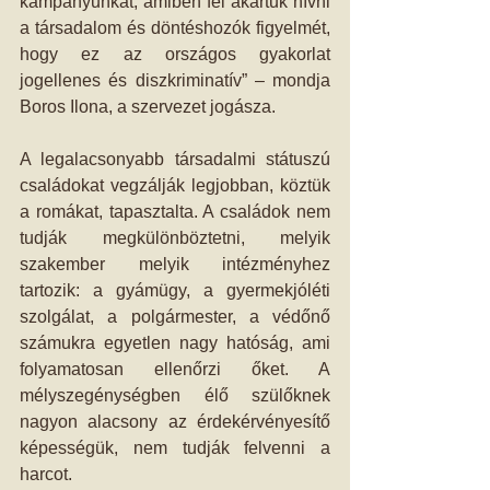
kampányunkat, amiben fel akartuk hívni 
a társadalom és döntéshozók figyelmét, 
hogy ez az országos gyakorlat 
jogellenes és diszkriminatív” – mondja 
Boros Ilona, a szervezet jogásza.
A legalacsonyabb társadalmi státuszú 
családokat vegzálják legjobban, köztük 
a romákat, tapasztalta. A családok nem 
tudják megkülönböztetni, melyik 
szakember melyik intézményhez 
tartozik: a gyámügy, a gyermekjóléti 
szolgálat, a polgármester, a védőnő 
számukra egyetlen nagy hatóság, ami 
folyamatosan ellenőrzi őket. A 
mélyszegénységben élő szülőknek 
nagyon alacsony az érdekérvényesítő 
képességük, nem tudják felvenni a 
harcot. 