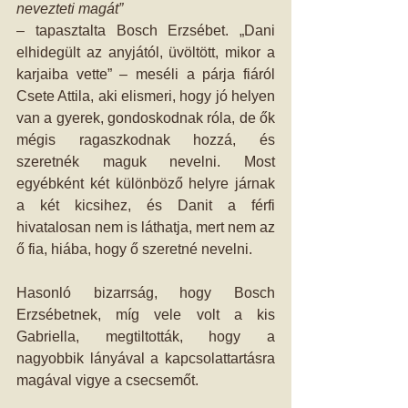
nevezteti magát” 
– tapasztalta Bosch Erzsébet. „Dani 
elhidegült az anyjától, üvöltött, mikor a 
karjaiba vette” – meséli a párja fiáról 
Csete Attila, aki elismeri, hogy jó helyen 
van a gyerek, gondoskodnak róla, de ők 
mégis ragaszkodnak hozzá, és 
szeretnék maguk nevelni. Most 
egyébként két különböző helyre járnak 
a két kicsihez, és Danit a férfi 
hivatalosan nem is láthatja, mert nem az 
ő fia, hiába, hogy ő szeretné nevelni.
Hasonló bizarrság, hogy Bosch 
Erzsébetnek, míg vele volt a kis 
Gabriella, megtiltották, hogy a 
nagyobbik lányával a kapcsolattartásra 
magával vigye a csecsemőt.