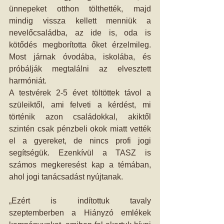
ünnepeket otthon tölthették, majd 
mindig vissza kellett menniük a 
nevelőcsaládba, az ide is, oda is 
kötődés megborította őket érzelmileg. 
Most járnak óvodába, iskolába, és 
próbálják megtalálni az elvesztett 
harmóniát.
A testvérek 2-5 évet töltöttek távol a 
szüleiktől, ami felveti a kérdést, mi 
történik azon családokkal, akiktől 
szintén csak pénzbeli okok miatt vették 
el a gyereket, de nincs profi jogi 
segítségük. Ezenkívül a TASZ is 
számos megkeresést kap a témában, 
ahol jogi tanácsadást nyújtanak. 
„Ezért is indítottuk tavaly 
szeptemberben a Hiányzó emlékek 