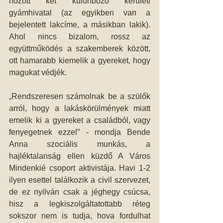
hozott két különböző kerületi 
gyámhivatal (az egyikben van a 
bejelentett lakcíme, a másikban lakik). 
Ahol nincs bizalom, rossz az 
együttműködés a szakemberek között, 
ott hamarabb kiemelik a gyereket, hogy 
magukat védjék.
„Rendszeresen számolnak be a szülők 
arról, hogy a lakáskörülmények miatt 
emelik ki a gyereket a családból, vagy 
fenyegetnek ezzel” - mondja Bende 
Anna szociális munkás, a 
hajléktalanság ellen küzdő A Város 
Mindenkié csoport aktivistája. Havi 1-2 
ilyen esettel találkozik a civil szervezet, 
de ez nyilván csak a jéghegy csúcsa, 
hisz a legkiszolgáltatottabb réteg 
sokszor nem is tudja, hova fordulhat 