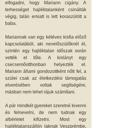
elfogadni, hogy Mariann cigány. A 
terhességet hajléktalanként csinálták 
végig, talán emiatt is lett koraszülött a 
baba.
Mariannak van egy kétéves kisfia előző 
kapcsolatából, aki nevelőszülőknél él, 
szintén egy hajléktalan időszak során 
vették el tőle. A kislányt egy 
csecsemőotthonban helyezték el. 
Mariann állami gondozottként nőtt fel, a 
szülei csak az életkezdési támogatás 
elverésében voltak segítségére, 
másban nem lehet rájuk számítani.
A pár mindkét gyereket szeretné kivenni 
és felnevelni, de nem tudnak egy 
albérletet kifizetni. Most egy 
hajléktalanszállón laknak Veszprémbe, 