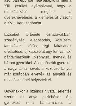
azonban épp pár hete állapította meg a 
XIII. kerületi gyámhivatal, hogy a 
munkásszálló megfelel a 
gyereknevelésre, a kiemelésről viszont 
a XVIII. kerület döntött.
Erzsébet története címszavakban: 
szegénység, eladósodás, közüzemi 
tartozások, válás, régi lakásának 
elvesztése, új kapcsolat egy férfival, aki 
bántalmazónak bizonyult, menekülés 
három gyerekkel. A legidősebb gyereket 
a nagymama neveli, a középső lányát 
már korábban elvették az anyától és 
nevelőszülőnél helyezték el.
Ugyanakkor a számos hivatali jelentés 
szerint az anya pszichésen ép, 
gyerekeit nem bántalmazza, a 