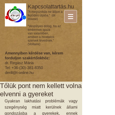
Kapcsolattartás.hu
"A megszokás ne álljon a
fejlődés útjába." (dr.
House)
"Veszélyes dolog, ha az
embernek igaza
van valamiben,
amiben a hivatalos
szervek tévednek."
(Voltaire)
Amennyiben kérdése van, kérem
forduljon szakértőnkhöz:
dr. Regász Mária
Tel:
+36-(30)-381-8350
derill@t-online.hu
Tőlük pont nem kellett volna
elvenni a gyereket
Gyakran lakhatási problémák vagy 
szegénység miatt kerülnek állami 
gondozásba a gyerekek, ennek 