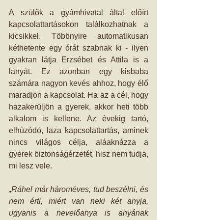
A szülők a gyámhivatal által előírt 
kapcsolattartásokon találkozhatnak a 
kicsikkel. Többnyire automatikusan 
kéthetente egy órát szabnak ki - ilyen 
gyakran látja Erzsébet és Attila is a 
lányát. Ez azonban egy kisbaba 
számára nagyon kevés ahhoz, hogy élő 
maradjon a kapcsolat. Ha az a cél, hogy 
hazakerüljön a gyerek, akkor heti több 
alkalom is kellene. Az évekig tartó, 
elhúzódó, laza kapcsolattartás, aminek 
nincs világos célja, aláaknázza a 
gyerek biztonságérzetét, hisz nem tudja, 
mi lesz vele. 
„Ráhel már hároméves, tud beszélni, és 
nem érti, miért van neki két anyja, 
ugyanis a nevelőanya is anyának 