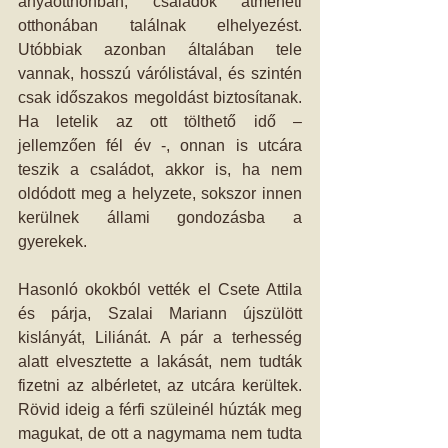
anyaotthonban, családok átmeneti 
otthonában találnak elhelyezést. 
Utóbbiak azonban általában tele 
vannak, hosszú várólistával, és szintén 
csak időszakos megoldást biztosítanak. 
Ha letelik az ott tölthető idő – 
jellemzően fél év -, onnan is utcára 
teszik a családot, akkor is, ha nem 
oldódott meg a helyzete, sokszor innen 
kerülnek állami gondozásba a 
gyerekek.
Hasonló okokból vették el Csete Attila 
és párja, Szalai Mariann újszülött 
kislányát, Liliánát. A pár a terhesség 
alatt elvesztette a lakását, nem tudták 
fizetni az albérletet, az utcára kerültek. 
Rövid ideig a férfi szüleinél húzták meg 
magukat, de ott a nagymama nem tudta 