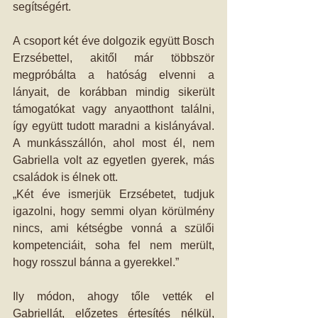
segítségért.
A csoport két éve dolgozik együtt Bosch 
Erzsébettel, akitől már többször 
megpróbálta a hatóság elvenni a 
lányait, de korábban mindig sikerült 
támogatókat vagy anyaotthont találni, 
így együtt tudott maradni a kislányával. 
A munkásszállón, ahol most él, nem 
Gabriella volt az egyetlen gyerek, más 
családok is élnek ott.
„Két éve ismerjük Erzsébetet, tudjuk 
igazolni, hogy semmi olyan körülmény 
nincs, ami kétségbe vonná a szülői 
kompetenciáit, soha fel nem merült, 
hogy rosszul bánna a gyerekkel.”
Ily módon, ahogy tőle vették el 
Gabriellát, előzetes értesítés nélkül, 