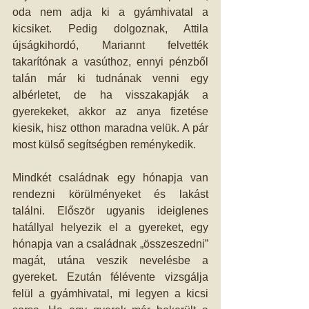
oda nem adja ki a gyámhivatal a 
kicsiket. Pedig dolgoznak, Attila 
újságkihordó, Mariannt felvették 
takarítónak a vasúthoz, ennyi pénzből 
talán már ki tudnának venni egy 
albérletet, de ha visszakapják a 
gyerekeket, akkor az anya fizetése 
kiesik, hisz otthon maradna velük. A pár 
most külső segítségben reménykedik.
Mindkét családnak egy hónapja van 
rendezni körülményeket és lakást 
találni. Először ugyanis ideiglenes 
hatállyal helyezik el a gyereket, egy 
hónapja van a családnak „összeszedni” 
magát, utána veszik nevelésbe a 
gyereket. Ezután félévente vizsgálja 
felül a gyámhivatal, mi legyen a kicsi 