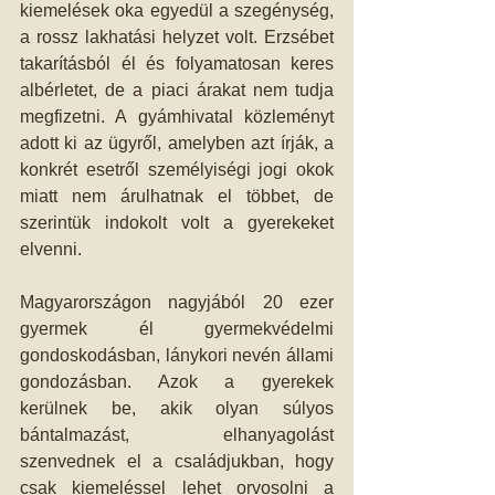
kiemelések oka egyedül a szegénység, 
a rossz lakhatási helyzet volt. Erzsébet 
takarításból él és folyamatosan keres 
albérletet, de a piaci árakat nem tudja 
megfizetni. A gyámhivatal közleményt 
adott ki az ügyről, amelyben azt írják, a 
konkrét esetről személyiségi jogi okok 
miatt nem árulhatnak el többet, de 
szerintük indokolt volt a gyerekeket 
elvenni.
Magyarországon nagyjából 20 ezer 
gyermek él gyermekvédelmi 
gondoskodásban, lánykori nevén állami 
gondozásban. Azok a gyerekek 
kerülnek be, akik olyan súlyos 
bántalmazást, elhanyagolást 
szenvednek el a családjukban, hogy 
csak kiemeléssel lehet orvosolni a 