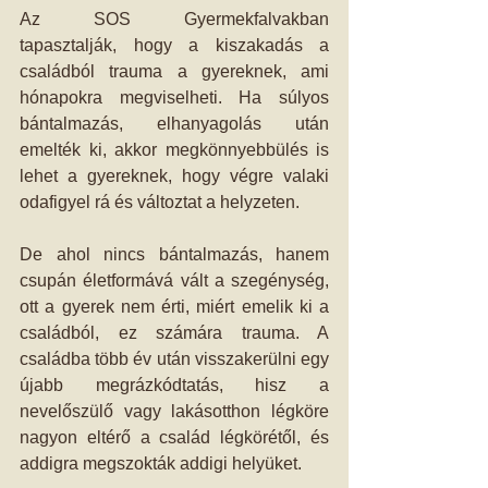
Az SOS Gyermekfalvakban 
tapasztalják, hogy a kiszakadás a 
családból trauma a gyereknek, ami 
hónapokra megviselheti. Ha súlyos 
bántalmazás, elhanyagolás után 
emelték ki, akkor megkönnyebbülés is 
lehet a gyereknek, hogy végre valaki 
odafigyel rá és változtat a helyzeten.
De ahol nincs bántalmazás, hanem 
csupán életformává vált a szegénység, 
ott a gyerek nem érti, miért emelik ki a 
családból, ez számára trauma. A 
családba több év után visszakerülni egy 
újabb megrázkódtatás, hisz a 
nevelőszülő vagy lakásotthon légköre 
nagyon eltérő a család légkörétől, és 
addigra megszokták addigi helyüket.