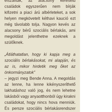
elszálltak, az alacsony keresetű 
családok egyszerűen nem bírják 
kifizetni a piaci árú albérleteket, a sok 
helyen megkövetelt kéthavi kaució ezt 
még távolabb tolja. Nagyon kevés az 
alacsony bérű szociális bérlakás, ami 
megoldást jelenthetne ezeknek a 
szülőknek. 
„Átláthatatlan, hogy ki kapja meg a 
szociális bérlakásokat, mi alapján, és 
az is, mikor hirdetik meg őket az 
önkormányzatok” 
– jegyzi meg Bende Anna. A megoldás 
az lenne, ha lenne kikényszeríthető 
lakhatáshoz való jog, és nem lehetne 
lakásból vagy anyaotthonból úgy kirakni 
családokat, hogy nincs hova menniük. 
És persze szociális bérlakásrendszer 