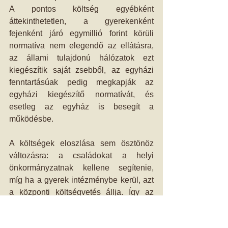
A pontos költség egyébként 
áttekinthetetlen, a gyerekenként 
fejenként járó egymillió forint körüli 
normatíva nem elegendő az ellátásra, 
az állami tulajdonú hálózatok ezt 
kiegészítik saját zsebből, az egyházi 
fenntartásúak pedig megkapják az 
egyházi kiegészítő normatívát, és 
esetleg az egyház is besegít a 
működésbe.
A költségek eloszlása sem ösztönöz 
változásra: a családokat a helyi 
önkormányzatnak kellene segítenie, 
míg ha a gyerek intézménybe kerül, azt 
a központi költségvetés állja. Így az 
önkormányzatnak nem érdeke helyben 
megoldani a problémát.