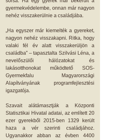
sorsa. Ha egy gyerek már bekerült a 
gyermekvédelembe, onnan már nagyon 
nehéz visszakerülnie a családjába.
„Ha egyszer már kiemelték a gyereket, 
nagyon nehéz visszakapni. Ritka, hogy 
valaki fél év alatt visszakerüljön a 
családba” – tapasztalta Szilvási Léna, a 
nevelőszülői hálózatokat és 
lakásotthonokat működtető SOS-
Gyermekfalu Magyarországi 
Alapítványának programfejlesztési 
igazgatója.
Szavait alátámasztják a Központi 
Statisztikai Hivatal adatai, az említett 20 
ezer gyerekből 2015-ben 1329 került 
haza a vér szerinti családjához. 
Ugyanakkor abban az évben 4400 