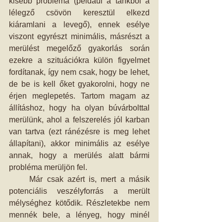
kisebb probléma (például a tankból a 
lélegző csövön keresztül elkezd 
kiáramlani a levegő), ennek esélye 
viszont egyrészt minimális, másrészt a 
merülést megelőző gyakorlás során 
ezekre a szituációkra külön figyelmet 
fordítanak, így nem csak, hogy be lehet, 
de be is kell őket gyakorolni, hogy ne 
érjen meglepetés. Tartom magam az 
állításhoz, hogy ha olyan búvárbolttal 
merülünk, ahol a felszerelés jól karban 
van tartva (ezt ránézésre is meg lehet 
állapítani), akkor minimális az esélye 
annak, hogy a merülés alatt bármi 
probléma merüljön fel.
     Már csak azért is, mert a másik 
potenciális veszélyforrás a merült 
mélységhez kötődik. Részletekbe nem 
mennék bele, a lényeg, hogy minél 