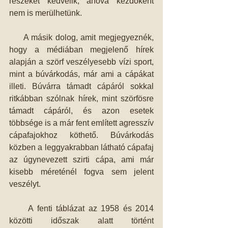
részeket kedvelik, ahova kezdőként 
nem is merülhetünk.
     A másik dolog, amit megjegyeznék, 
hogy a médiában megjelenő hírek 
alapján a szörf veszélyesebb vízi sport, 
mint a búvárkodás, már ami a cápákat 
illeti. Búvárra támadt cápáról sokkal 
ritkábban szólnak hírek, mint szörfösre 
támadt cápáról, és azon esetek 
többsége is a már fent említett agresszív 
cápafajokhoz köthető. Búvárkodás 
közben a leggyakrabban látható cápafaj 
az úgynevezett szirti cápa, ami már 
kisebb méreténél fogva sem jelent 
veszélyt.
     A fenti táblázat az 1958 és 2014 
közötti időszak alatt történt 