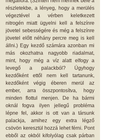
megállóra. (Szintén nem mennék bele a 
részletekbe, a lényeg, hogy a merülés 
végeztével a vérben keletkezett 
nitrogén miatt ügyelni kell a felszínre 
jövetel sebességére és még a felszínre 
jövetel előtt néhány percre meg is kell 
állni.) Egy kezdő számára azonban mi 
más okozhatna nagyobb riadalmat, 
mint, hogy még a víz alatt elfogy a 
levegő a palackból? Úgyhogy 
kezdőként ettől nem kell tartanunk, 
kezdőként végig éberen merül az 
ember, arra összpontosítva, hogy 
minden flottul menjen. De ha bármi 
oknál fogva ilyen jellegű probléma 
lépne fel, akkor is ott van a társunk 
palackja, amihez egy extra légző 
csövön keresztül hozzá lehet férni. Pont 
ebből az okból kifolyólag csak párban 