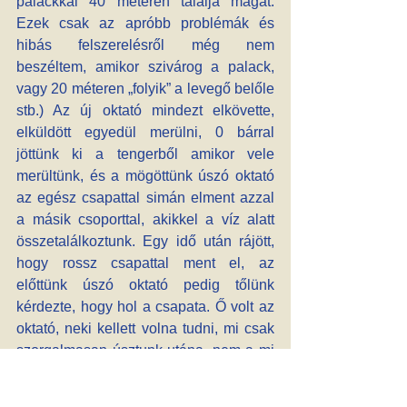
palackkal 40 méteren találja magát. 
Ezek csak az apróbb problémák és 
hibás felszerelésről még nem 
beszéltem, amikor szivárog a palack, 
vagy 20 méteren „folyik” a levegő belőle 
stb.) Az új oktató mindezt elkövette, 
elküldött egyedül merülni, 0 bárral 
jöttünk ki a tengerből amikor vele 
merültünk, és a mögöttünk úszó oktató 
az egész csapattal simán elment azzal 
a másik csoporttal, akikkel a víz alatt 
összetalálkoztunk. Egy idő után rájött, 
hogy rossz csapattal ment el, az 
előttünk úszó oktató pedig tőlünk 
kérdezte, hogy hol a csapata. Ő volt az 
oktató, neki kellett volna tudni, mi csak 
szorgalmasan úsztunk utána, nem a mi 
dolgunk volt a mögöttünk úszókra 
figyelni, hanem a mögöttünk úszó másik 