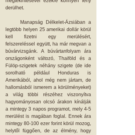
megtekintésével ezekre könnyen fény 
derülhet.
     Manapság Délkelet-Ázsiában a 
legtöbb helyen 25 amerikai dollár körül 
kell fizetni egy merülésért, 
felszereléssel együtt, ha már megvan a 
búvárvizsgánk. A búvártanfolyam ára 
országonként változó, Thaiföld és a 
Fülöp-szigetek néhány szigete (de ide 
sorolható például Honduras is 
Amerikából, ahol még nem jártam, de 
hallomásból ismerem a körülményeket) 
a világ többi részéhez viszonyítva 
hagyományosan olcsó árakon kínálják 
a mintegy 3 napos programot, mely 4-5 
merülést is magában foglal. Ennek ára 
mintegy 80-100 ezer forint körül mozog, 
helytől függően, de az élmény, hogy 