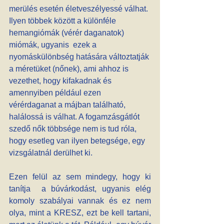
merülés esetén életveszélyessé válhat. 
Ilyen többek között a különféle 
hemangiómák (vérér daganatok) 
miómák, ugyanis  ezek a 
nyomáskülönbség hatására változtatják 
a méretüket (nőnek), ami ahhoz is 
vezethet, hogy kifakadnak és 
amennyiben például ezen 
vérérdaganat a májban található, 
halálossá is válhat. A fogamzásgátlót 
szedő nők többsége nem is tud róla, 
hogy esetleg van ilyen betegsége, egy 
vizsgálatnál derülhet ki.
Ezen felül az sem mindegy, hogy ki 
tanítja  a búvárkodást, ugyanis elég 
komoly szabályai vannak és ez nem 
olya, mint a KRESZ, ezt be kell tartani, 