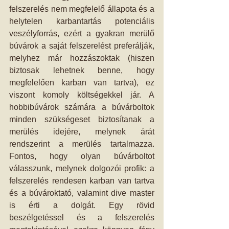
felszerelés nem megfelelő állapota és a 
helytelen karbantartás potenciális 
veszélyforrás, ezért a gyakran merülő 
búvárok a saját felszerelést preferálják, 
melyhez már hozzászoktak (hiszen 
biztosak lehetnek benne, hogy 
megfelelően karban van tartva), ez 
viszont komoly költségekkel jár. A 
hobbibúvárok számára a búvárboltok 
minden szükségeset biztosítanak a 
merülés idejére, melynek árát 
rendszerint a merülés tartalmazza. 
Fontos, hogy olyan búvárboltot 
válasszunk, melynek dolgozói profik: a 
felszerelés rendesen karban van tartva 
és a búvároktató, valamint dive master 
is érti a dolgát. Egy rövid 
beszélgetéssel és a felszerelés 