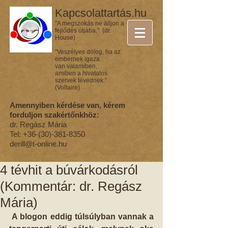
Kapcsolattartás.hu
"A megszokás ne álljon a
fejlődés útjába." (dr.
House)
"Veszélyes dolog, ha az
embernek igaza
van valamiben,
amiben a hivatalos
szervek tévednek."
(Voltaire)
Amennyiben kérdése van, kérem
forduljon szakértőnkhöz:
dr. Regász Mária
Tel:
+36-(30)-381-8350
derill@t-online.hu
4 tévhit a búvárkodásról
(Kommentár: dr. Regász
Mária)
A blogon eddig túlsúlyban vannak a 