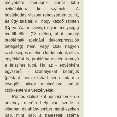
mélyebbre merülünk, annál több 
rizikófaktorral kell számolni. A 
búvárkodás viszont rendszerben zajlik, 
és úgy találták ki, hogy kezdő szinten 
(Open Water Diving) olyan mélységig 
merülhetünk (18 méter), ahol komoly 
problémák (például dekompressziós 
betegség) nem, vagy csak nagyon 
szélsőséges esetben fordulhatnak elő, s 
egyébként is, probléma esetén könnyű 
a felszínre jutni. Ha az - egyébként 
egyszerű - szabályokat betartjuk 
(például: nem szabad benn tartani a 
levegőt), akkor minimálisra tudjuk 
csökkenteni a veszélyeket.
     Pontos statisztikát nem ismerek, de 
amennyi merülő hely van szerte a 
világban és ahány ember merül ezeken 
nap, mint nap, a balesetek száma 