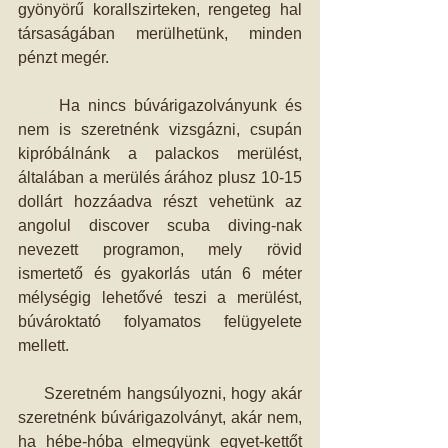
gyönyörű korallszirteken, rengeteg hal 
társaságában merülhetünk, minden 
pénzt megér.
     Ha nincs búvárigazolványunk és 
nem is szeretnénk vizsgázni, csupán 
kipróbálnánk a palackos merülést, 
általában a merülés árához plusz 10-15 
dollárt hozzáadva részt vehetünk az 
angolul discover scuba diving-nak 
nevezett programon, mely rövid 
ismertető és gyakorlás után 6 méter 
mélységig lehetővé teszi a merülést, 
búvároktató folyamatos felügyelete 
mellett.
     Szeretném hangsúlyozni, hogy akár 
szeretnénk búvárigazolványt, akár nem, 
ha hébe-hóba elmegyünk egyet-kettőt 