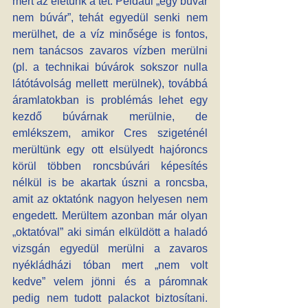
mert az életünk a tét. Például „egy búvár 
nem búvár”, tehát egyedül senki nem  
merülhet, de a víz minősége is fontos, 
nem tanácsos zavaros vízben merülni 
(pl. a technikai búvárok sokszor nulla 
látótávolság mellett merülnek), továbbá 
áramlatokban is problémás lehet egy 
kezdő búvárnak merülnie, de 
emlékszem, amikor Cres szigeténél 
merültünk egy ott elsülyedt hajóroncs 
körül többen roncsbúvári képesítés 
nélkül is be akartak úszni a roncsba, 
amit az oktatónk nagyon helyesen nem 
engedett. Merültem azonban már olyan 
„oktatóval” aki simán elküldött a haladó 
vizsgán egyedül merülni a zavaros 
nyékládházi tóban mert „nem volt 
kedve” velem jönni és a páromnak 
pedig nem tudott palackot biztosítani. 