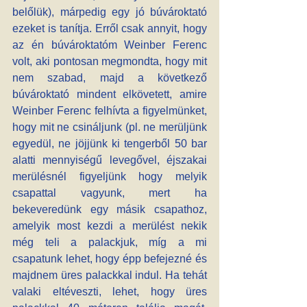
belőlük), márpedig egy jó búvároktató 
ezeket is tanítja. Erről csak annyit, hogy 
az én búvároktatóm Weinber Ferenc 
volt, aki pontosan megmondta, hogy mit 
nem szabad, majd a következő 
búvároktató mindent elkövetett, amire 
Weinber Ferenc felhívta a figyelmünket, 
hogy mit ne csináljunk (pl. ne merüljünk 
egyedül, ne jöjjünk ki tengerből 50 bar 
alatti mennyiségű levegővel, éjszakai 
merülésnél figyeljünk hogy melyik 
csapattal vagyunk, mert ha 
bekeveredünk egy másik csapathoz, 
amelyik most kezdi a merülést nekik 
még teli a palackjuk, míg a mi 
csapatunk lehet, hogy épp befejezné és 
majdnem üres palackkal indul. Ha tehát 
valaki eltéveszti, lehet, hogy üres 