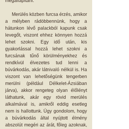
megállapítani.
     Merülés közben furcsa érzés, amikor 
a mélyben rádöbbennünk, hogy a 
hátunkon lévő palackból kapunk csak 
levegőt, viszont ehhez könnyen hozzá 
lehet szokni. Egy idő után, kis 
gyakorlással hozzá lehet szokni a 
furcsának tűnő körülményekhez és 
rendkívül élvezetes tud lenni a 
búvárkodás, akár látnivaló nélkül is. Ha 
viszont van lehetőségünk tengerben 
merülni (például Délkelet-Ázsiában 
járva), akkor rengeteg olyan élőlényt 
láthatunk, akár egy rövid merülés 
alkalmával is, amikről eddig esetleg 
nem is hallottunk. Úgy gondolom, hogy 
a búvárkodás által nyújtott élmény 
abszolút megéri az árát, főleg azoknak, 