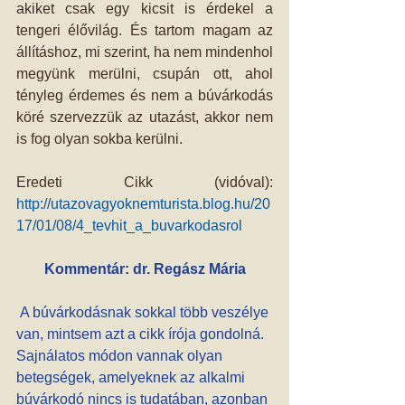
akiket csak egy kicsit is érdekel a 
tengeri élővilág. És tartom magam az 
állításhoz, mi szerint, ha nem mindenhol 
megyünk merülni, csupán ott, ahol 
tényleg érdemes és nem a búvárkodás 
köré szervezzük az utazást, akkor nem 
is fog olyan sokba kerülni.
Eredeti Cikk (vidóval): 
http://utazovagyoknemturista.blog.hu/20
17/01/08/4_tevhit_a_buvarkodasrol
Kommentár: dr. Regász Mária
 A búvárkodásnak sokkal több veszélye 
van, mintsem azt a cikk írója gondolná. 
Sajnálatos módon vannak olyan 
betegségek, amelyeknek az alkalmi 
búvárkodó nincs is tudatában, azonban 