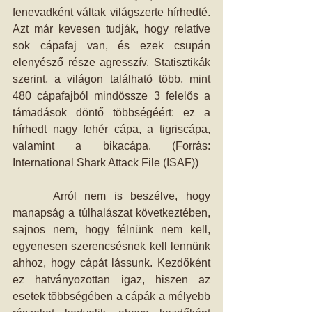
fenevadként váltak világszerte hírhedté. 
Azt már kevesen tudják, hogy relatíve 
sok cápafaj van, és ezek csupán 
elenyésző része agresszív. Statisztikák 
szerint, a világon található több, mint 
480 cápafajból mindössze 3 felelős a 
támadások döntő többségéért: ez a 
hírhedt nagy fehér cápa, a tigriscápa, 
valamint a bikacápa. (Forrás: 
International Shark Attack File (ISAF)) 
     Arról nem is beszélve, hogy 
manapság a túlhalászat következtében, 
sajnos nem, hogy félnünk nem kell, 
egyenesen szerencsésnek kell lennünk 
ahhoz, hogy cápát lássunk. Kezdőként 
ez hatványozottan igaz, hiszen az 
esetek többségében a cápák a mélyebb 