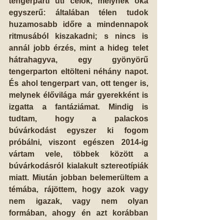
tengerparti úti célok, melynek oka 
egyszerű: általában télen tudok 
huzamosabb időre a mindennapok 
ritmusából kiszakadni; s nincs is 
annál jobb érzés, mint a hideg telet 
hátrahagyva, egy gyönyörű 
tengerparton eltölteni néhány napot. 
És ahol tengerpart van, ott tenger is, 
melynek élővilága már gyerekként is 
izgatta a fantáziámat. Mindig is 
tudtam, hogy a palackos 
búvárkodást egyszer ki fogom 
próbálni, viszont egészen 2014-ig 
vártam vele, többek között a 
búvárkodásról kialakult sztereotípiák 
miatt. Miután jobban belemerültem a 
témába, rájöttem, hogy azok vagy 
nem igazak, vagy nem olyan 
formában, ahogy én azt korábban 