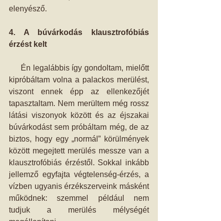
elenyésző.
4. A búvárkodás klausztrofóbiás 
érzést kelt
     Én legalábbis így gondoltam, mielőtt 
kipróbáltam volna a palackos merülést, 
viszont ennek épp az ellenkezőjét 
tapasztaltam. Nem merültem még rossz 
látási viszonyok között és az éjszakai 
búvárkodást sem próbáltam még, de az 
biztos, hogy egy „normál” körülmények 
között megejtett merülés messze van a 
klausztrofóbiás érzéstől. Sokkal inkább 
jellemző egyfajta végtelenség-érzés, a 
vízben ugyanis érzékszerveink másként 
működnek: szemmel például nem 
tudjuk a merülés mélységét 