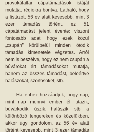
provokálatlan cápatámadások listáját 
mutatja, régiókra bontva. Látható, hogy 
a listázott 56 év alatt kevesebb, mint 3 
ezer támadás történt, ez 51 
cápatámadást jelent évente; viszont 
fontosabb adat, hogy ezek közül 
„csupán” körülbelül minden ötödik 
támadás kimenetele végzetes. Arról 
nem is beszélve, hogy ez nem csupán a 
búvárokat ért támadásokat mutatja, 
hanem az összes támadást, beleértve 
halászokat, szörfösöket, stb.
     Ha ehhez hozzáadjuk, hogy nap, 
mint nap mennyi ember él, utazik, 
búvárkodik, úszik, halászik, stb. a 
különböző tengereken és közelükben, 
akkor úgy gondolom, az 56 év alatt 
történt kevesebb, mint 3 ezer támadás 