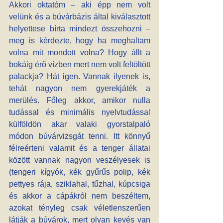
Akkori oktatóm – aki épp nem volt 
velünk és a búvárbázis által kiválasztott 
helyettese bírta mindezt összehozni – 
meg is kérdezte, hogy ha meghaltam 
volna mit mondott volna? Hogy állt a 
bokáig érő vízben mert nem volt feltöltött 
palackja? Hát igen. Vannak ilyenek is, 
tehát nagyon nem gyerekjáték a 
merülés. Főleg akkor, amikor nulla 
tudással és minimális nyelvtudással 
külföldön akar valaki gyorstalpaló 
módon búvárvizsgát tenni. Itt könnyű 
félreérteni valamit és a tenger állatai 
között vannak nagyon veszélyesek is 
(tengeri kígyók, kék gyűrűs polip, kék 
pettyes rája, sziklahal, tűzhal, kúpcsiga 
és akkor a cápákról nem beszéltem, 
azokat tényleg csak véletlenszerűen 
látják a búvárok, mert olyan kevés van 