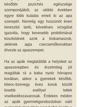
későbbi pszichés egészsége 
szempontjából, az utóbbi években 
egyre több kutatás emeli ki az apa 
szerepét. Nemrég egy huszonöt éven 
keresztül tartó, követéses vizsgálat 
igazolta, hogy kevesebb problémával 
küszködnek azok a kiskamaszok, 
akiknek apja csecsemőkorukban 
élvezte az apaszerepet.
Ha az apák megtalálták a helyüket az 
apaszerepben és érzelmileg jól 
reagáltak rá a baba nyolc hónapos 
korában, akkor a gyerekek később, 
kilenc-tizenegy éves koruk között 
kisebb eséllyel lettek 
viselkedészavarosak. Érdekes módon 
az apák gyermekgondozásban való 