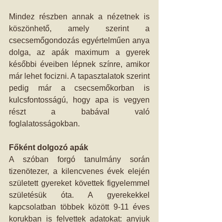
Mindez részben annak a nézetnek is 
köszönhető, amely szerint a 
csecsemőgondozás egyértelműen anya 
dolga, az apák maximum a gyerek 
későbbi éveiben lépnek színre, amikor 
már lehet focizni. A tapasztalatok szerint 
pedig már a csecsemőkorban is 
kulcsfontosságú, hogy apa is vegyen 
részt a babával való 
foglalatosságokban.
Főként dolgozó apák
A szóban forgó tanulmány során 
tizenötezer, a kilencvenes évek elején 
született gyereket követtek figyelemmel 
születésük óta. A gyerekekkel 
kapcsolatban többek között 9-11 éves 
korukban is felvettek adatokat: anyjuk 