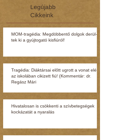
Legújabb
Cikkeink
MOM-tragédia: Megdöbbentő dol­gok de­rül­
tek ki a gyúj­to­gató kisfi­ú­ról!
Tragédia: Diáktársai előtt ugrott a vonat elé
az iskolában cikizett fiú! (Kommentár: dr.
Regász Mári
Hivatalosan is csökkenti a szívbetegségek
kockázatát a nyaralás