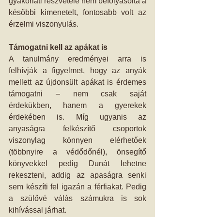
gyakorlati részvétele nem befolyásolta a 
későbbi kimenetelt, fontosabb volt az 
érzelmi viszonyulás.
Támogatni kell az apákat is
A tanulmány eredményei arra is 
felhívják a figyelmet, hogy az anyák 
mellett az újdonsült apákat is érdemes 
támogatni – nem csak saját 
érdekükben, hanem a gyerekek 
érdekében is. Míg ugyanis az 
anyaságra felkészítő csoportok 
viszonylag könnyen elérhetőek 
(többnyire a védődőnél), önsegítő 
könyvekkel pedig Dunát lehetne 
rekeszteni, addig az apaságra senki 
sem készíti fel igazán a férfiakat. Pedig 
a szülővé válás számukra is sok 
kihívással járhat.