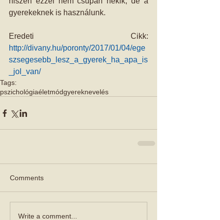
hiszen ezzel nem csupán nekik, de a 
gyerekeknek is használunk.  
Eredeti Cikk:
http://divany.hu/poronty/2017/01/04/ege
szsegesebb_lesz_a_gyerek_ha_apa_is
_jol_van/
Tags:
pszichológia
életmód
gyereknevelés
Comments
Write a comment...