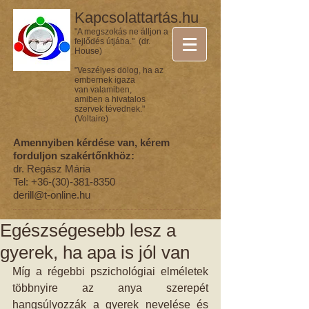
Kapcsolattartás.hu
"A megszokás ne álljon a
fejlődés útjába." (dr.
House)
"Veszélyes dolog, ha az
embernek igaza
van valamiben,
amiben a hivatalos
szervek tévednek."
(Voltaire)
Amennyiben kérdése van, kérem
forduljon szakértőnkhöz:
dr. Regász Mária
Tel:
+36-(30)-381-8350
derill@t-online.hu
Egészségesebb lesz a
gyerek, ha apa is jól van
Míg a régebbi pszichológiai elméletek 
többnyire az anya szerepét 
hangsúlyozzák a gyerek nevelése és 