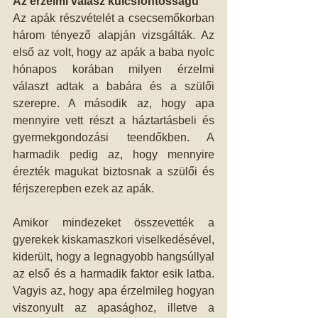
Az érzelmi válasz kulcsfontosságú
Az apák részvételét a csecsemőkorban 
három tényező alapján vizsgálták. Az 
első az volt, hogy az apák a baba nyolc 
hónapos korában milyen érzelmi 
választ adtak a babára és a szülői 
szerepre. A második az, hogy apa 
mennyire vett részt a háztartásbeli és 
gyermekgondozási teendőkben. A 
harmadik pedig az, hogy mennyire 
érezték magukat biztosnak a szülői és 
férjszerepben ezek az apák.
Amikor mindezeket összevették a 
gyerekek kiskamaszkori viselkedésével, 
kiderült, hogy a legnagyobb hangsúllyal 
az első és a harmadik faktor esik latba. 
Vagyis az, hogy apa érzelmileg hogyan 
viszonyult az apasághoz, illetve a 