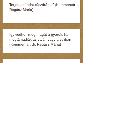
Terjed az “adat-túszdráma” (Kommentár: dr.
Regász Mária)
Így védheti meg magát a gyerek, ha
megtámadják az utcán vagy a suliban
(Kommentár: dr. Regász Mária)
Szexuális zaklatás miatt nyomoznak egy volt
MSZP-s képviselő ellen (Kommentár: dr.
Regász Mária)
28 évig ült börtönben ártatlanul (Kommentár:
dr. Regász Mária)