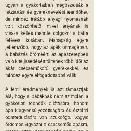
ugyan a gyakorlatban megosztották a 
háztartási és gyereknevelési teendőket, 
de mindez inkább anyagi nyomásnak 
volt köszönhető, mivel anyának is 
vissza kellett mennie dolgozni a baba 
féléves korában. Manapság egyre 
jellemzőbb, hogy az apák önmagában, 
a babázás öröméért, az apaszerepben 
való kiteljesedésért töltenek több időt az 
akár csecsemőkorú gyerekekkel, és 
mindez egyre elfogadottabbá válik.
A fenti eredmények is azt támasztják 
alá, hogy a babáknak nem szimplán a 
gyakorlati teendők ellátására, hanem 
apa kiegyensúlyozottságára és érzelmi 
odafordulására van szüksége. Vagyis 
érdemes vigyázni a csecsemős apákra, 