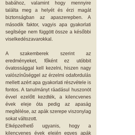
babához, valamint hogy mennyire 
találta meg a helyét és érzi magát 
biztonságban az apaszerepben. A 
második faktor, vagyis apa gyakorlati 
segítsége nem függött össze a későbbi 
viselkedészavarokkal.
A szakemberek szerint az 
eredményeket, főként ez utóbbit 
óvatossággal kell kezelni, hiszen nagy 
valószínűséggel az érzelmi odafordulás 
mellett azért apa gyakorlati részvétele is 
fontos. A tanulmányt ráadásul huszonöt 
évvel ezelőtt kezdték, a kilencvenes 
évek eleje óta pedig az apaság 
megítélése, az apák szerepe viszonylag 
sokat változott.
Elképzelhető ugyanis, hogy a 
kilencvenes évek elején egyes apák 