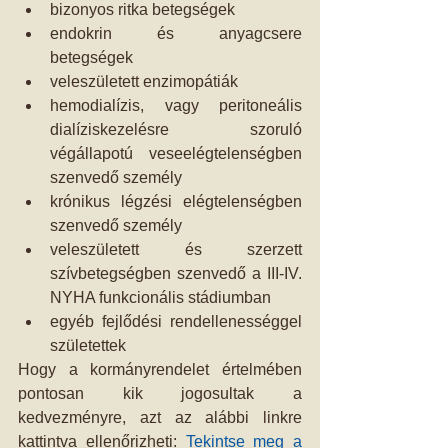
bizonyos ritka betegségek  
endokrin és anyagcsere 
betegségek  
veleszületett enzimopátiák  
hemodialízis, vagy peritoneális 
dialíziskezelésre szoruló 
végállapotú veseelégtelenségben 
szenvedő személy  
krónikus légzési elégtelenségben 
szenvedő személy  
veleszületett és szerzett 
szívbetegségben szenvedő a III-IV. 
NYHA funkcionális stádiumban  
egyéb fejlődési rendellenességgel 
születettek 
Hogy a kormányrendelet értelmében 
pontosan kik jogosultak a 
kedvezményre, azt az alábbi linkre 
kattintva ellenőrizheti: 
Tekintse meg a 