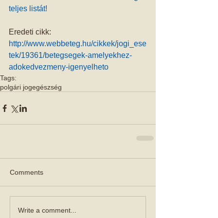
teljes listát!
Eredeti cikk:
http://www.webbeteg.hu/cikkek/jogi_ese
tek/19361/betegsegek-amelyekhez-
adokedvezmeny-igenyelheto
Tags:
polgári jog
egészség
Comments
Write a comment...