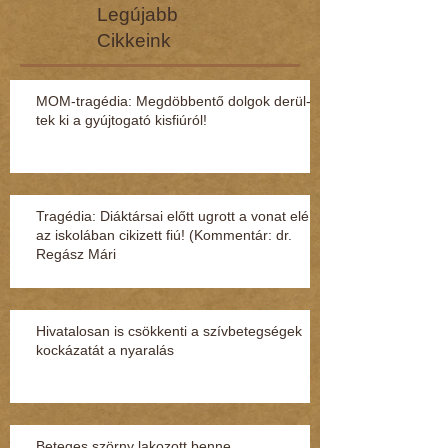
Legújabb
Cikkeink
MOM-tragédia: Megdöbbentő dol­gok de­rül­
tek ki a gyúj­to­gató kisfi­ú­ról!
Tragédia: Diáktársai előtt ugrott a vonat elé
az iskolában cikizett fiú! (Kommentár: dr.
Regász Mári
Hivatalosan is csökkenti a szívbetegségek
kockázatát a nyaralás
Beteges szörny lakozott benne