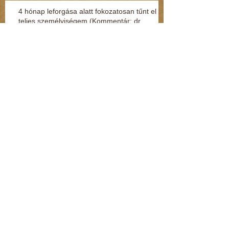
4 hónap leforgása alatt fokozatosan tűnt el a
teljes személyiségem (Kommentár: dr.
Regász Mária)
Kenderesi: Hozzáértem a fenekéhez, de
vétséget nem követtem el (Kommentár: dr.
Regász Mária)
Jelek, amikből rögtön kiderül, ha fuldoklik a
gyereked
Fénylik, de nem arany – a nárcisztikus
személyiség (Kommentár: dr. Regász Mária)