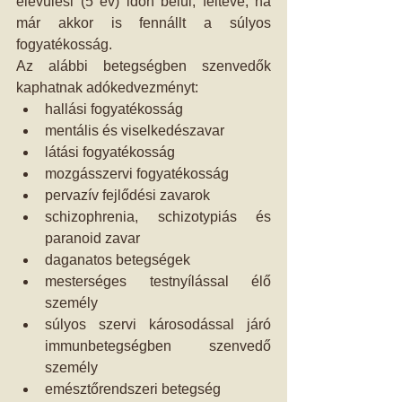
elévülési (5 év) időn belül, feltéve, ha 
már akkor is fennállt a súlyos 
fogyatékosság.
Az alábbi betegségben szenvedők 
kaphatnak adókedvezményt: 
hallási fogyatékosság  
mentális és viselkedészavar  
látási fogyatékosság  
mozgásszervi fogyatékosság  
pervazív fejlődési zavarok  
schizophrenia, schizotypiás és 
paranoid zavar  
daganatos betegségek  
mesterséges testnyílással élő 
személy  
súlyos szervi károsodással járó 
immunbetegségben szenvedő 
személy  
emésztőrendszeri betegség  