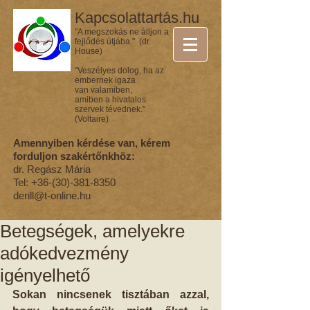
Kapcsolattartás.hu
"A megszokás ne álljon a
fejlődés útjába." (dr.
House)
"Veszélyes dolog, ha az
embernek igaza
van valamiben,
amiben a hivatalos
szervek tévednek."
(Voltaire)
Amennyiben kérdése van, kérem
forduljon szakértőnkhöz:
dr. Regász Mária
Tel:
+36-(30)-381-8350
derill@t-online.hu
Betegségek, amelyekre
adókedvezmény
igényelhető
Sokan nincsenek tisztában azzal, 