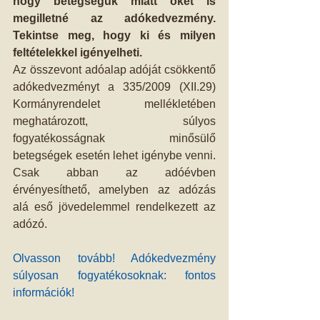
hogy betegségük miatt őket is 
megilletné az adókedvezmény. 
Tekintse meg, hogy ki és milyen 
feltételekkel igényelheti.
Az összevont adóalap adóját csökkentő 
adókedvezményt a 335/2009 (XII.29) 
Kormányrendelet mellékletében 
meghatározott, súlyos 
fogyatékosságnak minősülő 
betegségek esetén lehet igénybe venni. 
Csak abban az adóévben 
érvényesíthető, amelyben az adózás 
alá eső jövedelemmel rendelkezett az 
adózó.
Olvasson tovább! Adókedvezmény 
súlyosan fogyatékosoknak: fontos 
információk!