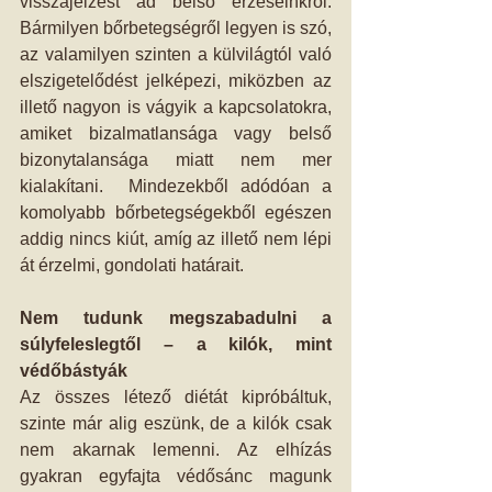
visszajelzést ad belső érzéseinkről. 
Bármilyen bőrbetegségről legyen is szó, 
az valamilyen szinten a külvilágtól való 
elszigetelődést jelképezi, miközben az 
illető nagyon is vágyik a kapcsolatokra, 
amiket bizalmatlansága vagy belső 
bizonytalansága miatt nem mer 
kialakítani.  Mindezekből adódóan a 
komolyabb bőrbetegségekből egészen 
addig nincs kiút, amíg az illető nem lépi 
át érzelmi, gondolati határait. 
Nem tudunk megszabadulni a 
súlyfeleslegtől – a kilók, mint 
védőbástyák
Az összes létező diétát kipróbáltuk, 
szinte már alig eszünk, de a kilók csak 
nem akarnak lemenni. Az elhízás 
gyakran egyfajta védősánc magunk 