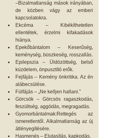
–Bizalmatlanság mások irányában, 
de közben vágy az emberi 
kapcsolatokra.  
Ekcéma – Kibékíthetetlen 
ellentétek, érzelmi kifakadások 
hiánya.  
Epekőbántalom – Keserűség, 
keménység, büszkeség, rosszallás.  
Epilepszia – Üldözöttség, belső 
küzdelem, önpusztító erők.  
Fejfájás – Kemény önkritika. Az én 
alábecsülése.  
Fülfájás – „Ne kelljen hallani.”  
Görcsök – Görcsös ragaszkodás, 
feszültség, aggódás, megragadás.  
Gyomorbántalmak:Rettegés az 
ismeretlentől. Alkalmatlanság az új 
átlényegítésére.  
Hasmenés – Elutasítás, kapkodás.  