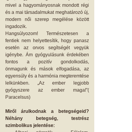
mivel a hagyományosnak mondott régi 
és a mai társadalmukat meghatározó új, 
modern női szerep megélése között 
ingadozik.
Hangsúlyozom! Természetesen a 
fentiek nem helyettesítik, hogy panasz 
esetén az orvos segítségét vegyük 
igénybe. Ám gyógyulásunk érdekében 
fontos a pozitív gondolkodás, 
önmagunk és mások elfogadása, az 
egyensúly és a harmónia megteremtése 
lelkünkben. „Az ember legjobb 
gyógyszere az ember maga!”( 
Paracelsus)
Miről árulkodnak a betegségeid? 
Néhány betegség, testrész 
szimbolikus jelentése: