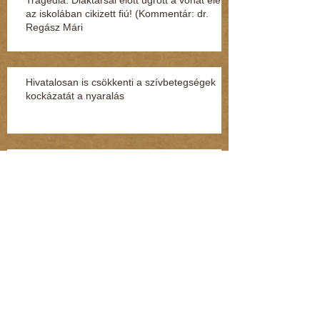
az iskolában cikizett fiú! (Kommentár: dr.
Regász Mári
Hivatalosan is csökkenti a szívbetegségek
kockázatát a nyaralás
Beteges szörny lakozott benne
Hiába a rengeteg bejelentés a NAV-hoz, nem
ugranak a pénzmosásra (Kommentár: dr.
Regász Mária)