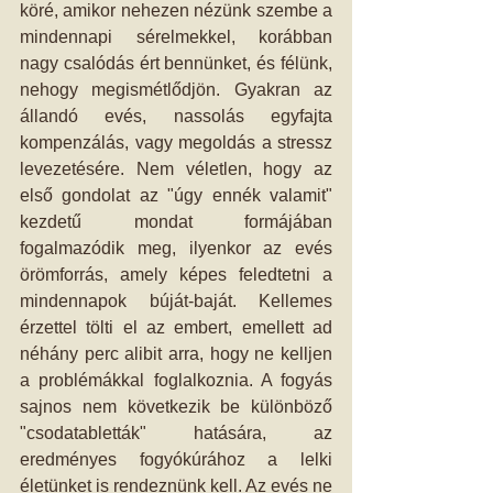
köré, amikor nehezen nézünk szembe a 
mindennapi sérelmekkel, korábban 
nagy csalódás ért bennünket, és félünk, 
nehogy megismétlődjön. Gyakran az 
állandó evés, nassolás egyfajta 
kompenzálás, vagy megoldás a stressz 
levezetésére. Nem véletlen, hogy az 
első gondolat az "úgy ennék valamit" 
kezdetű mondat formájában 
fogalmazódik meg, ilyenkor az evés 
örömforrás, amely képes feledtetni a 
mindennapok búját-baját. Kellemes 
érzettel tölti el az embert, emellett ad 
néhány perc alibit arra, hogy ne kelljen 
a problémákkal foglalkoznia. A fogyás 
sajnos nem következik be különböző 
"csodatabletták" hatására, az 
eredményes fogyókúrához a lelki 
életünket is rendeznünk kell. Az evés ne 