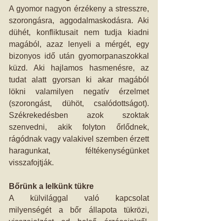
A gyomor nagyon érzékeny a stresszre, 
szorongásra, aggodalmaskodásra. Aki 
dühét, konfliktusait nem tudja kiadni 
magából, azaz lenyeli a mérgét, egy 
bizonyos idő után gyomorpanaszokkal 
küzd. Aki hajlamos hasmenésre, az 
tudat alatt gyorsan ki akar magából 
lökni valamilyen negatív érzelmet 
(szorongást, dühöt, csalódottságot). 
Székrekedésben azok szoktak 
szenvedni, akik folyton őrlődnek, 
rágódnak vagy valakivel szemben érzett 
haragunkat, féltékenységünket 
visszafojtják.
Bőrünk a lelkünk tükre
A külvilággal való kapcsolat 
milyenségét a bőr állapota tükrözi, 