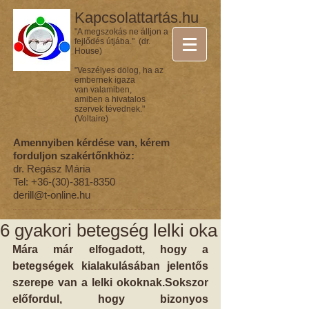
Kapcsolattartás.hu
"A megszokás ne álljon a
fejlődés útjába." (dr.
House)
"Veszélyes dolog, ha az
embernek igaza
van valamiben,
amiben a hivatalos
szervek tévednek."
(Voltaire)
Amennyiben kérdése van, kérem
forduljon szakértőnkhöz:
dr. Regász Mária
Tel:
+36-(30)-381-8350
derill@t-online.hu
6 gyakori betegség lelki oka
Mára már elfogadott, hogy a 
betegségek kialakulásában jelentős 
szerepe van a lelki okoknak.Sokszor 
előfordul, hogy bizonyos 