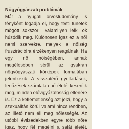
Nőgyógyászati problémák
Már a nyugati orvostudomány is 
tényként fogadja el, hogy testi tünetek 
mögött sokszor  valamilyen lelki ok 
húzódik meg. Különösen igaz ez a női 
nemi szervekre, melyek a nőiség 
frusztrációira érzékenyen reagálnak. Ha 
egy nő nőiségében, annak 
megélésében sérül, az gyakran 
nőgyógyászati kórképek formájában 
jelentkezik. A visszatérő gyulladások, 
fertőzések számtalan nő életét keserítik 
meg, minden elővigyázatosság ellenére 
is. Ez a kellemetlenség azt jelzi, hogy a 
szexualitás körül valami nincs rendben, 
az illető nem éli meg nőiességét. Az 
utóbbi évtizedekben egyre több nőre 
igaz, hogy fél megélni a saját életét, 