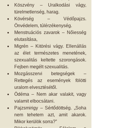
Köszvény – Uralkodási vágy, 
türelmetlenség, harag.  
Kövérség – Védőpajzs. 
Önvédelem, túlérzékenység.  
Menstruációs zavarok – Nőiesség 
elutasítása,  
Migrén – Kitörési vágy. Ellenállás 
az élet természetes menetének, 
szexualitás keltette szorongások. 
Fejben megélt szexualitás.  
Mozgásszervi betegségek – 
Rettegés az események fölötti 
uralom elvesztésétől.  
Ödéma – Nem akar valakit, vagy 
valamit elbocsátani.  
Pajzsmirigy – Sértődöttség. „Soha 
nem tehetem azt, amit akarok. 
Mikor kerülök sorra?”  