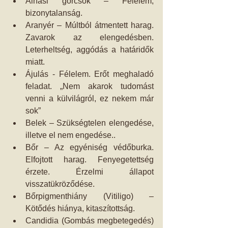
Alhasi görcsök – Félelem, 
bizonytalanság.  
Aranyér – Múltból átmentett harag. 
Zavarok az elengedésben. 
Leterheltség, aggódás a határidők 
miatt.  
Ájulás - Félelem. Erőt meghaladó 
feladat. „Nem akarok tudomást 
venni a külvilágról, ez nekem már 
sok”  
Belek – Szükségtelen elengedése, 
illetve el nem engedése..  
Bőr – Az egyéniség védőburka. 
Elfojtott harag. Fenyegetettség 
érzete. Érzelmi állapot 
visszatükröződése.  
Bőrpigmenthiány (Vitiligo) – 
Kötődés hiánya, kitaszítottság.  
Candidia (Gombás megbetegedés) 