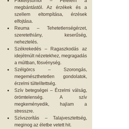
Pikkelysömör – Félelem a 
megbántástól. Az érzékek és a 
szellem eltompítása, érzések 
elfojtása.  
Reuma – Tehetetlenségérzet, 
szeretethiány, keserűség, 
neheztelés.  
Székrekedés – Ragaszkodás az 
idejétmúlt nézetekhez, megragadás 
a múltban, fösvénység.  
Szélgörcs – Szorongás, 
megemészthetetlen gondolatok, 
érzelmi túltelítettség.  
Szív betegségei – Érzelmi válság, 
örömtelenség. A szív 
megkeményedik, hajlam a 
stresszre.  
Szívszorítás – Talajvesztettség, 
meginog az életbe vetett hit. 