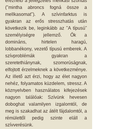
érezhető a jellegzetes mellkasi szorítás 
("mintha abroncs fogná össze a 
mellkasomat"). A szívinfarktus is 
gyakran az erős stresszhatás után 
következik be, leginkább az "A típusú" 
személyiségre jellemző. Ők a 
domináns, hirtelen haragú, 
lobbanékony, vezető típusú emberek. A 
szívproblémák gyakran a 
szeretethiánynak, szomorúságnak, 
elfojtott érzelmeknek a következménye. 
Az illető azt érzi, hogy az élet nagyon 
nehéz, folyamatos küzdelem, stressz. A 
köznyelvben használatos kifejezések 
nagyon találóak: Szívünk hevesen 
doboghat valamilyen izgalomtól, de 
meg is szakadhat az átélt fájdalomtól, a 
rémülettől pedig szinte eláll a 
szívverésünk. 