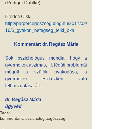
(Rüdiger Dahlke)
Eredeti Cikk: 
http://parpercegeszseg.blog.hu/2017/02/
16/6_gyakori_betegseg_lelki_oka
Kommentár: dr. Regász Mária
Sok pszichológus mondja, hogy a 
gyermekek asztmás, ill. légúti problémái 
mögött a szülők civakodása, a 
gyermekek eszközként való 
felhasználása áll.
dr. Regász Mária
ügyvéd
Tags:
kommentárral
pszichológia
egészség