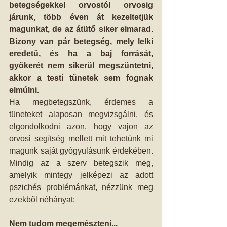
betegségekkel orvostól orvosig 
járunk, több éven át kezeltetjük 
magunkat, de az átütő siker elmarad. 
Bizony van pár betegség, mely lelki 
eredetű, és ha a baj forrását, 
gyökerét nem sikerül megszüntetni, 
akkor a testi tünetek sem fognak 
elmúlni.
Ha megbetegszünk, érdemes a 
tüneteket alaposan megvizsgálni, és 
elgondolkodni azon, hogy vajon az 
orvosi segítség mellett mit tehetünk mi 
magunk saját gyógyulásunk érdekében. 
Mindig az a szerv betegszik meg, 
amelyik mintegy jelképezi az adott 
pszichés problémánkat, nézzünk meg 
ezekből néhányat:
Nem tudom megemészteni...