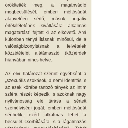
örökítették meg, a magánvádló 
megbecsülését, emberi méltóságát 
alapvetően sértő, mások negatív 
értékítéletének kiváltására alkalmas 
magatartást” fejtett ki az elkövető. Ami 
különben tényállításnak minősül, de a 
valóságbizonyításnak a felvételek 
közzétételét alátámasztó (köz)érdek 
hiányában nincs helye.
Az elvi határozat szerint egyébként a 
„szexuális szokások, a nemi identitás, s 
az ezek körébe tartozó tények az intim 
szféra részét képezik, s azoknak nagy 
nyilvánosság elé tárása a sértett 
személyiségi jogát, emberi méltóságát 
sérthetik, ezért alkalmas lehet a 
becsület csorbítására, s a rágalmazás 