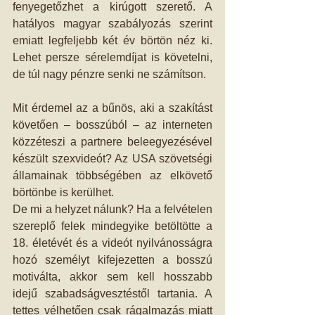
fenyegetőzhet a kirúgott szerető. A 
hatályos magyar szabályozás szerint 
emiatt legfeljebb két év börtön néz ki. 
Lehet persze sérelemdíjat is követelni, 
de túl nagy pénzre senki ne számítson.
Mit érdemel az a bűnös, aki a szakítást 
követően – bosszúból – az interneten 
közzéteszi a partnere beleegyezésével 
készült szexvideót? Az USA szövetségi 
államainak többségében az elkövető 
börtönbe is kerülhet.
De mi a helyzet nálunk? Ha a felvételen 
szereplő felek mindegyike betöltötte a 
18. életévét és a videót nyilvánosságra 
hozó személyt kifejezetten a bosszú 
motiválta, akkor sem kell hosszabb 
idejű szabadságvesztéstől tartania. A 
tettes vélhetően csak rágalmazás miatt 