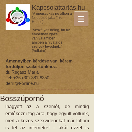
Kapcsolattartás.hu
"A megszokás ne álljon a
fejlődés útjába." (dr.
House)
"Veszélyes dolog, ha az
embernek igaza
van valamiben,
amiben a hivatalos
szervek tévednek."
(Voltaire)
Amennyiben kérdése van, kérem
forduljon szakértőnkhöz:
dr. Regász Mária
Tel:
+36-(30)-381-8350
derill@t-online.hu
Bosszúpornó
lhagyott az a szemét, de mindig 
emlékezni fog arra, hogy együtt voltunk, 
mert a közös szexvideónkat már töltöm 
is fel az internetre! – akár ezzel is 