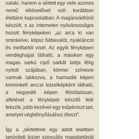
valaki, hanem a sértett egy vele azonos 
nemű elkövetővel volt korábban 
élettársi kapcsolatban. A magánvádlóról 
készült, s az interneten nyilvánosságra 
hozott fényképeken „az arca ki van 
sminkelve, klipsz fülbevalót, nyakláncot 
és melltartót visel. Az egyik fényképen 
vendéghajjal látható, a másikon egy 
magas sarkú cipő sarkát tartja félig 
nyitott szájában, körmei színesre 
vannak lakkozva, a harmadik képen 
kisminkelt arccal közelképként látható, 
a negyedik képen féloldalasan, 
alfelével a fényképet készítő felé 
fekszik, jobb kezével egy műpéniszt tart, 
amelyet végbélnyílásához illeszt”.
Így a „sértettnek egy adott esetben 
tanúsított bizarr szexuális magatartását 