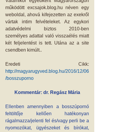
Valamikor egyébként Magyarországon 
működött excsajok.blog.hu néven egy 
weboldal, ahová kifejezetten az exekről 
vártak intim felvételeket. Az egykori 
adatvédelmi biztos 2010-ben 
személyes adattal való visszaélés miatt 
két feljelentést is tett. Utána az a site 
csendben kimúlt..
Eredeti Cikk: 
http://magyarugyved.blog.hu/2016/12/06
/bosszuporno
Kommentár: dr. Regász Mária
Ellenben amennyiben a bosszúpornó 
feltöltője kellően hatékonyan 
rágalmazza/jelenti fel és/vagy perli be a 
nyomozókat, ügyészeket és bírókat, 