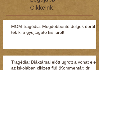
Cikkeink
MOM-tragédia: Megdöbbentő dol­gok de­rül­
tek ki a gyúj­to­gató kisfi­ú­ról!
Tragédia: Diáktársai előtt ugrott a vonat elé
az iskolában cikizett fiú! (Kommentár: dr.
Regász Mári
Hivatalosan is csökkenti a szívbetegségek
kockázatát a nyaralás
Beteges szörny lakozott benne