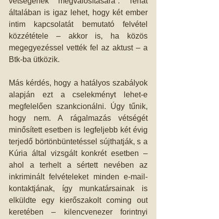
vétségének megvalósítására”. Tehát 
általában is igaz lehet, hogy két ember 
intim kapcsolatát bemutató felvétel 
közzététele – akkor is, ha közös 
megegyezéssel vették fel az aktust – a 
Btk-ba ütközik.
Más kérdés, hogy a hatályos szabályok 
alapján ezt a cselekményt lehet-e 
megfelelően szankcionálni. Úgy tűnik, 
hogy nem. A rágalmazás vétségét 
minősített esetben is legfeljebb két évig 
terjedő börtönbüntetéssel sújthatják, s a 
Kúria által vizsgált konkrét esetben – 
ahol a terhelt a sértett nevében az 
inkriminált felvételeket minden e-mail-
kontaktjának, így munkatársainak is 
elküldte egy kierőszakolt coming out 
keretében – kilencvenezer forintnyi 