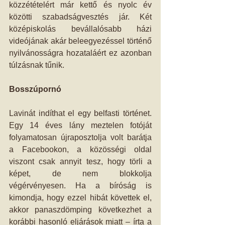
közzétételért már kettő és nyolc év 
közötti szabadságvesztés jár. Két 
középiskolás bevállalósabb házi 
videójának akár beleegyezéssel történő 
nyilvánosságra hozataláért ez azonban 
túlzásnak tűnik.
Bosszúpornó
Lavinát indíthat el egy belfasti történet. 
Egy 14 éves lány meztelen fotóját 
folyamatosan újraposztolja volt barátja 
a Facebookon, a közösségi oldal 
viszont csak annyit tesz, hogy törli a 
képet, de nem blokkolja 
végérvényesen. Ha a bíróság is 
kimondja, hogy ezzel hibát követtek el, 
akkor panaszdömping következhet a 
korábbi hasonló eljárások miatt – írta a 