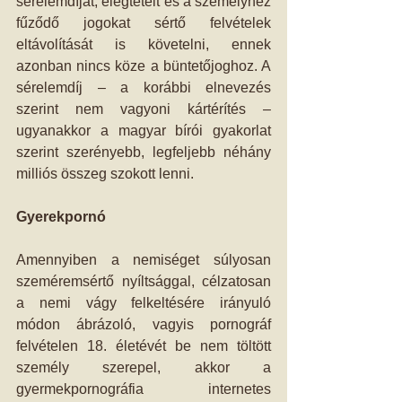
sérelemdíjat, elégtételt és a személyhez 
fűződő jogokat sértő felvételek 
eltávolítását is követelni, ennek 
azonban nincs köze a büntetőjoghoz. A 
sérelemdíj – a korábbi elnevezés 
szerint nem vagyoni kártérítés – 
ugyanakkor a magyar bírói gyakorlat 
szerint szerényebb, legfeljebb néhány 
milliós összeg szokott lenni.
Gyerekpornó
Amennyiben a nemiséget súlyosan 
szeméremsértő nyíltsággal, célzatosan 
a nemi vágy felkeltésére irányuló 
módon ábrázoló, vagyis pornográf 
felvételen 18. életévét be nem töltött 
személy szerepel, akkor a 
gyermekpornográfia internetes 