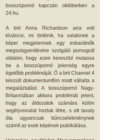
bosszúpornó kapcsán októberben a 
24.hu.
A brit Anna Richardson arra volt 
kíváncsi, mi történik, ha valakinek a 
képei megjelennek egy exbarátnők 
megszégyenítésére szolgáló pornográf 
oldalon, hogy ezen keresztül mutassa 
be a bosszúpornó jelenség egyre 
égetőbb problémáját. Ő a brit Channel 4 
készült dokumentumfilm miatt vállalta a 
megaláztatást. A bosszúpornó Nagy-
Britanniában akkora problémát jelent, 
hogy az áldozatok számára külön 
segélyvonalat hoztak létre, s ott tavaly 
óta ugyancsak bűncselekménynek 
számít az exek képének publikálása.