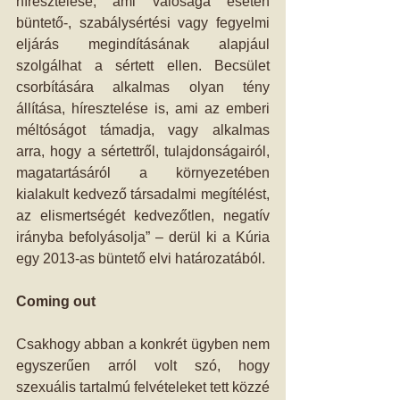
híresztelése, ami valósága esetén 
büntető-, szabálysértési vagy fegyelmi 
eljárás megindításának alapjául 
szolgálhat a sértett ellen. Becsület 
csorbítására alkalmas olyan tény 
állítása, híresztelése is, ami az emberi 
méltóságot támadja, vagy alkalmas 
arra, hogy a sértettről, tulajdonságairól, 
magatartásáról a környezetében 
kialakult kedvező társadalmi megítélést, 
az elismertségét kedvezőtlen, negatív 
irányba befolyásolja” – derül ki a Kúria 
egy 2013-as büntető elvi határozatából.
Coming out
Csakhogy abban a konkrét ügyben nem 
egyszerűen arról volt szó, hogy 
szexuális tartalmú felvételeket tett közzé 