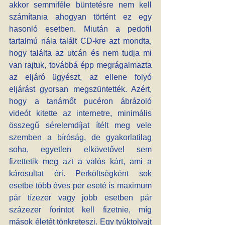
akkor semmiféle büntetésre nem kell 
számítania ahogyan történt ez egy 
hasonló esetben. Miután a pedofil 
tartalmú nála talált CD-kre azt mondta, 
hogy találta az utcán és nem tudja mi 
van rajtuk, továbbá épp megrágalmazta 
az eljáró ügyészt, az ellene folyó 
eljárást gyorsan megszüntették. Azért, 
hogy a tanárnőt pucéron ábrázoló 
videót kitette az internetre, minimális 
összegű sérelemdíjat ítélt meg vele 
szemben a bíróság, de gyakorlatilag 
soha, egyetlen elkövetővel sem 
fizettetik meg azt a valós kárt, ami a 
károsultat éri. Perköltségként sok 
esetbe több éves per eseté is maximum 
pár tízezer vagy jobb esetben pár 
százezer forintot kell fizetnie, míg 
mások életét tönkreteszi. Egy tyúktolvajt 