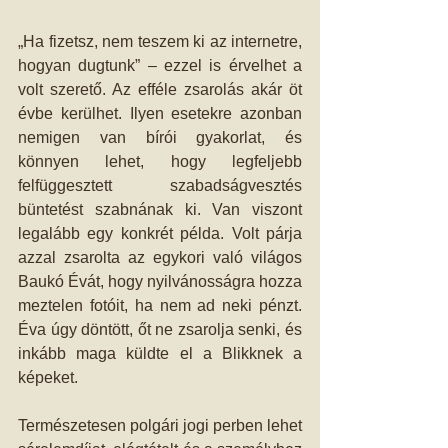
„Ha fizetsz, nem teszem ki az internetre, 
hogyan dugtunk” – ezzel is érvelhet a 
volt szerető. Az efféle zsarolás akár öt 
évbe kerülhet. Ilyen esetekre azonban 
nemigen van bírói gyakorlat, és 
könnyen lehet, hogy legfeljebb 
felfüggesztett szabadságvesztés 
büntetést szabnának ki. Van viszont 
legalább egy konkrét példa. Volt párja 
azzal zsarolta az egykori való világos 
Baukó Évát, hogy nyilvánosságra hozza 
meztelen fotóit, ha nem ad neki pénzt. 
Éva úgy döntött, őt ne zsarolja senki, és 
inkább maga küldte el a Blikknek a 
képeket.
Természetesen polgári jogi perben lehet 