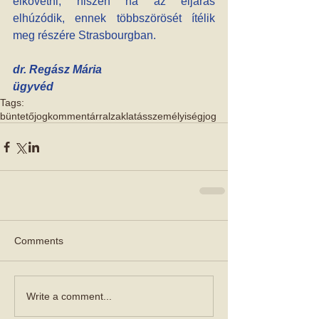
elkövetni, hiszen ha az eljárás 
elhúzódik, ennek többszörösét ítélik 
meg részére Strasbourgban.
dr. Regász Mária 
ügyvéd
Tags:
büntetőjog
kommentárral
zaklatás
személyiségjog
Comments
Write a comment...