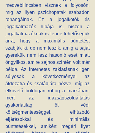
medvebilincsben visznek a folyosón, 
míg az ilyen pszichopaták szabadon 
rohangálnak. Ez a jogalkotók és 
jogalkalmazók hibája is, hiszen a 
jogalkalmazóknak is lenne lehetőségük 
arra, hogy a maximális büntetést 
szabják ki, de nem teszik, amíg a saját 
gyerekük nem lesz hasonló eset miatt 
öngyilkos, amire sajnos szintén volt már 
példa. Az internetes zaklatásnak igen 
súlyosak a következményei az 
áldozatra és családjára nézve, míg az 
elkövető boldogan röhög a markában, 
mert az igazságszolgáltatás 
gyakorlatilag őt védi 
költségmentességgel, elhúzódó 
eljárásokkal és minimális 
büntetésekkel, amikért megéri ilyet 