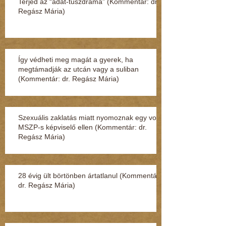
Terjed az “adat-túszdráma” (Kommentár: dr.
Regász Mária)
Így védheti meg magát a gyerek, ha
megtámadják az utcán vagy a suliban
(Kommentár: dr. Regász Mária)
Szexuális zaklatás miatt nyomoznak egy volt
MSZP-s képviselő ellen (Kommentár: dr.
Regász Mária)
28 évig ült börtönben ártatlanul (Kommentár:
dr. Regász Mária)