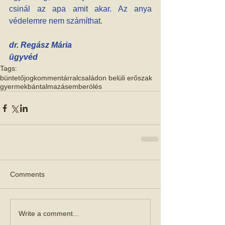
csinál az apa amit akar. Az anya 
védelemre nem számíthat.
dr. Regász Mária
ügyvéd
Tags:
büntetőjog
kommentárral
családon belüli erőszak
gyermekbántalmazás
emberölés
Comments
Write a comment...