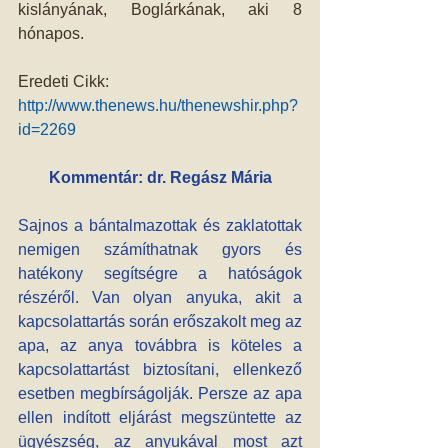
kislányának, Boglárkának, aki 8 
hónapos. 
Eredeti Cikk:
http://www.thenews.hu/thenewshir.php?
id=2269
Kommentár: dr. Regász Mária
Sajnos a bántalmazottak és zaklatottak 
nemigen számíthatnak gyors és 
hatékony segítségre a hatóságok 
részéről. Van olyan anyuka, akit a 
kapcsolattartás során erőszakolt meg az 
apa, az anya továbbra is köteles a 
kapcsolattartást biztosítani, ellenkező 
esetben megbírságolják. Persze az apa 
ellen indított eljárást megszüntette az 
ügyészség, az anyukával most azt 