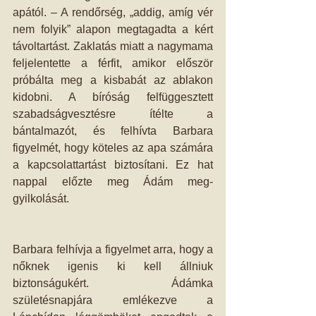
apá­tól. – A rendőrség, „addig, amíg vér 
nem folyik” alapon megtagadta a kért 
távoltartást. Zaklatás miatt a nagymama 
feljelentette a férfit, amikor először 
próbálta meg a kisbabát az ablakon 
kidobni. A bíróság felfüggesztett 
szabadságvesztésre ítélte a 
bántalmazót, és felhívta Barbara 
figyelmét, hogy köteles az apa számára 
a kapcsolattartást biztosítani. Ez hat 
nappal előzte meg Ádám meg­
gyilkolását. 
Barbara felhívja a figyelmet arra, hogy a 
nőknek igenis ki kell állniuk 
biztonságukért. Ádámka 
születésnapjára emlékezve a 