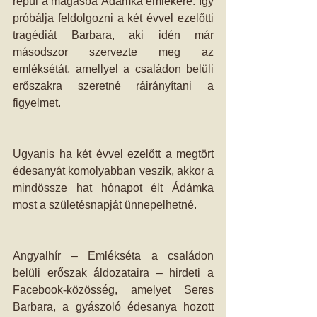
repül a magasba Ádámka emlékére. Így 
próbálja feldolgozni a két évvel ezelőtti 
tragédiát Barbara, aki idén már 
másodszor szervezte meg az 
emléksétát, amellyel a családon belüli 
erőszakra szeretné ráirányítani a 
figyelmet. 
Ugyanis ha két évvel ezelőtt a megtört 
édesanyát komolyabban veszik, akkor a 
mindössze hat hónapot élt Ádámka 
most a születésnapját ünnepelhetné. 
Angyalhír – Emlékséta a családon 
belüli erőszak áldozataira – hirdeti a 
Facebook-közösség, amelyet Seres 
Barbara, a gyászoló édesanya hozott 