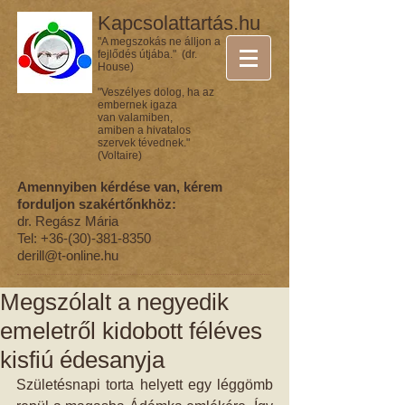
Kapcsolattartás.hu
"A megszokás ne álljon a
fejlődés útjába." (dr.
House)
"Veszélyes dolog, ha az
embernek igaza
van valamiben,
amiben a hivatalos
szervek tévednek."
(Voltaire)
Amennyiben kérdése van, kérem
forduljon szakértőnkhöz:
dr. Regász Mária
Tel:
+36-(30)-381-8350
derill@t-online.hu
Megszólalt a negyedik
emeletről kidobott féléves
kisfiú édesanyja
Születésnapi torta helyett egy léggömb 