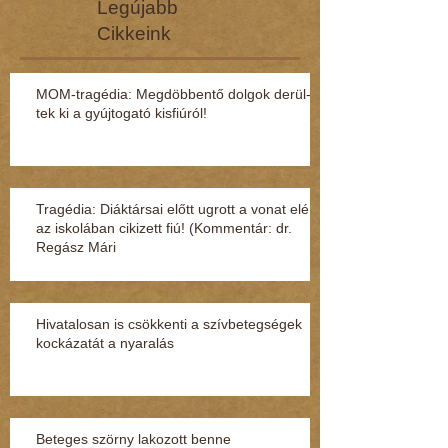
Legújabb
Cikkeink
MOM-tragédia: Megdöbbentő dol­gok de­rül­
tek ki a gyúj­to­gató kisfi­ú­ról!
Tragédia: Diáktársai előtt ugrott a vonat elé
az iskolában cikizett fiú! (Kommentár: dr.
Regász Mári
Hivatalosan is csökkenti a szívbetegségek
kockázatát a nyaralás
Beteges szörny lakozott benne