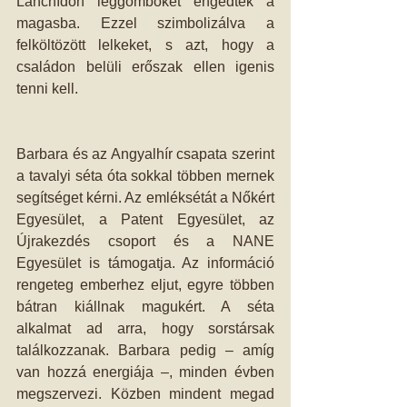
Lánchídon léggömböket engedtek a 
magasba. Ezzel szimbolizálva a 
felköltözött lelkeket, s azt, hogy a 
családon belüli erőszak ellen igenis 
tenni kell. 
Barbara és az Angyalhír csapata szerint 
a tavalyi séta óta sokkal többen mernek 
segítséget kérni. Az emléksétát a Nőkért 
Egyesület, a Patent Egyesület, az 
Újrakezdés csoport és a NANE 
Egyesület is támogatja. Az információ 
rengeteg emberhez eljut, egyre többen 
bátran kiállnak magukért. A séta 
alkalmat ad arra, hogy sorstársak 
találkozzanak. Barbara pedig – amíg 
van hozzá energiája –, minden évben 
megszervezi. Közben mindent megad 