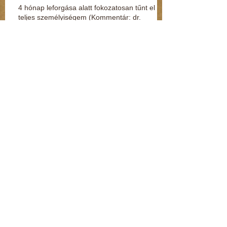
4 hónap leforgása alatt fokozatosan tűnt el a
teljes személyiségem (Kommentár: dr.
Regász Mária)
Kenderesi: Hozzáértem a fenekéhez, de
vétséget nem követtem el (Kommentár: dr.
Regász Mária)
Jelek, amikből rögtön kiderül, ha fuldoklik a
gyereked
Fénylik, de nem arany – a nárcisztikus
személyiség (Kommentár: dr. Regász Mária)