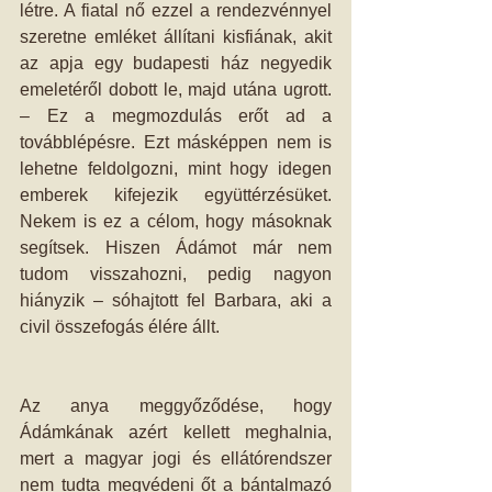
létre. A fiatal nő ezzel a rendezvénnyel 
szeretne emléket állítani kisfiának, akit 
az apja egy budapesti ház negyedik 
emeletéről dobott le, majd utána ugrott. 
– Ez a megmozdulás erőt ad a 
továbblépésre. Ezt másképpen nem is 
lehetne feldolgozni, mint hogy idegen 
emberek kifejezik együttérzésüket. 
Nekem is ez a célom, hogy másoknak 
segítsek. Hiszen Ádámot már nem 
tudom visszahozni, pedig nagyon 
hiányzik – sóhajtott fel Barbara, aki a 
civil összefogás élére állt. 
Az anya meggyőződése, hogy 
Ádámkának azért kellett meghalnia, 
mert a magyar jogi és ellátórendszer 
nem tudta megvédeni őt a bántalmazó 