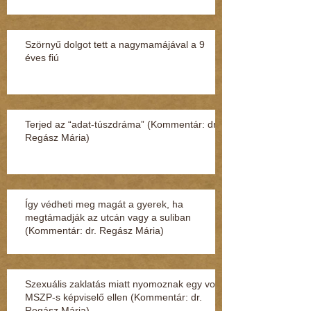
Szörnyű dolgot tett a nagymamájával a 9
éves fiú
Terjed az “adat-túszdráma” (Kommentár: dr.
Regász Mária)
Így védheti meg magát a gyerek, ha
megtámadják az utcán vagy a suliban
(Kommentár: dr. Regász Mária)
Szexuális zaklatás miatt nyomoznak egy volt
MSZP-s képviselő ellen (Kommentár: dr.
Regász Mária)