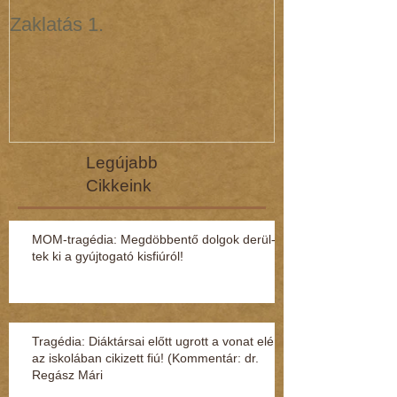
Zaklatás 1.
Zaklatás 3 - 
(interjú dr. R
Legújabb
Cikkeink
MOM-tragédia: Megdöbbentő dol­gok de­rül­
tek ki a gyúj­to­gató kisfi­ú­ról!
Tragédia: Diáktársai előtt ugrott a vonat elé
az iskolában cikizett fiú! (Kommentár: dr.
Regász Mári