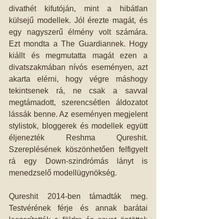
divathét kifutóján, mint a hibátlan 
külsejű modellek. Jól érezte magát, és 
egy nagyszerű élmény volt számára. 
Ezt mondta a The Guardiannek. Hogy 
kiállt és megmutatta magát ezen a 
divatszakmában nívós eseményen, azt 
akarta elérni, hogy végre máshogy 
tekintsenek rá, ne csak a savval 
megtámadott, szerencsétlen áldozatot 
lássák benne. Az eseményen megjelent 
stylistok, bloggerek és modellek együtt 
éljenezték Reshma Qureshit. 
Szereplésének köszönhetően felfigyelt 
rá egy Down-szindrómás lányt is 
menedzselő modellügynökség.
Qureshit 2014-ben támadták meg. 
Testvérének férje és annak barátai 