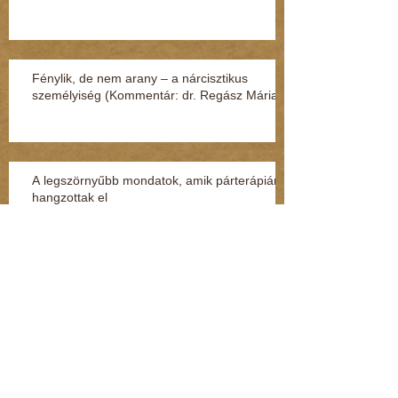
Fénylik, de nem arany – a nárcisztikus
személyiség (Kommentár: dr. Regász Mária)
A legszörnyűbb mondatok, amik párterápián
hangzottak el
A FIÚ, AKIT ORVOSI UTASÍTÁSRA
LÁNYKÉNT NEVELTEK
A gyereknek árt a testi fenyítés, függetlenül