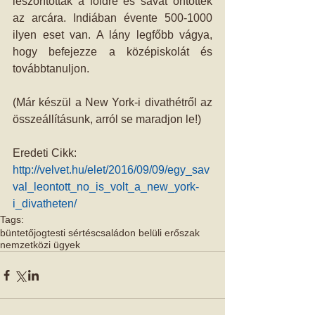
leszorították a földre és savat öntöttek 
az arcára. Indiában évente 500-1000 
ilyen eset van. A lány legfőbb vágya, 
hogy befejezze a középiskolát és 
továbbtanuljon. 
(Már készül a New York-i divathétről az 
összeállításunk, arról se maradjon le!)
Eredeti Cikk: 
http://velvet.hu/elet/2016/09/09/egy_sav
val_leontott_no_is_volt_a_new_york-
i_divatheten/
Tags:
büntetőjog
testi sértés
családon belüli erőszak
nemzetközi ügyek