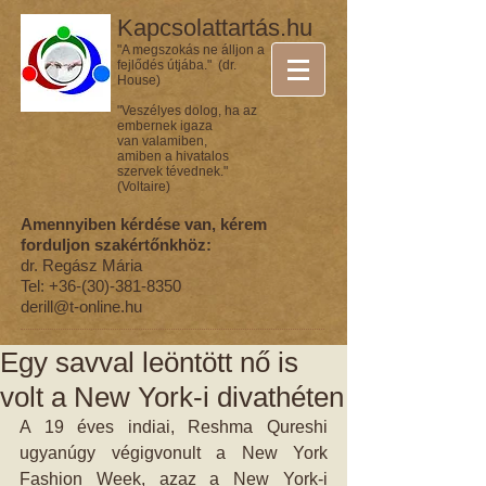
Kapcsolattartás.hu
"A megszokás ne álljon a
fejlődés útjába." (dr.
House)
"Veszélyes dolog, ha az
embernek igaza
van valamiben,
amiben a hivatalos
szervek tévednek."
(Voltaire)
Amennyiben kérdése van, kérem
forduljon szakértőnkhöz:
dr. Regász Mária
Tel:
+36-(30)-381-8350
derill@t-online.hu
Egy savval leöntött nő is
volt a New York-i divathéten
A 19 éves indiai, Reshma Qureshi 
ugyanúgy végigvonult a New York 
Fashion Week, azaz a New York-i 