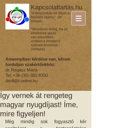
Kapcsolattartás.hu
"A megszokás ne álljon a
fejlődés útjába." (dr.
House)
"Veszélyes dolog, ha az
embernek igaza
van valamiben,
amiben a hivatalos
szervek tévednek."
(Voltaire)
Amennyiben kérdése van, kérem
forduljon szakértőnkhöz:
dr. Regász Mária
Tel:
+36-(30)-381-8350
derill@t-online.hu
Így vernek át rengeteg
magyar nyugdíjast! Íme,
mire figyeljen!
Még mindig sok fogyasztó kér 