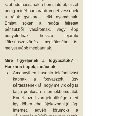
szabadulhassanak a bemutatóról, ezzel 
pedig minél hamarabb véget vessenek 
a rájuk gyakorolt lelki nyomásnak. 
Emiatt sokan a régóta félretett 
pénzükből vásárolnak, vagy épp 
bonyolódnak hosszú lejáratú 
kölcsönszerződés megkötésébe is, 
melyet utóbb megbánnak.
Mire figyeljenek a fogyasztók? - 
Hasznos tippek, tanácsok
Amennyiben hasonló telefonhívást 
kapnak a fogyasztók, úgy 
kérdezzenek rá, hogy melyik cég is 
tartja pontosan a termékbemutatót. 
Ennek azért van jelentősége, mert 
így időben lehet tájékozódni (újság, 
internet, egyéb fórumok) a 