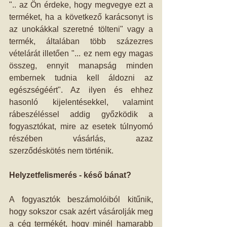
".. az Ön érdeke, hogy megvegye ezt a 
terméket, ha a következő karácsonyt is 
az unokákkal szeretné tölteni" vagy a 
termék, általában több százezres 
vételárát illetően "... ez nem egy magas 
összeg, ennyit manapság minden 
embernek tudnia kell áldozni az 
egészségéért". Az ilyen és ehhez 
hasonló kijelentésekkel, valamint 
rábeszéléssel addig győzködik a 
fogyasztókat, mire az esetek túlnyomó 
részében vásárlás, azaz 
szerződéskötés nem történik.
Helyzetfelismerés - késő bánat?
A fogyasztók beszámolóiból kitűnik, 
hogy sokszor csak azért vásárolják meg 
a cég termékét, hogy minél hamarabb 