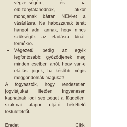
végzettségére, és ha 
elbizonytalanodnak, akkor 
mondjanak bátran NEM-et a 
vásárlásra. Ne habozzanak tehát 
hangot adni annak, hogy nincs 
szükségük az eladásra kínált 
termékre.  
Végezetül pedig az egyik 
legfontosabb: győződjenek meg 
minden esetben arról, hogy van-e 
elállási joguk, ha később mégis 
meggondolnák magukat! 
A fogyasztók, hogy rendezetlen 
jogvitájukat illetően ingyenesen 
kaphatnak jogi segítséget a független, 
szakmai alapon eljáró békéltető 
testületektől.
Eredeti Cikk: 