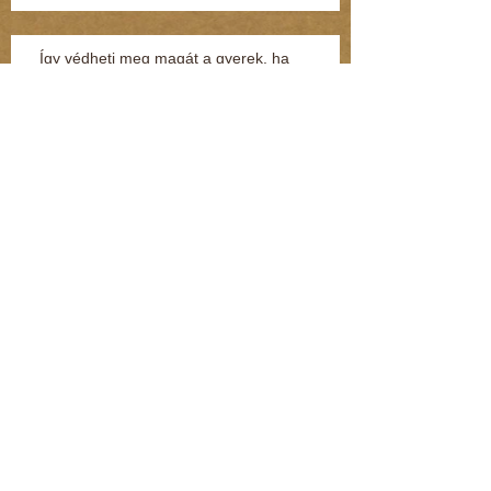
Így védheti meg magát a gyerek, ha
megtámadják az utcán vagy a suliban
(Kommentár: dr. Regász Mária)
Szexuális zaklatás miatt nyomoznak egy volt
MSZP-s képviselő ellen (Kommentár: dr.
Regász Mária)
28 évig ült börtönben ártatlanul (Kommentár:
dr. Regász Mária)
4 hónap leforgása alatt fokozatosan tűnt el a
teljes személyiségem (Kommentár: dr.
Regász Mária)