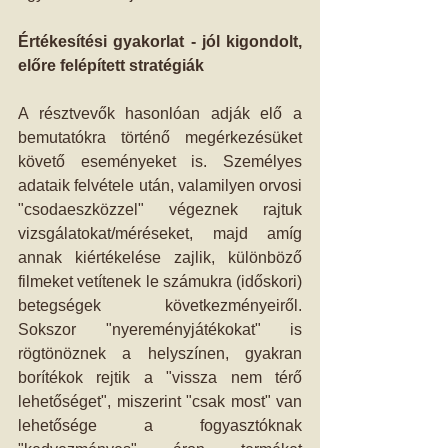
Értékesítési gyakorlat - jól kigondolt, 
előre felépített stratégiák
A résztvevők hasonlóan adják elő a 
bemutatókra történő megérkezésüket 
követő eseményeket is. Személyes 
adataik felvétele után, valamilyen orvosi 
"csodaeszközzel" végeznek rajtuk 
vizsgálatokat/méréseket, majd amíg 
annak kiértékelése zajlik, különböző 
filmeket vetítenek le számukra (időskori) 
betegségek következményeiről. 
Sokszor "nyereményjátékokat" is 
rögtönöznek a helyszínen, gyakran 
borítékok rejtik a "vissza nem térő 
lehetőséget", miszerint "csak most" van 
lehetősége a fogyasztóknak 