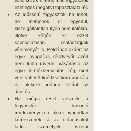
vállalkozás híréről, más fogyasztók 
esetleges (negatív) tapasztalatairól.  
Az időskorú fogyasztók, ha lehet, 
ne menjenek el egyedül, 
kiszolgáltatottan ilyen bemutatókra, 
illetve kérjék ki ezzel 
kapcsolatosan családtagjaik 
véleményét is. Példának okáért az 
egyik nyugdíjas résztvevőt azért 
nem tudta rávenni vásárlásra az 
egyik termékbemutatós cég, mert 
vele volt két tinédzserkorú unokája 
is, akiknek időben feltűnt az 
átverés.  
Ha mégis részt vesznek a 
fogyasztók hasonló 
rendezvényeken, akkor nyugodtan 
kérdezzenek rá az előadásokat 
tartó személyek iskolai 