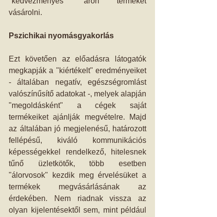
"kedvezményes" áron terméket 
vásárolni.
Pszichikai nyomásgyakorlás
Ezt követően az előadásra látogatók 
megkapják a "kiértékelt" eredményeiket 
- általában negatív, egészségromlást 
valószínűsítő adatokat -, melyek alapján 
"megoldásként" a cégek saját 
termékeiket ajánlják megvételre. Majd 
az általában jó megjelenésű, határozott 
fellépésű, kiváló kommunikációs 
képességekkel rendelkező, hitelesnek 
tűnő üzletkötők, több esetben 
"álorvosok" kezdik meg érvelésüket a 
termékek megvásárlásának az 
érdekében. Nem riadnak vissza az 
olyan kijelentésektől sem, mint például 