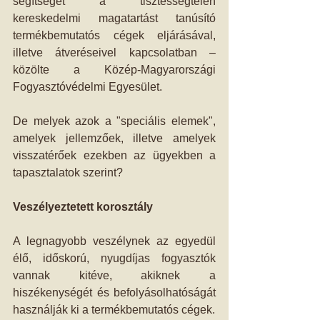
segítséget a tisztességtelen 
kereskedelmi magatartást tanúsító 
termékbemutatós cégek eljárásával, 
illetve átveréseivel kapcsolatban – 
közölte a Közép-Magyarországi 
Fogyasztóvédelmi Egyesület.
De melyek azok a "speciális elemek", 
amelyek jellemzőek, illetve amelyek 
visszatérőek ezekben az ügyekben a 
tapasztalatok szerint?
Veszélyeztetett korosztály
A legnagyobb veszélynek az egyedül 
élő, időskorú, nyugdíjas fogyasztók 
vannak kitéve, akiknek a 
hiszékenységét és befolyásolhatóságát 
használják ki a termékbemutatós cégek.