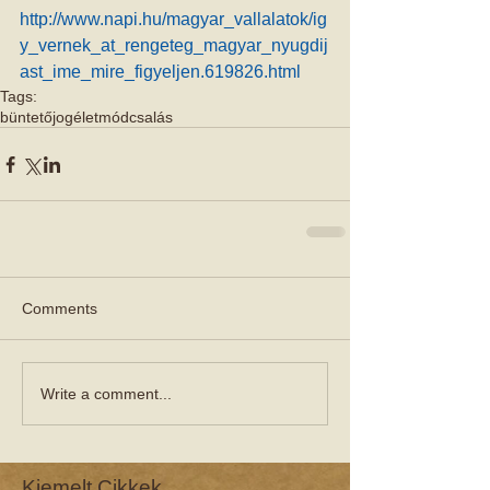
http://www.napi.hu/magyar_vallalatok/ig
y_vernek_at_rengeteg_magyar_nyugdij
ast_ime_mire_figyeljen.619826.html
Tags:
büntetőjog
életmód
csalás
Comments
Write a comment...
Kiemelt Cikkek