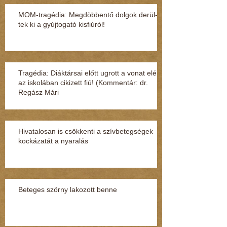
MOM-tragédia: Megdöbbentő dol­gok de­rül­
tek ki a gyúj­to­gató kisfi­ú­ról!
Tragédia: Diáktársai előtt ugrott a vonat elé
az iskolában cikizett fiú! (Kommentár: dr.
Regász Mári
Hivatalosan is csökkenti a szívbetegségek
kockázatát a nyaralás
Beteges szörny lakozott benne