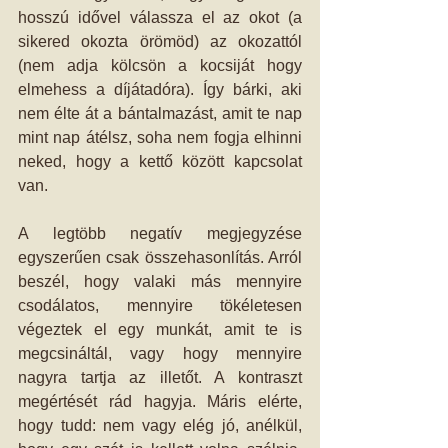
hosszú idővel válassza el az okot (a 
sikered okozta örömöd) az okozattól 
(nem adja kölcsön a kocsiját hogy 
elmehess a díjátadóra). Így bárki, aki 
nem élte át a bántalmazást, amit te nap 
mint nap átélsz, soha nem fogja elhinni 
neked, hogy a kettő között kapcsolat 
van.
A legtöbb negatív megjegyzése 
egyszerűen csak összehasonlítás. Arról 
beszél, hogy valaki más mennyire 
csodálatos, mennyire tökéletesen 
végeztek el egy munkát, amit te is 
megcsináltál, vagy hogy mennyire 
nagyra tartja az illetőt. A kontraszt 
megértését rád hagyja. Máris elérte, 
hogy tudd: nem vagy elég jó, anélkül, 