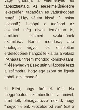
vagy ignorálja a véleményed és 
tapasztalataid. Az éleselméjűségedre 
lekezelően, tagadóan és vádaskodóan 
reagál (“Úgy vélem kissé túl sokat 
olvasol!“). Lesöpri a tudásod az 
asztalról még olyan témákban is, 
amikben elismert szakértőnek 
számítasz. Bármit mondasz, arra 
önelégült vigyor, és eltúlzottan 
érdeklődőnek hangzó felkiáltás a válasz 
(“Ahaaaa!” “Nem mondod komolyaaan!” 
“Tééényleg?“) Ezek után világossá teszi 
a számodra, hogy egy szóra se figyelt 
abból, amit mondtál.
6. Eléri, hogy őrültnek tűnj. Ha 
megpróbálod szembesíteni valamivel, 
amit tett, elmagyarázza neked, hogy 
“nagyon élénk képzelőerőd van” (ezt a 