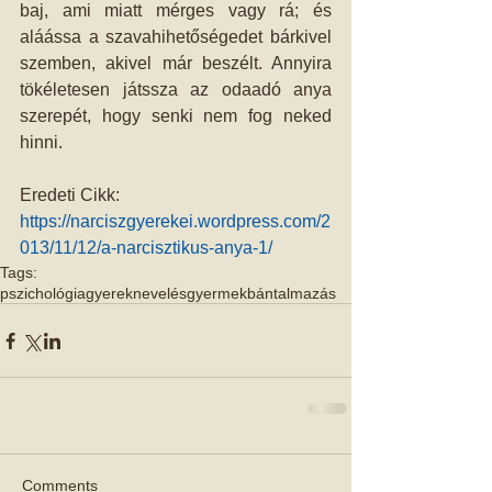
baj, ami miatt mérges vagy rá; és 
aláássa a szavahihetőségedet bárkivel 
szemben, akivel már beszélt. Annyira 
tökéletesen játssza az odaadó anya 
szerepét, hogy senki nem fog neked 
hinni.
Eredeti Cikk: 
https://narciszgyerekei.wordpress.com/2
013/11/12/a-narcisztikus-anya-1/
Tags:
pszichológia
gyereknevelés
gyermekbántalmazás
Comments