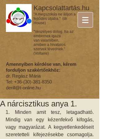
Kapcsolattartás.hu
"A megszokás ne álljon a
fejlődés útjába." (dr.
House)
"Veszélyes dolog, ha az
embernek igaza
van valamiben,
amiben a hivatalos
szervek tévednek."
(Voltaire)
Amennyiben kérdése van, kérem
forduljon szakértőnkhöz:
dr. Regász Mária
Tel:
+36-(30)-381-8350
derill@t-online.hu
A nárcisztikus anya 1.
1. Minden amit tesz, letagadható. 
Mindig van egy kézenfekvő kifogás, 
vagy magyarázat. A kegyetlenkedéseit 
szeretetteli kifejezésekbe csomagolja. 