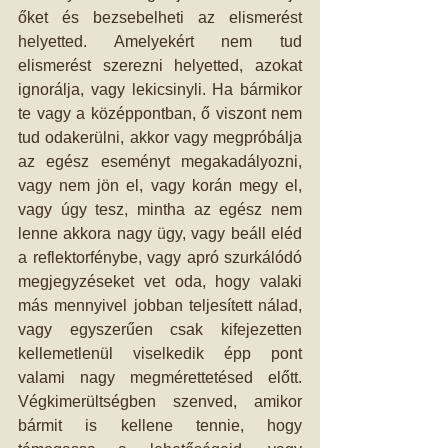
őket és bezsebelheti az elismerést 
helyetted. Amelyekért nem tud 
elismerést szerezni helyetted, azokat 
ignorálja, vagy lekicsinyli. Ha bármikor 
te vagy a középpontban, ő viszont nem 
tud odakerülni, akkor vagy megpróbálja 
az egész eseményt megakadályozni, 
vagy nem jön el, vagy korán megy el, 
vagy úgy tesz, mintha az egész nem 
lenne akkora nagy ügy, vagy beáll eléd 
a reflektorfénybe, vagy apró szurkálódó 
megjegyzéseket vet oda, hogy valaki 
más mennyivel jobban teljesített nálad, 
vagy egyszerűen csak kifejezetten 
kellemetlenül viselkedik épp pont 
valami nagy megmérettetésed előtt. 
Végkimerültségben szenved, amikor 
bármit is kellene tennie, hogy 