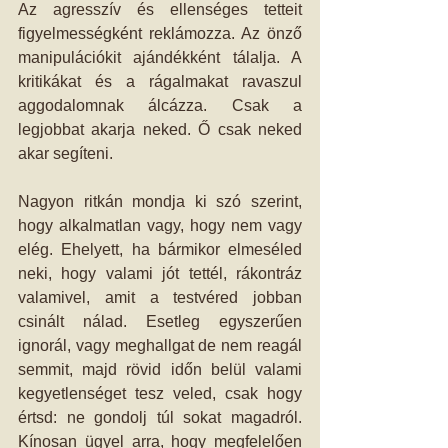
Az agresszív és ellenséges tetteit 
figyelmességként reklámozza. Az önző 
manipulációkit ajándékként tálalja. A 
kritikákat és a rágalmakat ravaszul 
aggodalomnak álcázza. Csak a 
legjobbat akarja neked. Ő csak neked 
akar segíteni.
Nagyon ritkán mondja ki szó szerint, 
hogy alkalmatlan vagy, hogy nem vagy 
elég. Ehelyett, ha bármikor elmeséled 
neki, hogy valami jót tettél, rákontráz 
valamivel, amit a testvéred jobban 
csinált nálad. Esetleg egyszerűen 
ignorál, vagy meghallgat de nem reagál 
semmit, majd rövid időn belül valami 
kegyetlenséget tesz veled, csak hogy 
értsd: ne gondolj túl sokat magadról. 
Kínosan ügyel arra, hogy megfelelően 