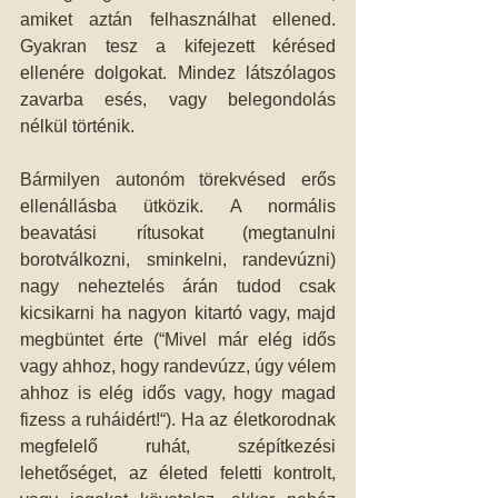
amiket aztán felhasználhat ellened. 
Gyakran tesz a kifejezett kérésed 
ellenére dolgokat. Mindez látszólagos 
zavarba esés, vagy belegondolás 
nélkül történik.
Bármilyen autonóm törekvésed erős 
ellenállásba ütközik. A normális 
beavatási rítusokat (megtanulni 
borotválkozni, sminkelni, randevúzni) 
nagy neheztelés árán tudod csak 
kicsikarni ha nagyon kitartó vagy, majd 
megbüntet érte (“Mivel már elég idős 
vagy ahhoz, hogy randevúzz, úgy vélem 
ahhoz is elég idős vagy, hogy magad 
fizess a ruháidért!“). Ha az életkorodnak 
megfelelő ruhát, szépítkezési 
lehetőséget, az életed feletti kontrolt, 