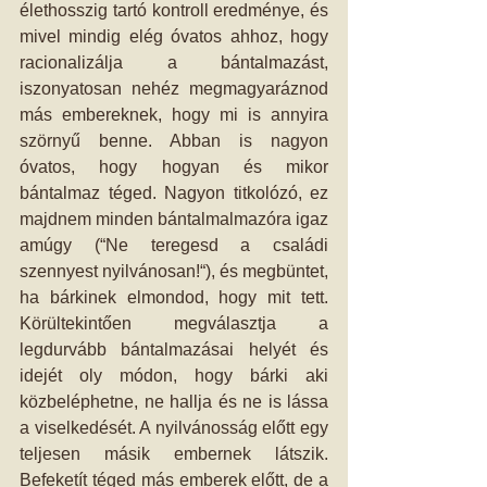
élethosszig tartó kontroll eredménye, és 
mivel mindig elég óvatos ahhoz, hogy 
racionalizálja a bántalmazást, 
iszonyatosan nehéz megmagyaráznod 
más embereknek, hogy mi is annyira 
szörnyű benne. Abban is nagyon 
óvatos, hogy hogyan és mikor 
bántalmaz téged. Nagyon titkolózó, ez 
majdnem minden bántalmalmazóra igaz 
amúgy (“Ne teregesd a családi 
szennyest nyilvánosan!“), és megbüntet, 
ha bárkinek elmondod, hogy mit tett. 
Körültekintően megválasztja a 
legdurvább bántalmazásai helyét és 
idejét oly módon, hogy bárki aki 
közbeléphetne, ne hallja és ne is lássa 
a viselkedését. A nyilvánosság előtt egy 
teljesen másik embernek látszik. 
Befeketít téged más emberek előtt, de a 