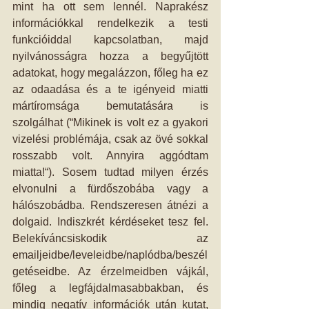
mint ha ott sem lennél. Naprakész 
információkkal rendelkezik a testi 
funkcióiddal kapcsolatban, majd 
nyilvánosságra hozza a begyűjtött 
adatokat, hogy megalázzon, főleg ha ez 
az odaadása és a te igényeid miatti 
mártíromsága bemutatására is 
szolgálhat (“Mikinek is volt ez a gyakori 
vizelési problémája, csak az övé sokkal 
rosszabb volt. Annyira aggódtam 
miatta!“). Sosem tudtad milyen érzés 
elvonulni a fürdőszobába vagy a 
hálószobádba. Rendszeresen átnézi a 
dolgaid. Indiszkrét kérdéseket tesz fel. 
Belekíváncsiskodik az 
emailjeidbe/leveleidbe/naplódba/beszél
getéseidbe. Az érzelmeidben vájkál, 
főleg a legfájdalmasabbakban, és 
mindig negatív információk után kutat, 