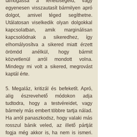
támogassa a lehetőségeid, vagy 
egyenesen visszautasít bármilyen apró 
dolgot, amivel téged segíthetne. 
Utálatosan viselkedik olyan dolgokkal 
kapcsolatban, amik marginálisan 
kapcsolódnak a sikeredhez, így 
elhomályosítva a sikered miatt érzett 
örömöd anélkül, hogy bármit 
közvetlenül arról mondott volna. 
Mindegy mi volt a sikered, megrovást 
kaptál érte.
5. Megaláz, kritizál és befeketít. Apró, 
alig észrevehető módokon adja 
tudtodra, hogy a testvéreidet, vagy 
bármely más embert többre tartja nálad. 
Ha arról panaszkodsz, hogy valaki más 
rosszul bánik veled, az illető pártját 
fogja még akkor is, ha nem is ismeri. 