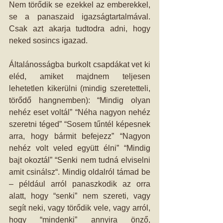
Nem törődik se ezekkel az emberekkel, 
se a panaszaid igazságtartalmával. 
Csak azt akarja tudtodra adni, hogy 
neked sosincs igazad.
Általánosságba burkolt csapdákat vet ki 
eléd, amiket majdnem teljesen 
lehetetlen kikerülni (mindig szeretetteli, 
törődő hangnemben): “Mindig olyan 
nehéz eset voltál” “Néha nagyon nehéz 
szeretni téged” “Sosem tűntél képesnek 
arra, hogy bármit befejezz” “Nagyon 
nehéz volt veled együtt élni” “Mindig 
bajt okoztál” “Senki nem tudná elviselni 
amit csinálsz“. Mindig oldalról támad be 
– például arról panaszkodik az orra 
alatt, hogy “senki” nem szereti, vagy 
segít neki, vagy törődik vele, vagy arról, 
hogy “mindenki” annyira önző, 