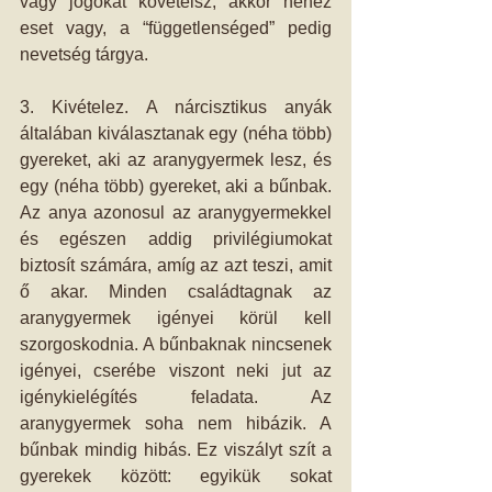
vagy jogokat követelsz, akkor nehéz 
eset vagy, a “függetlenséged” pedig 
nevetség tárgya.
3. Kivételez. A nárcisztikus anyák 
általában kiválasztanak egy (néha több) 
gyereket, aki az aranygyermek lesz, és 
egy (néha több) gyereket, aki a bűnbak. 
Az anya azonosul az aranygyermekkel 
és egészen addig privilégiumokat 
biztosít számára, amíg az azt teszi, amit 
ő akar. Minden családtagnak az 
aranygyermek igényei körül kell 
szorgoskodnia. A bűnbaknak nincsenek 
igényei, cserébe viszont neki jut az 
igénykielégítés feladata. Az 
aranygyermek soha nem hibázik. A 
bűnbak mindig hibás. Ez viszályt szít a 
gyerekek között: egyikük sokat 