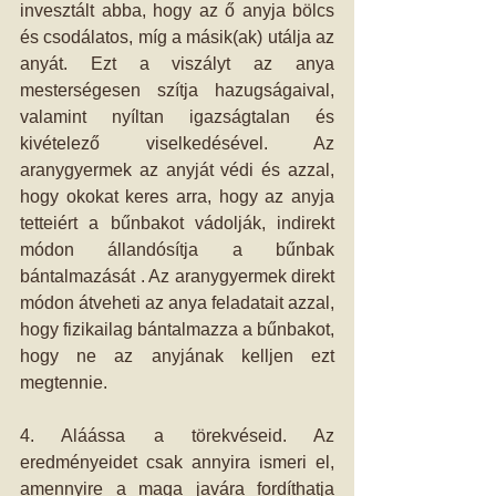
invesztált abba, hogy az ő anyja bölcs 
és csodálatos, míg a másik(ak) utálja az 
anyát. Ezt a viszályt az anya 
mesterségesen szítja hazugságaival, 
valamint nyíltan igazságtalan és 
kivételező viselkedésével. Az 
aranygyermek az anyját védi és azzal, 
hogy okokat keres arra, hogy az anyja 
tetteiért a bűnbakot vádolják, indirekt 
módon állandósítja a bűnbak 
bántalmazását . Az aranygyermek direkt 
módon átveheti az anya feladatait azzal, 
hogy fizikailag bántalmazza a bűnbakot, 
hogy ne az anyjának kelljen ezt 
megtennie.
4. Aláássa a törekvéseid. Az 
eredményeidet csak annyira ismeri el, 
amennyire a maga javára fordíthatja 