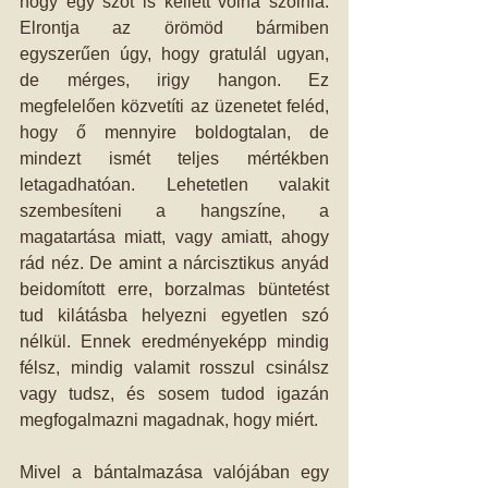
hogy egy szót is kellett volna szólnia. 
Elrontja az örömöd bármiben 
egyszerűen úgy, hogy gratulál ugyan, 
de mérges, irigy hangon. Ez 
megfelelően közvetíti az üzenetet feléd, 
hogy ő mennyire boldogtalan, de 
mindezt ismét teljes mértékben 
letagadhatóan. Lehetetlen valakit 
szembesíteni a hangszíne, a 
magatartása miatt, vagy amiatt, ahogy 
rád néz. De amint a nárcisztikus anyád 
beidomított erre, borzalmas büntetést 
tud kilátásba helyezni egyetlen szó 
nélkül. Ennek eredményeképp mindig 
félsz, mindig valamit rosszul csinálsz 
vagy tudsz, és sosem tudod igazán 
megfogalmazni magadnak, hogy miért.
Mivel a bántalmazása valójában egy 