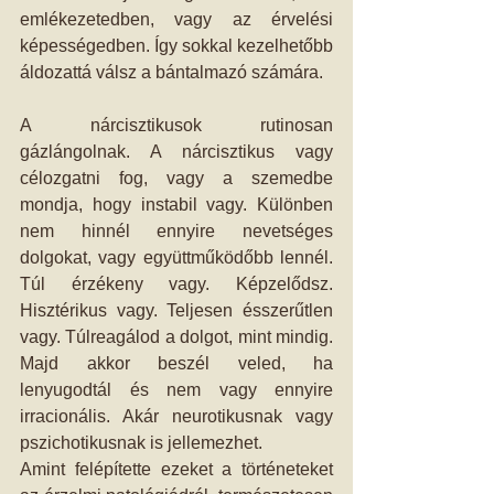
emlékezetedben, vagy az érvelési 
képességedben. Így sokkal kezelhetőbb 
áldozattá válsz a bántalmazó számára.
A nárcisztikusok rutinosan 
gázlángolnak. A nárcisztikus vagy 
célozgatni fog, vagy a szemedbe 
mondja, hogy instabil vagy. Különben 
nem hinnél ennyire nevetséges 
dolgokat, vagy együttműködőbb lennél. 
Túl érzékeny vagy. Képzelődsz. 
Hisztérikus vagy. Teljesen ésszerűtlen 
vagy. Túlreagálod a dolgot, mint mindig. 
Majd akkor beszél veled, ha 
lenyugodtál és nem vagy ennyire 
irracionális. Akár neurotikusnak vagy 
pszichotikusnak is jellemezhet.
Amint felépítette ezeket a történeteket 