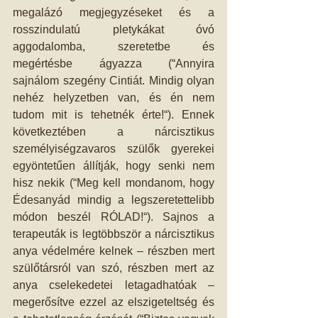
megalázó megjegyzéseket és a 
rosszindulatú pletykákat óvó 
aggodalomba, szeretetbe és 
megértésbe ágyazza (“Annyira 
sajnálom szegény Cintiát. Mindig olyan 
nehéz helyzetben van, és én nem 
tudom mit is tehetnék érte!“). Ennek 
következtében a nárcisztikus 
személyiségzavaros szülők gyerekei 
egyöntetűen állítják, hogy senki nem 
hisz nekik (“Meg kell mondanom, hogy 
Édesanyád mindig a legszeretettelibb 
módon beszél RÓLAD!“). Sajnos a 
terapeuták is legtöbbször a nárcisztikus 
anya védelmére kelnek – részben mert 
szülőtársról van szó, részben mert az 
anya cselekedetei letagadhatóak – 
megerősítve ezzel az elszigeteltség és 