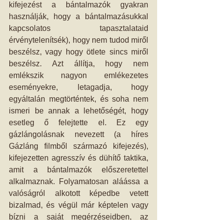
kifejezést a bántalmazók gyakran 
használják, hogy a bántalmazásukkal 
kapcsolatos tapasztalataid 
érvénytelenítsék), hogy nem tudod miről 
beszélsz, vagy hogy ötlete sincs miről 
beszélsz. Azt állítja, hogy nem 
emlékszik nagyon emlékezetes 
eseményekre, letagadja, hogy 
egyáltalán megtörténtek, és soha nem 
ismeri be annak a lehetőségét, hogy 
esetleg ő felejtette el. Ez egy 
gázlángolásnak nevezett (a híres 
Gázláng filmből származó kifejezés), 
kifejezetten agresszív és dühítő taktika, 
amit a bántalmazók előszeretettel 
alkalmaznak. Folyamatosan aláássa a 
valóságról alkotott képedbe vetett 
bizalmad, és végül már képtelen vagy 
bízni a saját megérzéseidben, az 