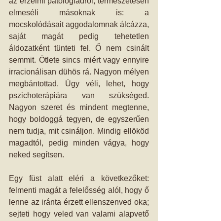
az érzelmi patológiádról, természetesen 
elmeséli másoknak is: a 
mocskolódásait aggodalomnak álcázza, 
saját magát pedig tehetetlen 
áldozatként tünteti fel. Ő nem csinált 
semmit. Ötlete sincs miért vagy ennyire 
irracionálisan dühös rá. Nagyon mélyen 
megbántottad. Úgy véli, lehet, hogy 
pszichoterápiára van szükséged. 
Nagyon szeret és mindent megtenne, 
hogy boldoggá tegyen, de egyszerűen 
nem tudja, mit csináljon. Mindig ellököd 
magadtól, pedig minden vágya, hogy 
neked segítsen.
Egy füst alatt eléri a következőket: 
felmenti magát a felelősség alól, hogy ő 
lenne az iránta érzett ellenszenved oka; 
sejteti hogy veled van valami alapvető 