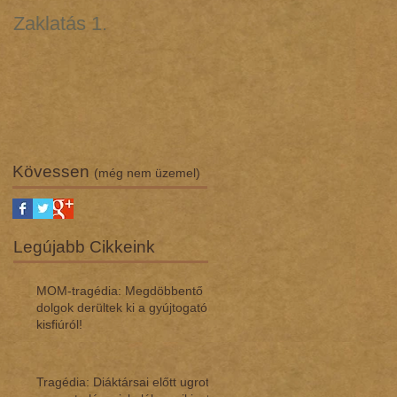
Zaklatás 1.
Zaklatás 3 - Lúgos
támadás (interjú dr.
Regász Máriával)
Kövessen
(még nem üzemel)
Legújabb Cikkeink
MOM-tragédia: Megdöbbentő
dol­gok de­rül­tek ki a gyúj­to­gató
kisfi­ú­ról!
Tragédia: Diáktársai előtt ugrott