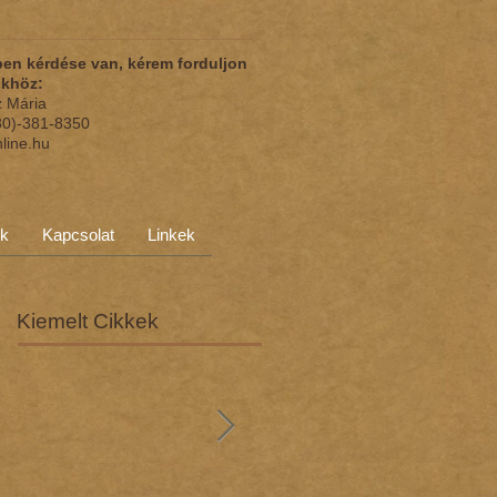
en kérdése van, kérem forduljon
nkhöz:
z Mária
(30)-381-8350
nline.hu
ok
Kapcsolat
Linkek
Kiemelt Cikkek