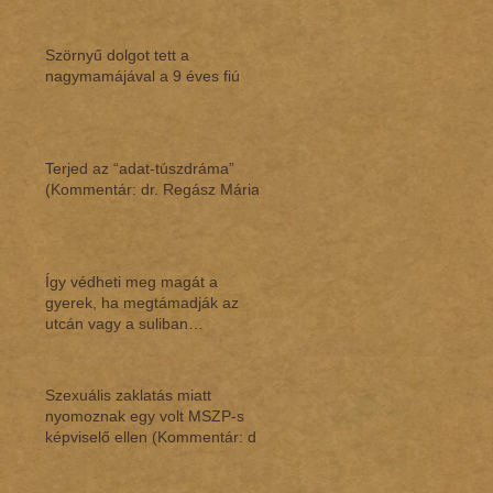
Szörnyű dolgot tett a
nagymamájával a 9 éves fiú
Terjed az “adat-túszdráma”
(Kommentár: dr. Regász Mária)
Így védheti meg magát a
gyerek, ha megtámadják az
utcán vagy a suliban
(Kommentár: dr. Regász Mária)
Szexuális zaklatás miatt
nyomoznak egy volt MSZP-s
képviselő ellen (Kommentár: dr.
Regász Mária)