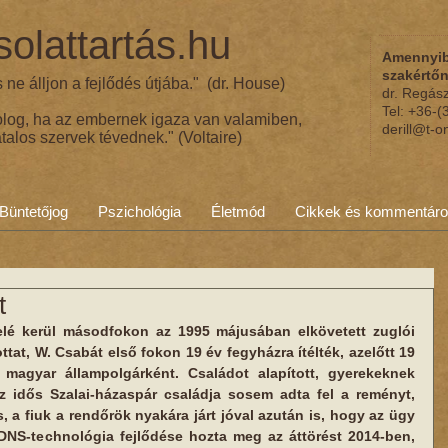
olattartás.hu
Amennyib
szakértő
ne álljon a fejlődés útjába." (dr. House)
dr. Regás
Tel: +36-
olog, ha az embernek igaza van valamiben,
derill@t-o
talos szervek tévednek." (Voltaire)
Büntetőjog
Pszichológia
Életmód
Cikkek és kommentár
t
elé kerül másodfokon az 1995 májusában elkövetett zuglói 
tat, W. Csabát első fokon 19 év fegyházra ítélték, azelőtt 19 
 magyar állampolgárként. Családot alapított, gyerekeknek 
 az idős Szalai-házaspár családja sosem adta fel a reményt, 
 a fiuk a rendőrök nyakára járt jóval azután is, hogy az ügy 
 DNS-technológia fejlődése hozta meg az áttörést 2014-ben, 