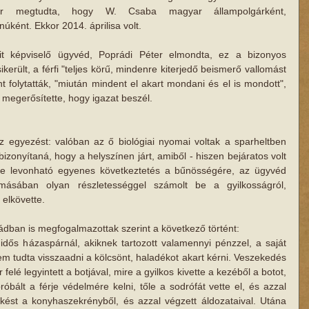
kor megtudta, hogy W. Csaba magyar állampolgárként, 
úként. Ekkor 2014. áprilisa volt.
it képviselő ügyvéd, Poprádi Péter elmondta, ez a bizonyos 
erült, a férfi "teljes körű, mindenre kiterjedő beismerő vallomást 
nt folytatták, "miután mindent el akart mondani és el is mondott", 
s megerősítette, hogy igazat beszél.
 egyezést: valóban az ő biológiai nyomai voltak a sparheltben 
izonyítaná, hogy a helyszínen járt, amiből - hiszen bejáratos volt 
 levonható egyenes következtetés a bűnösségére, az ügyvéd 
másában olyan részletességgel számolt be a gyilkosságról, 
 elkövette.
ádban is megfogalmazottak szerint a következő történt:
dős házaspárnál, akiknek tartozott valamennyi pénzzel, a saját 
Nem tudta visszaadni a kölcsönt, haladékot akart kérni. Veszekedés 
felé legyintett a botjával, mire a gyilkos kivette a kezéből a botot, 
óbált a férje védelmére kelni, tőle a sodrófát vette el, és azzal 
kést a konyhaszekrényből, és azzal végzett áldozataival. Utána 