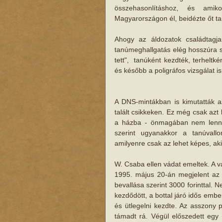
összehasonlításhoz, és ami
Magyarországon él, beidézte őt tan
Ahogy az áldozatok családtagja
tanúmeghallgatás elég hosszúra sik
tett",  tanúként kezdték, terheltké
és később a poligráfos vizsgálat i
A DNS-mintákban is kimutatták az
talált csikkeken. Ez még csak azt b
a házba - önmagában nem lenne
szerint ugyanakkor a tanúvallo
amilyenre csak az lehet képes, aki
W. Csaba ellen vádat emeltek. A v
1995. május 20-án megjelent az i
bevallása szerint 3000 forinttal. 
kezdődött, a bottal járó idős ember 
és ütlegelni kezdte. Az asszony pr
támadt rá. Végül előszedett egy 