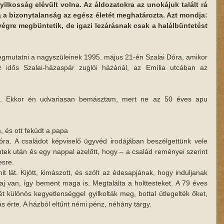
yilkosság elévült volna. Az áldozatokra az unokájuk talált rá 
 a bizonytalanság az egész életét meghatározta. Azt mondja: 
végre megbüntetik, de igazi lezárásnak csak a halálbüntetést 
 megmutatni a nagyszüleinek 1995. május 21-én Szalai Dóra, amikor 
z idős Szalai-házaspár zuglói házánál, az Emília utcában az 
. Ekkor én udvariasan bemásztam, mert ne az 50 éves apu 
 és ott feküdt a papa
Dóra. A családot képviselő ügyvéd irodájában beszélgettünk vele 
ntek után és egy nappal azelőtt, hogy – a család reményei szerint 
esre.
t lát. Kijött, kimászott, és szólt az édesapjának, hogy induljanak 
aj van, így bement maga is. Megtalálta a holttesteket. A 79 éves 
t különös kegyetlenséggel gyilkolták meg, bottal ütlegelték őket, 
s érte. A házból eltűnt némi pénz, néhány tárgy.