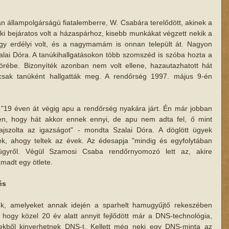
 állampolgárságú fiatalemberre, W. Csabára terelődött, akinek a 
aki bejáratos volt a házaspárhoz, kisebb munkákat végzett nekik a 
ogy erdélyi volt, és a nagymamám is onnan települt át. Nagyon 
lai Dóra. A tanúkihallgatásokon több szomszéd is szóba hozta a 
ókörébe. Bizonyíték azonban nem volt ellene, hazautazhatott hát 
csak tanúként hallgatták meg. A rendőrség 1997. május 9-én 
e. "19 éven át végig apu a rendőrség nyakára járt. Én már jobban 
n, hogy hát akkor ennek ennyi, de apu nem adta fel, ő mint 
jszolta az igazságot" - mondta Szalai Dóra. A döglött ügyek 
k, ahogy teltek az évek. Az édesapja "mindig és egyfolytában 
 ügyről. Végül Szamosi Csaba rendőrnyomozó lett az, akire 
ámadt egy ötlete.
és
kek, amelyeket annak idején a sparhelt hamugyűjtő rekeszében 
 hogy közel 20 év alatt annyit fejlődött már a DNS-technológia, 
ekből kinyerhetnek DNS-t. Kellett még neki egy DNS-minta az 