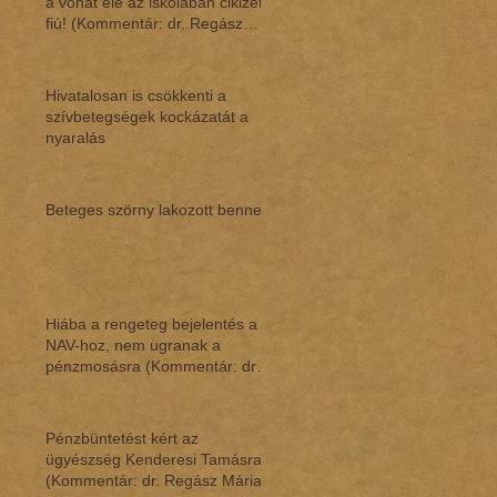
a vonat elé az iskolában cikizett
fiú! (Kommentár: dr. Regász
Mári
Hivatalosan is csökkenti a
szívbetegségek kockázatát a
nyaralás
Beteges szörny lakozott benne
Hiába a rengeteg bejelentés a
NAV-hoz, nem ugranak a
pénzmosásra (Kommentár: dr.
Regász Mária)
Pénzbüntetést kért az
ügyészség Kenderesi Tamásra
(Kommentár: dr. Regász Mária)