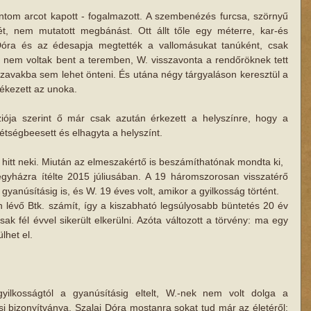
tom arcot kapott - fogalmazott. A szembenézés furcsa, szörnyű 
t, nem mutatott megbánást. Ott állt tőle egy méterre, kar-és 
 Dóra és az édesapja megtették a vallomásukat tanúként, csak 
nem voltak bent a teremben, W. visszavonta a rendőröknek tett 
zavakba sem lehet önteni. És utána négy tárgyaláson keresztül a 
lékezett az unoka.
ziója szerint ő már csak azután érkezett a helyszínre, hogy a 
étségbeesett és elhagyta a helyszínt.
hitt neki. Miután az elmeszakértő is beszámíthatónak mondta ki,
gyházra ítélte 2015 júliusában. A 19 háromszorosan visszatérő 
 gyanúsításig is, és W. 19 éves volt, amikor a gyilkosság történt.
lévő Btk. számít, így a kiszabható legsúlyosabb büntetés 20 év 
sak fél évvel sikerült elkerülni. Azóta változott a törvény: ma egy 
lhet el.
lkosságtól a gyanúsításig eltelt, W.-nek nem volt dolga a 
csi bizonyítványa. Szalai Dóra mostanra sokat tud már az életéről: 