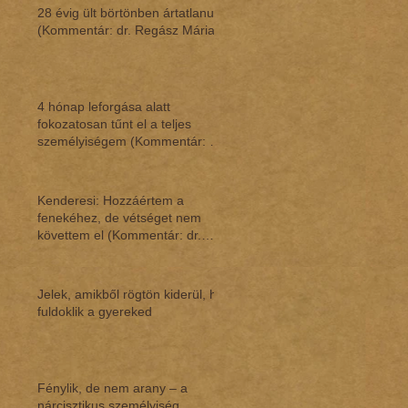
28 évig ült börtönben ártatlanul
(Kommentár: dr. Regász Mária)
4 hónap leforgása alatt
fokozatosan tűnt el a teljes
személyiségem (Kommentár: dr.
Regász Mária)
Kenderesi: Hozzáértem a
fenekéhez, de vétséget nem
követtem el (Kommentár: dr.
Regász Mária)
Jelek, amikből rögtön kiderül, ha
fuldoklik a gyereked
Fénylik, de nem arany – a
nárcisztikus személyiség