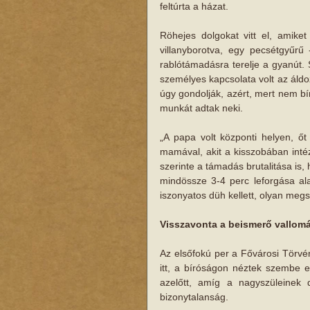
feltúrta a házat.
Röhejes dolgokat vitt el, amike
villanyborotva, egy pecsétgyűrű 
rablótámadásra terelje a gyanút. 
személyes kapcsolata volt az áldoz
úgy gondolják, azért, mert nem bír
munkát adtak neki.
„A papa volt központi helyen, őt 
mamával, akit a kisszobában intéze
szerinte a támadás brutalitása is,
mindössze 3-4 perc leforgása ala
iszonyatos düh kellett, olyan megs
Visszavonta a beismerő vallom
Az elsőfokú per a Fővárosi Törvény
itt, a bíróságon néztek szembe e
azelőtt, amíg a nagyszüleinek d
bizonytalanság.