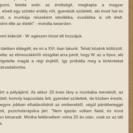
lgozni, letette estin az érettségit, megkapta a magyar 
lvett egy szintén erdély nőt, gyerekük született, aki most hat év 
ott, a munkája részeként iskolákba, óvodákba is vitt ételt. 
nt élte az életét" - mondta keserűen.
int kiderült - W. egészen közel élt hozzájuk.
erületben éldegélt, és mi a XVI.-ban lakunk. Tehát közénk költözött
ta: az elmeszakértői vizsgálat arra jutott, hogy W. az a típus, aki 
zigetelte magát a régi énjétől, így próbálta meg a történteket 
a társadalomba.
tért a pályájáról. Az akkor 20 éves lány a munkába menekült, az 
ett, komoly kapcsolata lett, gyerekei születtek, de közben érezte, 
gyre jobban elhatárolódott az emberektől, végül pánikbeteggé 
tt, pszichoterápiára járt. "Nem igazán voltam fiatal, és most 
 kimaradt. Mintha felébredtem volna 20 év után, csak ez az idő 
a.