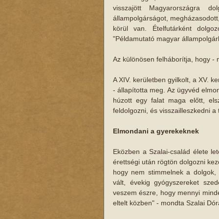
visszajött Magyarországra do
állampolgárságot, megházasodott, e
körül van. Ételfutárként dolgoz
"Példamutató magyar állampolgárké
Az különösen felháborítja, hogy - m
A XIV. kerületben gyilkolt, a XV. k
- állapította meg. Az ügyvéd elmond
húzott egy falat maga előtt, els
feldolgozni, és visszailleszkedni 
Elmondani a gyerekeknek
Eközben a Szalai-család élete le
érettségi után rögtön dolgozni kezd
hogy nem stimmelnek a dolgok, e
vált, évekig gyógyszereket szede
veszem észre, hogy mennyi minden
eltelt közben" - mondta Szalai Dór