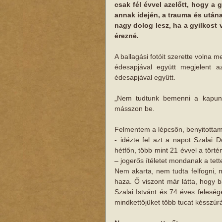
csak fél évvel azelőtt, hogy a g
annak idején, a trauma és utána
nagy dolog lesz, ha a gyilkost 
érezné.
A ballagási fotóit szerette volna
édesapjával együtt megjelent a
édesapjával együtt.
„Nem tudtunk bemenni a kapun
másszon be.
Felmentem a lépcsőn, benyitottam,
- idézte fel azt a napot Szalai 
hétfőn, több mint 21 évvel a törté
– jogerős ítéletet mondanak a tett
Nem akarta, nem tudta felfogni, mi
haza. Ő viszont már látta, hogy b
Szalai Istvánt és 74 éves feleségé
mindkettőjüket több tucat késszúrá