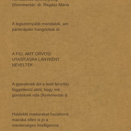
(Kommentár: dr. Regász Mária)
A legszörnyűbb mondatok, amik
párterápián hangzottak el
A FIÚ, AKIT ORVOSI
UTASÍTÁSRA LÁNYKÉNT
NEVELTEK
A gyereknek árt a testi fenyítés,
függetlenül attól, hogy mit
gondolunk róla (Kommentár dr.
Regász M
Haldokló madarakat hazahordó
macska ellen is jó a
mesterséges intelligencia