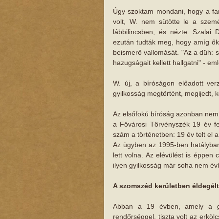
Úgy szoktam mondani, hogy a fan
volt, W. nem sütötte le a szemé
lábbilincsben, és nézte. Szalai
ezután tudták meg, hogy amíg ők 
beismerő vallomását. "Az a düh: s
hazugságait kellett hallgatni" - em
W. új, a bíróságon előadott ver
gyilkosság megtörtént, megijedt, k
Az elsőfokú bíróság azonban nem 
a Fővárosi Törvényszék 19 év fe
szám a történetben: 19 év telt el a
Az ügyben az 1995-ben hatályban 
lett volna. Az elévülést is éppen c
ilyen gyilkosság már soha nem évü
A szomszéd kerületben éldegélt
Abban a 19 évben, amely a gyi
rendőrséggel, tiszta volt az erköl