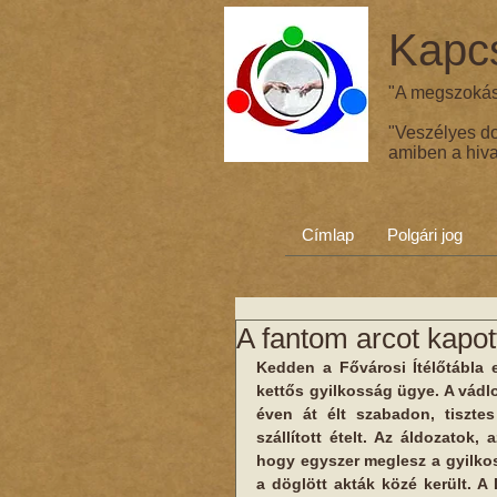
Kapcs
"A megszokás 
"Veszélyes d
amiben a hiva
Címlap
Polgári jog
A fantom arcot kapot
Kedden a Fővárosi Ítélőtábla 
kettős gyilkosság ügye. A vádlot
éven át élt szabadon, tisztes
szállított ételt. Az áldozatok,
hogy egyszer meglesz a gyilkos,
a döglött akták közé került. A