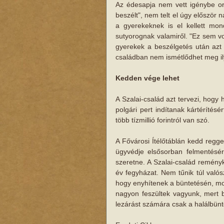
Az édesapja nem vett igénybe orv
beszélt", nem telt el úgy először n
a gyerekeknek is el kellett mon
sutyorognak valamiről. "Ez sem vo
gyerekek a beszélgetés után azt 
családban nem ismétlődhet meg il
Kedden vége lehet
A Szalai-család azt tervezi, hogy 
polgári pert indítanak kártérítés
több tízmillió forintról van szó.
A Fővárosi Ítélőtáblán kedd regg
ügyvédje elsősorban felmentésér
szeretne. A Szalai-család reményk
év fegyházat. Nem tűnik túl valós
hogy enyhítenek a büntetésén, mo
nagyon feszültek vagyunk, mert b
lezárást számára csak a halálbün