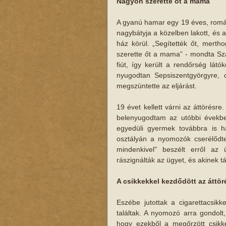
Nagyon szerette őt a mama
A gyanú hamar egy 19 éves, román
nagybátyja a közelben lakott, és 
ház körül. „Segítették őt, merth
szerette őt a mama” - mondta Sza
fiút, így került a rendőrség lát
nyugodtan Sepsiszentgyörgyre, 
megszüntette az eljárást.
19 évet kellett várni az áttörésr
belenyugodtam az utóbbi évekbe
egyedüli gyermek továbbra is ha
osztályán a nyomozók cserélődte
mindenkivel" beszélt erről az
rászignálták az ügyet, és akinek t
A csikkekkel kezdődött az áttör
Eszébe jutottak a cigarettacsik
találtak. A nyomozó arra gondolt,
hogy ezekből a megőrzött csikk