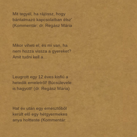
Mit tegyél, ha rájössz, hogy
bántalmazó kapcsolatban élsz?
(Kommentár: dr. Regász Mária)
Mikor viheti el, és mi van, ha
nem hozza vissza a gyereket?
Amit tudni kell a
gyermekláthatásról (Ko
Leugrott egy 12 éves kisfiú a
hetedik emeletről! Búcsúlevelet
is hagyott! (dr. Regász Mária)
Hat év után egy emésztőből
került elő egy hétgyermekes
anya holtteste (Kommentár:
dr.Regász Mária)