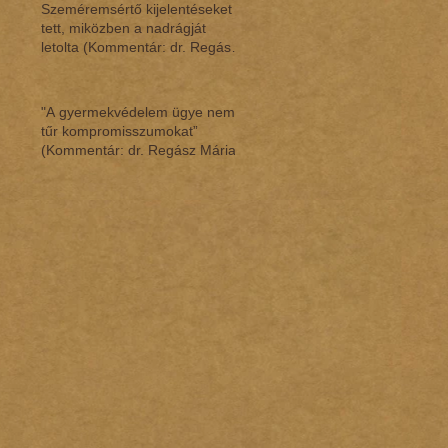
Szeméremsértő kijelentéseket
tett, miközben a nadrágját
letolta (Kommentár: dr. Regász
Mária)
"A gyermekvédelem ügye nem
tűr kompromisszumokat”
(Kommentár: dr. Regász Mária)