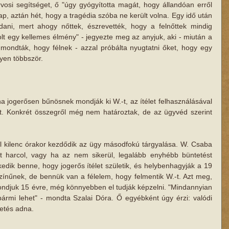
osi segítséget, ő "úgy gyógyította magát, hogy állandóan erről 
ap, aztán hét, hogy a tragédia szóba ne került volna. Egy idő után 
dani, mert ahogy nőttek, észrevették, hogy a felnőttek mindig 
lt egy kellemes élmény" - jegyezte meg az anyjuk, aki - miután a 
mondták, hogy félnek - azzal próbálta nyugtatni őket, hogy egy 
yen többször.
ha jogerősen bűnösnek mondják ki W.-t, az ítélet felhasználásával 
ért. Konkrét összegről még nem határoztak, de az ügyvéd szerint 
el kilenc órakor kezdődik az ügy másodfokú tárgyalása. W. Csaba 
t harcol, vagy ha az nem sikerül, legalább enyhébb büntetést 
edik benne, hogy jogerős ítélet születik, és helybenhagyják a 19 
zínűnek, de bennük van a félelem, hogy felmentik W.-t. Azt meg, 
ndjuk 15 évre, még könnyebben el tudják képzelni. "Mindannyian 
ármi lehet" - mondta Szalai Dóra. Ő egyébként úgy érzi: valódi 
tetés adna.