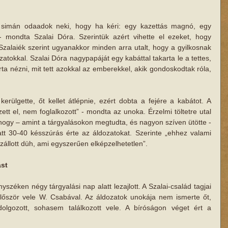
t simán odaadok neki, hogy ha kéri: egy kazettás magnó, egy 
- mondta Szalai Dóra. Szerintük azért vihette el ezeket, hogy 
Szalaiék szerint ugyanakkor minden arra utalt, hogy a gyilkosnak 
atokkal. Szalai Dóra nagypapáját egy kabáttal takarta le a tettes, 
ta nézni, mit tett azokkal az emberekkel, akik gondoskodtak róla, 
kerülgette, őt kellet átlépnie, ezért dobta a fejére a kabátot. A 
tt el, nem foglalkozott” - mondta az unoka. Érzelmi töltetre utal 
 hogy – amint a tárgyalásokon megtudta, és nagyon szíven ütötte - 
tt 30-40 késszúrás érte az áldozatokat. Szerinte „ehhez valami 
zállott düh, ami egyszerűen elképzelhetetlen”.
ást
széken négy tárgyalási nap alatt lezajlott. A Szalai-család tagjai 
lőször vele W. Csabával. Az áldozatok unokája nem ismerte őt,  
olgozott, sohasem találkozott vele. A bíróságon véget ért a 