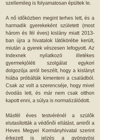
szellemileg is folyamatosan épültek le.
A nő időközben megint terhes lett, és a 
harmadik gyerekeként született (most 
három és fél éves) kislány miatt 2013-
ban újra a hivatalok látókörébe került, 
miután a gyerek vészesen lefogyott. Az 
Indexnek nyilatkozó illetékes 
gyermekjóléti szolgálat egykori 
dolgozója arról beszélt, hogy a kislányt 
hiába próbálták kimenteni a családból. 
Csak az volt a szerencséje, hogy mivel 
óvodás lett, és már nem csak otthon 
kapott enni, a súlya is normalizálódott.
Másfél éves testvérénél a szülők 
elutasították a védőnői ellátást, amiről a 
Heves Megyei Kormányhivatal szerint 
érkezett is jelzés a gyöngyösi 