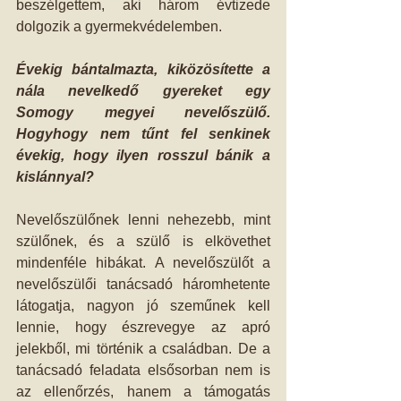
beszélgettem, aki három évtizede 
dolgozik a gyermekvédelemben.
Évekig bántalmazta, kiközösítette a 
nála nevelkedő gyereket egy 
Somogy megyei nevelőszülő. 
Hogyhogy nem tűnt fel senkinek 
évekig, hogy ilyen rosszul bánik a 
kislánnyal?
Nevelőszülőnek lenni nehezebb, mint 
szülőnek, és a szülő is elkövethet 
mindenféle hibákat. A nevelőszülőt a 
nevelőszülői tanácsadó háromhetente 
látogatja, nagyon jó szeműnek kell 
lennie, hogy észrevegye az apró 
jelekből, mi történik a családban. De a 
tanácsadó feladata elsősorban nem is 
az ellenőrzés, hanem a támogatás 