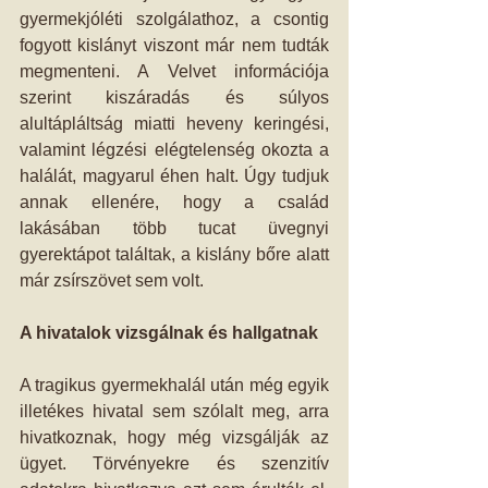
gyermekjóléti szolgálathoz, a csontig 
fogyott kislányt viszont már nem tudták 
megmenteni. A Velvet információja 
szerint kiszáradás és súlyos 
alultápláltság miatti heveny keringési, 
valamint légzési elégtelenség okozta a 
halálát, magyarul éhen halt. Úgy tudjuk 
annak ellenére, hogy a család 
lakásában több tucat üvegnyi 
gyerektápot találtak, a kislány bőre alatt 
már zsírszövet sem volt.
A hivatalok vizsgálnak és hallgatnak
A tragikus gyermekhalál után még egyik 
illetékes hivatal sem szólalt meg, arra 
hivatkoznak, hogy még vizsgálják az 
ügyet. Törvényekre és szenzitív 