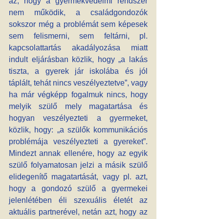
az, hogy a gyermekvédelmi rendszer 
nem működik, a családgondozók 
sokszor még a problémát sem képesek 
sem felismerni, sem feltárni, pl. 
kapcsolattartás akadályozása miatt 
indult eljárásban közlik, hogy „a lakás 
tiszta, a gyerek jár iskolába és jól 
táplált, tehát nincs veszélyeztetve”, vagy 
ha már végképp fogalmuk nincs, hogy 
melyik szülő mely magatartása és 
hogyan veszélyezteti a gyermeket, 
közlik, hogy: „a szülők kommunikációs 
problémája veszélyezteti a gyereket”. 
Mindezt annak ellenére, hogy az egyik 
szülő folyamatosan jelzi a másik szülő 
elidegenítő magatartását, vagy pl. azt, 
hogy a gondozó szülő a gyermekei 
jelenlétében éli szexuális életét az 
aktuális partnerével, netán azt, hogy az 