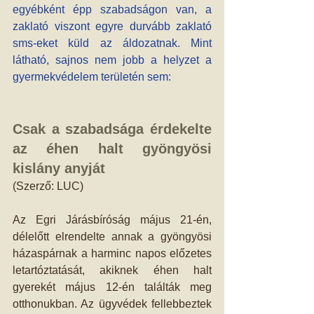
egyébként épp szabadságon van, a 
zaklató viszont egyre durvább zaklató 
sms-eket küld az áldozatnak. Mint 
látható, sajnos nem jobb a helyzet a 
gyermekvédelem területén sem:
Csak a szabadsága érdekelte 
az éhen halt gyöngyösi 
kislány anyját
(Szerző: LUC)
Az Egri Járásbíróság május 21-én, 
délelőtt elrendelte annak a gyöngyösi 
házaspárnak a harminc napos előzetes 
letartóztatását, akiknek éhen halt 
gyerekét május 12-én találták meg 
otthonukban. Az ügyvédek fellebbeztek 