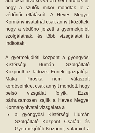
adatokra hivatkozva azt sem árulták el, 
hogy a szülők mikor mondtak le a 
védőnői ellátásról. A Heves Megyei 
Kormányhivatalnál csak annyit közöltek, 
hogy a védőnő jelzett a gyermekjóléti 
szolgálatnak, és több vizsgálatot is 
indítottak.
A gyermekjóléti központ a gyöngyösi 
Kistérségi Humán Szolgáltató 
Központhoz tartozik. Ennek igazgatója, 
Maka Piroska nem válaszolt 
kérdéseinkre, csak annyit mondott, hogy 
belső vizsgálat folyik. Ezzel 
párhuzamosan zajlik a Heves Megyei 
Kormányhivatal vizsgálata a 
a gyöngyösi Kistérségi Humán 
Szolgáltató Központ Család- és 
Gyermekjóléti Központ, valamint a 