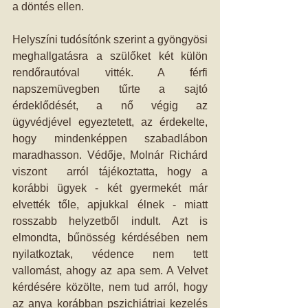
a döntés ellen.
Helyszíni tudósítónk szerint a gyöngyösi 
meghallgatásra a szülőket két külön 
rendőrautóval vitték. A férfi 
napszemüvegben tűrte a sajtó 
érdeklődését, a nő végig az 
ügyvédjével egyeztetett, az érdekelte, 
hogy mindenképpen szabadlábon 
maradhasson. Védője, Molnár Richárd 
viszont  arról tájékoztatta, hogy a 
korábbi ügyek - két gyermekét már 
elvették tőle, apjukkal élnek - miatt 
rosszabb helyzetből indult. Azt is 
elmondta, bűnösség kérdésében nem 
nyilatkoztak, védence nem tett 
vallomást, ahogy az apa sem. A Velvet 
kérdésére közölte, nem tud arról, hogy 
az anya korábban pszichiátriai kezelés 