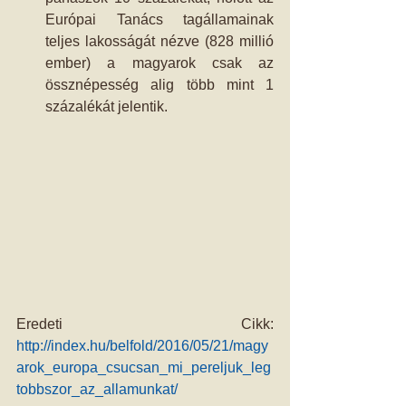
Európai Tanács tagállamainak 
teljes lakosságát nézve (828 millió 
ember) a magyarok csak az 
össznépesség alig több mint 1 
százalékát jelentik. 
Eredeti Cikk: 
http://index.hu/belfold/2016/05/21/magy
arok_europa_csucsan_mi_pereljuk_leg
tobbszor_az_allamunkat/