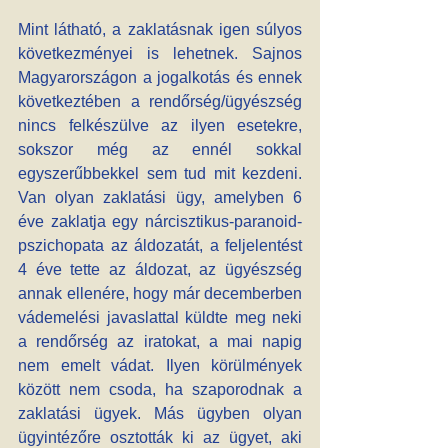
Mint látható, a zaklatásnak igen súlyos 
következményei is lehetnek. Sajnos 
Magyarországon a jogalkotás és ennek 
következtében a rendőrség/ügyészség 
nincs felkészülve az ilyen esetekre, 
sokszor még az ennél sokkal 
egyszerűbbekkel sem tud mit kezdeni. 
Van olyan zaklatási ügy, amelyben 6 
éve zaklatja egy nárcisztikus-paranoid-
pszichopata az áldozatát, a feljelentést 
4 éve tette az áldozat, az ügyészség 
annak ellenére, hogy már decemberben 
vádemelési javaslattal küldte meg neki 
a rendőrség az iratokat, a mai napig 
nem emelt vádat. Ilyen körülmények 
között nem csoda, ha szaporodnak a 
zaklatási ügyek. Más ügyben olyan 
ügyintézőre osztották ki az ügyet, aki 