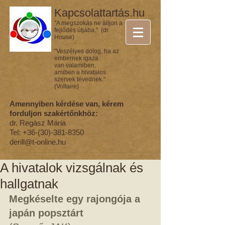
Kapcsolattartás.hu
"A megszokás ne álljon a
fejlődés útjába." (dr.
House)
"Veszélyes dolog, ha az
embernek igaza
van valamiben,
amiben a hivatalos
szervek tévednek."
(Voltaire)
Amennyiben kérdése van, kérem
forduljon szakértőnkhöz:
dr. Regász Mária
Tel:
+36-(30)-381-8350
derill@t-online.hu
A hivatalok vizsgálnak és
hallgatnak
Megkéselte egy rajongója a 
japán popsztárt