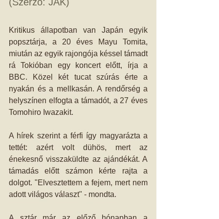
(Szerző: JAK)
Kritikus állapotban van Japán egyik 
popsztárja, a 20 éves Mayu Tomita, 
miután az egyik rajongója késsel támadt 
rá Tokióban egy koncert előtt, írja a 
BBC. Közel két tucat szúrás érte a 
nyakán és a mellkasán. A rendőrség a 
helyszínen elfogta a támadót, a 27 éves 
Tomohiro Iwazakit.
A hírek szerint a férfi így magyarázta a 
tettét: azért volt dühös, mert az 
énekesnő visszaküldte az ajándékát. A 
támadás előtt számon kérte rajta a 
dolgot. "Elvesztettem a fejem, mert nem 
adott világos választ" - mondta.
A sztár már az előző hónapban a 