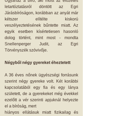
Ugyanaz a bíró, aki most az előzetes 
letartóztatásról döntött az Egri 
Járásbíróságon, korábban az anyát már 
kétszer elítélte kiskorú 
veszélyeztetésének bűntette miatt. Az 
egyik esetben kísértetiesen hasonló 
dolog történt, mint most - mondta 
Snellenperger Judit, az Egri 
Törvényszék szóvivője.
Négyből négy gyereket éheztetett
A 36 éves nőnek ügyészségi forrásunk 
szerint négy gyereke volt. Két korábbi 
kapcsolatából egy fia és egy lánya 
született, de a gyerekeket még évekkel 
ezelőtt a vér szerinti apjuknál helyezte 
el a bíróság, mert
hiányos ellátásuk miatt fizikailag és 