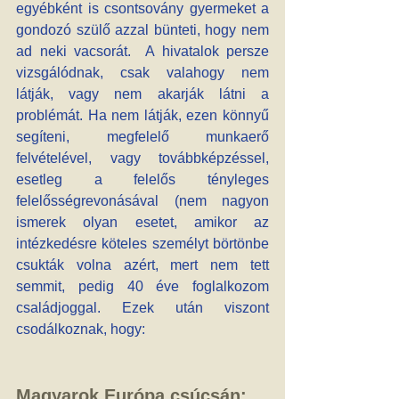
egyébként is csontsovány gyermeket a 
gondozó szülő azzal bünteti, hogy nem 
ad neki vacsorát.  A hivatalok persze 
vizsgálódnak, csak valahogy nem 
látják, vagy nem akarják látni a 
problémát. Ha nem látják, ezen könnyű 
segíteni, megfelelő munkaerő 
felvételével, vagy továbbképzéssel, 
esetleg a felelős tényleges 
felelősségrevonásával (nem nagyon 
ismerek olyan esetet, amikor az 
intézkedésre köteles személyt börtönbe 
csukták volna azért, mert nem tett 
semmit, pedig 40 éve foglalkozom 
családjoggal. Ezek után viszont 
csodálkoznak, hogy:
Magyarok Európa csúcsán: 