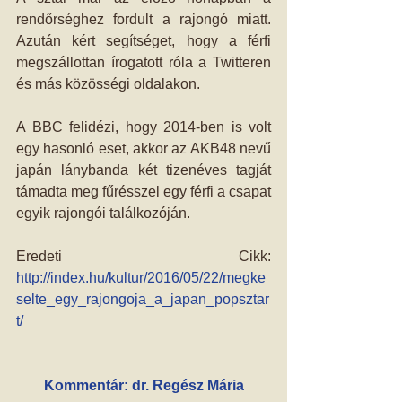
rendőrséghez fordult a rajongó miatt. 
Azután kért segítséget, hogy a férfi 
megszállottan írogatott róla a Twitteren 
és más közösségi oldalakon.
A BBC felidézi, hogy 2014-ben is volt 
egy hasonló eset, akkor az AKB48 nevű 
japán lánybanda két tizenéves tagját 
támadta meg fűrésszel egy férfi a csapat 
egyik rajongói találkozóján.
Eredeti Cikk: 
http://index.hu/kultur/2016/05/22/megke
selte_egy_rajongoja_a_japan_popsztar
t/
Kommentár: dr. Regész Mária