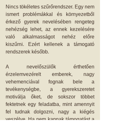
Nincs tökéletes szűrőrendszer. Egy nem 
ismert problémákkal és környezetből 
érkező gyerek nevelésében rengeteg 
nehézség lehet, az ennek kezelésére 
való alkalmasságot nehéz előre 
kiszűrni. Ezért kellenek a támogató 
rendszerek később.
A nevelőszülők érthetően 
érzelemvezérelt emberek, nagy 
vehemenciával fognak bele a 
tevékenységbe, a gyerekszeretet 
motiválja őket, de sokszor többet 
fektetnek egy feladatba, mint amennyit 
fel tudnak dolgozni, nagy a kiégés 
veszélye. Ha nem kapnak támogatást a 
nehéz helyzetekben, akkor érzelmileg 
kifáradnak 2-3-4 év múlva, és a gyerek 