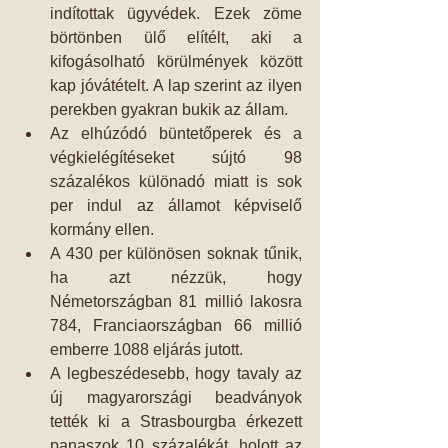
indítottak ügyvédek. Ezek zöme 
börtönben ülő elítélt, aki a 
kifogásolható körülmények között 
kap jóvátételt. A lap szerint az ilyen 
perekben gyakran bukik az állam.  
Az elhúzódó büntetőperek és a 
végkielégítéseket sújtó 98 
százalékos különadó miatt is sok 
per indul az államot képviselő 
kormány ellen.   
A 430 per különösen soknak tűnik, 
ha azt nézzük, hogy 
Németországban 81 millió lakosra 
784, Franciaországban 66 millió 
emberre 1088 eljárás jutott.   
A legbeszédesebb, hogy tavaly az 
új magyarországi beadványok 
tették ki a Strasbourgba érkezett 
panaszok 10 százalékát, holott az 