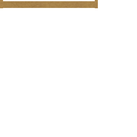
Jelek, amikből rögtön kiderül, ha fuldoklik a
gyereked
Fénylik, de nem arany – a nárcisztikus
személyiség (Kommentár: dr. Regász Mária)
A legszörnyűbb mondatok, amik párterápián
hangzottak el
A FIÚ, AKIT ORVOSI UTASÍTÁSRA
LÁNYKÉNT NEVELTEK