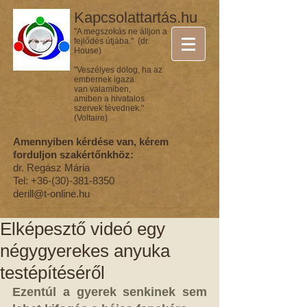
Kapcsolattartás.hu
"A megszokás ne álljon a
fejlődés útjába." (dr.
House)
"Veszélyes dolog, ha az
embernek igaza
van valamiben,
amiben a hivatalos
szervek tévednek."
(Voltaire)
Amennyiben kérdése van, kérem
forduljon szakértőnkhöz:
dr. Regász Mária
Tel:
+36-(30)-381-8350
derill@t-online.hu
Elképesztő videó egy
négygyerekes anyuka
testépítéséről
Ezentúl a gyerek senkinek sem 