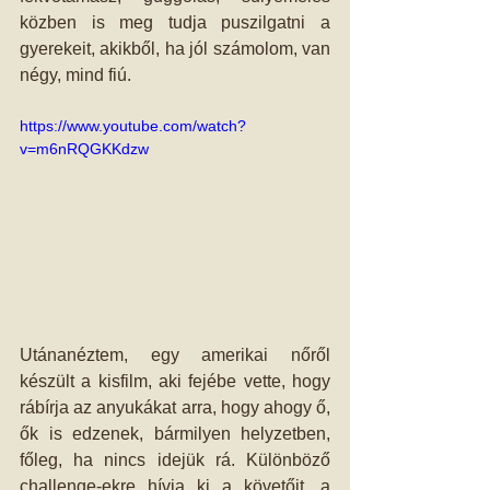
közben is meg tudja puszilgatni a 
gyerekeit, akikből, ha jól számolom, van 
négy, mind fiú.  
https://www.youtube.com/watch?
v=m6nRQGKKdzw
Utánanéztem, egy amerikai nőről 
készült a kisfilm, aki fejébe vette, hogy 
rábírja az anyukákat arra, hogy ahogy ő, 
ők is edzenek, bármilyen helyzetben, 
főleg, ha nincs idejük rá. Különböző 
challenge-ekre hívja ki a követőit, a 