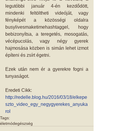
legutóbbi január 4-én kezdődött, 
mindenki feltöltheti videóját, vagy 
fényképét a közösségi oldalra 
busylivesmaketimehashtaggel, hogy 
bebizonyítsa, a teregetés, mosogatás, 
vécépucolás, vagy négy gyerek 
hajmosása közben is simán lehet izmot 
építeni és zsírt égetni.
Ezek után nem ér a gyerekre fogni a 
tunyaságot. 
Eredeti Cikk: 
http://redelle.blog.hu/2016/03/18/elkepe
szto_video_egy_negygyerekes_anyuka
rol
Tags:
életmód
egészség