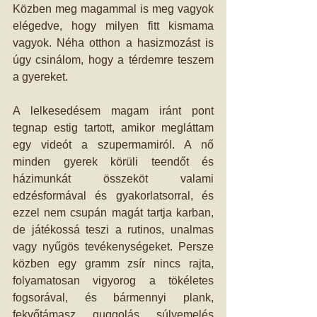
Közben meg magammal is meg vagyok 
elégedve, hogy milyen fitt kismama 
vagyok. Néha otthon a hasizmozást is 
úgy csinálom, hogy a térdemre teszem 
a gyereket.
A lelkesedésem magam iránt pont 
tegnap estig tartott, amikor megláttam 
egy videót a szupermamiról. A nő 
minden gyerek körüli teendőt és 
házimunkát összeköt valami 
edzésformával és gyakorlatsorral, és 
ezzel nem csupán magát tartja karban, 
de játékossá teszi a rutinos, unalmas 
vagy nyűgös tevékenységeket. Persze 
közben egy gramm zsír nincs rajta, 
folyamatosan vigyorog a tökéletes 
fogsorával, és bármennyi plank, 
fekvőtámasz, guggolás, súlyemelés 