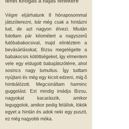
lehet kifogás a hájas fenekére
Végre eljárhatunk 8 hónaposommal 
játszóterezni, bár még csak a hintázni 
tud, de azt nagyon élvezi. Miután 
futottam pár kilométert a nagyszerű 
futóbabakocsival, majd elintéztem a 
bevásárlásokat, Bizsu megelégelte a 
babakocsis kötöttségeket, így elmentem 
vele egy eldugott babajátszótérre, ahol 
sosincs nagy tumultus. Így tudtam 
nyújtani és még egy kicsit edzeni, míg ő 
himbálózott. Megcsináltam harminc 
guggolást. Ezt mindig imádja Bizsu, 
nagyokat kacarászik, amikor 
leguggolok, amikor pedig felállok, lökök 
egyet a hintán és adok neki egy puszit, 
ez még nagyobb móka.