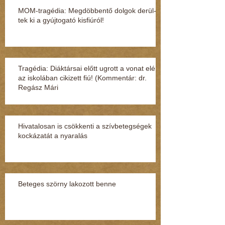
MOM-tragédia: Megdöbbentő dol­gok de­rül­
tek ki a gyúj­to­gató kisfi­ú­ról!
Tragédia: Diáktársai előtt ugrott a vonat elé
az iskolában cikizett fiú! (Kommentár: dr.
Regász Mári
Hivatalosan is csökkenti a szívbetegségek
kockázatát a nyaralás
Beteges szörny lakozott benne