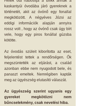
Hetek óta habosítja a Blikk annak a 
kaskantyúi óvodába járó gyereknek a 
történetét, akit az óvónő egy fonallal 
megkötözött. A négyéves Józsi az 
eddigi információk alapján annyira 
rossz volt , hogy az óvónő csak úgy bírt 
vele, hogy egy piros fonállal gúzsba 
kötötte. 
Az óvodás szüleit kiborította az eset, 
feljelentést tettek a rendőrségen. Ők 
megszüntették az eljárást, a család 
azonban ebbe nem nyugodott bele, és 
panaszt emeltek. Nemrégiben kapták 
meg az ügyészség elutasító válaszát. 
Az ügyészség szerint ugyanis egy 
gyereket megkötözni nem 
bűncselekmény, csak nevelési hiba.