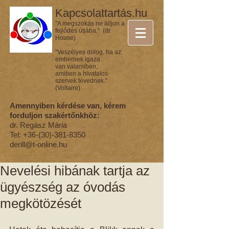
Kapcsolattartás.hu
"A megszokás ne álljon a
fejlődés útjába." (dr.
House)
"Veszélyes dolog, ha az
embernek igaza
van valamiben,
amiben a hivatalos
szervek tévednek."
(Voltaire)
Amennyiben kérdése van, kérem
forduljon szakértőnkhöz:
dr. Regász Mária
Tel:
+36-(30)-381-8350
derill@t-online.hu
Nevelési hibának tartja az
ügyészség az óvodás
megkötözését