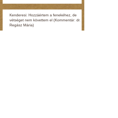
Kenderesi: Hozzáértem a fenekéhez, de
vétséget nem követtem el (Kommentár: dr.
Regász Mária)
Jelek, amikből rögtön kiderül, ha fuldoklik a
gyereked
Fénylik, de nem arany – a nárcisztikus
személyiség (Kommentár: dr. Regász Mária)
A legszörnyűbb mondatok, amik párterápián
hangzottak el