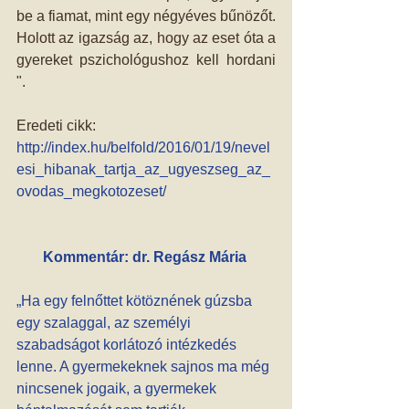
be a fiamat, mint egy négyéves bűnözőt. 
Holott az igazság az, hogy az eset óta a 
gyereket pszichológushoz kell hordani 
". 
Eredeti cikk: 
http://index.hu/belfold/2016/01/19/nevel
esi_hibanak_tartja_az_ugyeszseg_az_
ovodas_megkotozeset/
Kommentár: dr. Regász Mária
„Ha egy felnőttet kötöznének gúzsba 
egy szalaggal, az személyi 
szabadságot korlátozó intézkedés 
lenne. A gyermekeknek sajnos ma még 
nincsenek jogaik, a gyermekek 