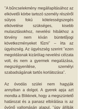
"A bűncselekmény megállapításához az 
elkövetői körbe tartozó személy részéről 
súlyos fokú kötelességszegés 
elkövetése szükséges, kisebb 
mulasztásokhoz, nevelési hibákhoz a 
törvény nem kíván büntetőjogi 
következményeket fűzni" – írta az 
ügyészség. Az ügyészség szerint "ezen 
megoldásnak kizárólag nevelési célzata 
volt, és nem a gyermek megalázása, 
megszégyenítése, személyi 
szabadságának tartós korlátozása". 
Az óvodás szülei nem hagyják 
annyiban a dolgot. A gyerek apja azt 
mondta a Blikknek, hogy a megszüntető 
határozat és a panasz elbírálása is az 
óvónő vallomásán alapul, "úgy állítják 