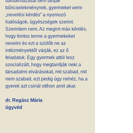
bántalmazását sem tartják 
bűncselekménynek, gyermeket verni 
„nevelési kérdés” a nyomozó 
hatóságok, ügyészségek szerint.
Szerintem nem. Az megint más kérdés, 
hogy fontos lenne a gyermekeket 
nevelni és ezt a szülők ne az 
intézményektől várják, ez az ő 
feladatuk. Egy gyermek attól lesz 
szocializált, hogy megtanítják neki a 
társadalmi elvárásokat, mit szabad, mit 
nem szabad, ezt pedig úgy nehéz, ha a 
gyerek azt csinál otthon amit akar.
dr. Regász Mária
ügyvéd