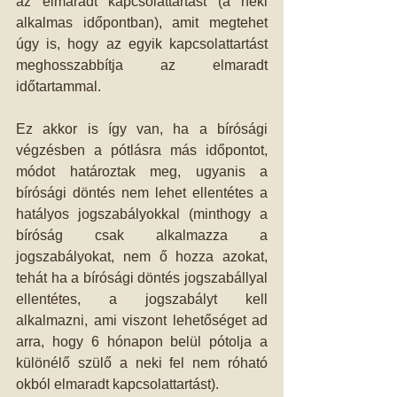
az elmaradt kapcsolattartást (a neki 
alkalmas időpontban), amit megtehet 
úgy is, hogy az egyik kapcsolattartást 
meghosszabbítja az elmaradt 
időtartammal. 
Ez akkor is így van, ha a bírósági 
végzésben a pótlásra más időpontot, 
módot határoztak meg, ugyanis a 
bírósági döntés nem lehet ellentétes a 
hatályos jogszabályokkal (minthogy a 
bíróság csak alkalmazza a 
jogszabályokat, nem ő hozza azokat, 
tehát ha a bírósági döntés jogszabállyal 
ellentétes, a jogszabályt kell 
alkalmazni, ami viszont lehetőséget ad 
arra, hogy 6 hónapon belül pótolja a 
különélő szülő a neki fel nem róható 
okból elmaradt kapcsolattartást). 