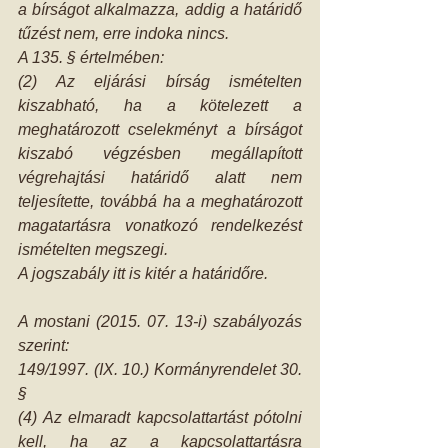
a bírságot alkalmazza, addig a határidő 
tűzést nem, erre indoka nincs.
A 135. § értelmében:
(2) Az eljárási bírság ismételten 
kiszabható, ha a kötelezett a 
meghatározott cselekményt a bírságot 
kiszabó végzésben megállapított 
végrehajtási határidő alatt nem 
teljesítette, továbbá ha a meghatározott 
magatartásra vonatkozó rendelkezést 
ismételten megszegi.
A jogszabály itt is kitér a határidőre.
A mostani (2015. 07. 13-i) szabályozás 
szerint:
149/1997. (IX. 10.) Kormányrendelet 30. 
§
(4) Az elmaradt kapcsolattartást pótolni 
kell, ha az a kapcsolattartásra 