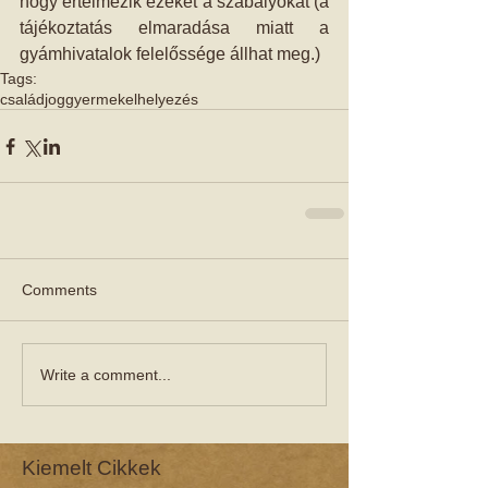
hogy értelmezik ezeket a szabályokat (a 
tájékoztatás elmaradása miatt a 
gyámhivatalok felelőssége állhat meg.)
Tags:
családjog
gyermekelhelyezés
Comments
Write a comment...
Kiemelt Cikkek