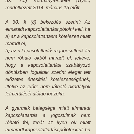
(IX. 10.) Kormányrendelet (Gyer.) 
rendelkezett 2014. március 15 előtt
A 30. § (8) bekezdés szerint: Az 
elmaradt kapcsolattartást pótolni kell, ha
a) az a kapcsolattartásra kötelezett miatt 
maradt el,
b) az a kapcsolattartásra jogosultnak fel 
nem róható okból maradt el, feltéve, 
hogy a kapcsolattartást szabályozó 
döntésben foglaltak szerint eleget tett 
előzetes értesítési kötelezettségének, 
illetve az előre nem látható akadályok 
felmerülését utólag igazolja.
A gyermek betegsége miatt elmaradt 
kapcsolattartás a jogosultnak nem 
róható fel, tehát az ilyen ok miatt 
elmaradt kapcsolattartást pótolni kell, ha 