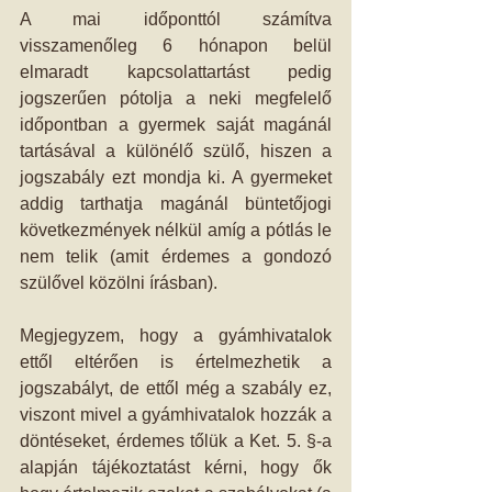
A mai időponttól számítva 
visszamenőleg 6 hónapon belül 
elmaradt kapcsolattartást pedig 
jogszerűen pótolja a neki megfelelő 
időpontban a gyermek saját magánál 
tartásával a különélő szülő, hiszen a 
jogszabály ezt mondja ki. A gyermeket 
addig tarthatja magánál büntetőjogi 
következmények nélkül amíg a pótlás le 
nem telik (amit érdemes a gondozó 
szülővel közölni írásban). 
Megjegyzem, hogy a gyámhivatalok 
ettől eltérően is értelmezhetik a 
jogszabályt, de ettől még a szabály ez, 
viszont mivel a gyámhivatalok hozzák a 
döntéseket, érdemes tőlük a Ket. 5. §-a 
alapján tájékoztatást kérni, hogy ők 