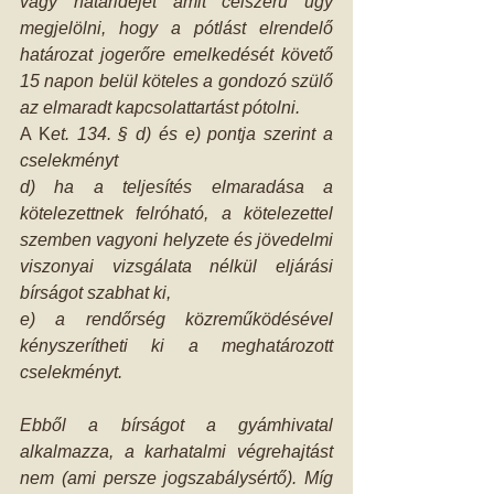
vagy határidejét amit célszerű úgy 
megjelölni, hogy a pótlást elrendelő 
határozat jogerőre emelkedését követő 
15 napon belül köteles a gondozó szülő 
az elmaradt kapcsolattartást pótolni.
A K
et. 134. § d) és e) pontja szerint a 
cselekményt
d) ha a teljesítés elmaradása a 
kötelezettnek felróható, a kötelezettel 
szemben vagyoni helyzete és jövedelmi 
viszonyai vizsgálata nélkül eljárási 
bírságot szabhat ki,
e) a rendőrség közreműködésével 
kényszerítheti ki a meghatározott 
cselekményt.
Ebből a bírságot a gyámhivatal 
alkalmazza, a karhatalmi végrehajtást 
nem (ami persze jogszabálysértő). Míg 