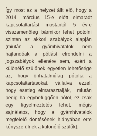
Így most az a helyzet állt elő, hogy a 
2014. március 15-e előtt elmaradt 
kapcsolattartást mostantól 5 évre 
visszamenőleg bármikor lehet pótolni 
szintén az akkori szabályok alapján 
(miután a gyámhivatalok nem 
hajlandóak a pótlást elrendelni a 
jogszabályok ellenére sem, ezért a 
különélő szülőnek egyetlen lehetősége 
az, hogy önhatalmúlag pótolja a 
kapcsolattartásokat, vállalva ezzel, 
hogy esetleg elmarasztalják,  miután 
pedig ha egybefüggően pótol, ez csak 
egy figyelmeztetés lehet, mégis 
sajnálatos, hogy a gyámhivatalok 
megfelelő döntésének hiányában erre 
kényszerülnek a különélő szülők). 