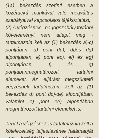
(1a) bekezdés szerinti esetben a 
közérdekű munkával való megváltás 
szabályaival kapcsolatos tájékoztatást,
(2) A végzésnek - ha jogszabály további 
követelményt nem állapít meg - 
tartalmaznia kell az (1) bekezdés a)-c) 
pontjában, d) pont da), df)és dg) 
alpontjában, e) pont ec), ef) és eg) 
alpontjában, f) és g) 
pontjábanmeghatározott tartalmi 
elemeket. Az eljárást megszüntető 
végzésnek tartalmaznia kell az (1) 
bekezdés d) pont dc)-de) alpontjában, 
valamint e) pont ee) alpontjában 
meghatározott tartalmi elemeket is.
Tehát a végzésnek is tartalmaznia kell a 
kötelezettség teljesítésének határnapját 