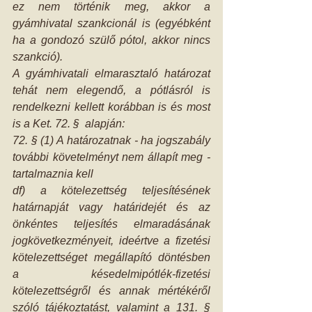
ez nem történik meg, akkor a 
gyámhivatal szankcionál is (egyébként 
ha a gondozó szülő pótol, akkor nincs 
szankció).
A gyámhivatali elmarasztaló határozat 
tehát nem elegendő, a pótlásról is 
rendelkezni kellett korábban is és most 
is a Ket. 72. §  alapján:
72. § (1) A határozatnak - ha jogszabály 
további követelményt nem állapít meg - 
tartalmaznia kell
df) a kötelezettség teljesítésének 
határnapját vagy határidejét és az 
önkéntes teljesítés elmaradásának 
jogkövetkezményeit, ideértve a fizetési 
kötelezettséget megállapító döntésben 
a késedelmipótlék-fizetési 
kötelezettségről és annak mértékéről 
szóló tájékoztatást, valamint a 131. § 