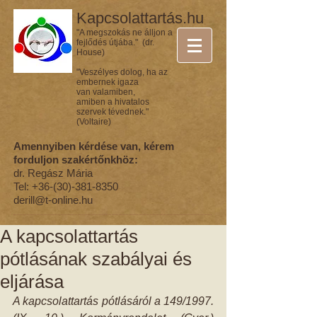
Kapcsolattartás.hu
"A megszokás ne álljon a
fejlődés útjába." (dr.
House)
"Veszélyes dolog, ha az
embernek igaza
van valamiben,
amiben a hivatalos
szervek tévednek."
(Voltaire)
Amennyiben kérdése van, kérem
forduljon szakértőnkhöz:
dr. Regász Mária
Tel:
+36-(30)-381-8350
derill@t-online.hu
A kapcsolattartás
pótlásának szabályai és
eljárása
A kapcsolattartás pótlásáról a 149/1997. 