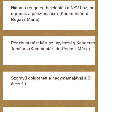
Hiába a rengeteg bejelentés a NAV-hoz, nem
ugranak a pénzmosásra (Kommentár: dr.
Regász Mária)
Pénzbüntetést kért az ügyészség Kenderesi
Tamásra (Kommentár: dr. Regász Mária)
Szörnyű dolgot tett a nagymamájával a 9
éves fiú
Terjed az “adat-túszdráma” (Kommentár: dr.
Regász Mária)