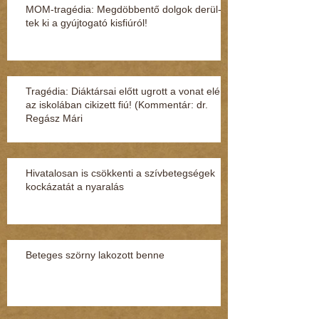
MOM-tragédia: Megdöbbentő dol­gok de­rül­
tek ki a gyúj­to­gató kisfi­ú­ról!
Tragédia: Diáktársai előtt ugrott a vonat elé
az iskolában cikizett fiú! (Kommentár: dr.
Regász Mári
Hivatalosan is csökkenti a szívbetegségek
kockázatát a nyaralás
Beteges szörny lakozott benne