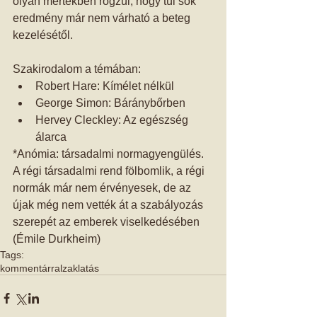
olyan mértékben rögzül, hogy túl sok 
eredmény már nem várható a beteg 
kezelésétől. 
Szakirodalom a témában:  
Robert Hare: Kímélet nélkül  
George Simon: Báránybőrben  
Hervey Cleckley: Az egészség 
álarca  
*Anómia: társadalmi normagyengülés. 
A régi társadalmi rend fölbomlik, a régi 
normák már nem érvényesek, de az 
újak még nem vették át a szabályozás 
szerepét az emberek viselkedésében 
(Émile Durkheim)
Tags:
kommentárral
zaklatás