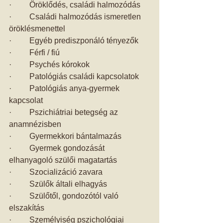
·         Öröklődés, családi halmozódás 
·         Családi halmozódás ismeretlen 
öröklésmenettel 
·         Egyéb prediszponáló tényezők 
·         Férfi / fiú 
·         Psychés kórokok 
·         Patológiás családi kapcsolatok 
·         Patológiás anya-gyermek 
kapcsolat 
·         Pszichiátriai betegség az 
anamnézisben 
·         Gyermekkori bántalmazás 
·         Gyermek gondozását 
elhanyagoló szülői magatartás 
·         Szocializáció zavara 
·         Szülők általi elhagyás 
·         Szülőtől, gondozótól való 
elszakítás 
·         Személyiség pszichológiai 