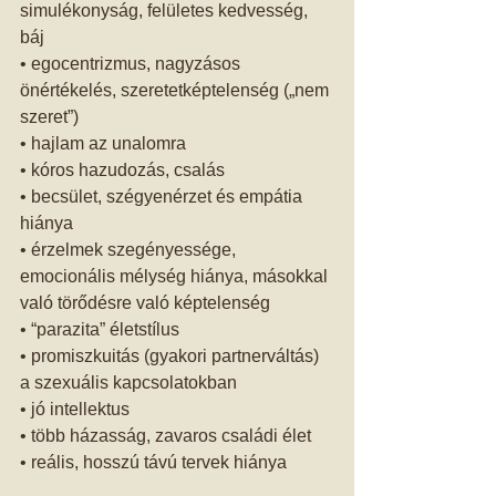
simulékonyság, felületes kedvesség, 
báj 
• egocentrizmus, nagyzásos 
önértékelés, szeretetképtelenség („nem 
szeret”) 
• hajlam az unalomra 
• kóros hazudozás, csalás 
• becsület, szégyenérzet és empátia 
hiánya 
• érzelmek szegényessége, 
emocionális mélység hiánya, másokkal 
való törődésre való képtelenség 
• “parazita” életstílus 
• promiszkuitás (gyakori partnerváltás) 
a szexuális kapcsolatokban 
• jó intellektus 
• több házasság, zavaros családi élet 
• reális, hosszú távú tervek hiánya 