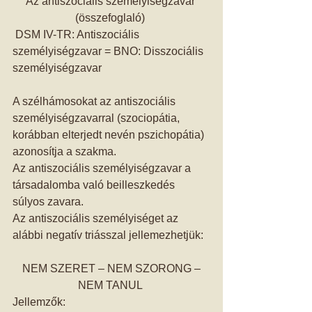
Az antiszociális személyiségzavar 
(összefoglaló) 
 DSM IV-TR: Antiszociális 
személyiségzavar = BNO: Disszociális 
személyiségzavar 
A szélhámosokat az antiszociális 
személyiségzavarral (szociopátia, 
korábban elterjedt nevén pszichopátia) 
azonosítja a szakma. 
Az antiszociális személyiségzavar a 
társadalomba való beilleszkedés 
súlyos zavara. 
Az antiszociális személyiséget az 
alábbi negatív triásszal jellemezhetjük: 
 NEM SZERET – NEM SZORONG – 
NEM TANUL 
Jellemzők: 