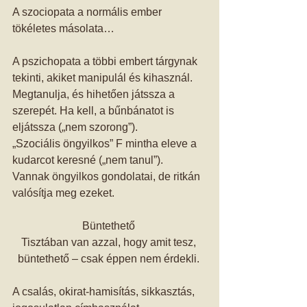
A szociopata a normális ember 
tökéletes másolata… 
A pszichopata a többi embert tárgynak 
tekinti, akiket manipulál és kihasznál. 
Megtanulja, és hihetően játssza a 
szerepét. Ha kell, a bűnbánatot is 
eljátssza („nem szorong”). 
„Szociális öngyilkos” F mintha eleve a 
kudarcot keresné („nem tanul”). 
Vannak öngyilkos gondolatai, de ritkán 
valósítja meg ezeket. 
Büntethető 
Tisztában van azzal, hogy amit tesz, 
büntethető – csak éppen nem érdekli. 
A csalás, okirat-hamisítás, sikkasztás, 