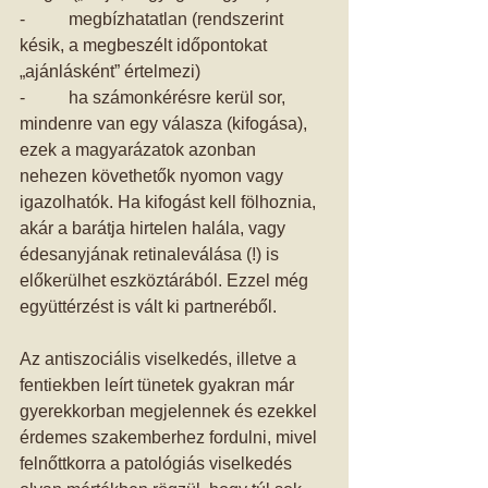
-          megbízhatatlan (rendszerint 
késik, a megbeszélt időpontokat 
„ajánlásként” értelmezi) 
-          ha számonkérésre kerül sor, 
mindenre van egy válasza (kifogása), 
ezek a magyarázatok azonban 
nehezen követhetők nyomon vagy 
igazolhatók. Ha kifogást kell fölhoznia, 
akár a barátja hirtelen halála, vagy 
édesanyjának retinaleválása (!) is 
előkerülhet eszköztárából. Ezzel még 
együttérzést is vált ki partneréből. 
Az antiszociális viselkedés, illetve a 
fentiekben leírt tünetek gyakran már 
gyerekkorban megjelennek és ezekkel 
érdemes szakemberhez fordulni, mivel 
felnőttkorra a patológiás viselkedés 