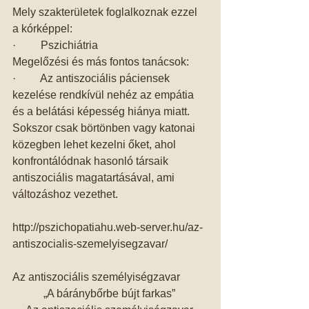
Mely szakterületek foglalkoznak ezzel 
a kórképpel: 
·         Pszichiátria 
Megelőzési és más fontos tanácsok: 
·         Az antiszociális páciensek 
kezelése rendkívül nehéz az empátia 
és a belátási képesség hiánya miatt. 
Sokszor csak börtönben vagy katonai 
közegben lehet kezelni őket, ahol 
konfrontálódnak hasonló társaik 
antiszociális magatartásával, ami 
változáshoz vezethet. 
http://pszichopatiahu.web-server.hu/az-
antiszocialis-szemelyisegzavar/ 
Az antiszociális személyiségzavar 
„A báránybőrbe bújt farkas” 