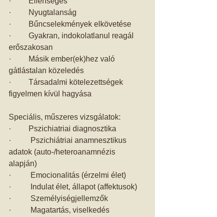
·         Ellenséges 
·         Nyugtalanság 
·         Bűncselekmények elkövetése 
·         Gyakran, indokolatlanul reagál 
erőszakosan 
·         Másik ember(ek)hez való 
gátlástalan közeledés 
·         Társadalmi kötelezettségek 
figyelmen kívül hagyása 
Speciális, műszeres vizsgálatok: 
·         Pszichiatriai diagnosztika 
·          Pszichiátriai anamnesztikus 
adatok (auto-/heteroanamnézis 
alapján) 
·          Emocionalitás (érzelmi élet) 
·          Indulat élet, állapot (affektusok) 
·          Személyiségjellemzők 
·          Magatartás, viselkedés 