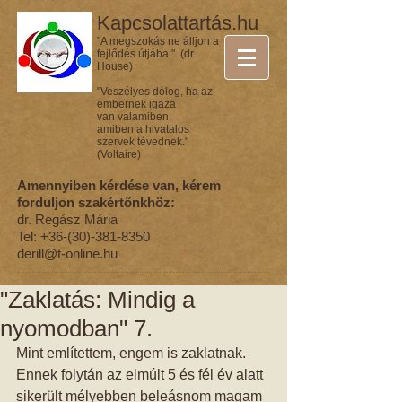
Kapcsolattartás.hu
"A megszokás ne álljon a
fejlődés útjába." (dr.
House)
"Veszélyes dolog, ha az
embernek igaza
van valamiben,
amiben a hivatalos
szervek tévednek."
(Voltaire)
Amennyiben kérdése van, kérem
forduljon szakértőnkhöz:
dr. Regász Mária
Tel:
+36-(30)-381-8350
derill@t-online.hu
"Zaklatás: Mindig a
nyomodban" 7.
Mint említettem, engem is zaklatnak. 
Ennek folytán az elmúlt 5 és fél év alatt 
sikerült mélyebben beleásnom magam 