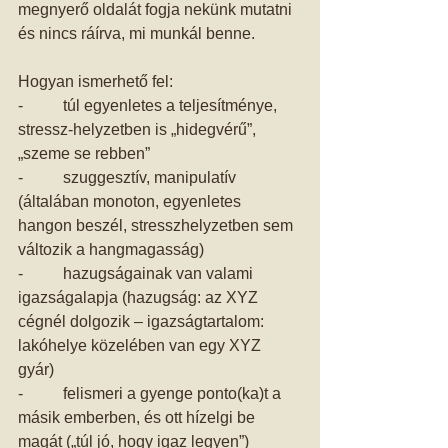
megnyerő oldalát fogja nekünk mutatni 
és nincs ráírva, mi munkál benne. 
Hogyan ismerhető fel: 
-          túl egyenletes a teljesítménye, 
stressz-helyzetben is „hidegvérű”, 
„szeme se rebben” 
-          szuggesztív, manipulatív 
(általában monoton, egyenletes 
hangon beszél, stresszhelyzetben sem 
változik a hangmagasság) 
-          hazugságainak van valami 
igazságalapja (hazugság: az XYZ 
cégnél dolgozik – igazságtartalom: 
lakóhelye közelében van egy XYZ 
gyár) 
-          felismeri a gyenge ponto(ka)t a 
másik emberben, és ott hízelgi be 
magát („túl jó, hogy igaz legyen”) 