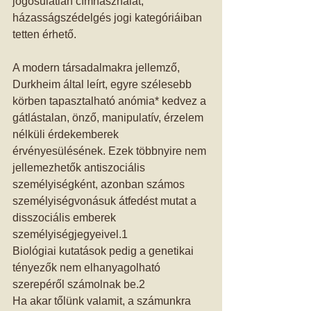
jogosulatlan címhasználat, 
házasságszédelgés jogi kategóriáiban 
tetten érhető. 
A modern társadalmakra jellemző, 
Durkheim által leírt, egyre szélesebb 
körben tapasztalható anómia* kedvez a 
gátlástalan, önző, manipulatív, érzelem 
nélküli érdekemberek 
érvényesülésének. Ezek többnyire nem 
jellemezhetők antiszociális 
személyiségként, azonban számos 
személyiségvonásuk átfedést mutat a 
disszociális emberek 
személyiségjegyeivel.1 
Biológiai kutatások pedig a genetikai 
tényezők nem elhanyagolható 
szerepéről számolnak be.2 
Ha akar tőlünk valamit, a számunkra 