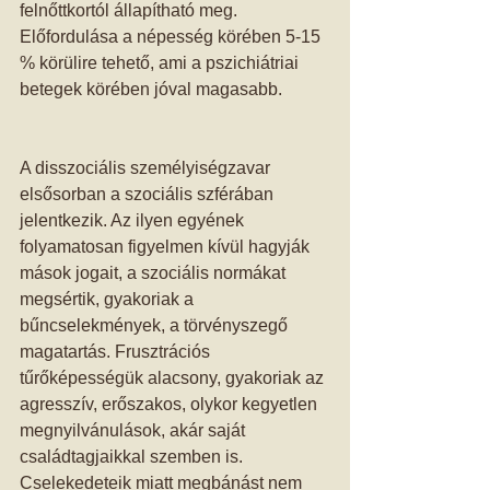
felnőttkortól állapítható meg. 
Előfordulása a népesség körében 5-15 
% körülire tehető, ami a pszichiátriai 
betegek körében jóval magasabb.
A disszociális személyiségzavar 
elsősorban a szociális szférában 
jelentkezik. Az ilyen egyének 
folyamatosan figyelmen kívül hagyják 
mások jogait, a szociális normákat 
megsértik, gyakoriak a 
bűncselekmények, a törvényszegő 
magatartás. Frusztrációs 
tűrőképességük alacsony, gyakoriak az 
agresszív, erőszakos, olykor kegyetlen 
megnyilvánulások, akár saját 
családtagjaikkal szemben is. 
Cselekedeteik miatt megbánást nem 