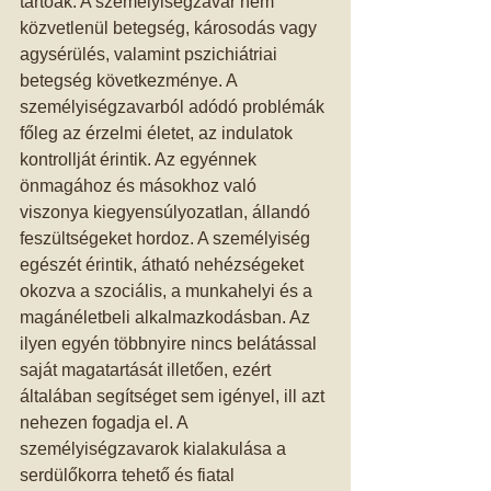
tartóak. A személyiségzavar nem 
közvetlenül betegség, károsodás vagy 
agysérülés, valamint pszichiátriai 
betegség következménye. A 
személyiségzavarból adódó problémák 
főleg az érzelmi életet, az indulatok 
kontrollját érintik. Az egyénnek 
önmagához és másokhoz való 
viszonya kiegyensúlyozatlan, állandó 
feszültségeket hordoz. A személyiség 
egészét érintik, átható nehézségeket 
okozva a szociális, a munkahelyi és a 
magánéletbeli alkalmazkodásban. Az 
ilyen egyén többnyire nincs belátással 
saját magatartását illetően, ezért 
általában segítséget sem igényel, ill azt 
nehezen fogadja el. A 
személyiségzavarok kialakulása a 
serdülőkorra tehető és fiatal 