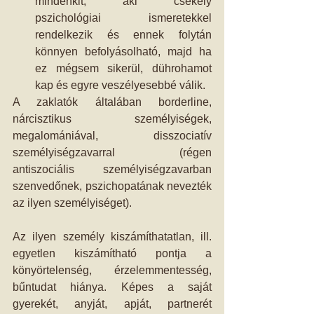
mindenkit, aki csekély 
pszichológiai ismeretekkel 
rendelkezik és ennek folytán 
könnyen befolyásolható, majd ha 
ez mégsem sikerül, dührohamot 
kap és egyre veszélyesebbé válik.  
A zaklatók általában borderline, 
nárcisztikus személyiségek, 
megalomániával, disszociatív 
személyiségzavarral (régen 
antiszociális személyiségzavarban 
szenvedőnek, pszichopatának nevezték 
az ilyen személyiséget). 
Az ilyen személy kiszámíthatatlan, ill. 
egyetlen kiszámítható pontja a 
könyörtelenség, érzelemmentesség, 
bűntudat hiánya. Képes a saját 
gyerekét, anyját, apját, partnerét 