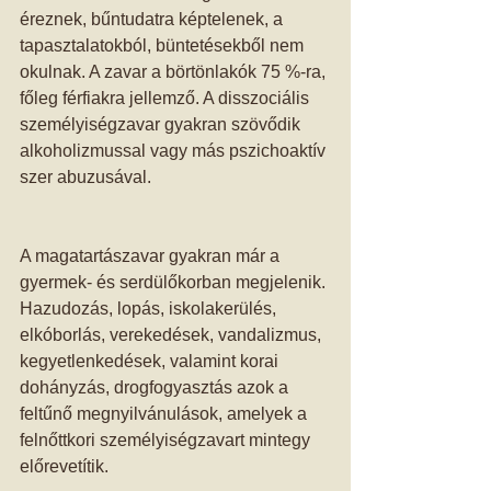
éreznek, bűntudatra képtelenek, a 
tapasztalatokból, büntetésekből nem 
okulnak. A zavar a börtönlakók 75 %-ra, 
főleg férfiakra jellemző. A disszociális 
személyiségzavar gyakran szövődik 
alkoholizmussal vagy más pszichoaktív 
szer abuzusával.
A magatartászavar gyakran már a 
gyermek- és serdülőkorban megjelenik. 
Hazudozás, lopás, iskolakerülés, 
elkóborlás, verekedések, vandalizmus, 
kegyetlenkedések, valamint korai 
dohányzás, drogfogyasztás azok a 
feltűnő megnyilvánulások, amelyek a 
felnőttkori személyiségzavart mintegy 
előrevetítik.