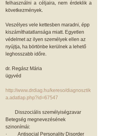
felhasználni a céljaira, nem érdeklik a 
következmények. 
Veszélyes vele kettesben maradni, épp 
kiszámíthatatlansága miatt. Egyetlen 
védelmet az ilyen személyek ellen az 
nyújtja, ha börtönbe kerülnek a lehető 
leghosszabb időre. 
dr. Regász Mária 
ügyvéd 
http://www.drdiag.hu/kereso/diagnosztik
a.adatlap.php?id=67547
Disszociális személyiségzavar 
Betegség megnevezésének 
szinonímái: 
·         Antisocial Personality Disorder 