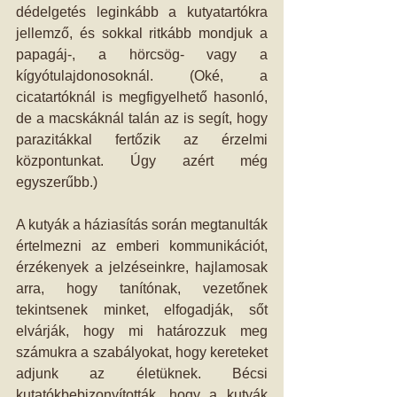
dédelgetés leginkább a kutyatartókra 
jellemző, és sokkal ritkább mondjuk a 
papagáj-, a hörcsög- vagy a 
kígyótulajdonosoknál. (Oké, a 
cicatartóknál is megfigyelhető hasonló, 
de a macskáknál talán az is segít, hogy 
parazitákkal fertőzik az érzelmi 
központunkat. Úgy azért még 
egyszerűbb.) 
A kutyák a háziasítás során megtanulták 
értelmezni az emberi kommunikációt, 
érzékenyek a jelzéseinkre, hajlamosak 
arra, hogy tanítónak, vezetőnek 
tekintsenek minket, elfogadják, sőt 
elvárják, hogy mi határozzuk meg 
számukra a szabályokat, hogy kereteket 
adjunk az életüknek. Bécsi 
kutatókbebizonyították, hogy a kutyák 