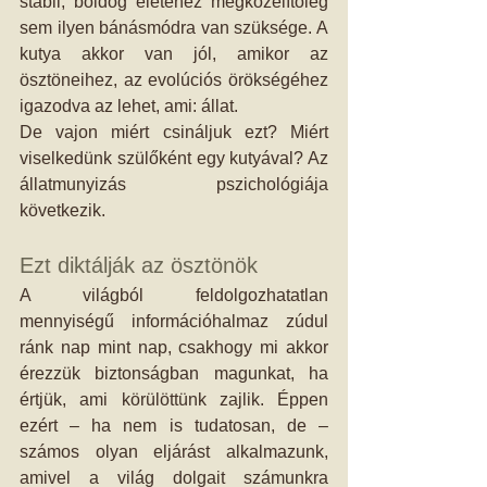
stabil, boldog életéhez megközelítőleg 
sem ilyen bánásmódra van szüksége. A 
kutya akkor van jól, amikor az 
ösztöneihez, az evolúciós örökségéhez 
igazodva az lehet, ami: állat. 
De vajon miért csináljuk ezt? Miért 
viselkedünk szülőként egy kutyával? Az 
állatmunyizás pszichológiája 
következik.  
Ezt diktálják az ösztönök 
A világból feldolgozhatatlan 
mennyiségű információhalmaz zúdul 
ránk nap mint nap, csakhogy mi akkor 
érezzük biztonságban magunkat, ha 
értjük, ami körülöttünk zajlik. Éppen 
ezért – ha nem is tudatosan, de – 
számos olyan eljárást alkalmazunk, 
amivel a világ dolgait számunkra 