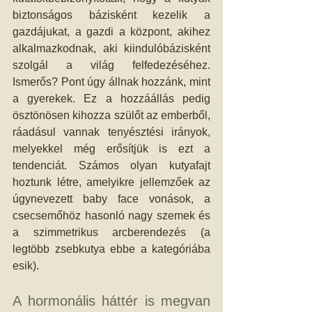
biztonságos bázisként kezelik a 
gazdájukat, a gazdi a központ, akihez 
alkalmazkodnak, aki kiindulóbázisként 
szolgál a világ felfedezéséhez. 
Ismerős? Pont úgy állnak hozzánk, mint 
a gyerekek. Ez a hozzáállás pedig 
ösztönösen kihozza szülőt az emberből, 
ráadásul vannak tenyésztési irányok, 
melyekkel még erősítjük is ezt a 
tendenciát. Számos olyan kutyafajt 
hoztunk létre, amelyikre jellemzőek az 
úgynevezett baby face vonások, a 
csecsemőhöz hasonló nagy szemek és 
a szimmetrikus arcberendezés (a 
legtöbb zsebkutya ebbe a kategóriába 
esik).  
A hormonális háttér is megvan 