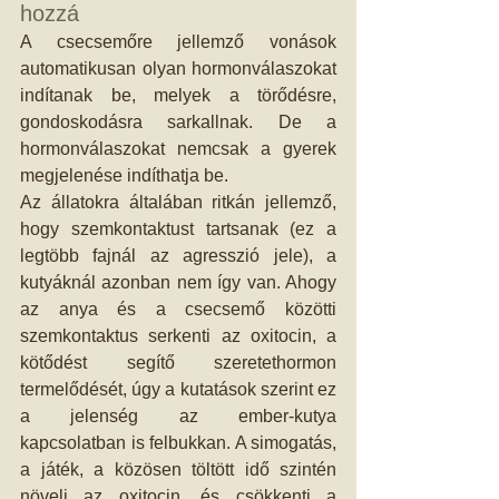
hozzá 
A csecsemőre jellemző vonások 
automatikusan olyan hormonválaszokat 
indítanak be, melyek a törődésre, 
gondoskodásra sarkallnak. De a 
hormonválaszokat nemcsak a gyerek 
megjelenése indíthatja be.  
Az állatokra általában ritkán jellemző, 
hogy szemkontaktust tartsanak (ez a 
legtöbb fajnál az agresszió jele), a 
kutyáknál azonban nem így van. Ahogy 
az anya és a csecsemő közötti 
szemkontaktus serkenti az oxitocin, a 
kötődést segítő szeretethormon 
termelődését, úgy a kutatások szerint ez 
a jelenség az ember-kutya 
kapcsolatban is felbukkan. A simogatás, 
a játék, a közösen töltött idő szintén 
növeli az oxitocin, és csökkenti a 