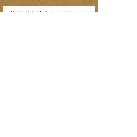
Pénzbüntetést kért az ügyészség Kenderesi
Tamásra (Kommentár: dr. Regász Mária)
Szörnyű dolgot tett a nagymamájával a 9
éves fiú
Terjed az “adat-túszdráma” (Kommentár: dr.
Regász Mária)
Így védheti meg magát a gyerek, ha
megtámadják az utcán vagy a suliban
(Kommentár: dr. Regász Mária)