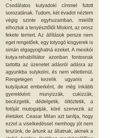
Csodálatos kutyadoki címmel futott 
sorozatának. Tudom, két évadot néztem 
végig szinte egyhuzamban, mielőtt 
elhoztuk a tenyésztőtől Miskint, az orosz 
fekete terriert. Az állítások persze nem 
eget rengetőek, egy totyogó kisgyerek is 
simán elgagyoghatná ezeket. A mexikói 
kutya-rehabilitátor azonban fontosnak 
tartotta az üzenetet adásról adásra az 
agyunkba sulykolni, és nem véletlenül. 
Rengetegen kezelik ugyanis a 
kutyájukat emberként, de még inkább 
gyerekként: munyizzák, cukizzák, 
becézgetik, dédelgetik, öltöztetik, a 
fotóját mutogatják, köré szervezik az 
életüket. Ceasar Milan azt tanítja, hogy 
ezzel a viselkedéssel nemhogy jót nem 
teszünk, de ártunk az állatnak, akinek a 