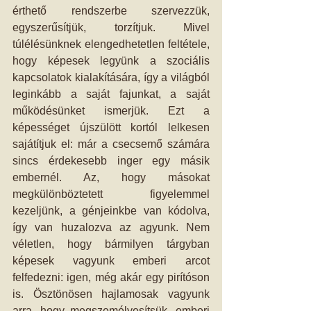
érthető rendszerbe szervezzük, 
egyszerűsítjük, torzítjuk. Mivel 
túlélésünknek elengedhetetlen feltétele, 
hogy képesek legyünk a szociális 
kapcsolatok kialakítására, így a világból 
leginkább a saját fajunkat, a saját 
működésünket ismerjük. Ezt a 
képességet újszülött kortól lelkesen 
sajátítjuk el: már a csecsemő számára 
sincs érdekesebb inger egy másik 
embernél. Az, hogy másokat 
megkülönböztetett figyelemmel 
kezeljünk, a génjeinkbe van kódolva, 
így van huzalozva az agyunk. Nem 
véletlen, hogy bármilyen tárgyban 
képesek vagyunk emberi arcot 
felfedezni: igen, még akár egy pirítóson 
is. Ösztönösen hajlamosak vagyunk 
arra, hogy megszemélyesítsük, emberi 