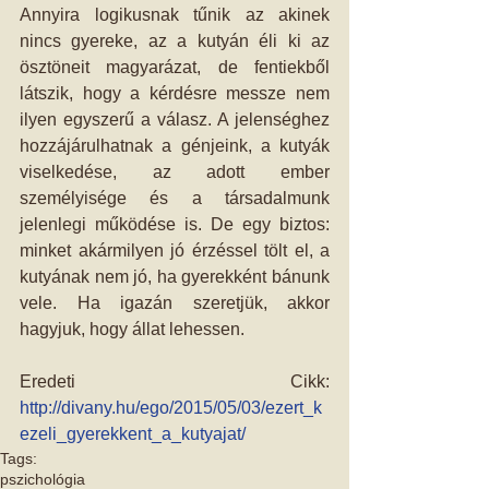
Annyira logikusnak tűnik az akinek 
nincs gyereke, az a kutyán éli ki az 
ösztöneit magyarázat, de fentiekből 
látszik, hogy a kérdésre messze nem 
ilyen egyszerű a válasz. A jelenséghez 
hozzájárulhatnak a génjeink, a kutyák 
viselkedése, az adott ember 
személyisége és a társadalmunk 
jelenlegi működése is. De egy biztos: 
minket akármilyen jó érzéssel tölt el, a 
kutyának nem jó, ha gyerekként bánunk 
vele. Ha igazán szeretjük, akkor 
hagyjuk, hogy állat lehessen. 
Eredeti Cikk: 
http://divany.hu/ego/2015/05/03/ezert_k
ezeli_gyerekkent_a_kutyajat/
Tags:
pszichológia