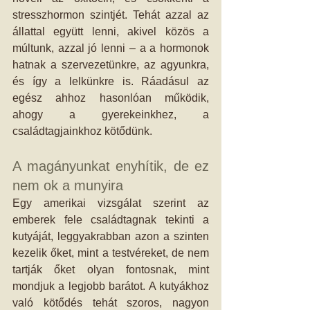
stresszhormon szintjét. Tehát azzal az 
állattal együtt lenni, akivel közös a 
múltunk, azzal jó lenni – a a hormonok 
hatnak a szervezetünkre, az agyunkra, 
és így a lelkünkre is. Ráadásul az 
egész ahhoz hasonlóan működik, 
ahogy a gyerekeinkhez, a 
családtagjainkhoz kötődünk. 
A magányunkat enyhítik, de ez 
nem ok a munyira 
Egy amerikai vizsgálat szerint az 
emberek fele családtagnak tekinti a 
kutyáját, leggyakrabban azon a szinten 
kezelik őket, mint a testvéreket, de nem 
tartják őket olyan fontosnak, mint 
mondjuk a legjobb barátot. A kutyákhoz 
való kötődés tehát szoros, nagyon 