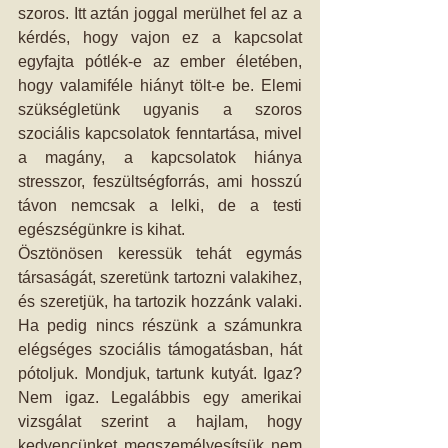
szoros. Itt aztán joggal merülhet fel az a 
kérdés, hogy vajon ez a kapcsolat 
egyfajta pótlék-e az ember életében, 
hogy valamiféle hiányt tölt-e be. Elemi 
szükségletünk ugyanis a szoros 
szociális kapcsolatok fenntartása, mivel 
a magány, a kapcsolatok hiánya 
stresszor, feszültségforrás, ami hosszú 
távon nemcsak a lelki, de a testi 
egészségünkre is kihat. 
Ösztönösen keressük tehát egymás 
társaságát, szeretünk tartozni valakihez, 
és szeretjük, ha tartozik hozzánk valaki. 
Ha pedig nincs részünk a számunkra 
elégséges szociális támogatásban, hát 
pótoljuk. Mondjuk, tartunk kutyát. Igaz? 
Nem igaz. Legalábbis egy amerikai 
vizsgálat szerint a hajlam, hogy 
kedvencünket megszemélyesítsük nem 