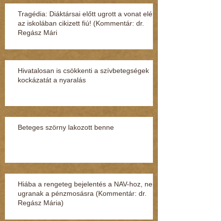
Tragédia: Diáktársai előtt ugrott a vonat elé
az iskolában cikizett fiú! (Kommentár: dr.
Regász Mári
Hivatalosan is csökkenti a szívbetegségek
kockázatát a nyaralás
Beteges szörny lakozott benne
Hiába a rengeteg bejelentés a NAV-hoz, nem
ugranak a pénzmosásra (Kommentár: dr.
Regász Mária)