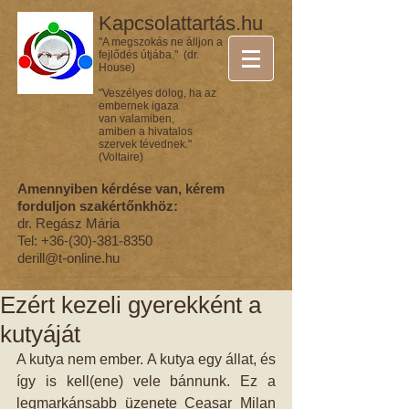
Kapcsolattartás.hu
"A megszokás ne álljon a
fejlődés útjába." (dr.
House)
"Veszélyes dolog, ha az
embernek igaza
van valamiben,
amiben a hivatalos
szervek tévednek."
(Voltaire)
Amennyiben kérdése van, kérem
forduljon szakértőnkhöz:
dr. Regász Mária
Tel:
+36-(30)-381-8350
derill@t-online.hu
Ezért kezeli gyerekként a
kutyáját
A kutya nem ember. A kutya egy állat, és 
így is kell(ene) vele bánnunk. Ez a 
legmarkánsabb üzenete Ceasar Milan 