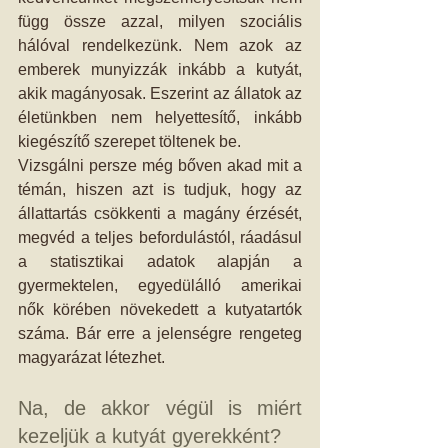
függ össze azzal, milyen szociális 
hálóval rendelkezünk. Nem azok az 
emberek munyizzák inkább a kutyát, 
akik magányosak. Eszerint az állatok az 
életünkben nem helyettesítő, inkább 
kiegészítő szerepet töltenek be. 
Vizsgálni persze még bőven akad mit a 
témán, hiszen azt is tudjuk, hogy az 
állattartás csökkenti a magány érzését, 
megvéd a teljes befordulástól, ráadásul 
a statisztikai adatok alapján a 
gyermektelen, egyedülálló amerikai  
nők körében növekedett a kutyatartók 
száma. Bár erre a jelenségre rengeteg 
magyarázat létezhet.  
Na, de akkor végül is miért 
kezeljük a kutyát gyerekként? 