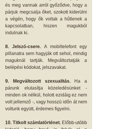
és meg vannak arról győződve, hogy a 
párjuk megcsalja őket, szokott kiderülni 
a végén, hogy ők voltak a hűtlenek a 
kapcsolatban, hiszen magukból 
indulnak ki. 
8. Jelszó-csere. 
A mobiltelefont egy 
pillanatra sem hagyják ott sehol, mindig 
maguknál tartják. Megváltoztatják a 
belépési kódokat, jelszavakat. 
9. Megváltozott szexualitás. 
Ha a 
párunk elutasítja közeledésünket - 
minden ok nélkül, holott ezidáig ez nem 
volt jellemző -, vagy hosszú időn át nem 
voltunk együtt, érdemes figyelni.  
10. Titkolt számlatörténet.
 Előbb-utóbb 