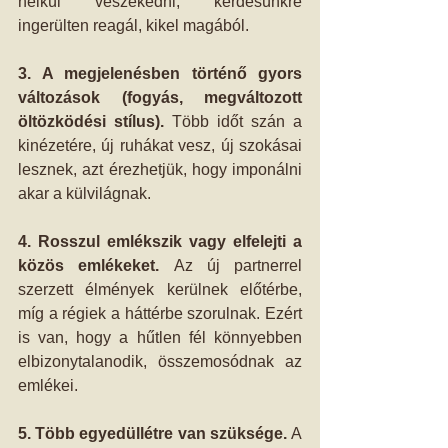
nélkül veszekedni, kérdésünkre 
ingerülten reagál, kikel magából.  
3. A megjelenésben történő gyors 
változások (fogyás, megváltozott 
öltözködési stílus). 
Több időt szán a 
kinézetére, új ruhákat vesz, új szokásai 
lesznek, azt érezhetjük, hogy imponálni 
akar a külvilágnak. 
4. Rosszul emlékszik vagy elfelejti a 
közös emlékeket. 
Az új partnerrel 
szerzett élmények kerülnek előtérbe, 
míg a régiek a háttérbe szorulnak. Ezért 
is van, hogy a hűtlen fél könnyebben 
elbizonytalanodik, összemosódnak az 
emlékei. 
5. Több egyedüllétre van szüksége. 
A 