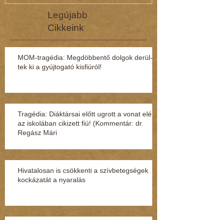
Legújabb
Cikkeink
MOM-tragédia: Megdöbbentő dol­gok de­rül­
tek ki a gyúj­to­gató kisfi­ú­ról!
Tragédia: Diáktársai előtt ugrott a vonat elé
az iskolában cikizett fiú! (Kommentár: dr.
Regász Mári
Hivatalosan is csökkenti a szívbetegségek
kockázatát a nyaralás