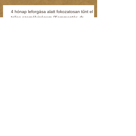
4 hónap leforgása alatt fokozatosan tűnt el a
teljes személyiségem (Kommentár: dr.
Regász Mária)
Kenderesi: Hozzáértem a fenekéhez, de
vétséget nem követtem el (Kommentár: dr.
Regász Mária)
Jelek, amikből rögtön kiderül, ha fuldoklik a
gyereked
Fénylik, de nem arany – a nárcisztikus
személyiség (Kommentár: dr. Regász Mária)