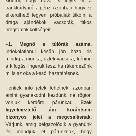
kiderül, hogy hová is folyik el a 
bankkártyáról a pénz. Azonban, hogy ez 
elkerülhető legyen, próbálják titkolni a 
drága ajándékok, vacsorák, titkos 
programok költségeit.  
+1. Megnő a túlórák száma.
Indokolatlanul későn jön haza és 
mindig a munka, üzleti vacsora, tréning 
a kifogás. Ingerült lesz, ha rákérdezünk 
mi is az oka a késői hazatérésnek. 
Fentiek intő jelek lehetnek, azonban 
amint gyanakodni kezdünk, ne rögtön 
vonjuk kérdőre párunkat. 
Ezek 
figyelmeztető, ám korántsem 
bizonyos jelei a megcsalásnak. 
Várjunk, amíg beigazolódik a gyanúnk 
és mondjuk el párunknak, hogy 