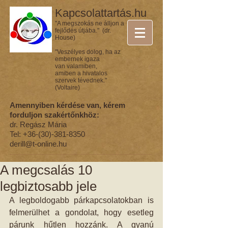
Kapcsolattartás.hu
"A megszokás ne álljon a
fejlődés útjába." (dr.
House)
"Veszélyes dolog, ha az
embernek igaza
van valamiben,
amiben a hivatalos
szervek tévednek."
(Voltaire)
Amennyiben kérdése van, kérem
forduljon szakértőnkhöz:
dr. Regász Mária
Tel:
+36-(30)-381-8350
derill@t-online.hu
A megcsalás 10
legbiztosabb jele
A legboldogabb párkapcsolatokban is 
felmerülhet a gondolat, hogy esetleg 
párunk hűtlen hozzánk. A gyanú 