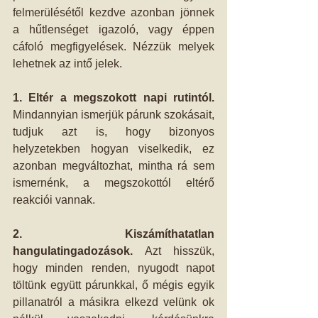
felmerülésétől kezdve azonban jönnek 
a hűtlenséget igazoló, vagy éppen 
cáfoló megfigyelések. Nézzük melyek 
lehetnek az intő jelek. 
1. Eltér a megszokott napi rutintól.
Mindannyian ismerjük párunk szokásait, 
tudjuk azt is, hogy bizonyos 
helyzetekben hogyan viselkedik, ez 
azonban megváltozhat, mintha rá sem 
ismernénk, a megszokottól eltérő 
reakciói vannak. 
2. Kiszámíthatatlan 
hangulatingadozások.
 Azt hisszük, 
hogy minden renden, nyugodt napot 
töltünk együtt párunkkal, ő mégis egyik 
pillanatról a másikra elkezd velünk ok 