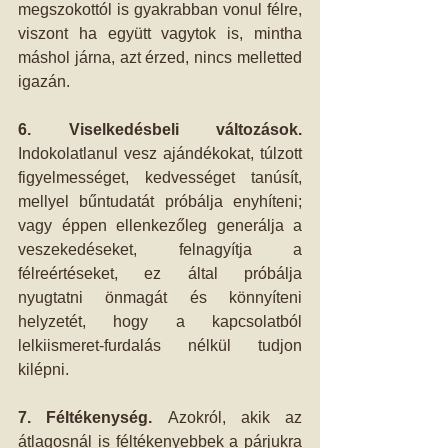
megszokottól is gyakrabban vonul félre, 
viszont ha együtt vagytok is, mintha 
máshol járna, azt érzed, nincs melletted 
igazán.  
6. Viselkedésbeli változások.
Indokolatlanul vesz ajándékokat, túlzott 
figyelmességet, kedvességet tanúsít, 
mellyel bűntudatát próbálja enyhíteni; 
vagy éppen ellenkezőleg generálja a 
veszekedéseket, felnagyítja a 
félreértéseket, ez által próbálja 
nyugtatni önmagát és könnyíteni 
helyzetét, hogy a kapcsolatból 
lelkiismeret-furdalás nélkül tudjon 
kilépni. 
7. Féltékenység. 
Azokról, akik az 
átlagosnál is féltékenyebbek a párjukra 