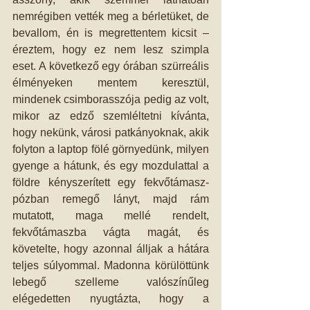
nemrégiben vették meg a bérletüket, de 
bevallom, én is megrettentem kicsit – 
éreztem, hogy ez nem lesz szimpla 
eset. A következő egy órában szürreális 
élményeken mentem keresztül, 
mindenek csimborasszója pedig az volt, 
mikor az edző szemléltetni kívánta, 
hogy nekünk, városi patkányoknak, akik 
folyton a laptop fölé görnyedünk, milyen 
gyenge a hátunk, és egy mozdulattal a 
földre kényszerített egy fekvőtámasz-
pózban remegő lányt, majd rám 
mutatott, maga mellé rendelt, 
fekvőtámaszba vágta magát, és 
követelte, hogy azonnal álljak a hátára 
teljes súlyommal. Madonna körülöttünk 
lebegő szelleme valószínűleg 
elégedetten nyugtázta, hogy a 