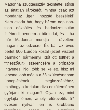
Madonna szuggessztív tekintettel stíröli 
az ártatlan járókelőt, mintha csak azt 
mondaná: „Igen, hozzád beszélek!” 
Nem csoda hát, hogy három nap non-
stop dőzsölés és hedonizmusután 
felébredt bennem a bűntudat, és – ha 
már Madonna mondja – rávettem 
magam az edzésre. És bár az éves 
bérlet 600 Euróba kóstál (ezért viszont 
bármikor, bármennyi időt ott tölthet a 
fitneszőrült), szerencsére a próbaóra 
ingyenes. No, több se kellett, hisz mi 
lehetne jobb módja a 33 születésnapom 
ünneplésének megkezdéséhez, 
minthogy a kortalan díva edzőtermében 
gyúrjam ki magam? Olyan ez, mint 
egyfajta ómen, amely előrevetíti: 57 
évesen nyilván én is kirobbanó 