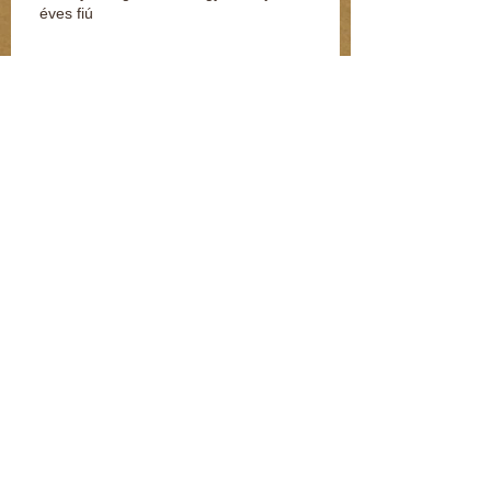
éves fiú
Terjed az “adat-túszdráma” (Kommentár: dr.
Regász Mária)
Így védheti meg magát a gyerek, ha
megtámadják az utcán vagy a suliban
(Kommentár: dr. Regász Mária)
Szexuális zaklatás miatt nyomoznak egy volt
MSZP-s képviselő ellen (Kommentár: dr.
Regász Mária)