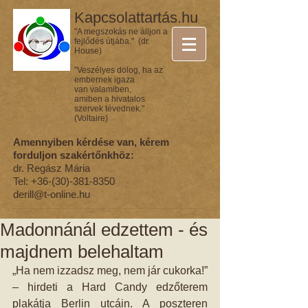
Kapcsolattartás.hu
"A megszokás ne álljon a
fejlődés útjába." (dr.
House)
"Veszélyes dolog, ha az
embernek igaza
van valamiben,
amiben a hivatalos
szervek tévednek."
(Voltaire)
Amennyiben kérdése van, kérem
forduljon szakértőnkhöz:
dr. Regász Mária
Tel:
+36-(30)-381-8350
derill@t-online.hu
Madonnánál edzettem - és
majdnem belehaltam
„Ha nem izzadsz meg, nem jár cukorka!” 
– hirdeti a Hard Candy edzőterem 
plakátja Berlin utcáin. A poszteren 