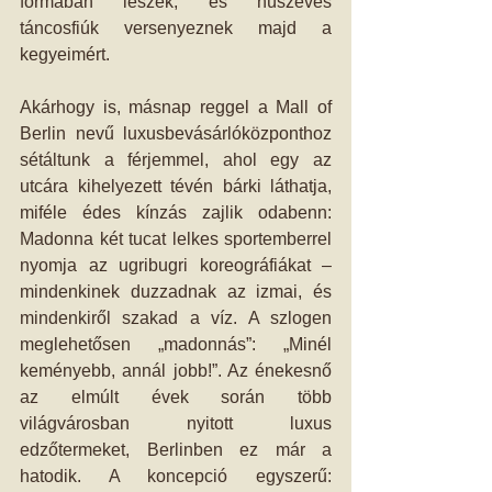
formában leszek, és húszéves 
táncosfiúk versenyeznek majd a 
kegyeimért. 
Akárhogy is, másnap reggel a Mall of 
Berlin nevű luxusbevásárlóközponthoz 
sétáltunk a férjemmel, ahol egy az 
utcára kihelyezett tévén bárki láthatja, 
miféle édes kínzás zajlik odabenn: 
Madonna két tucat lelkes sportemberrel 
nyomja az ugribugri koreográfiákat – 
mindenkinek duzzadnak az izmai, és 
mindenkiről szakad a víz. A szlogen 
meglehetősen „madonnás”: „Minél 
keményebb, annál jobb!”. Az énekesnő 
az elmúlt évek során több 
világvárosban nyitott luxus 
edzőtermeket, Berlinben ez már a 
hatodik. A koncepció egyszerű: 