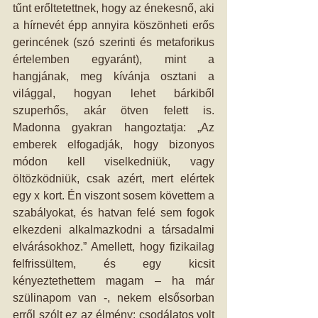
tűnt erőltetettnek, hogy az énekesnő, aki 
a hírnevét épp annyira köszönheti erős 
gerincének (szó szerinti és metaforikus 
értelemben egyaránt), mint a 
hangjának, meg kívánja osztani a 
világgal, hogyan lehet bárkiből 
szuperhős, akár ötven felett is. 
Madonna gyakran hangoztatja: „Az 
emberek elfogadják, hogy bizonyos 
módon kell viselkedniük, vagy 
öltözködniük, csak azért, mert elértek 
egy x kort. Én viszont sosem követtem a 
szabályokat, és hatvan felé sem fogok 
elkezdeni alkalmazkodni a társadalmi 
elvárásokhoz.” Amellett, hogy fizikailag 
felfrissültem, és egy kicsit 
kényeztethettem magam – ha már 
szülinapom van -, nekem elsősorban 
erről szólt ez az élmény: csodálatos volt 