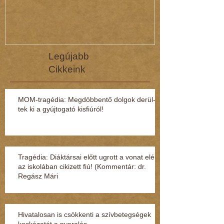
Legújabb
Cikkeink
MOM-tragédia: Megdöbbentő dol­gok de­rül­
tek ki a gyúj­to­gató kisfi­ú­ról!
Tragédia: Diáktársai előtt ugrott a vonat elé
az iskolában cikizett fiú! (Kommentár: dr.
Regász Mári
Hivatalosan is csökkenti a szívbetegségek
kockázatát a nyaralás