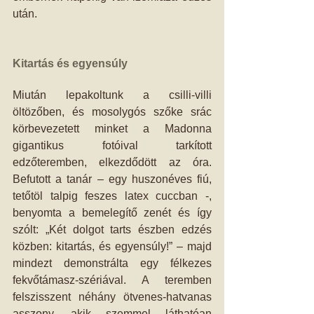
után. 
Kitartás és egyensúly
Miután lepakoltunk a csilli-villi 
öltözőben, és mosolygós szőke srác 
körbevezetett minket a Madonna 
gigantikus fotóival tarkított 
edzőteremben, elkezdődött az óra. 
Befutott a tanár – egy huszonéves fiú, 
tetőtöl talpig feszes latex cuccban -, 
benyomta a bemelegítő zenét és így 
szólt: „Két dolgot tarts észben edzés 
közben: kitartás, és egyensúly!” – majd 
mindezt demonstrálta egy félkezes 
fekvőtámasz-szériával. A teremben 
felszisszent néhány ötvenes-hatvanas 
asszony, akik szemmel láthatóan 