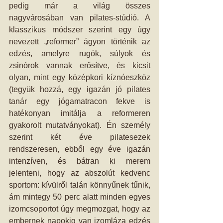
pedig már a világ összes 
nagyvárosában van pilates-stúdió. A 
klasszikus módszer szerint egy úgy 
nevezett „reformer” ágyon történik az 
edzés, amelyre rugók, súlyok és 
zsinórok vannak erősítve, és kicsit 
olyan, mint egy középkori kíznóeszköz 
(tegyük hozzá, egy igazán jó pilates 
tanár egy jógamatracon fekve is 
hatékonyan imitálja a reformeren 
gyakorolt mutatványokat). Én személy 
szerint két éve pilatesezek 
rendszeresen, ebből egy éve igazán 
intenzíven, és bátran ki merem 
jelenteni, hogy az abszolút kedvenc 
sportom: kívülről talán könnyűnek tűnik, 
ám mintegy 50 perc alatt minden egyes 
izomcsoportot úgy megmozgat, hogy az 
embernek napokig van izomláza edzés 