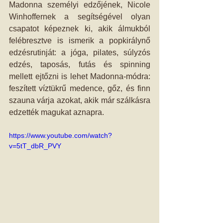
Madonna személyi edzőjének, Nicole 
Winhoffernek a segítségével olyan 
csapatot képeznek ki, akik álmukból 
felébresztve is ismerik a popkirálynő 
edzésrutinját: a jóga, pilates, súlyzós 
edzés, taposás, futás és spinning 
mellett ejtőzni is lehet Madonna-módra: 
feszített víztükrű medence, gőz, és finn 
szauna várja azokat, akik már szálkásra 
edzették magukat aznapra.  
https://www.youtube.com/watch?
v=5tT_dbR_PVY