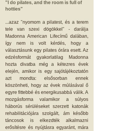
"I do pilates, and the room is full of 
hotties"
...azaz "nyomom a pilatest, és a terem 
tele van szexi dögökkel" - darálja 
Madonna American Lifecímű dalában, 
így nem is volt kérdés, hogy a 
választásunk egy pilates órára esett. Az 
edzésformát gyakorlatilag Madonna 
hozta divatba még a kétezres évek 
elején, amikor is egy sajótájékoztatón 
azt mondta: elsősorban ennek 
köszönheti, hogy az évek múlásával ő 
egyre fittebbé és energikusabbá válik. A 
mozgásforma valamikor a súlyos 
háborús sérüléseket szerzett katonák 
rehabilitációjára szolgált, ám később 
táncosok is elkezdték alkalmazni 
erősítésre és nyújtásra egyaránt, mára 