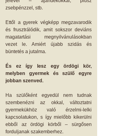
jelével – ajándékokkal, plusz 
zsebpénzzel, stb. 
Ettől a gyerek végképp megzavarodik 
és frusztrálódik, amit sokszor deviáns 
magatartási megnyilvánulásokban 
vezet le. Amiért újabb szidás és 
büntetés a jutalma. 
És ez így lesz egy ördögi kör, 
melyben gyermek és szülő egyre 
jobban szenved.
Ha szülőként egyedül nem tudnak 
szembenézni az okkal, változtatni 
gyermekükhöz való érzelmi-lelki 
kapcsolatukon, s így mielőbb kikerülni 
ebből az ördögi körből – sürgősen 
forduljanak szakemberhez. 