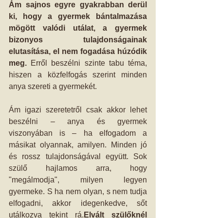
Ám sajnos egyre gyakrabban derül 
ki, hogy a gyermek bántalmazása 
mögött valódi utálat, a gyermek 
bizonyos tulajdonságainak 
elutasítása, el nem fogadása húzódik 
meg. 
Erről beszélni szinte tabu téma, 
hiszen a közfelfogás szerint minden 
anya szereti a gyermekét. 
Ám igazi szeretetről csak akkor lehet 
beszélni – anya és gyermek 
viszonyában is – ha elfogadom a 
másikat olyannak, amilyen. Minden jó 
és rossz tulajdonságával együtt. Sok 
szülő hajlamos arra, hogy 
"megálmodja", milyen legyen 
gyermeke. S ha nem olyan, s nem tudja 
elfogadni, akkor idegenkedve, sőt 
utálkozva tekint rá.
Elvált szülőknél 