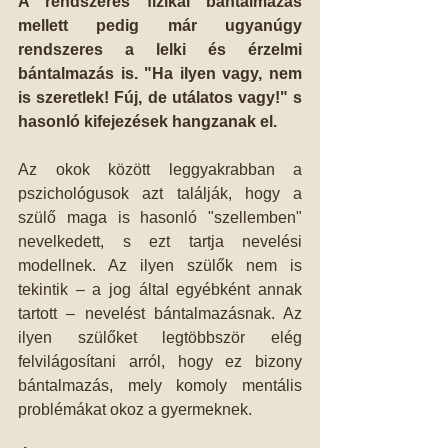
A rendszeres fizikai bántalmazás 
mellett pedig már ugyanúgy 
rendszeres a lelki és érzelmi 
bántalmazás is. "Ha ilyen vagy, nem 
is szeretlek! Fúj, de utálatos vagy!" s 
hasonló kifejezések hangzanak el.
Az okok között leggyakrabban a 
pszichológusok azt találják, hogy a 
szülő maga is hasonló "szellemben" 
nevelkedett, s ezt tartja nevelési 
modellnek. Az ilyen szülők nem is 
tekintik – a jog által egyébként annak 
tartott – nevelést bántalmazásnak. Az 
ilyen szülőket legtöbbször elég 
felvilágosítani arról, hogy ez bizony 
bántalmazás, mely komoly mentális 
problémákat okoz a gyermeknek. 