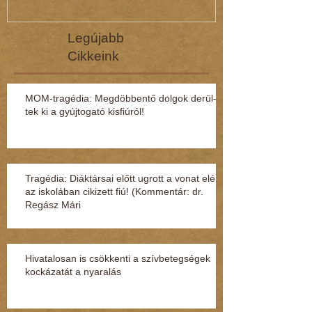
Legújabb
Cikkeink
MOM-tragédia: Megdöbbentő dol­gok de­rül­
tek ki a gyúj­to­gató kisfi­ú­ról!
Tragédia: Diáktársai előtt ugrott a vonat elé
az iskolában cikizett fiú! (Kommentár: dr.
Regász Mári
Hivatalosan is csökkenti a szívbetegségek
kockázatát a nyaralás