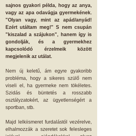
sajnos gyakori példa, hogy az anya, 
vagy az apa odavágja gyermekének. 
"Olyan vagy, mint az apád/anyád! 
Ezért utáltam meg!" S nem csupán 
"kiszalad a szájukon", hanem így is 
gondolják, és a gyermekhez 
kapcsolódó érzelmeik között 
megjelenik az utálat.
Nem új keletű, ám egyre gyakoribb 
probléma, hogy a sikeres szülő nem 
viseli el, ha gyermeke nem tökéletes. 
Szidás és büntetés a rosszabb 
osztályzatokért, az ügyetlenségért a 
sportban, stb. 
Majd lelkiismeret furdalástól vezérelve, 
elhalmozzák a szeretet sok felesleges 