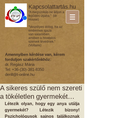
Kapcsolattartás.hu
"A megszokás ne álljon a
fejlődés útjába." (dr.
House)
"Veszélyes dolog, ha az
embernek igaza
van valamiben,
amiben a hivatalos
szervek tévednek."
(Voltaire)
Amennyiben kérdése van, kérem
forduljon szakértőnkhöz:
dr. Regász Mária
Tel:
+36-(30)-381-8350
derill@t-online.hu
A sikeres szülő nem szereti
a tökéletlen gyermekét…
Létezik olyan, hogy egy anya utálja 
gyermekét? Létezik bizony! 
Pszichológusok sajnos találkoznak 