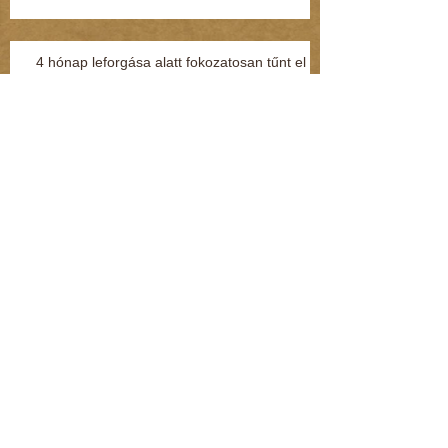
4 hónap leforgása alatt fokozatosan tűnt el a
teljes személyiségem (Kommentár: dr.
Regász Mária)
Kenderesi: Hozzáértem a fenekéhez, de
vétséget nem követtem el (Kommentár: dr.
Regász Mária)
Jelek, amikből rögtön kiderül, ha fuldoklik a
gyereked
Fénylik, de nem arany – a nárcisztikus
személyiség (Kommentár: dr. Regász Mária)