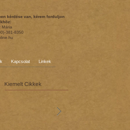
en kérdése van, kérem forduljon
nkhöz:
z Mária
(30)-381-8350
nline.hu
ok
Kapcsolat
Linkek
Kiemelt Cikkek