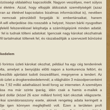
közösségi oldalakhoz kapcsolódik. Nagyon veszélyes, mert súlyos 
i életére. Azzal, hogy ellopják áldozatuk személyiségét (azaz 
ran az életével kapcsolatos bizalmas információkat is), nevében 
 nemcsak pénzükből forgatják ki embertársaikat, hanem 
 A wifi elterjedése óta rosszabb a helyzet, hiszen bárki nyugodtan 
felelő felszereléssel lelophatja a számítógépünk minden adatát. 
fel is tudnak tölteni adatokat. Igencsak nagy károkat okozhatnak 
l tartalmakat töltenek fel, és rászabadítják a szervezett bűnözési 
skedelem
ó forintos üzleti károkat okozhat, például ha egy cég tenderének 
lta, amelyet a benyújtás előtti napon a konkurencia feltört, és 
ezőbb ajánlatot tudott összeállítani, megnyerve a tendert. Az 
b üzlet a drogkereskedelemnél, a világhálón 3 másodpercenként 
a 7,92 millió adathalászó levél forog az interneten. A személyes 
pása ma már szinte iparág, idén csak a hamis e-mailek a 
d dollár (közel 26 ezer milliárd forint) kárt okoztak világszerte. 
ikai szenátorasszony esete, akinek rengeteg adata keringett a 
tője igen könnyen megfejthető volt. Ezen a területen profi 