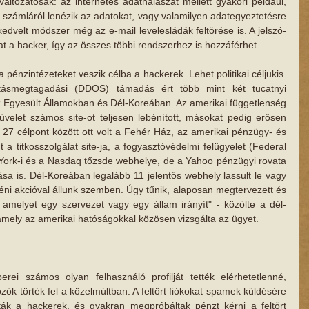
ltozatosak: az internetes adathalászat mellett gyakori például, 
számláról lenézik az adatokat, vagy valamilyen adategyeztetésre 
kedvelt módszer még az e-mail levelesládák feltörése is. A jelszó-
at a hacker, így az összes többi rendszerhez is hozzáférhet. 
nzintézeteket veszik célba a hackerek. Lehet politikai céljukis. 
ltatásmegtagadási (DDOS) támadás ért több mint két tucatnyi 
 Egyesült Államokban és Dél-Koreában. Az amerikai függetlenség 
űvelet számos site-ot teljesen lebénított, másokat pedig erősen 
lt 27 célpont között ott volt a Fehér Ház, az amerikai pénzügy- és 
 a titkosszolgálat site-ja, a fogyasztóvédelmi felügyelet (Federal 
ork-i és a Nasdaq tőzsde webhelye, de a Yahoo pénzügyi rovata 
sa is. Dél-Koreában legalább 11 jelentős webhely lassult le vagy 
ni akcióval állunk szemben. Úgy tűnik, alaposan megtervezett és 
 amelyet egy szervezet vagy egy állam irányít" - közölte a dél-
 amely az amerikai hatóságokkal közösen vizsgálta az ügyet. 
ei számos olyan felhasználó profilját tették elérhetetlenné, 
ők törték fel a közelmúltban. A feltört fiókokat spamek küldésére 
ták a hackerek, és gyakran megpróbáltak pénzt kérni a feltört 