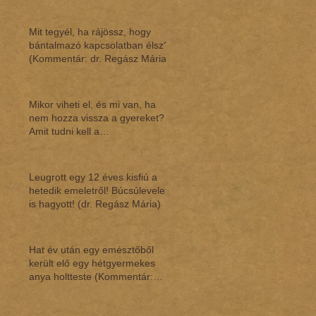
Mit tegyél, ha rájössz, hogy
bántalmazó kapcsolatban élsz?
(Kommentár: dr. Regász Mária)
Mikor viheti el, és mi van, ha
nem hozza vissza a gyereket?
Amit tudni kell a
gyermekláthatásról (Ko
Leugrott egy 12 éves kisfiú a
hetedik emeletről! Búcsúlevelet
is hagyott! (dr. Regász Mária)
Hat év után egy emésztőből
került elő egy hétgyermekes
anya holtteste (Kommentár:
dr.Regász Mária)