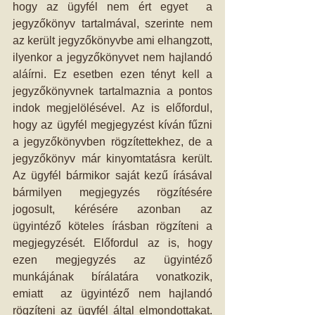
hogy az ügyfél nem ért egyet  a 
jegyzőkönyv tartalmával, szerinte nem 
az került jegyzőkönyvbe ami elhangzott, 
ilyenkor a jegyzőkönyvet nem hajlandó 
aláírni. Ez esetben ezen tényt kell a 
jegyzőkönyvnek tartalmaznia a pontos 
indok megjelölésével. Az is előfordul, 
hogy az ügyfél megjegyzést kíván fűzni 
a jegyzőkönyvben rögzítettekhez, de a 
jegyzőkönyv már kinyomtatásra került. 
Az ügyfél bármikor saját kezű írásával 
bármilyen megjegyzés rögzítésére 
jogosult, kérésére azonban az 
ügyintéző köteles írásban rögzíteni a 
megjegyzését. Előfordul az is, hogy 
ezen megjegyzés az ügyintéző 
munkájának bírálatára vonatkozik, 
emiatt  az ügyintéző nem hajlandó 
rögzíteni az ügyfél által elmondottakat. 