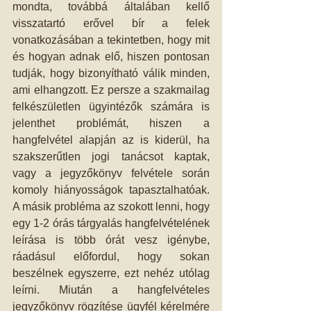
mondta, továbbá általában kellő 
visszatartó erővel bír a felek 
vonatkozásában a tekintetben, hogy mit 
és hogyan adnak elő, hiszen pontosan 
tudják, hogy bizonyítható válik minden, 
ami elhangzott. Ez persze a szakmailag 
felkészületlen ügyintézők számára is 
jelenthet problémát, hiszen a 
hangfelvétel alapján az is kiderül, ha 
szakszerűtlen jogi tanácsot kaptak, 
vagy a jegyzőkönyv felvétele során 
komoly hiányosságok tapasztalhatóak. 
A másik probléma az szokott lenni, hogy 
egy 1-2 órás tárgyalás hangfelvételének 
leírása is több órát vesz igénybe, 
ráadásul előfordul, hogy sokan 
beszélnek egyszerre, ezt nehéz utólag 
leírni. Miután a hangfelvételes 
jegyzőkönyv rögzítése ügyfél kérelmére 