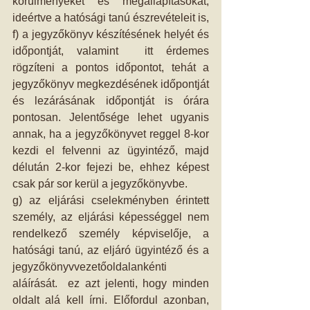
körülményeket és megállapításokat, 
ideértve a hatósági tanú észrevételeit is, 
f) a jegyzőkönyv készítésének helyét és 
időpontját, valamint  itt érdemes 
rögzíteni a pontos időpontot, tehát a 
jegyzőkönyv megkezdésének időpontját 
és lezárásának időpontját is órára 
pontosan. Jelentősége lehet ugyanis 
annak, ha a jegyzőkönyvet reggel 8-kor 
kezdi el felvenni az ügyintéző, majd 
délután 2-kor fejezi be, ehhez képest 
csak pár sor kerül a jegyzőkönyvbe. 
g) az eljárási cselekményben érintett 
személy, az eljárási képességgel nem 
rendelkező személy képviselője, a 
hatósági tanú, az eljáró ügyintéző és a 
jegyzőkönyvvezetőoldalankénti 
aláírását.  ez azt jelenti, hogy minden 
oldalt alá kell írni. Előfordul azonban, 