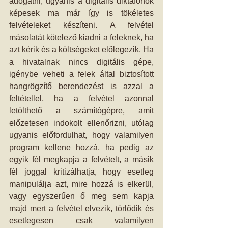
adogatni, ugyanis a digitális diktafonok 
képesek ma már így is tökéletes 
felvételeket készíteni. A felvétel 
másolatát kötelező kiadni a feleknek, ha 
azt kérik és a költségeket előlegezik. Ha 
a hivatalnak nincs digitális gépe, 
igénybe veheti a felek által biztosított 
hangrögzítő berendezést is azzal a 
feltétellel, ha a felvétel azonnal 
letölthető a számítógépre, amit 
előzetesen indokolt ellenőrizni, utólag 
ugyanis előfordulhat, hogy valamilyen 
program kellene hozzá, ha pedig az 
egyik fél megkapja a felvételt, a másik 
fél joggal kritizálhatja, hogy esetleg 
manipulálja azt, mire hozzá is elkerül, 
vagy egyszerűen ő meg sem kapja 
majd mert a felvétel elvezik, törlődik és 
esetlegesen csak valamilyen 