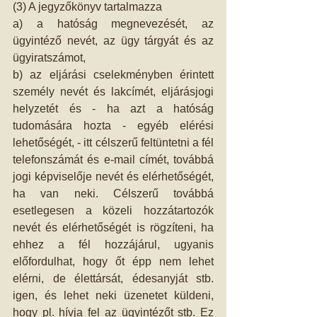
(3) A jegyzőkönyv tartalmazza 
a) a hatóság megnevezését, az 
ügyintéző nevét, az ügy tárgyát és az 
ügyiratszámot, 
b) az eljárási cselekményben érintett 
személy nevét és lakcímét, eljárásjogi 
helyzetét és - ha azt a hatóság 
tudomására hozta - egyéb elérési 
lehetőségét, - itt célszerű feltüntetni a fél 
telefonszámát és e-mail címét, továbbá 
jogi képviselője nevét és elérhetőségét, 
ha van neki. Célszerű továbbá 
esetlegesen a közeli hozzátartozók 
nevét és elérhetőségét is rögzíteni, ha 
ehhez a fél hozzájárul, ugyanis 
előfordulhat, hogy őt épp nem lehet 
elérni, de élettársát, édesanyját stb. 
igen, és lehet neki üzenetet küldeni, 
hogy pl. hívja fel az ügyintézőt stb. Ez 