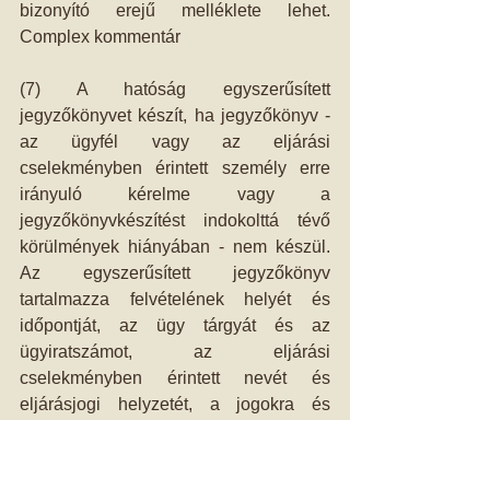
bizonyító erejű melléklete lehet. 
Complex kommentár 
(7) A hatóság egyszerűsített 
jegyzőkönyvet készít, ha jegyzőkönyv - 
az ügyfél vagy az eljárási 
cselekményben érintett személy erre 
irányuló kérelme vagy a 
jegyzőkönyvkészítést indokolttá tévő 
körülmények hiányában - nem készül. 
Az egyszerűsített jegyzőkönyv 
tartalmazza felvételének helyét és 
időpontját, az ügy tárgyát és az 
ügyiratszámot, az eljárási 
cselekményben érintett nevét és 
eljárásjogi helyzetét, a jogokra és 
kötelezettségekre való figyelmeztetés 
megtörténtét, az eljárási cselekmény 
megnevezését és rövid összefoglalását, 