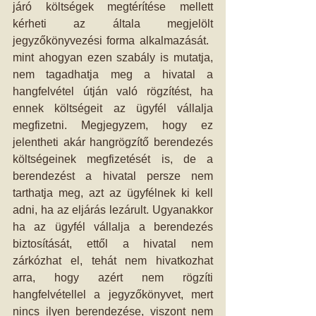
járó költségek megtérítése mellett 
kérheti az általa megjelölt 
jegyzőkönyvezési forma alkalmazását.  
mint ahogyan ezen szabály is mutatja, 
nem tagadhatja meg a hivatal a 
hangfelvétel útján való rögzítést, ha 
ennek költségeit az ügyfél vállalja 
megfizetni. Megjegyzem, hogy ez 
jelentheti akár hangrögzítő berendezés 
költségeinek megfizetését is, de a 
berendezést a hivatal persze nem 
tarthatja meg, azt az ügyfélnek ki kell 
adni, ha az eljárás lezárult. Ugyanakkor 
ha az ügyfél vállalja a berendezés 
biztosítását, ettől a hivatal nem 
zárkózhat el, tehát nem hivatkozhat 
arra, hogy azért nem rögzíti 
hangfelvétellel a jegyzőkönyvet, mert 
nincs ilyen berendezése, viszont nem 