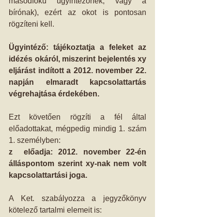
másodfokú ügyintézőnek, vagy a 
bírónak), ezért az okot is pontosan 
rögzíteni kell. 
Ügyintéző: tájékoztatja a feleket az 
idézés okáról, miszerint bejelentés xy 
eljárást indított a 2012. november 22. 
napján elmaradt kapcsolattartás 
végrehajtása érdekében.
Ezt követően rögzíti a fél által 
előadottakat, mégpedig mindig 1. szám 
1. személyben: 
z  előadja: 2012. november 22-én 
álláspontom szerint xy-nak nem volt 
kapcsolattartási joga.
A Ket. szabályozza a jegyzőkönyv 
kötelező tartalmi elemeit is: 