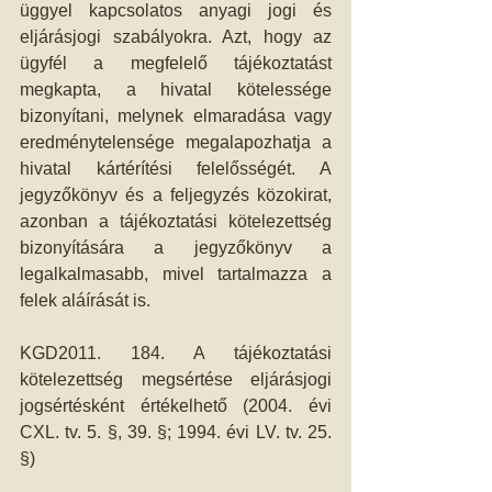
üggyel kapcsolatos anyagi jogi és 
eljárásjogi szabályokra. Azt, hogy az 
ügyfél a megfelelő tájékoztatást 
megkapta, a hivatal kötelessége 
bizonyítani, melynek elmaradása vagy 
eredménytelensége megalapozhatja a 
hivatal kártérítési felelősségét. A 
jegyzőkönyv és a feljegyzés közokirat, 
azonban a tájékoztatási kötelezettség 
bizonyítására a jegyzőkönyv a 
legalkalmasabb, mivel tartalmazza a 
felek aláírását is. 
KGD2011. 184. A tájékoztatási 
kötelezettség megsértése eljárásjogi 
jogsértésként értékelhető (2004. évi 
CXL. tv. 5. §, 39. §; 1994. évi LV. tv. 25. 
§) 