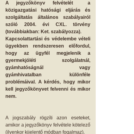
A jegyzőkönyv felvételét  a 
közigazgatási hatósági eljárás és 
szolgáltatás általános szabályairól 
szóló 2004. évi CXL. törvény 
(továbbiakban: Ket. szabályozza).
Kapcsolattartási és védelembe vételi 
ügyekben rendszeresen előfordul, 
hogy az ügyfél megjelenik a 
gyermekjóléti szolgálatnál, 
gyámhatóságnál vagy 
gyámhivatalban különféle 
problémáival. A kérdés, hogy mikor 
kell jegyzőkönyvet felvenni és mikor 
nem.
A jogszabály rögzíti azon eseteket, 
amikor a jegyzőkönyv felvétele kötelező 
(ilyenkor kijelentő módban fogalmaz). 