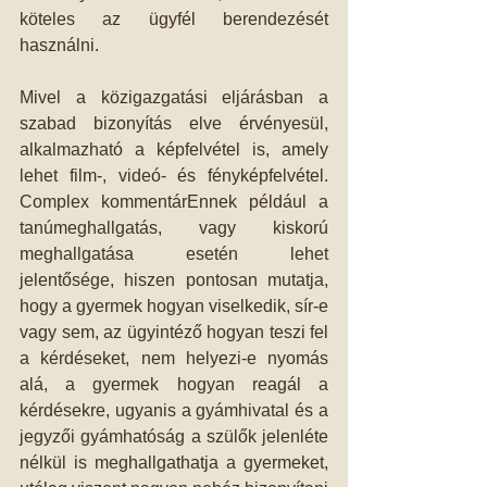
köteles az ügyfél berendezését 
használni. 
Mivel a közigazgatási eljárásban a 
szabad bizonyítás elve érvényesül, 
alkalmazható a képfelvétel is, amely 
lehet film-, videó- és fényképfelvétel. 
Complex kommentárEnnek például a 
tanúmeghallgatás, vagy kiskorú 
meghallgatása esetén lehet 
jelentősége, hiszen pontosan mutatja, 
hogy a gyermek hogyan viselkedik, sír-e 
vagy sem, az ügyintéző hogyan teszi fel 
a kérdéseket, nem helyezi-e nyomás 
alá, a gyermek hogyan reagál a 
kérdésekre, ugyanis a gyámhivatal és a 
jegyzői gyámhatóság a szülők jelenléte 
nélkül is meghallgathatja a gyermeket, 