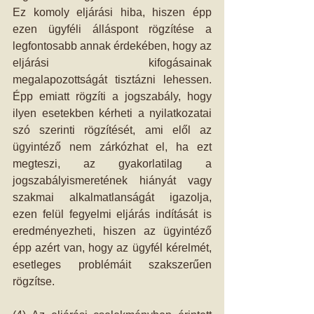
Ez komoly eljárási hiba, hiszen épp 
ezen ügyféli álláspont rögzítése a 
legfontosabb annak érdekében, hogy az 
eljárási kifogásainak 
megalapozottságát tisztázni lehessen. 
Épp emiatt rögzíti a jogszabály, hogy 
ilyen esetekben kérheti a nyilatkozatai 
szó szerinti rögzítését, ami elől az 
ügyintéző nem zárkózhat el, ha ezt 
megteszi, az gyakorlatilag a 
jogszabályismeretének hiányát vagy 
szakmai alkalmatlanságát igazolja, 
ezen felül fegyelmi eljárás indítását is 
eredményezheti, hiszen az ügyintéző 
épp azért van, hogy az ügyfél kérelmét, 
esetleges problémáit szakszerűen 
rögzítse. 