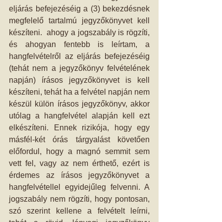
eljárás befejezéséig a (3) bekezdésnek 
megfelelő tartalmú jegyzőkönyvet kell 
készíteni.  ahogy a jogszabály is rögzíti, 
és ahogyan fentebb is leírtam, a 
hangfelvételről az eljárás befejezéséig 
(tehát nem a jegyzőkönyv felvételének 
napján) írásos jegyzőkönyvet is kell 
készíteni, tehát ha a felvétel napján nem 
készül külön írásos jegyzőkönyv, akkor 
utólag a hangfelvétel alapján kell ezt 
elkészíteni. Ennek rizikója, hogy egy 
másfél-két órás tárgyalást követően 
előfordul, hogy a magnó semmit sem 
vett fel, vagy az nem érthető, ezért is 
érdemes az írásos jegyzőkönyvet a 
hangfelvétellel egyidejűleg felvenni. A 
jogszabály nem rögzíti, hogy pontosan, 
szó szerint kellene a felvételt leírni, 