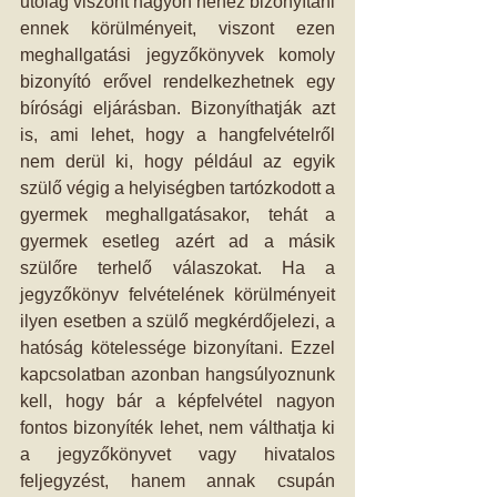
utólag viszont nagyon nehéz bizonyítani 
ennek körülményeit, viszont ezen 
meghallgatási jegyzőkönyvek komoly 
bizonyító erővel rendelkezhetnek egy 
bírósági eljárásban. Bizonyíthatják azt 
is, ami lehet, hogy a hangfelvételről 
nem derül ki, hogy például az egyik 
szülő végig a helyiségben tartózkodott a 
gyermek meghallgatásakor, tehát a 
gyermek esetleg azért ad a másik 
szülőre terhelő válaszokat. Ha a 
jegyzőkönyv felvételének körülményeit 
ilyen esetben a szülő megkérdőjelezi, a 
hatóság kötelessége bizonyítani. Ezzel 
kapcsolatban azonban hangsúlyoznunk 
kell, hogy bár a képfelvétel nagyon 
fontos bizonyíték lehet, nem válthatja ki 
a jegyzőkönyvet vagy hivatalos 
feljegyzést, hanem annak csupán 