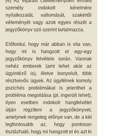
(4) Az eljárási cselekményben érintett 
személy indokolt kérelmére 
nyilatkozatát, vallomását, szakértői 
véleményét vagy azok egyes részét a 
jegyzőkönyv szó szerint tartalmazza. 
Előfordul, hogy már abban is vita van, 
hogy mi is hangzott el egy-egy 
jegyzőkönyv felvétele során. Vannak 
nehéz emberek (ami lehet akár az 
ügyintéző is), illetve bonyolult, több 
résztvevős ügyek. Az ügyfélnek komoly 
pszichés problémákat is jelenthet a 
probléma megoldása (pl. ingerült lehet), 
ilyen esetben indokolt hangfelvétel 
útján rögzíteni a jegyzőkönyvet, 
amelynek rengeteg előnye van, de a két 
legfontosabb az, hogy pontosan 
tisztázható, hogy mi hangzott el és azt ki 