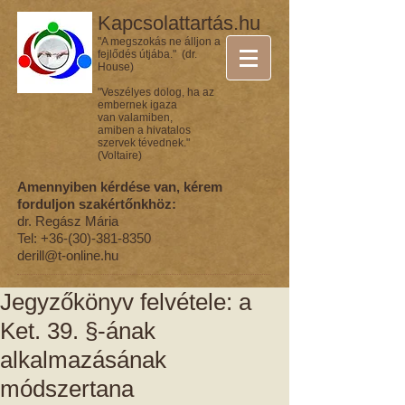
Kapcsolattartás.hu
"A megszokás ne álljon a
fejlődés útjába." (dr.
House)
"Veszélyes dolog, ha az
embernek igaza
van valamiben,
amiben a hivatalos
szervek tévednek."
(Voltaire)
Amennyiben kérdése van, kérem
forduljon szakértőnkhöz:
dr. Regász Mária
Tel:
+36-(30)-381-8350
derill@t-online.hu
Jegyzőkönyv felvétele: a
Ket. 39. §-ának
alkalmazásának
módszertana