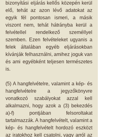
bizonyítási eljárás kellős közepén kerül 
elő, tehát az azon lévő adatokat az 
egyik fél pontosan ismeri, a másik 
viszont nem, tehát hátrányba kerül a 
felvétellel rendelkező személlyel 
szemben. Ezen felvételeket ugyanis a 
felek általában egyéb eljárásokban 
kívánják felhasználni, amihez joguk van 
és ami egyébként teljesen természetes 
is. 
(5) A hangfelvételre, valamint a kép- és 
hangfelvételre a jegyzőkönyvre 
vonatkozó szabályokat azzal kell 
alkalmazni, hogy azok a (3) bekezdés 
a)-f) pontjában felsoroltakat 
tartalmazzák. A hangfelvételt, valamint a 
kép- és hangfelvételt hordozó eszközt 
az iratokhoz kell csatolni, vagy arról az 