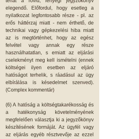
tehát a rövid, lényegi jegyzőkönyv 
elegendő. Előfordul, hogy esetleg a 
nyilatkozat legfontosabb része - pl. az 
erős háttérzaj miatt - nem érthető, de 
technikai vagy gépkezelési hiba miatt 
az is megtörténhet, hogy az egész 
felvétel vagy annak egy része 
használhatatlan, s emiatt az eljárási 
cselekményt meg kell ismételni (ennek 
költségei ilyen esetben az eljáró 
hatóságot terhelik, s ráadásul az ügy 
elbírálása is késedelmet szenved). 
(Complex kommentár) 
(6) A hatóság a költségtakarékosság és 
a hatékonyság követelményének 
megfelelően választja ki a jegyzőkönyv 
készítésének formáját. Az ügyfél vagy 
az eljárás egyéb résztvevője az ezzel 