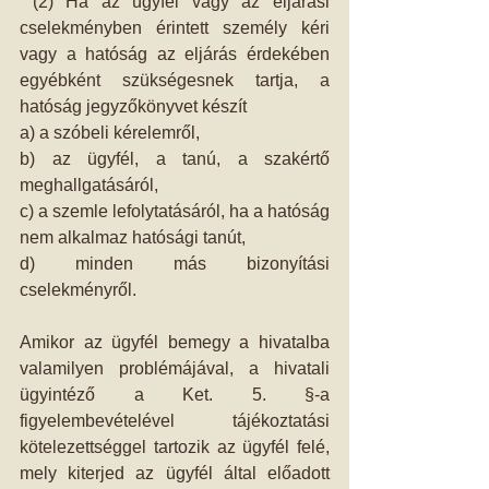
 (2) Ha az ügyfél vagy az eljárási 
cselekményben érintett személy kéri 
vagy a hatóság az eljárás érdekében 
egyébként szükségesnek tartja, a 
hatóság jegyzőkönyvet készít 
a) a szóbeli kérelemről, 
b) az ügyfél, a tanú, a szakértő 
meghallgatásáról, 
c) a szemle lefolytatásáról, ha a hatóság 
nem alkalmaz hatósági tanút, 
d) minden más bizonyítási 
cselekményről. 
Amikor az ügyfél bemegy a hivatalba 
valamilyen problémájával, a hivatali 
ügyintéző a Ket. 5. §-a 
figyelembevételével tájékoztatási 
kötelezettséggel tartozik az ügyfél felé, 
mely kiterjed az ügyfél által előadott 