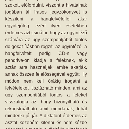
szokott előfordulni, viszont a hivatalnak 
jogában áll írásos jegyzőkönyvet is 
készíteni a hangfelvétellel akár 
egyidejűleg, ezért ilyen esetekben 
érdemes azt csinálni, hogy az ügyintéző 
számára az ügy szempontjából fontos 
dolgokat írásban rögzíti az ügyintéző, a 
hangfelvételt pedig CD-n vagy 
pendrive-on kiadja a feleknek, akik 
aztán arra használják, amire akarják, 
annak összes felelősségével együtt. Ily 
módon nem kell órákig írogatni a 
felvételeket, tisztázható minden, ami az 
ügy szempontjából fontos, a feleket 
visszafogja az, hogy bizonyítható és 
rekonstruálható amit mondanak, tehát 
mindenki jól jár. A diktafont érdemes az 
asztal közepére kitenni és nem kézbe 